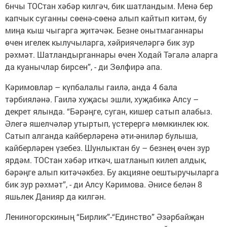
6нчы ТОСтан хәбәр килгәч, бик шатландым. Менә бер
капчык суганны сөенә-сөенә алып кайтып китәм, бу
миңа кыш чыгарга җитәчәк. Безне онытмаганнары
өчен игелек кылучыларга, хәйриячеләргә бик зур
рәхмәт. Шатландырганнары өчен Ходай Тәгалә аларга
да куанычлар бирсен”, - ди Зөлфирә апа.
Кәримовлар – күпбалалы гаилә, анда 4 бала
тәрбияләнә. Гаилә хуҗасы эшли, хуҗабикә Алсу –
декрет ялында. “Бәрәңге, суган, кишер сатып алабыз.
Әлегә яшелчәләр утыртып, үстерергә мөмкинлек юк.
Сатып алганда кайберләренә әти-әниләр булыша,
кайберләрен үзебез. Шунлыктан бу – безнең өчен зур
ярдәм. ТОСтан хәбәр иткәч, шатланып килеп алдык,
бәрәңге алып китәчәкбез. Бу акцияне оештыручыларга
бик зур рәхмәт”, - ди Алсу Кәримова. Әнисе белән 8
яшьлек Данияр да килгән.
Лениногорскиның “Бирлик”-“Единство” Әзәрбайҗан