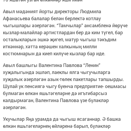
Авыл мәдәният йорты директоры Людмила
Афанасьева балалар белән берлектә котлау
чыгышлары әзерләгән. “Тамчылар” ансамбленә йөрүче
кызлар-малайлар артистлардан бер дә ким түгел, бар
осталыкларын эшкә җигеп, матур чыгыш тәкъдим
иткәннәр, хәтта керәшен халкының милли
костюмнарын да киеп килүче кызлар бар иде.
Авыл башлыгы Валентина Павлова “Ленин”
хуҗалыгында эшләп, лаеклы ялга чыгучыларга
хуҗалык әзерләгән азык-төлек пакетлары тапшырды.
Шулай ук пенсиягә чыгу буенча предприятие- оешмасы
булмаган өлкән яшьтәгеләрне дә игътибарсыз
калдырмаган, Валентина Павлова үзе бүләкләр
әзерләгән.
Укучылар Яңа урамда да чыгыш ясаганнар. Ә башка
өлкән яшьтәгеләрнең өйләренә барып, бүләкләр