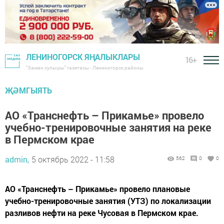
ЛЕНИНОГОРСК ЯҢАЛЫКЛАРЫ
16+
"Заман сулышы" газетасы - Лениногорск районы
ҖӘМГЫЯТЬ
АО «Транснефть – Прикамье» провело
учебно-тренировочные занятия на реке
в Пермском крае
admin,
5 октябрь 2022 - 11:58
562
0
0
АО «Транснефть – Прикамье» провело плановые
учебно-тренировочные занятия (УТЗ) по локализации
разливов нефти на реке Чусовая в Пермском крае.