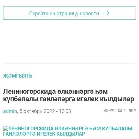
Перейти на страницу новости
ҖӘМГЫЯТЬ
Лениногорскида өлкәннәргә һәм
күпбалалы гаиләләргә игелек кылдылар
admin,
5 октябрь 2022 - 10:03
652
0
0