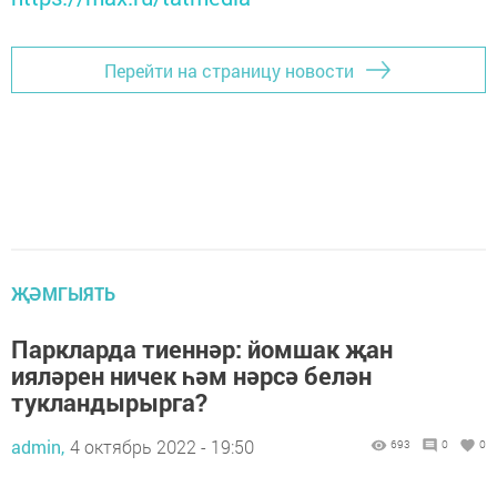
Перейти на страницу новости
ҖӘМГЫЯТЬ
Паркларда тиеннәр: йомшак җан
ияләрен ничек һәм нәрсә белән
тукландырырга?
admin,
4 октябрь 2022 - 19:50
693
0
0