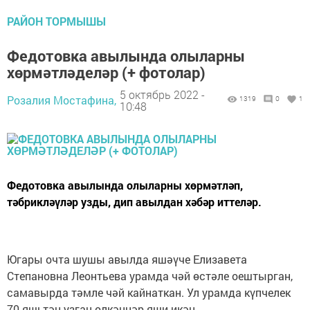
РАЙОН ТОРМЫШЫ
Федотовка авылында олыларны
хөрмәтләделәр (+ фотолар)
5 октябрь 2022 -
Розалия Мостафина,
1319
0
1
10:48
Федотовка авылында олыларны хөрмәтләп,
тәбрикләүләр узды, дип авылдан хәбәр иттеләр.
Югары очта шушы авылда яшәүче Елизавета
Степановна Леонтьева урамда чәй өстәле оештырган,
самавырда тәмле чәй кайнаткан. Ул урамда күпчелек
70 яшьтән узган өлкәннәр яши икән