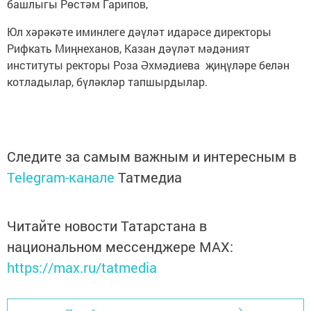
башлыгы Рөстәм Гарипов,
Юл хәрәкәте иминлеге дәүләт идарәсе директоры
Рифкать Миңнеханов, Казан дәүләт мәдәният
институты ректоры Роза Әхмәдиева җиңүләре белән
котладылар, бүләкләр тапшырдылар.
Следите за самым важным и интересным в
Telegram-канале
Татмедиа
Читайте новости Татарстана в
национальном мессенджере MАХ:
https://max.ru/tatmedia