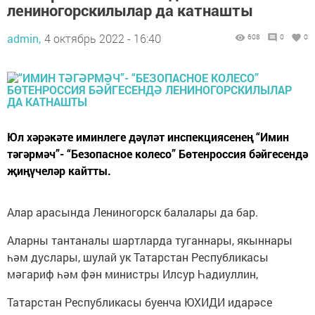
лениногорскилылар да катнашты
admin,
4 октябрь 2022 - 16:40
608
0
0
Юл хәрәкәте иминлеге дәүләт инспекциясенең “Имин
тәгәрмәч”- “Безопасное колесо” Бөтенроссия бәйгесендә
җиңүчеләр кайтты.
Алар арасында Лениногорск балалары да бар.
Аларны тантаналы шартларда туганнары, якыннары
һәм дуслары, шулай ук Татарстан Республикасы
мәгариф һәм фән министры Илсур Һадиуллин,
Татарстан Республикасы буенча ЮХИДИ идарәсе