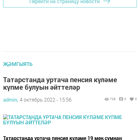
Перейти на страницу новости
ҖӘМГЫЯТЬ
Татарстанда уртача пенсия күләме
күпме булуын әйттеләр
admin,
4 октябрь 2022 - 15:56
728
0
0
Татарстанда уртача пенсия күләме 19 мең сумнан