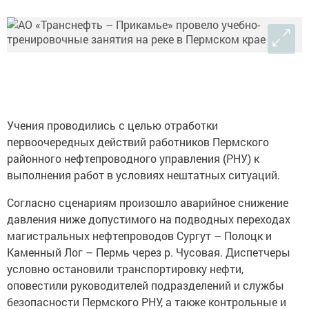
Учения проводились с целью отработки
первоочередных действий работников Пермского
районного нефтепроводного управления (РНУ) к
выполнения работ в условиях нештатных ситуаций.
Согласно сценариям произошло аварийное снижение
давления ниже допустимого на подводных переходах
магистральных нефтепроводов Сургут – Полоцк и
Каменный Лог – Пермь через р. Чусовая. Диспетчеры
условно остановили транспортировку нефти,
оповестили руководителей подразделений и службы
безопасности Пермского РНУ, а также контрольные и