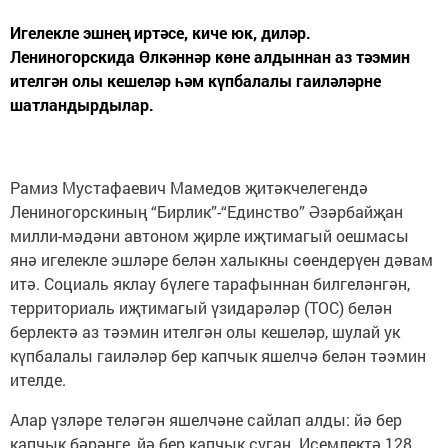
Игелекле эшнең иртәсе, киче юк, диләр.
Лениногорскида Өлкәннәр көне алдыннан аз тәэмин
ителгән олы кешеләр һәм күпбалалы гаиләләрне
шатландырдылар.
Рамиз Мустафаевич Мамедов җитәкчелегендә
Лениногорскиның “Бирлик”-“Единство” Әзәрбайҗан
милли-мәдәни автоном җирле иҗтимагый оешмасы
янә игелекле эшләре белән халыкны сөендерүен дәвам
итә. Социаль яклау бүлеге тарафыннан билгеләнгән,
территориаль иҗтимагый үзидарәләр (ТОС) белән
берлектә аз тәэмин ителгән олы кешеләр, шулай ук
күпбалалы гаиләләр бер капчык яшелчә белән тәэмин
ителде.
Алар үзләре теләгән яшелчәне сайлап алды: йә бер
капчык бәрәңге, йә бер капчык суган. Исемлектә 128