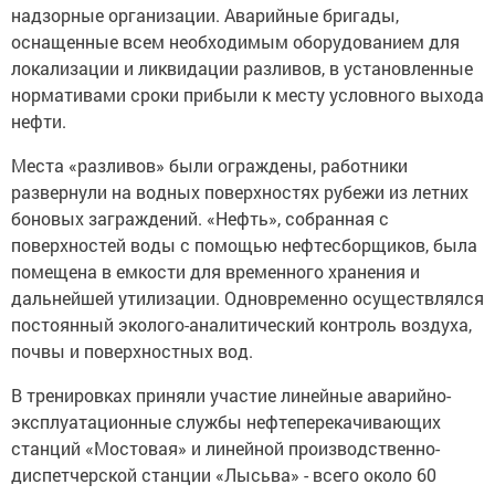
надзорные организации. Аварийные бригады,
оснащенные всем необходимым оборудованием для
локализации и ликвидации разливов, в установленные
нормативами сроки прибыли к месту условного выхода
нефти.
Места «разливов» были ограждены, работники
развернули на водных поверхностях рубежи из летних
боновых заграждений. «Нефть», собранная с
поверхностей воды с помощью нефтесборщиков, была
помещена в емкости для временного хранения и
дальнейшей утилизации. Одновременно осуществлялся
постоянный эколого-аналитический контроль воздуха,
почвы и поверхностных вод.
В тренировках приняли участие линейные аварийно-
эксплуатационные службы нефтеперекачивающих
станций «Мостовая» и линейной производственно-
диспетчерской станции «Лысьва» - всего около 60