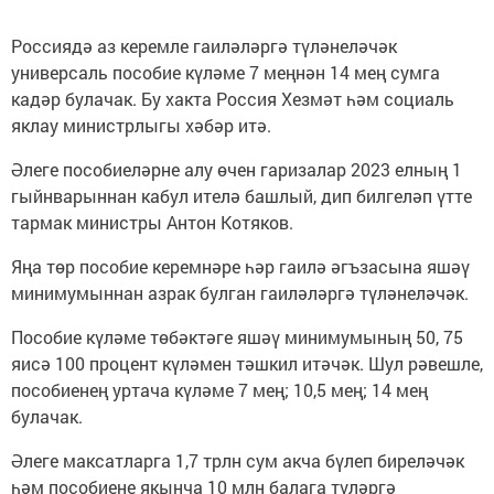
Россиядә аз керемле гаиләләргә түләнеләчәк
универсаль пособие күләме 7 меңнән 14 мең сумга
кадәр булачак. Бу хакта Россия Хезмәт һәм социаль
яклау министрлыгы хәбәр итә.
Әлеге пособиеләрне алу өчен гаризалар 2023 елның 1
гыйнварыннан кабул ителә башлый, дип билгеләп үтте
тармак министры Антон Котяков.
Яңа төр пособие керемнәре һәр гаилә әгъзасына яшәү
минимумыннан азрак булган гаиләләргә түләнеләчәк.
Пособие күләме төбәктәге яшәү минимумының 50, 75
яисә 100 процент күләмен тәшкил итәчәк. Шул рәвешле,
пособиенең уртача күләме 7 мең; 10,5 мең; 14 мең
булачак.
Әлеге максатларга 1,7 трлн сум акча бүлеп биреләчәк
һәм пособиене якынча 10 млн балага түләргә