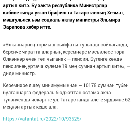
артып китә. Бу хакта республика Министрлар
кабинетында узган брифингта Татарстанның Хезмәт,
мәшгульлек һәм социаль яклау министры Эльмира
Зарипова хәбәр итте.
«Өлкәннәрнең тормыш сыйфаты турында сөйләгәндә,
беренче чиратта аларның керемнәре мәсьәләсе тора.
Өлкәннәр өчен төп чыганак — пенсия. Бүгенге көндә
пенсиянең уртача күләме 19 мең сумнан артып китә», —
диде министр.
Керемнәре яшәү минимумыннан – 10175 сумнан түбән
булганнарга федераль бюджеттан өстәмә акча
түләнүен дә искәртте ул. Татарстанда әлеге ярдәмне 62
меңнән артык кеше ала.
https://vatantat.ru/2022/10/93525/