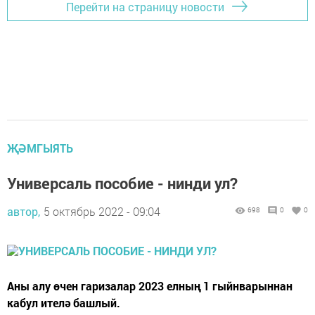
Перейти на страницу новости
ҖӘМГЫЯТЬ
Универсаль пособие - нинди ул?
автор,
5 октябрь 2022 - 09:04
698
0
0
Аны алу өчен гаризалар 2023 елның 1 гыйнварыннан
кабул ителә башлый.