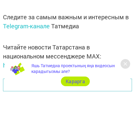
Следите за самым важным и интересным в
Telegram-канале
Татмедиа
Читайте новости Татарстана в
национальном мессенджере MАХ:
https://max.ru/tatmedia
Яшь Татмедиа проектының яңа видеосын
карадыгызмы әле?
Карарга
Перейти на страницу новости