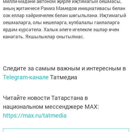
милли-мәдәни автоном җирле иҗтимагый оешмасы,
аның җитәкчесе Рамиз Мамедов инициативасы белән
озк еллар хәйриячелек белән шөгыльләнә. Иҗтимагый
оешмаларга, олы кешеләргә, күпбалалы гаиләләргә
ярдәм күрсәтелә. Халык әлеге игелекле эшләр өчен
канәгать. Яхшылыклар онытылмас.
Следите за самым важным и интересным в
Telegram-канале
Татмедиа
Читайте новости Татарстана в
национальном мессенджере MАХ:
https://max.ru/tatmedia