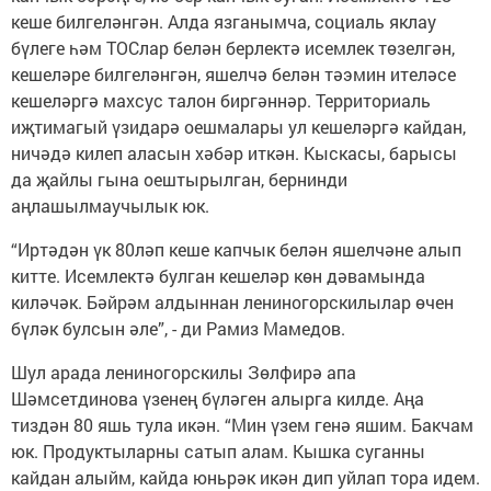
кеше билгеләнгән. Алда язганымча, социаль яклау
бүлеге һәм ТОСлар белән берлектә исемлек төзелгән,
кешеләре билгеләнгән, яшелчә белән тәэмин ителәсе
кешеләргә махсус талон биргәннәр. Территориаль
иҗтимагый үзидарә оешмалары ул кешеләргә кайдан,
ничәдә килеп аласын хәбәр иткән. Кыскасы, барысы
да җайлы гына оештырылган, бернинди
аңлашылмаучылык юк.
“Иртәдән үк 80ләп кеше капчык белән яшелчәне алып
китте. Исемлектә булган кешеләр көн дәвамында
киләчәк. Бәйрәм алдыннан лениногорскилылар өчен
бүләк булсын әле”, - ди Рамиз Мамедов.
Шул арада лениногорскилы Зөлфирә апа
Шәмсетдинова үзенең бүләген алырга килде. Аңа
тиздән 80 яшь тула икән. “Мин үзем генә яшим. Бакчам
юк. Продуктыларны сатып алам. Кышка суганны
кайдан алыйм, кайда юньрәк икән дип уйлап тора идем.