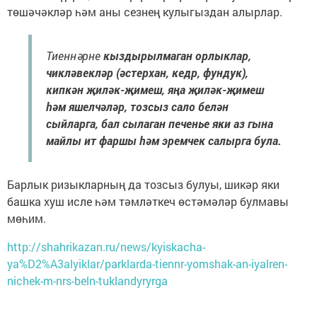
төшәчәкләр һәм аны сезнең кулыгыздан алырлар.
Тиеннәрне
кыздырылмаган орлыклар,
чикләвекләр (әстерхан, кедр, фундук),
кипкән җиләк-җимеш, яңа җиләк-җимеш
һәм яшелчәләр, тозсыз сало белән
сыйларга, бал сылаган печенье яки аз гына
майлы ит фаршы һәм эремчек салырга була.
Барлык ризыкларның да тозсыз булуы, шикәр яки
башка хуш исле һәм тәмләткеч өстәмәләр булмавы
мөһим.
http://shahrikazan.ru/news/kyiskacha-
ya%D2%A3alyiklar/parklarda-tiennr-yomshak-an-iyalren-
nichek-m-nrs-beln-tuklandyryrga