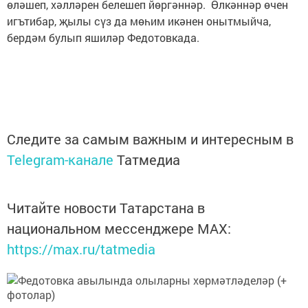
өләшеп, хәлләрен белешеп йөргәннәр. Өлкәннәр өчен
игътибар, җылы сүз да мөһим икәнен онытмыйча,
бердәм булып яшиләр Федотовкада.
Следите за самым важным и интересным в
Telegram-канале
Татмедиа
Читайте новости Татарстана в
национальном мессенджере MАХ:
https://max.ru/tatmedia