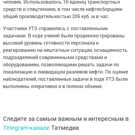
человек. Использовалось 16 единиц транспортных
средств и спецтехники, в том числе нефтесборщики
общей производительностью 205 куб. м в час.
Участники УТЗ справились с поставленными
задачами. В ходе учений были продемонстрированы
высокий уровень готовности персонала к
реагированию на нештатные ситуации, оснащенность
подразделений современными средствами и
оборудованием, позволяющими решать задачи по
локализации и ликвидации разливов нефти. По оценке
наблюдателей, поставленные задачи в ходе УТЗ были
выполнены оперативно и в полном объеме.
Следите за самым важным и интересным в
Telegram-канале
Татмедиа