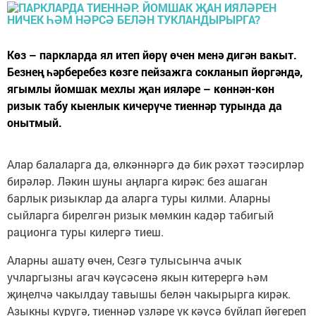
Көз – паркларда ял итеп йөрү өчен менә дигән вакыт.
Безнең һәрберебез көзге пейзажга сокланып йөргәндә,
ягымлы йомшак мехлы җан ияләре – көннән-көн
ризык табу кыенлык кичерүче тиеннәр турында да
онытмый.
Алар балаларга да, өлкәннәргә дә бик рәхәт тәэсирләр
бирәләр. Ләкин шуны аңларга кирәк: без ашаган
барлык ризыклар да аларга туры килми. Аларны
сыйларга бирелгән ризык мөмкин кадәр табигый
рационга туры килергә тиеш.
Аларны ашату өчен, Сезгә тулысынча ачык
учларгызны агач кәүсәсенә якын китерергә һәм
җиңелчә чакылдау тавышы белән чакырырга кирәк.
Азыкны күрүгә, тиеннәр үзләре үк кәүсә буйлап йөгереп