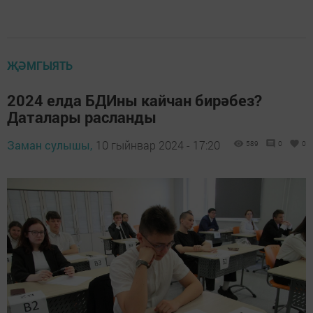
ҖӘМГЫЯТЬ
2024 елда БДИны кайчан бирәбез?
Даталары расланды
Заман сулышы,
10 гыйнвар 2024 - 17:20
589
0
0