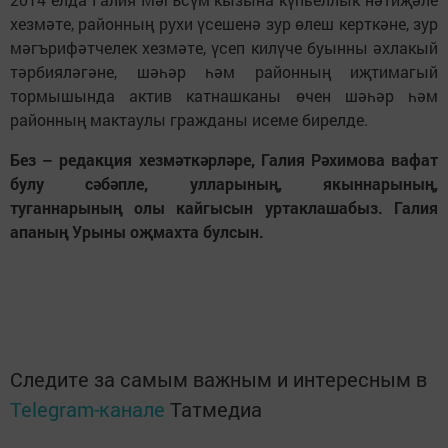
хезмәте, районның рухи үсешенә зур өлеш керткәне, зур
мәгърифәтчелек хезмәте, үсеп килүче буынны әхлакый
тәрбияләгәне, шәһәр һәм районның иҗтимагый
тормышында актив катнашканы өчен шәһәр һәм
районның мактаулы гражданы исеме бирелде.
Без – редакция хезмәткәрләре, Галия Рәхимова вафат
булу сәбәпле, улларының, якыннарының,
туганнарының олы кайгысын уртаклашабыз. Галия
апаның Урыны оҗмахта булсын.
Следите за самым важным и интересным в
Telegram-канале
Татмедиа