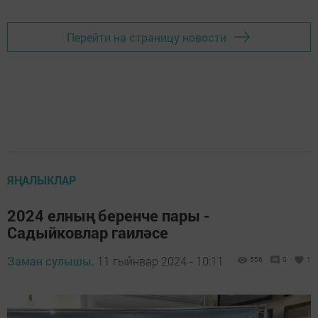
Перейти на страницу новости
ЯҢАЛЫКЛАР
2024 елның беренче пары -
Садыйковлар гаиләсе
Заман сулышы,
11 гыйнвар 2024 - 10:11
556
0
1