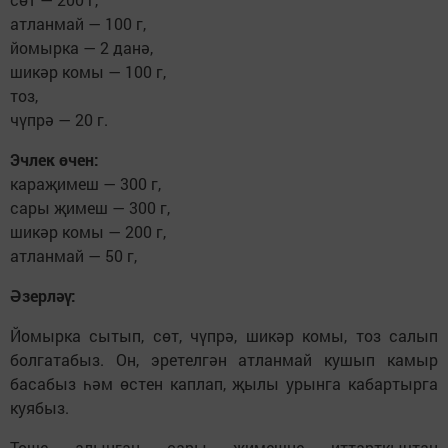
атланмай — 100 г,
йомырка — 2 данә,
шикәр комы — 100 г,
тоз,
чүпрә — 20 г.
Эчлек өчен:
караҗимеш — 300 г,
сары җимеш — 300 г,
шикәр комы — 200 г,
атланмай — 50 г,
Әзерләү:
Йомырка сытып, сөт, чүпрә, шикәр комы, тоз салып
болгатабыз. Он, эретелгән атланмай кушып камыр
басабыз һәм өстен каплап, җылы урынга кабартырга
куябыз.
Төше алынган сары җимешне иттарткычтан