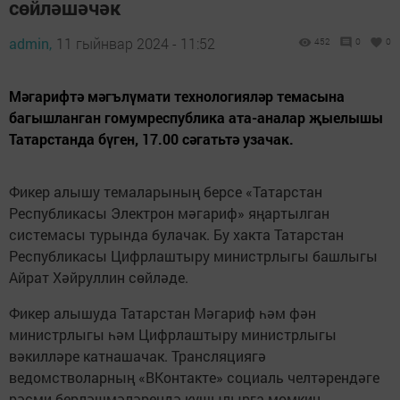
сөйләшәчәк
admin,
11 гыйнвар 2024 - 11:52
452
0
0
Мәгарифтә мәгълүмати технологияләр темасына
багышланган гомумреспублика ата-аналар җыелышы
Татарстанда бүген, 17.00 сәгатьтә узачак.
Фикер алышу темаларының берсе «Татарстан
Республикасы Электрон мәгариф» яңартылган
системасы турында булачак. Бу хакта Татарстан
Республикасы Цифрлаштыру министрлыгы башлыгы
Айрат Хәйруллин сөйләде.
Фикер алышуда Татарстан Мәгариф һәм фән
министрлыгы һәм Цифрлаштыру министрлыгы
вәкилләре катнашачак. Трансляциягә
ведомстволарның «ВКонтакте» социаль челтәрендәге
рәсми берләшмәләрендә кушылырга мөмкин.