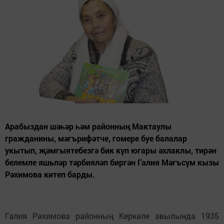
Арабыздан шәһәр һәм районның Мактаулы
гражданины, мәгърифәтче, гомере буе балалар
укытып, җәмгыятебезгә бик күп югары әхлаклы, тирән
белемле яшьләр тәрбияләп биргән Галия Мәгъсүм кызы
Рәхимова китеп барды.
Галия Рәхимова районның Керкәле авылында 1935