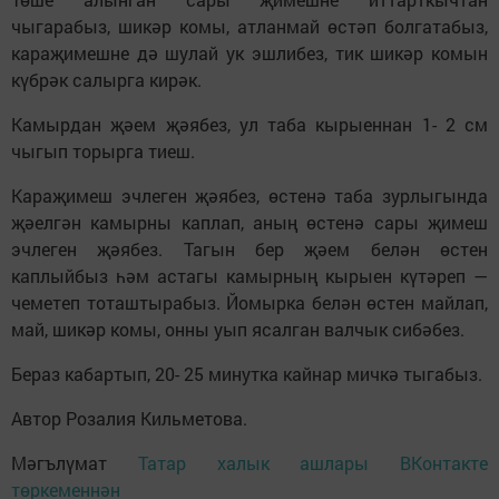
чыгарабыз, шикәр комы, атланмай өстәп болгатабыз,
караҗимешне дә шулай ук эшлибез, тик шикәр комын
күбрәк салырга кирәк.
Камырдан җәем җәябез, ул таба кырыеннан 1- 2 см
чыгып торырга тиеш.
Караҗимеш эчлеген җәябез, өстенә таба зурлыгында
җәелгән камырны каплап, аның өстенә сары җимеш
эчлеген җәябез. Тагын бер җәем белән өстен
каплыйбыз һәм астагы камырның кырыен күтәреп —
чеметеп тоташтырабыз. Йомырка белән өстен майлап,
май, шикәр комы, онны уып ясалган валчык сибәбез.
Бераз кабартып, 20- 25 минутка кайнар мичкә тыгабыз.
Автор Розалия Кильметова.
Мәгълүмат
Татар халык ашлары ВКонтакте
төркеменнән