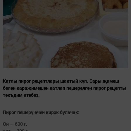
Катлы пирог рецептлары шактый күп. Сары җимеш
белән караҗимешән катлап пешерелгән пирог рецепты
тәкъдим итәбез.
Пирог пешерү өчен кирәк булачак:
Он — 600 г,
сөт — 200 г,