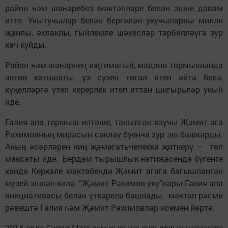
район һәм шәһәребез мәктәпләре белән эшне дәвам
итте. Укытучылар белән бергәләп укучыларны милли
җанлы, әхлаклы, гыйлемле шәхесләр тәрбияләүгә зур
көч куйды.
Район һәм шәһәрнең иҗтимагый, мәдәни тормышында
актив катнашты, үз сүзен төгәл итеп әйтә белә,
күңелләргә үтеп керерлек итеп яттан шигырьләр укый
иде.
Галия апа тормыш иптәше, танылган язучы Җәмит ага
Рәхимовның мирасын саклау буенча зур эш башкарды.
Аның әсәрләрен киң җәмәгатьчелеккә җиткерү – төп
максаты иде. Бердәм тырышлык нәтиҗәсендә бүгенге
көндә Керкәле мәктәбендә Җәмит агага багышланган
музей эшләп килә. “Җәмит Рәхимов уку”лары Галия апа
инициативасы белән үткәрелә башлады, мәктәп рәсми
рәвештә Галия һәм Җәмит Рәхимовлар исемен йөртә.
2014 елда Галия Мәгъсүм кызына күпьеллык нәтиҗәле