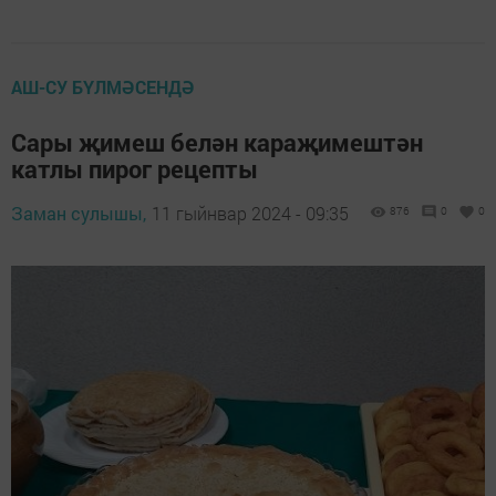
АШ-СУ БҮЛМӘСЕНДӘ
Сары җимеш белән караҗимештән
катлы пирог рецепты
Заман сулышы,
11 гыйнвар 2024 - 09:35
876
0
0