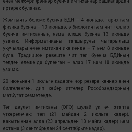
өчен мәҗбүри фәннәр буенча имтиханнар башкалардан
иртәрәк булачак.
Җәмгыять белеме буенча БДИ – 4 июньдә, тарих һәм
физика буенча – 10 июньдә, ә биология һәм чит телләр
буенча имтиханның язма өлеше буенча 13 июньдә
узачак. Информатиканы тапшыручы чыгарылыш
укучылары өчен имтихан ике көндә – 7 һәм 8 июньдә
була. Традицион рәвештә чит тел буенча БДИның
телдән өлеше дә бүленгән – алар 17 һәм 18 июньдә
узачак.
20 июньнән 1 июльгә кадәрге чор резерв көннәр өчен
билгеләнгән, дип хәбәр иттеләр Рособрандзорның
матбугат хезмәтендә.
Төп дәүләт имтиханы (ОГЭ) шулай ук өч этапта
үткәреләчәк: төп (21 майдан 2 июльгә кадәр),
вакытыннан алда (23 апрельдән 18 майга кадәр) һәм
өстәмә (3 сентябрьдән 24 сентябрьгә кадәр).