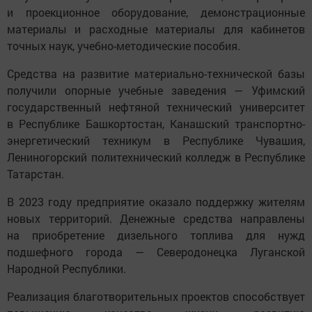
и проекционное оборудование, демонстрационные
материалы и расходные материалы для кабинетов
точных наук, учебно-методические пособия.
Средства на развитие материально-технической базы
получили опорные учебные заведения — Уфимский
государственный нефтяной технический университет
в Республике Башкортостан, Канашский транспортно-
энергетический техникум в Республике Чувашия,
Лениногорский политехнический колледж в Республике
Татарстан.
В 2023 году предприятие оказало поддержку жителям
новых территорий. Денежные средства направлены
на приобретение дизельного топлива для нужд
подшефного города — Северодонецка Луганской
Народной Республики.
Реализация благотворительных проектов способствует