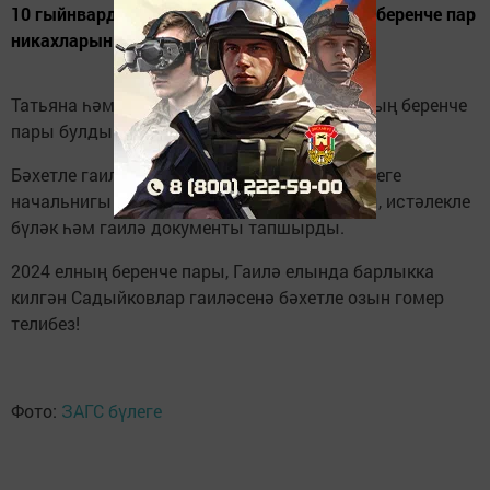
10 гыйнварда Лениногорск ЗАГС бүлегендә беренче пар
никахларын рәсмиләштерде.
Татьяна һәм Радик Садыйковлар - 2024 елның беренче
пары булды.
Бәхетле гаилә парын Лениногорск ЗАГС бүлеге
начальнигы Елена Миннегалямова котлады, истәлекле
бүләк һәм гаилә документы тапшырды.
2024 елның беренче пары, Гаилә елында барлыкка
килгән Садыйковлар гаиләсенә бәхетле озын гомер
телибез!
Фото:
ЗАГС бүлеге