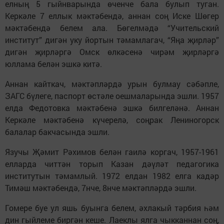
елның 5 гыйнварында өченче бала булып туган.
Керкәле 7 еллык мәктәбендә, аннан соң Иске Шөгер
мәктәбендә белем ала. Бөгелмәдә “Учительский
институт” дигән уку йортын тәмамлагач, “Яңа җирләр”
дигән җирләргә Омск өлкәсенә чирәм җирләргә
юллама белән эшкә китә.
Аннан кайткач, мәктәпләрдә урын булмау сәбәпле,
ЗАГС бүлеге, паспорт өстәле оешмаларында эшли. 1957
елда Федотовка мәктәбенә эшкә билгеләнә. Аннан
Керкәле мәктәбенә күчерелә, соңрак Лениногорск
балалар бакчасында эшли.
Язучы Җәмит Рәхимов белән гаилә коргач, 1957-1961
елларда читтән торып Казан дәүләт педагогика
институтын тәмамлый. 1972 елдан 1982 елга кадәр
Тимәш мәктәбендә, 7нче, 8нче мәктәпләрдә эшли.
Гомере буе ул яшь буынга белем, әхлакый тәрбия һәм
дин гыйлеме биргән кеше. Лаеклы ялга чыкканнан соң,