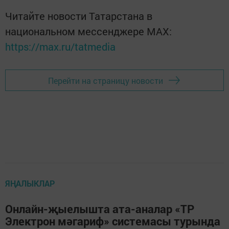
Читайте новости Татарстана в
национальном мессенджере MАХ:
https://max.ru/tatmedia
Перейти на страницу новости
ЯҢАЛЫКЛАР
Онлайн-җыелышта ата-аналар «ТР
Электрон мәгариф» системасы турында