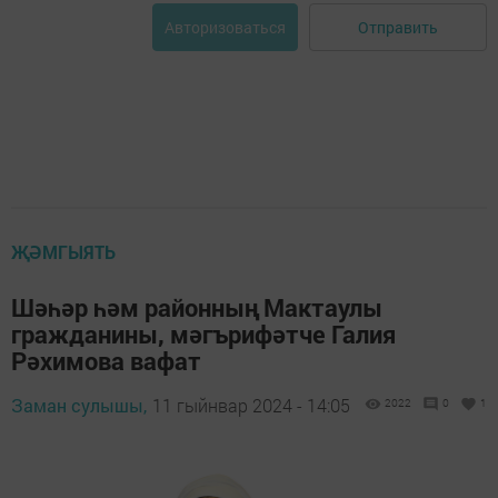
Отправить
Авторизоваться
ҖӘМГЫЯТЬ
Шәһәр һәм районның Мактаулы
гражданины, мәгърифәтче Галия
Рәхимова вафат
Заман сулышы,
11 гыйнвар 2024 - 14:05
2022
0
1