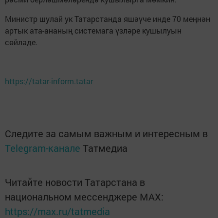
Министр шулай ук Татарстанда яшәүче инде 70 меңнән
артык ата-ананың системага үзләре кушылуын
сөйләде.
https://tatar-inform.tatar
Следите за самым важным и интересным в
Telegram-канале
Татмедиа
Читайте новости Татарстана в
национальном мессенджере MАХ:
https://max.ru/tatmedia