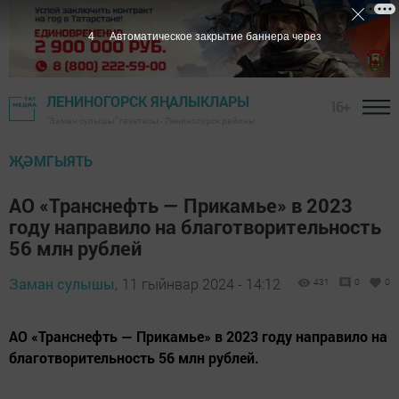
3
Автоматическое закрытие баннера через
ЛЕНИНОГОРСК ЯҢАЛЫКЛАРЫ
16+
"Заман сулышы" газетасы - Лениногорск районы
ҖӘМГЫЯТЬ
АО «Транснефть — Прикамье» в 2023
году направило на благотворительность
56 млн рублей
Заман сулышы,
11 гыйнвар 2024 - 14:12
431
0
0
АО «Транснефть — Прикамье» в 2023 году направило на
благотворительность 56 млн рублей.