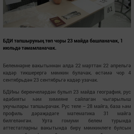
БДИ тапшыруның төп чоры 23 майда башланачак, 1
июльдә тәмамланачак.
Белемнәрне вакытыннан алда 22 марттан 22 апрельгә
кадәр тикшерергә мөмкин булачак, өстәмә чор 4
сентябрьдән 23 сентябрьгә кадәр узачак.
БДИны беренчеләрдән булып 23 майда география, рус
әдәбияты һәм химияне сайлаган чыгарылыш
укучылары тапшырачак. Рус теле – 28 майга, база һәм
профиль дәрәҗәдәге математика 31 майга
билгеләнгән. Урта гомуми белем турында
аттестатларны вакытында бирү мөмкинлеге булсын