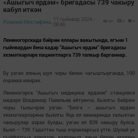
«Ашыгыч ярдәм» бригадасы 739 чакыру
кабул иткән
11 гыйнвар 2024 -
Розалия Мостафина,
541
0
0
08:46
Лениногорскида бәйрәм яллары вакытында, ягъни 1
гыйнвардан 8енә кадәр “Ашыгыч ярдәм” бригадасы
хезмәткәрләре пациентларга 739 тапкыр барганнар.
Бу узган елның шул чоры белән чагыштырганда, 100
очракка кимрәк.
Лениногорск “Ашыгыч медицина ярдәме” станциясе
мөдире Владимир Павельев әйтүенчә, быелгы бәйрәм
чоры тынычрак узган. “Безгә – ашыгыч ярдәм
хезмәткәрләренә быелгы Яңа ел көннәрендә халыктан
чакырулар азрак булды, узган ел 839 чакыру булса,
быел – 739. Гадәттән тыш очракларсыз үтте. Шулай ук
сыйфатсыз алкоголь кулланып, аның белән агулану