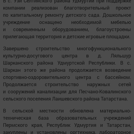
В с. Узи Селтинского района Удмуртии при поддержке
компании реализован благотворительный проект
по капитальному ремонту детского сада. Дошкольное
учреждение оснащено необходимой мебелью
и современным оборудованием, благоустроены
прилегающая территория и детские игровые площадки.
Завершено строительство многофункционального
культурно-досугового центра в д. Ляльшур
Шарканского района Удмуртской Республики. В с.
Шаркан этого же района продолжается возведение
спортивно-оздоровительного центра с бассейном.
Продолжается строительство наружных сетей
и сооружений канализации для Песчано-Ковалинского
сельского поселения Лаишевского района Татарстана.
В сельской местности обновлена материально-
техническая база образовательных учреждений
Пермского края, Республик Удмуртия и Татарстан,
закуплены и установлены оргтехника, лабораторное