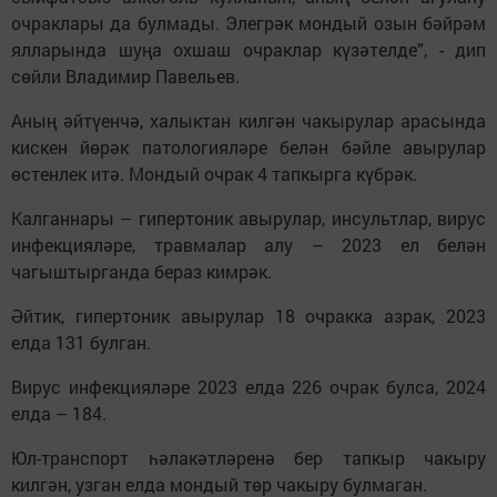
очраклары да булмады. Элегрәк мондый озын бәйрәм
ялларында шуңа охшаш очраклар күзәтелде”, - дип
сөйли Владимир Павельев.
Аның әйтүенчә, халыктан килгән чакырулар арасында
кискен йөрәк патологияләре белән бәйле авырулар
өстенлек итә. Мондый очрак 4 тапкырга күбрәк.
Калганнары – гипертоник авырулар, инсультлар, вирус
инфекцияләре, травмалар алу – 2023 ел белән
чагыштырганда бераз кимрәк.
Әйтик, гипертоник авырулар 18 очракка азрак, 2023
елда 131 булган.
Вирус инфекцияләре 2023 елда 226 очрак булса, 2024
елда – 184.
Юл-транспорт һәлакәтләренә бер тапкыр чакыру
килгән, узган елда мондый төр чакыру булмаган.