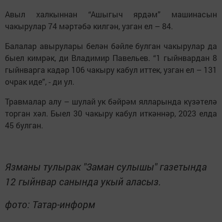
Авыл халкыннан “Ашыгыч ярдәм” машинасын
чакырулар 74 мәртәбә килгән, узган ел – 84.
Балалар авырулары белән бәйле булган чакырулар да
быел кимрәк, ди Владимир Павельев. “1 гыйнвардан 8
гыйнварга кадәр 106 чакыру кабул иттек, узган ел – 131
очрак иде”, - ди ул.
Травмалар алу – шулай ук бәйрәм ялларында күзәтелә
торган хәл. Быел 30 чакыру кабул иткәннәр, 2023 елда
45 булган.
Язманы тулырак "Заман сулышы" газетында
12 гыйнвар санында укый аласыз.
фото: Татар-информ