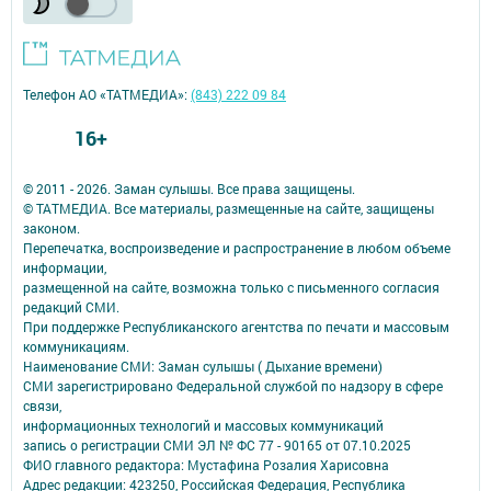
Телефон АО «ТАТМЕДИА»:
(843) 222 09 84
16+
© 2011 - 2026. Заман сулышы. Все права защищены.
© ТАТМЕДИА. Все материалы, размещенные на сайте, защищены
законом.
Перепечатка, воспроизведение и распространение в любом объеме
информации,
размещенной на сайте, возможна только с письменного согласия
редакций СМИ.
При поддержке Республиканского агентства по печати и массовым
коммуникациям.
Наименование СМИ: Заман сулышы ( Дыхание времени)
СМИ зарегистрировано Федеральной службой по надзору в сфере
связи,
информационных технологий и массовых коммуникаций
запись о регистрации СМИ ЭЛ № ФС 77 - 90165 от 07.10.2025
ФИО главного редактора: Мустафина Розалия Харисовна
Адрес редакции: 423250, Российская Федерация, Республика