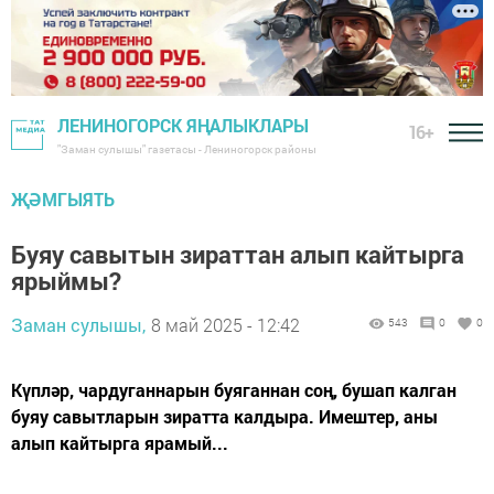
ЛЕНИНОГОРСК ЯҢАЛЫКЛАРЫ
16+
"Заман сулышы" газетасы - Лениногорск районы
ҖӘМГЫЯТЬ
Буяу савытын зираттан алып кайтырга
ярыймы?
Заман сулышы,
8 май 2025 - 12:42
543
0
0
Күпләр, чардуганнарын буяганнан соң, бушап калган
буяу савытларын зиратта калдыра. Имештер, аны
алып кайтырга ярамый...