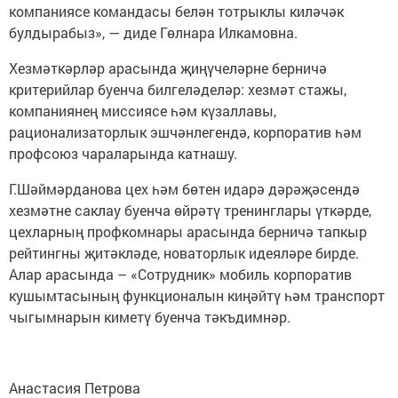
компаниясе командасы белән тотрыклы киләчәк
булдырабыз», — диде Гөлнара Илкамовна.
Хезмәткәрләр арасында җиңүчеләрне берничә
критерийлар буенча билгеләделәр: хезмәт стажы,
компаниянең миссиясе һәм күзаллавы,
рационализаторлык эшчәнлегендә, корпоратив һәм
профсоюз чараларында катнашу.
Г.Шәймәрданова цех һәм бөтен идарә дәрәҗәсендә
хезмәтне саклау буенча өйрәтү тренинглары үткәрде,
цехларның профкомнары арасында берничә тапкыр
рейтингны җитәкләде, новаторлык идеяләре бирде.
Алар арасында – «Сотрудник» мобиль корпоратив
кушымтасының функционалын киңәйтү һәм транспорт
чыгымнарын киметү буенча тәкъдимнәр.
Анастасия Петрова