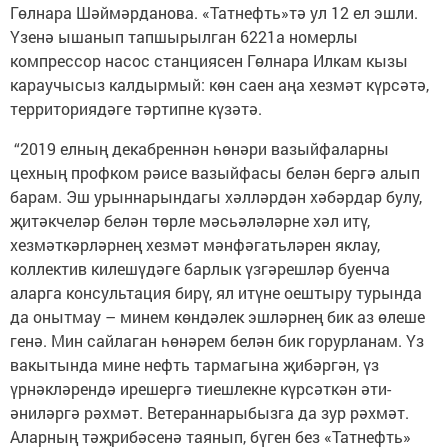
Гөлнара Шәймәрданова. «Татнефть»тә ул 12 ел эшли.
Үзенә ышанып тапшырылган 6221а номерлы
компрессор насос станциясен Гөлнара Илкам кызы
караучысыз калдырмый: көн саен аңа хезмәт күрсәтә,
территориядәге тәртипне күзәтә.
“2019 елның декабреннән һөнәри вазыйфаларны
цехның профком рәисе вазыйфасы белән бергә алып
барам. Эш урыннарындагы хәлләрдән хәбәрдар булу,
җитәкчеләр белән төрле мәсьәләләрне хәл итү,
хезмәткәрләрнең хезмәт мәнфәгатьләрен яклау,
коллектив килешүдәге барлык үзгәрешләр буенча
аларга консультация бирү, ял итүне оештыру турында
да онытмау – минем көндәлек эшләрнең бик аз өлеше
генә. Мин сайлаган һөнәрем белән бик горурланам. Үз
вакытында мине нефть тармагына җибәргән, үз
үрнәкләрендә ирешергә тиешлекне күрсәткән әти-
әниләргә рәхмәт. Ветераннарыбызга да зур рәхмәт.
Аларның тәҗрибәсенә таянып, бүген без «Татнефть»