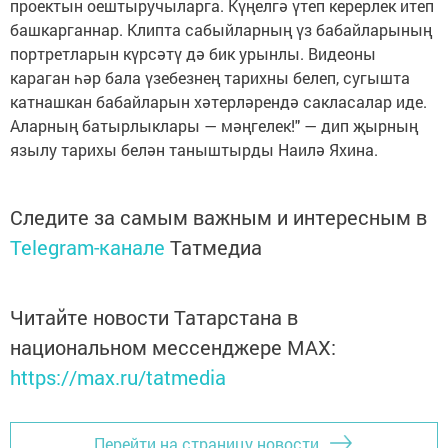
проектын оештыручыларга. Күңелгә үтеп керерлек итеп
башкарганнар. Клипта сабыйларның үз бабайларының
портретларын күрсәтү дә бик урынлы. Видеоны
караган һәр бала үзебезнең тарихны белеп, сугышта
катнашкан бабайларын хәтерләрендә сакласалар иде.
Аларның батырлыклары — мәңгелек!" — дип җырның
язылу тарихы белән таныштырды Наилә Яхина.
Следите за самым важным и интересным в
Telegram-канале
Татмедиа
Читайте новости Татарстана в
национальном мессенджере MАХ:
https://max.ru/tatmedia
Перейти на страницу новости