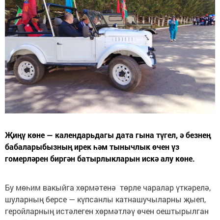
Җиңү көне — календарьдагы дата гына түгел, ә безнең
бабаларыбызның ирек һәм тынычлык өчен үз
гомерләрен биргән батырлыкларын искә алу көне.
Бу мөһим вакыйга хөрмәтенә төрле чаралар үткәрелә,
шуларның берсе — күпсанлы катнашучыларны җыеп,
геройларның истәлеген хөрмәтләү өчен оештырылган