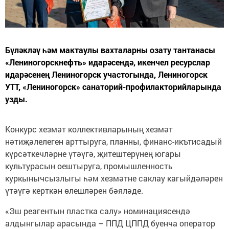
Бүләкләү һәм мактаулы вахталарны озату тантанасы
«Лениногорскнефть» идарәсендә, икенчел ресурслар
идарәсенең Лениногорск участогында, Лениногорск
УТТ, «Лениногорск» санаторий-профилакторийларында
узды.
Конкурс хезмәт коллективларының хезмәт
нәтиҗәлелеген арттыруга, планны, финанс-икътисадый
күрсәткечләрне үтәүгә, җитештерүнең югары
культурасын оештыруга, промышленность
куркынычсызлыгы һәм хезмәтне саклау кагыйдәләрен
үтәүгә керткән өлешләрен бәяләде.
«Эш реагентын пластка салу» номинациясендә
алдынгылар арасында – ППД ЦППД буенча оператор