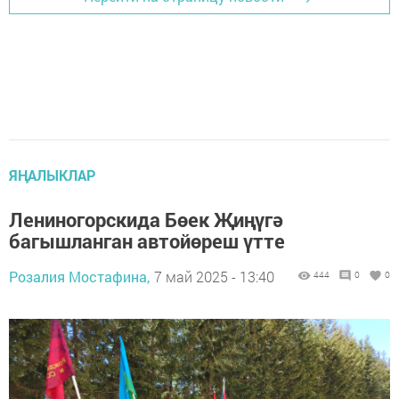
ЯҢАЛЫКЛАР
Лениногорскида Бөек Җиңүгә
багышланган автойөреш үтте
Розалия Мостафина,
7 май 2025 - 13:40
444
0
0