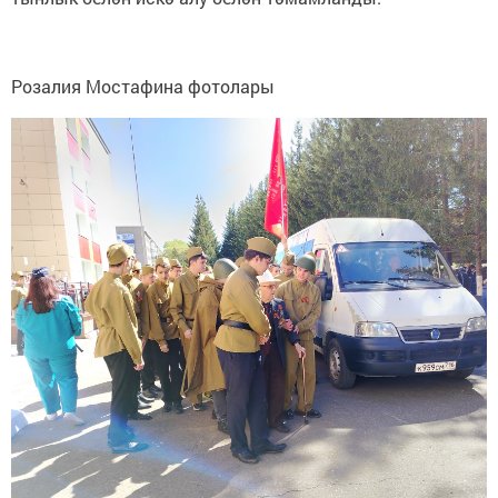
Розалия Мостафина фотолары