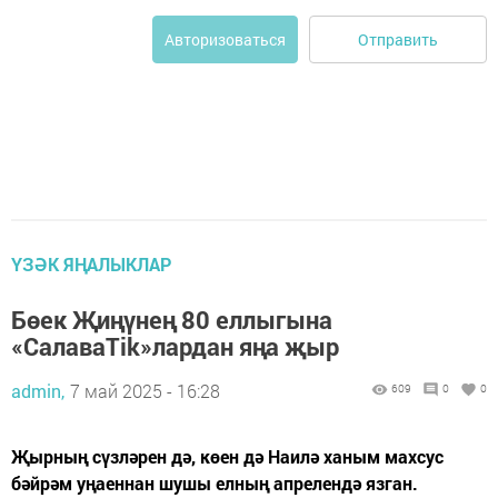
Отправить
Авторизоваться
ҮЗӘК ЯҢАЛЫКЛАР
Бөек Җиңүнең 80 еллыгына
«СалаваTik»лардан яңа җыр
admin,
7 май 2025 - 16:28
609
0
0
Җырның сүзләрен дә, көен дә Наилә ханым махсус
бәйрәм уңаеннан шушы елның апрелендә язган.