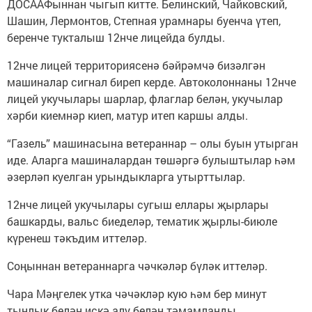
ДОСААФыннан чыгып китте. Белинский, Чайковский,
Шашин, Лермонтов, Степная урамнары буенча үтеп,
беренче тукталыш 12нче лицейда булды.
12нче лицей территориясенә бәйрәмчә бизәлгән
машиналар сигнал биреп керде. Автоколоннаны 12нче
лицей укучылары шарлар, флаглар белән, укучылар
хәрби киемнәр киеп, матур итеп каршы алды.
“Газель” машинасына ветераннар – олы буын утырган
иде. Аларга машиналардан төшәргә булыштылар һәм
әзерләп куелган урындыкларга утырттылар.
12нче лицей укучылары сугыш еллары җырлары
башкарды, вальс биеделәр, тематик җырлы-биюле
күренеш тәкъдим иттеләр.
Соңыннан ветераннарга чәчкәләр бүләк иттеләр.
Чара Мәңгелек утка чәчәкләр кую һәм бер минут
тынлык белән искә алу белән тәмамланды.