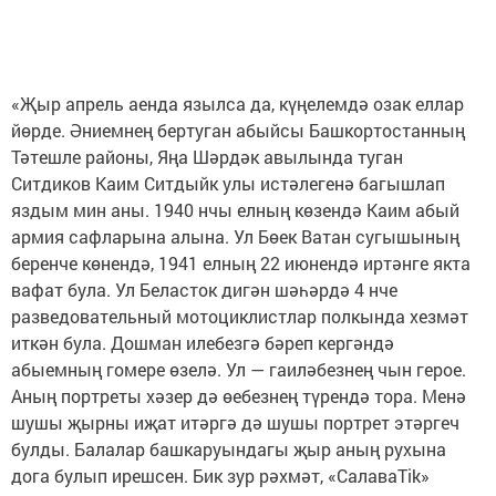
«Җыр апрель аенда язылса да, күңелемдә озак еллар
йөрде. Әниемнең бертуган абыйсы Башкортостанның
Тәтешле районы, Яңа Шәрдәк авылында туган
Ситдиков Каим Ситдыйк улы истәлегенә багышлап
яздым мин аны. 1940 нчы елның көзендә Каим абый
армия сафларына алына. Ул Бөек Ватан сугышының
беренче көнендә, 1941 елның 22 июнендә иртәнге якта
вафат була. Ул Беласток дигән шәһәрдә 4 нче
разведовательный мотоциклистлар полкында хезмәт
иткән була. Дошман илебезгә бәреп кергәндә
абыемның гомере өзелә. Ул — гаиләбезнең чын герое.
Аның портреты хәзер дә өебезнең түрендә тора. Менә
шушы җырны иҗат итәргә дә шушы портрет этәргеч
булды. Балалар башкаруындагы җыр аның рухына
дога булып ирешсен. Бик зур рәхмәт, «СалаваTik»