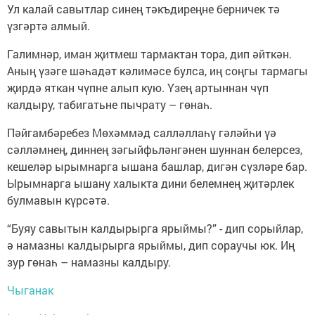
Ул калай савытлар синең тәкъдиреңне берничек тә
үзгәртә алмый.
Галимнәр, иман җитмеш тармактан тора, дип әйткән.
Аның үзәге шәһадәт кәлимәсе булса, иң соңгы тармагы
җирдә яткан чүпне алып кую. Үзең артыннан чүп
калдыру, табигатьне пычрату – гөнаһ.
Пәйгамбәребез Мөхәммәд салләллаһү гәләйһи үә
сәлләмнең, диннең зәгыйфьләнгәнен шуннан белерсез,
кешеләр ырымнарга ышана башлар, дигән сүзләре бар.
Ырымнарга ышану халыкта дини белемнең җитәрлек
булмавын күрсәтә.
“Буяу савытын калдырырга ярыймы?” - дип сорыйлар,
ә намазны калдырырга ярыймы, дип сораучы юк. Иң
зур гөнаһ – намазны калдыру.
Чыганак