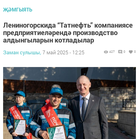
ҖӘМГЫЯТЬ
Лениногорскида “Татнефть” компаниясе
предприятиеләрендә производство
алдынгыларын котладылар
Заман сулышы,
7 май 2025 - 12:25
427
0
0