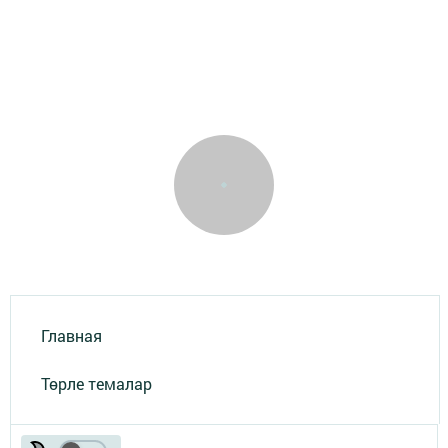
Главная
Төрле темалар