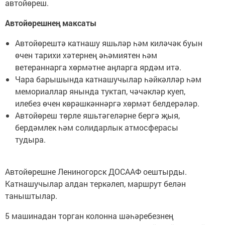
автойөреш.
Автойөрешнең максаты
Автойөрештә катнашу яшьләр һәм киләчәк буын
өчен тарихи хәтернең әһәмиятен һәм
ветераннарга хөрмәтне аңларга ярдәм итә.
Чара барышында катнашучылар һәйкәлләр һәм
мемориаллар янында туктап, чәчәкләр куеп,
илебез өчен көрәшкәннәргә хөрмәт белдерәләр.
Автойөреш төрле яшьтәгеләрне бергә җыя,
бердәмлек һәм солидарлык атмосферасы
тудыра.
Автойөрешне Лениногорск ДОСААФ оештырды.
Катнашучылар алдан теркәлеп, маршрут белән
таныштылар.
5 машинадан торган колонна шәһәребезнең