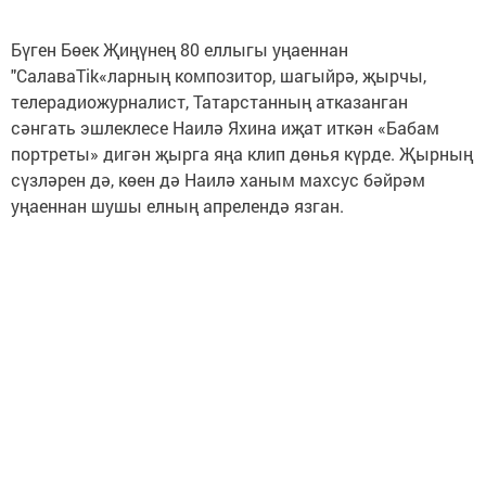
Бүген Бөек Җиңүнең 80 еллыгы уңаеннан
"СалаваTik«ларның композитор, шагыйрә, җырчы,
телерадиожурналист, Татарстанның атказанган
сәнгать эшлеклесе Наилә Яхина иҗат иткән «Бабам
портреты» дигән җырга яңа клип дөнья күрде. Җырның
сүзләрен дә, көен дә Наилә ханым махсус бәйрәм
уңаеннан шушы елның апрелендә язган.