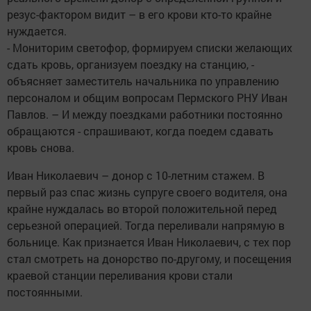
резус-фактором видит – в его крови кто-то крайне
нуждается.
- Мониторим светофор, формируем списки желающих
сдать кровь, организуем поездку на станцию, -
объясняет заместитель начальника по управлению
персоналом и общим вопросам Пермского РНУ Иван
Павлов. – И между поездками работники постоянно
обращаются - спрашивают, когда поедем сдавать
кровь снова.
Иван Николаевич – донор с 10-летним стажем. В
первый раз спас жизнь супруге своего водителя, она
крайне нуждалась во второй положительной перед
серьезной операцией. Тогда переливали напрямую в
больнице. Как признается Иван Николаевич, с тех пор
стал смотреть на донорство по-другому, и посещения
краевой станции переливания крови стали
постоянными.