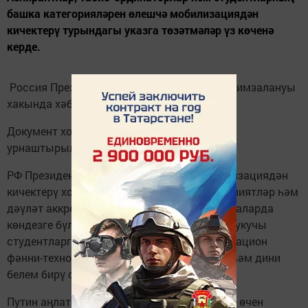
башка категорияләрен өлешчә мобилизациядән
кичектерү турындагы указга төзәтмәләр үз көченә
керде.
Россия Президенты Владимир Путин аның имзалануы
хакында хәбәр итте.
Документ хокукый мәгълүмат порталында
урнаштырылган.
РФ Президенты аңлатканча, өлешчә мобилизациядән
кичектерү хокукы югары уку йортлары, көллиятләр һәм
дәүләт аккредитациясе булган фәнни оешмаларда
көндезге бүлектә һәм көндез-читтән торып укучы
студентларга биреләчәк. Ул шулай ук инновацион
фәнни-технологик үзәк мәйданчыкларына һәм дини
белем бирү оешмаларына да кагылачак.
Путин аңлатып үткәнчә, әлеге категорияләр өчен