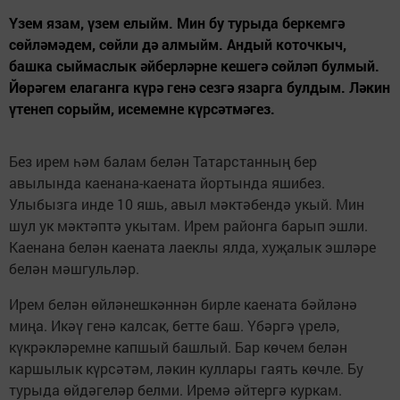
Үзем язам, үзем елыйм. Мин бу турыда беркемгә
сөйләмәдем, сөйли дә алмыйм. Андый коточкыч,
башка сыймаслык әйберләрне кешегә сөйләп булмый.
Йөрәгем елаганга күрә генә сезгә язарга булдым. Ләкин
үтенеп сорыйм, исемемне күрсәтмәгез.
Без ирем һәм балам белән Татарстанның бер
авылында каенана-каената йортында яшибез.
Улыбызга инде 10 яшь, авыл мәктәбендә укый. Мин
шул ук мәктәптә укытам. Ирем районга барып эшли.
Каенана белән каената лаеклы ялда, хуҗалык эшләре
белән мәшгульләр.
Ирем белән өйләнешкәннән бирле каената бәйләнә
миңа. Икәү генә калсак, бетте баш. Үбәргә үрелә,
күкрәкләремне капшый башлый. Бар көчем белән
каршылык күрсәтәм, ләкин куллары гаять көчле. Бу
турыда өйдәгеләр белми. Иремә әйтергә куркам.