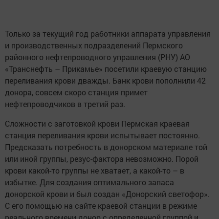
Только за текущий год работники аппарата управления
и производственных подразделений Пермского
районного нефтепроводного управления (РНУ) АО
«Транснефть – Прикамье» посетили краевую станцию
переливания крови дважды. Банк крови пополнили 42
донора, совсем скоро станция примет
нефтепроводчиков в третий раз.
Сложности с заготовкой крови Пермская краевая
станция переливания крови испытывает постоянно.
Предсказать потребность в донорском материале той
или иной группы, резус-фактора невозможно. Порой
крови какой-то группы не хватает, а какой-то – в
избытке. Для создания оптимального запаса
донорской крови и был создан «Донорский светофор».
С его помощью на сайте краевой станции в режиме
реального времени донор с определенной группой и