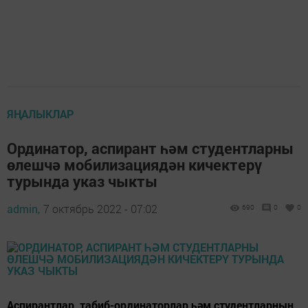
ЯҢАЛЫКЛАР
Ординатор, аспирант һәм студентларны
өлешчә мобилизациядән кичектерү
турында указ чыкты
admin,
7 октябрь 2022 - 07:02
690
0
0
Аспирантлар, табиб-ординаторлар һәм студентларның