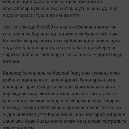
мобилизацияләүгә бәйле социаль-гуманитар
мәсьәләләр буенча шәһәр штабы утырышында яңа
ярдәм чарасы турында хәбәр итте.
«Бүгенге көндә без 800 гә якын мобилизацияләнгән
гаиләләрнең барысында да диярлек булып кайттык.
Казан Башкарма комитеты мобилизацияләнүчеләргә
ярдәм итү чараларын үз өстенә ала, ярдәм беренче
чиратта балалы гаиләләргә кагылачак», – диде Илсур
Метшин.
Балалар бакчаларына бушлай йөрү һәм туклану өчен,
мобилизацияләнгән гаиләләрдәге балаларның ата-
аналары гариза язарга һәм аны мәктәпкәчә яшьтәге
учреждение җитәкчесенә тапшырырга тиеш. «Әлеге
мәсьәләдә мөмкин кадәр игътибар күрсәтергә кирәк,
без педагогик коллективның ярдәменә исәп тотабыз»,
– дип билгеләп үтте Казан Мэры һәм Мәгариф идарәсе
башлыгы Ирек Ризвановка әлеге мәсьәләне контрольгә
алырга кушты.