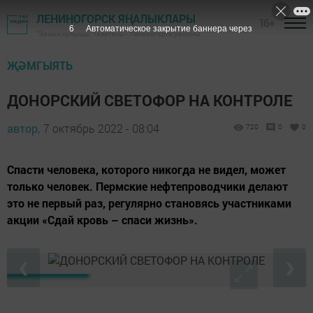
ЛЕНИНОГОРСК ЯҢАЛЫКЛАРЫ
16+
5
Автоматическое закрытие баннера через
"Заман сулышы" газетасы - Лениногорск районы
ҖӘМГЫЯТЬ
ДОНОРСКИЙ СВЕТОФОР НА КОНТРОЛЕ
автор,
7 октябрь 2022 - 08:04
720
0
0
Спасти человека, которого никогда не видел, может
только человек. Пермские нефтепроводчики делают
это не первый раз, регулярно становясь участниками
акции «Сдай кровь – спаси жизнь».
❮
❯