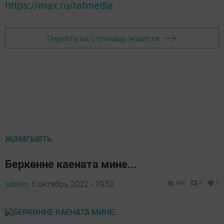
https://max.ru/tatmedia
Перейти на страницу новости
ҖӘМГЫЯТЬ
Беркөнне каената мине...
admin,
6 октябрь 2022 - 19:52
904
0
0