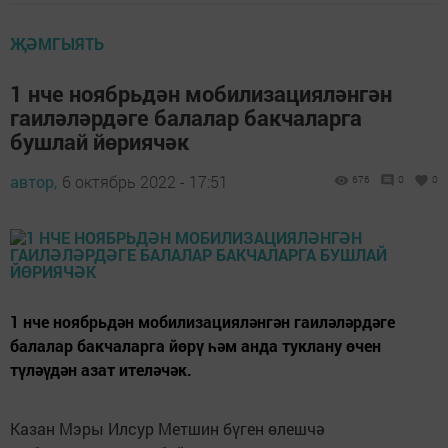
ҖӘМГЫЯТЬ
1 нче ноябрьдән мобилизацияләнгән
гаиләләрдәге балалар бакчаларга
бушлай йөриячәк
автор,
6 октябрь 2022 - 17:51
676
0
0
1 нче ноябрьдән мобилизацияләнгән гаиләләрдәге
балалар бакчаларга йөрү һәм анда туклану өчен
түләүдән азат ителәчәк.
Казан Мэры Илсур Метшин бүген өлешчә