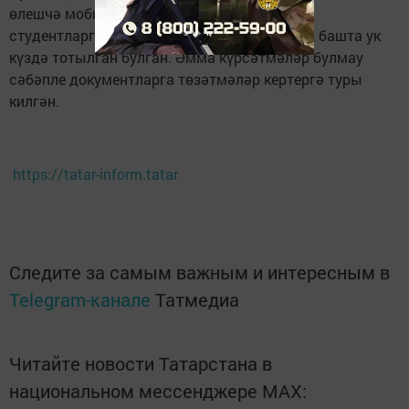
өлешчә мобилизациядән кичектерү, башка
студентларга мондый хокук бирелгән кебек, башта ук
күздә тотылган булган. Әмма күрсәтмәләр булмау
сәбәпле документларга төзәтмәләр кертергә туры
килгән.
https://tatar-inform.tatar
Следите за самым важным и интересным в
Telegram-канале
Татмедиа
Читайте новости Татарстана в
национальном мессенджере MАХ: