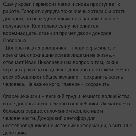
Сдачу крови переносит легко и снова приступает к
работе. Говорит, супруга тоже очень хотела бы стать
донором, но по медицинским показаниям пока не
получается. Как только сыну исполнится
восемнадцать, станция примет двоих доноров
Павловых.
- Доноры-нефтепроводчики – люди серьезные, с
крепкими, сложившимися взглядами на жизнь, -
отвечает Иван Николаевич на вопрос о том, какие
черты характера выделяют доноров со стажем. – Нас
всех объединяет общее желание – сохранить жизнь
человека. Не важно кого, главное – сохранить.
Спасение жизни – великий труд и немного волшебства,
и все доноры здесь немного волшебники. Их магия – в
большом сердце, сплоченном коллективе и
человечности. Донорский светофор для
нефтепроводчиков не источник информации, а сигнал к
действию.