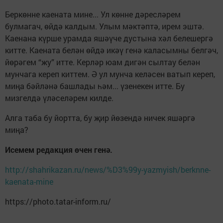
Беркөнне каената мине... Ул көнне дәресләрем
булмагач, өйдә калдым. Улым мәктәптә, ирем эштә.
Каенана күрше урамда яшәүче дустына хәл белешергә
китте. Каената белән өйдә икәү генә каласымны белгәч,
йөрәгем “жу” итте. Керләр юам дигән сылтау белән
мунчага кереп киттем. Ә ул мунча келәсен ватып кереп,
миңа бәйләнә башлады һәм... үзенекен итте. Бу
мизгелдә үләселәрем килде.
Алга таба бу йортта, бу җир йөзендә ничек яшәргә
миңа?
Исемем редакция өчен генә.
http://shahrikazan.ru/news/%D3%99y-yazmyish/berknne-
kaenata-mine
https://photo.tatar-inform.ru/