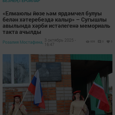
БЕЗНЕҢ ГЕРОЙЛАР
«Елмаюлы йөзе һәм ярдәмчел булуы
белән хәтеребездә калыр» – Сугышлы
авылында хәрби истәлегенә мемориаль
такта ачылды
3 октябрь 2025 -
Розалия Мостафина,
939
0
0
16:47