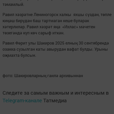
тәмамлый.
Равил хәзрәтне Лениногорск халкы яхшы сүздән, төпле
киңәш бирүдән баш тартмаган кеше буларак
хәтерлиләр. Равил хәзрәт яңа «Ихлас» мәчетен
төзегәндә күп көч сарыф иткән.
Равил Фәрит улы Шакиров 2025 елның 30 сентябрендә
озакка сузылган каты авырудан вафат булды. Урыны
оҗмахта булсын.
фото: Шакировларның гаилә архивыннан
Следите за самым важным и интересным в
Telegram-канале
Татмедиа