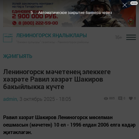
3
Автоматическое закрытие баннера через
ЛЕНИНОГОРСК ЯҢАЛЫКЛАРЫ
16+
"Заман сулышы" газетасы - Лениногорск районы
ҖӘМГЫЯТЬ
Лениногорск мәчетенең элеккеге
хәзрәте Равил хәзрәт Шакиров
бакыйлыкка күчте
admin,
3 октябрь 2025 - 18:05
885
0
0
Равил хәзрәт Шакиров Лениногорск мөселман
оешмасын (мәчетен) 10 ел - 1996 елдан 2006 елга кадәр
җитәкләгән.