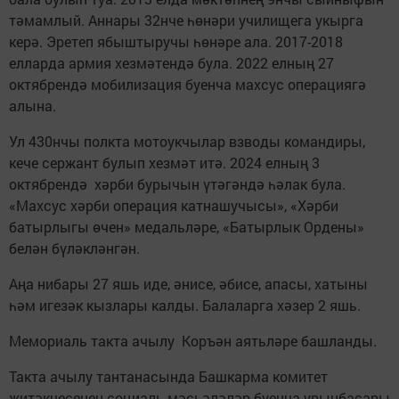
тәмамлый. Аннары 32нче һөнәри училищега укырга
керә. Эретеп ябыштыручы һөнәре ала. 2017-2018
елларда армия хезмәтендә була. 2022 елның 27
октябрендә мобилизация буенча махсус операциягә
алына.
Ул 430нчы полкта мотоукчылар взводы командиры,
кече сержант булып хезмәт итә. 2024 елның 3
октябрендә хәрби бурычын үтәгәндә һәлак була.
«Махсус хәрби операция катнашучысы», «Хәрби
батырлыгы өчен» медальләре, «Батырлык Ордены»
белән бүләкләнгән.
Аңа нибары 27 яшь иде, әнисе, әбисе, апасы, хатыны
һәм игезәк кызлары калды. Балаларга хәзер 2 яшь.
Мемориаль такта ачылу Коръән аятьләре башланды.
Такта ачылу тантанасында Башкарма комитет
җитәкчесенең социаль мәсьәләләр буенча урынбасары