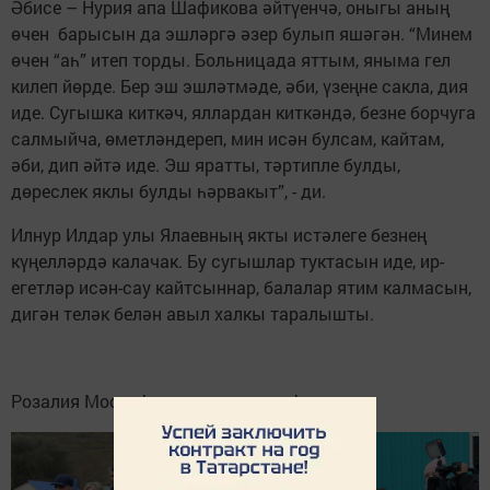
Әбисе – Нурия апа Шафикова әйтүенчә, оныгы аның
өчен барысын да эшләргә әзер булып яшәгән. “Минем
өчен “аһ” итеп торды. Больницада яттым, яныма гел
килеп йөрде. Бер эш эшләтмәде, әби, үзеңне сакла, дия
иде. Сугышка киткәч, яллардан киткәндә, безне борчуга
салмыйча, өметләндереп, мин исән булсам, кайтам,
әби, дип әйтә иде. Эш яратты, тәртипле булды,
дөреслек яклы булды һәрвакыт”, - ди.
Илнур Илдар улы Ялаевның якты истәлеге безнең
күңелләрдә калачак. Бу сугышлар туктасын иде, ир-
егетләр исән-сау кайтсыннар, балалар ятим калмасын,
дигән теләк белән авыл халкы таралышты.
Розалия Мостафина тексты һәм фотолары