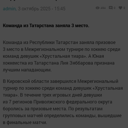
admin,
3 октябрь 2025 - 15:45
494
0
0
Команда из Татарстана заняла 3 место.
Команда из Республики Татарстан заняла призовое
3 место в Межрегиональном турнире по хоккею среди
команд девушек «Хрустальная тиара». А Юная
хоккеистка из Татарстана Лия Зяббарова признана
лучшим нападающим.
В Кировской области завершился Межрегиональный
турнир по хоккею среди команд девушек «Хрустальная
тиара». В течение трех игровых дней девушки
из 7 регионов Приволжского федерального округа
боролись за призовые места. По результатам
групповых матчей определились команды, вышедшие
в финальные матчи.