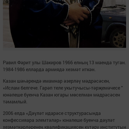
Равил Фәрит улы Шакиров 1966 елның 13 маенда туган.
1984-1986 елларда армиядә хезмәт иткән.
Казан шәһәрендә имамнар әзерләү мәдрәсәсен,
«Ислам белгече. Гарәп теле укытучысы-тәрҗемәчесе "
юнәлеше буенча Казан югары мөселман мәдрәсәсен
тәмамлый.
2006 елда «Дәүләт идарәсе структурасында
конфессияара элемтәләр» юнәлеше буенча дәүләт
хезмәткәрләренең квалификациясен күтәрү институтын