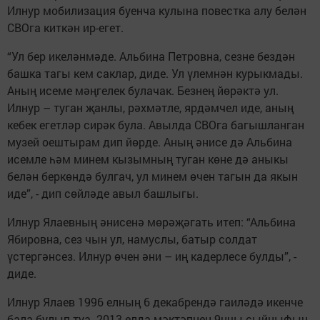
Илнур мобилизация буенча кулына повестка алу белән
СВОга киткән ир-егет.
“Ул бер икеләнмәде. Альбина Петровна, сезне бездән
башка тагы кем саклар, диде. Ул үлемнән курыкмады.
Аның исеме мәңгелек булачак. Безнең йөрәктә ул.
Илнур – туган җанлы, рәхмәтле, ярдәмчел иде, аның
кебек егетләр сирәк була. Авылда СВОга багышланган
музей оештырам дип йөрде. Аның әнисе дә Альбина
исемле һәм минем кызымның туган көне дә аныкы
белән беркөндә булгач, ул минем өчен тагын да якын
иде”, - дип сөйләде авыл башлыгы.
Илнур Ялаевның әнисенә мөрәҗәгать итеп: “Альбина
Ябировна, сез чын ул, намуслы, батыр солдат
үстергәнсез. Илнур өчен әни – иң кадерлесе булды”, -
диде.
Илнур Ялаев 1996 елның 6 декабрендә гаиләдә икенче
бала булып туа. 2013 елда мәктәпнең 9нчы сыйныфын