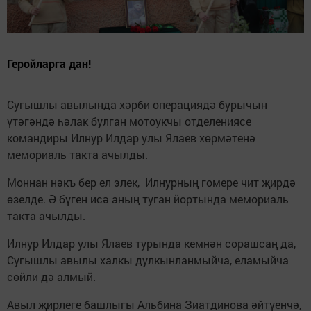
Геройларга дан!
Сугышлы авылында хәрби операциядә бурычын
үтәгәндә һәлак булган мотоукчы отделениясе
командиры Илнур Илдар улы Ялаев хөрмәтенә
мемориаль такта ачылды.
Моннан нәкъ бер ел элек, Илнурның гомере чит җирдә
өзелде. Ә бүген исә аның туган йортында мемориаль
такта ачылды.
Илнур Илдар улы Ялаев турында кемнән сорашсаң да,
Сугышлы авылы халкы дулкынланмыйча, еламыйча
сөйли дә алмый.
Авыл җирлеге башлыгы Альбина Зиатдинова әйтүенчә,