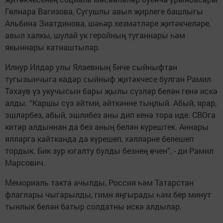
Гөлнара Вагизова, Сугушлы авыл җирлеге башлыгы
Альбина Зиатдинова, шәһәр хезмәтләре җитәкчеләре,
авыл халкы, шулай ук геройның туганнары һәм
якыннары катнаштылар.
Илнур Илдар улы Ялаевның 5нче сыйныфтан
тугызынчыга кадәр сыйныф җитәкчесе булган Рамил
Тәхаув үз укучысын бары җылы сүзләр белән генә искә
алды. “Каршы сүз әйтми, әйткәнне тыңлый. Абый, ярар,
эшләрбез, абый, эшлибез аны дип кенә тора иде. СВОга
китәр алдыннан да без аның белән күрештек. Аннары
ялларга кайтканда да күрешеп, хәлләрне белешеп
тордык. Бик зур югалту булды безнең өчен”, - ди Рамил
Марсович.
Мемориаль такта ачылды, Россия һәм Татарстан
флаглары чыгарылды, гимн яңгырады һәм бер минут
тынлык белән батыр солдатны искә алдылар.