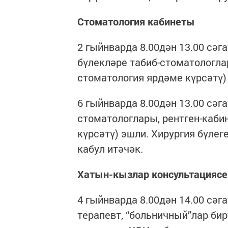
Стоматология кабинеты
2 гыйнварда 8.00дән 13.00 сәга
бүлекләре табиб-стоматологла
стоматология ярдәме күрсәтү)
6 гыйнварда 8.00дән 13.00 сәг
стоматологлары, рентген-каби
күрсәтү) эшли. Хирургия бүлег
кабул итәчәк.
Хатын-кызлар консультациясе
4 гыйнварда 8.00дән 14.00 сәг
терапевт, “больничный”лар бир