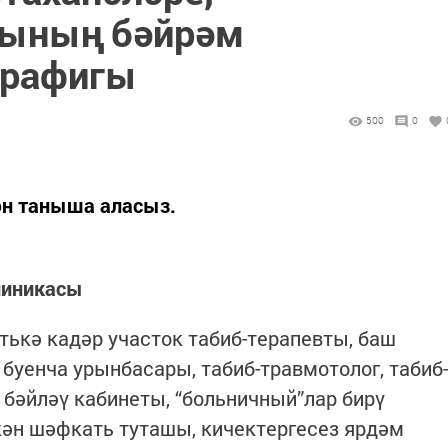
рының бәйрәм
графигы
500
0
ән таныша аласыз.
линикасы
атькә кадәр участок табиб-терапевты, баш
буенча урынбасары, табиб-травмотолог, табиб-
 бәйләү кабинеты, “больничный”лар бирү
кән шәфкать туташы, кичектергесез ярдәм