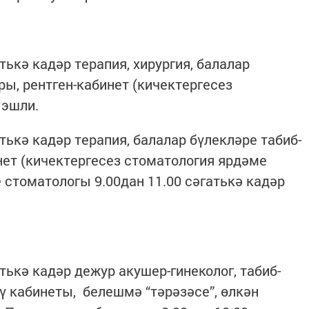
тькә кадәр терапия, хирургия, балалар
ры, рентген-кабинет (кичектергесез
 эшли.
атькә кадәр терапия, балалар бүлекләре табиб-
нет (кичектергесез стоматология ярдәме
е стоматологы 9.00дан 11.00 сәгатькә кадәр
атькә кадәр дежур акушер-гинеколог, табиб-
ү кабинеты, белешмә “тәрәзәсе”, өлкән