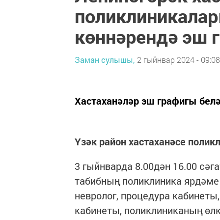
поликлиникала
көннәрендә эш 
Заман сулышы,
2 гыйнвар 2024 - 09:08
Хастаханәләр эш графигы бел
Үзәк район хастаханәсе полик
3 гыйнварда 8.00дән 16.00 сәг
табибның поликлиника ярдәме 
невролог, процедура кабинеты,
кабинеты, поликлиниканың өл