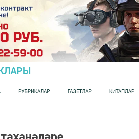
ЫКЛАРЫ
А
РУБРИКАЛАР
ГАЗЕТЛАР
КИТАПЛАР
таханәләре,