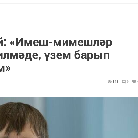
әй: «Имеш-мимешләр
илмәде, үзем барып
м»
813
0