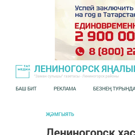
ЛЕНИНОГОРСК ЯҢАЛ
"Заман сулышы" газетасы - Лениногорск районы
БАШ БИТ
РЕКЛАМА
БЕЗНЕҢ ТУРЫНД
ҖӘМГЫЯТЬ
Лениногорск хас