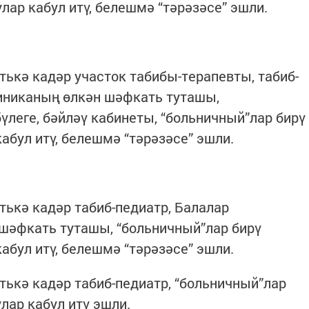
улар кабул итү, белешмә “тәрәзәсе” эшли.
атькә кадәр участок табибы-терапевты, табиб-
клиниканың өлкән шәфкать туташы,
үлеге, бәйләү кабинеты, “больничный”лар бирү
абул итү, белешмә “тәрәзәсе” эшли.
атькә кадәр табиб-педиатр, Балалар
шәфкать туташы, “больничный”лар бирү
абул итү, белешмә “тәрәзәсе” эшли.
атькә кадәр табиб-педиатр, “больничный”лар
лар кабул итү эшли.