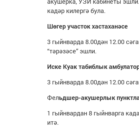
акушерка, УЗИ кабинеты эшли.
кадәр килергә була.
Шөгер участок хастаханәсе
3 гыйнварда 8.00дән 12.00 сәг
“тәрәзәсе” эшли.
Иске Куак табиблык амбулато
3 гыйнварда 8.00дән 12.00 сәг
Фел
ьдшер-акушерлык пунктл
1 гыйнвардан 8 гыйнварга ка
итә.