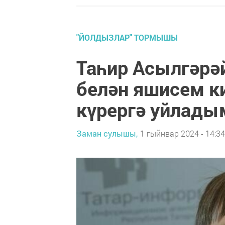
"ЙОЛДЫЗЛАР" ТОРМЫШЫ
Таһир Асылгәр
белән яшисем к
күрергә уйлады
Заман сулышы,
1 гыйнвар 2024 - 14:34