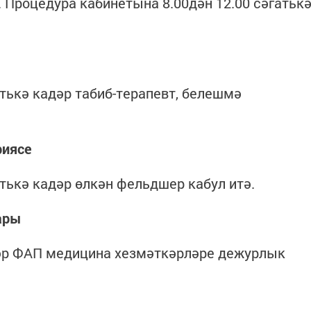
 Процедура кабинетына 8.00дән 12.00 сәгатьк
атькә кадәр табиб-терапевт, белешмә
риясе
атькә кадәр өлкән фельдшер кабул итә.
ары
дәр ФАП медицина хезмәткәрләре дежурлык