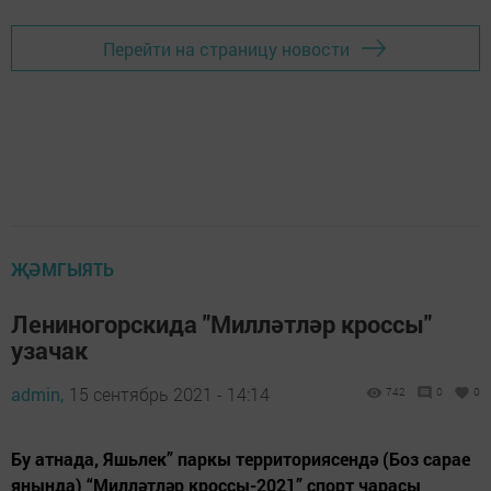
Перейти на страницу новости
ҖӘМГЫЯТЬ
Лениногорскида "Милләтләр кроссы"
узачак
admin,
15 сентябрь 2021 - 14:14
742
0
0
Бу атнада, Яшьлек” паркы территориясендә (Боз сарае
янында) “Милләтләр кроссы-2021” спорт чарасы