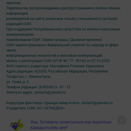
законом.
Перепечатка, воспроизведение и распространение в любом объеме
информации,
размещенной на сайте, возможна только с письменного согласия
редакций СМИ.
При поддержке Республиканского агентства по печати и массовым
коммуникациям.
Наименование СМИ: Заман сулышы ( Дыхание времени)
СМИ зарегистрировано Федеральной службой по надзору в сфере
связи,
информационных технологий и массовых коммуникаций
запись о регистрации СМИ ЭЛ № ФС 77 - 90165 от 07.10.2025
ФИО главного редактора: Мустафина Розалия Харисовна
Адрес редакции: 423250, Российская Федерация, Республика
Татарстан, г. Лениногорск,
ул. Тукая, д. 3
Телефон редакции: (8-85595) 5 - 07 - 72
Электрон адрес: zaman5@yandex.ru
Коррупция фактлары турында хәбәр итегез: zaman5@yandex.ru
Учредитель СМИ: АО «ТАТМЕДИА»
Антикоррупционная политика
Яшь Татмедиа проектының яңа видеосын
АО «ТАТМЕДИА» использует «cookie»
для персонализации сервисов и
карадыгызмы әле?
удобства пользователей сайтом.