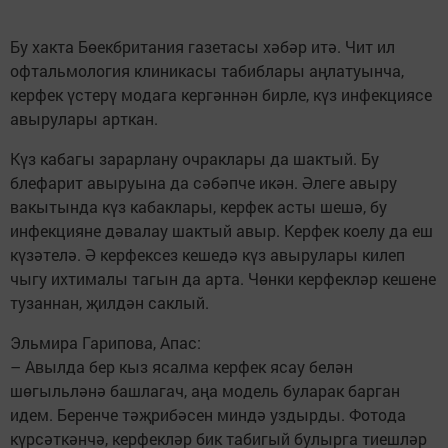
Бу хакта Бөекбритания газетасы хәбәр итә. Чит ил
офтальмология клиникасы табиблары аңлатуынча,
керфек үстерү модага кергәннән бирле, күз инфекциясе
авырулары арткан.
Күз кабагы зарарлану очраклары да шактый. Бу
блефарит авыруына да сәбәпче икән. Әлеге авыру
вакытында күз кабаклары, керфек асты шешә, бу
инфекцияне дәвалау шактый авыр. Керфек коелу да еш
күзәтелә. Ә керфексез кешедә күз авырулары килеп
чыгу ихтималы тагын да арта. Чөнки керфекләр кешене
тузаннан, җилдән саклый.
Эльмира Гарипова, Апас:
– Авылда бер кыз ясалма керфек ясау белән
шөгыльләнә башлагач, аңа модель буларак барган
идем. Беренче тәҗрибәсен миндә уздырды. Фотода
күрсәткәнчә, керфекләр бик табигый булырга тиешләр