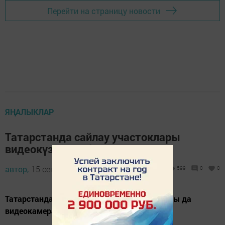
Перейти на страницу новости
ЯҢАЛЫКЛАР
Татарстанда сайлау участоклары
видеокүзәтүдә булачак
автор,
15 сентябрь 2021 - 15:42
599
0
0
Татарстанда барлык 2,8 мең сайлау участогы да
видеокамералар белән тәэмин ителгән.