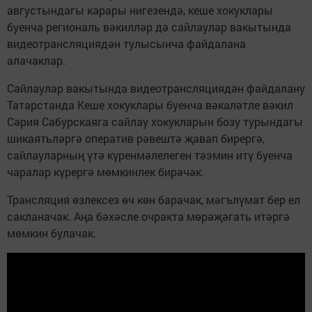
августындагы карары нигезендә, кеше хокуклары
буенча региональ вәкилләр дә сайлаулар вакытында
видеотрансляциядән тулысынча файдалана
алачаклар.
Сайлаулар вакытында видеотрансляциядән файдалану
Татарстанда Кеше хокуклары буенча вәкаләтле вәкил
Сәрия Сабурскаяга сайлау хокукларын бозу турындагы
шикаятьләргә оператив рәвештә җавап бирергә,
сайлауларның үтә күренмәлелеген тәэмин итү буенча
чаралар күрергә мөмкинлек бирәчәк.
Трансляция өзлексез өч көн барачак, мәгълүмат бер ел
сакланачак. Аңа бәхәсле очракта мөрәҗәгать итәргә
мөмкин булачак.