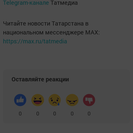
Telegram-канале
Татмедиа
Читайте новости Татарстана в
национальном мессенджере MАХ:
https://max.ru/tatmedia
Оставляйте реакции
0
0
0
0
0