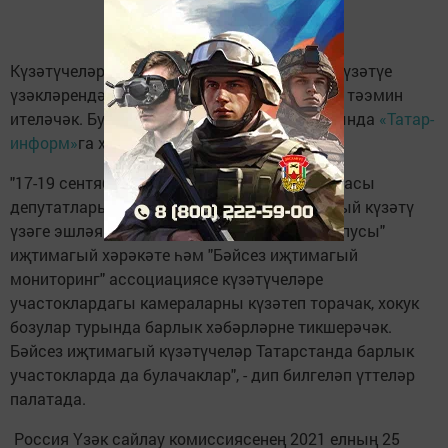
Күзәтүчеләр һәм журналистлар җәмәгать күзәтүе
үзәкләрендә видеокүзәтү белән тулысынча тәэмин
ителәчәк. Бу хакта ТР Иҗтимагый палатасында
«Татар-
информ»
га хәбәр иттеләр.
"17-19 сентябрьдә Татарстанда Дәүләт Думасы
депутатларын сайлау көннәрендә иҗтимагый күзәтү
үзәге эшләячәк. "Чиста сайлаулар өчен корпусы"
иҗтимагый хәрәкәте һәм "Бәйсез иҗтимагый
мониторинг" ассоциациясе күзәтүчеләре
участоклардагы камераларны күзәтеп торачак, хокук
бозулар турында барлык хәбәрләрне тикшерәчәк.
Бәйсез иҗтимагый күзәтүчеләр Татарстанда барлык
участокларда да булачаклар", - дип билгеләп үттеләр
палатада.
Россия Үзәк сайлау комиссиясенең 2021 елның 25