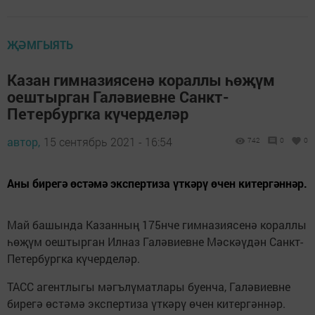
ҖӘМГЫЯТЬ
Казан гимназиясенә кораллы һөҗүм
оештырган Галәвиевне Санкт-
Петербургка күчерделәр
автор,
15 сентябрь 2021 - 16:54
742
0
0
Аны бирегә өстәмә экспертиза үткәрү өчен китергәннәр.
Май башында Казанның 175нче гимназиясенә кораллы
һөҗүм оештырган Илназ Галәвиевне Мәскәүдән Санкт-
Петербургка күчерделәр.
ТАСС агентлыгы мәгълүматлары буенча, Галәвиевне
бирегә өстәмә экспертиза үткәрү өчен китергәннәр.