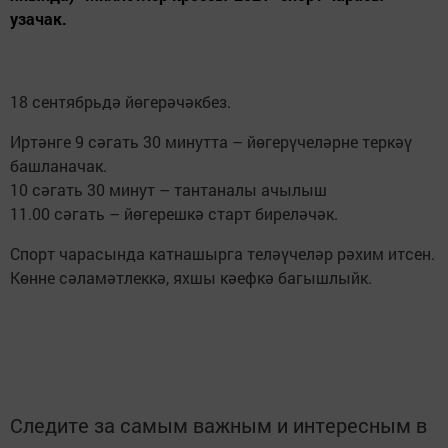
узачак.
18 сентябрьдә йөгерәчәкбез.
Иртәнге 9 сәгать 30 минутта – йөгерүчеләрне теркәү
башланачак.
10 сәгать 30 минут – тантаналы ачылыш
11.00 сәгать – йөгерешкә старт биреләчәк.
Спорт чарасында катнашырга теләүчеләр рәхим итсен.
Көнне сәламәтлеккә, яхшы кәефкә багышлыйк.
Следите за самым важным и интересным в