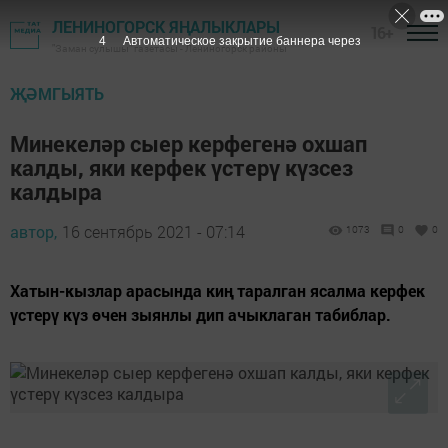
ЛЕНИНОГОРСК ЯҢАЛЫКЛАРЫ
16+
3
Автоматическое закрытие баннера через
"Заман сулышы" газетасы - Лениногорск районы
ҖӘМГЫЯТЬ
Минекеләр сыер керфегенә охшап
калды, яки керфек үстерү күзсез
калдыра
автор,
16 сентябрь 2021 - 07:14
1073
0
0
Хатын-кызлар арасында киң таралган ясалма керфек
үстерү күз өчен зыянлы дип ачыклаган табиблар.