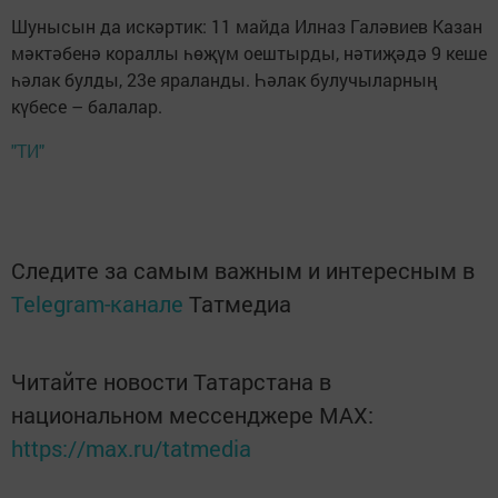
Шунысын да искәртик: 11 майда Илназ Галәвиев Казан
мәктәбенә кораллы һөҗүм оештырды, нәтиҗәдә 9 кеше
һәлак булды, 23е яраланды. Һәлак булучыларның
күбесе – балалар.
"ТИ"
Следите за самым важным и интересным в
Telegram-канале
Татмедиа
Читайте новости Татарстана в
национальном мессенджере MАХ:
https://max.ru/tatmedia