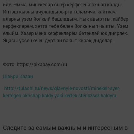
иде. Әмма, минекеләр сыер керфегенә охшап калды.
Иптәш кызны ачуландырырга теләмичә, кайткач,
аларны үзем йолкый башладым. Нык авыртты, кайбер
керфекләрем, хәтта төбе белән йолкынып чыкты. Үзем
елыйм. Хәзер менә керфекләрем бөтенләй юк диярлек.
Яңасы үссен өчен дүрт ай вакыт кирәк, диделәр.
Фото: https://pixabay.com/ru
Шәһри Казан
http://tulachi.ru/news/glavnyie-novosti/minekelr-syer-
kerfegen-okhshap-kaldy-yaki-kerfek-ster-kzsez-kaldyra
Следите за самым важным и интересным в