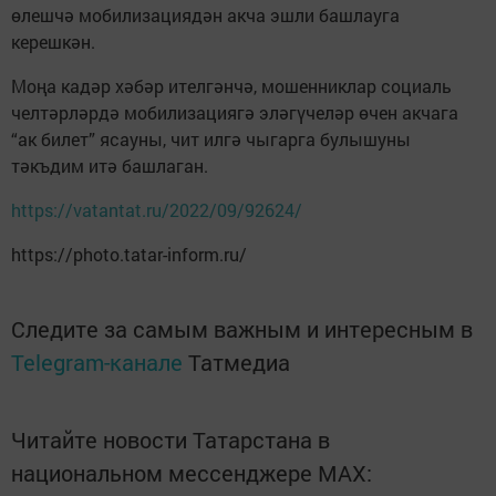
өлешчә мобилизациядән акча эшли башлауга
керешкән.
Моңа кадәр хәбәр ителгәнчә, мошенниклар социаль
челтәрләрдә мобилизациягә эләгүчеләр өчен акчага
“ак билет” ясауны, чит илгә чыгарга булышуны
тәкъдим итә башлаган.
https://vatantat.ru/2022/09/92624/
https://photo.tatar-inform.ru/
Следите за самым важным и интересным в
Telegram-канале
Татмедиа
Читайте новости Татарстана в
национальном мессенджере MАХ: