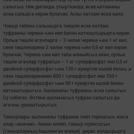
салыгыз. Ник дигәндә, утыртканда, өске катламны
аска салырга кирәк булачак. Аскы катлам өскә кала.
Чокыр төбенә салынырга тиешле өске катлам
туфракны черемә һәм көл белән катнаштырырга кирәк.
Орлык төшле агачларга – 3 чиләк черемә һәм 1 кг көл,
сөяк төшлеләренә 2 чиләк черемә һәм 0,5 кг көл кирәк
булачак. Черемә һәм көл таба алмыйсыз икән, орлык
төшле агачлар туфрагын – 1 кг суперфосфат яки 0,5 кг
двойной суперфосфат һәм 130 г күкертле калий белән, ә
сөяк төшлеләренекен 800 г суперфосфат яки 350 г
двойной суперфосфат һәм 90 г күкертле калий белән
катнаштырыгыз. Ашламалы туфракны аска салыгыз.
Су сибегез. Өстенә ашламасыз туфрак салыгыз да
агачны урнаштырыгыз.
Тамырлары ашламалы туфракка тиеп тормасын, юкса
алар «яначак». Аннан килеп, тамыр муенсасын
(тамырларның башланган өлеше) дөрес калдырырга