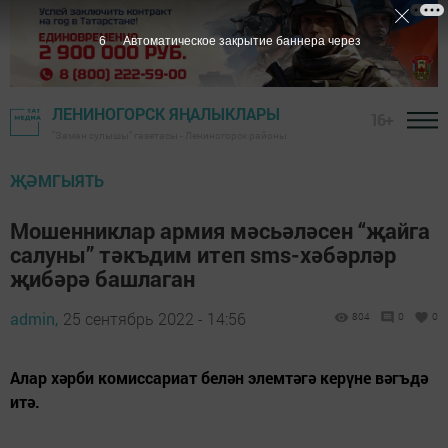
5
Автоматическое закрытие баннера через
ЛЕНИНОГОРСК ЯҢАЛЫКЛАРЫ
16+
"Заман сулышы" газетасы - Лениногорск районы
ҖӘМГЫЯТЬ
Мошенниклар армия мәсьәләсен “җайга
салуны” тәкъдим итеп sms-хәбәрләр
җибәрә башлаган
admin,
25 сентябрь 2022 - 14:56
804
0
0
Алар хәрби комиссариат белән элемтәгә керүне вәгъдә
итә.