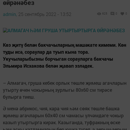
өйрәнәбез
admin,
25 сентябрь 2022 - 13:52
625
0
0
Көз җитү белән бакчачыларның мәшәкате кимеми. Көн
туды исә, сораулар да туып кына тора.
Укучыларыбызны борчыган сорауларга бакчачы
Эльмира Исхакова белән җавап эзләдек.
– Алмагач, груша кебек орлык төшле җимеш агачларын
утырту өчен чокырның зурлыгы 80х60 см тирәсе
булырга тиеш.
Ә менә абрикос, чия, кара чия һәм сөяк төшле башка
җимеш агачларын 60х40 см чамасы үлчәмдәге чокыр
казып утыртырга кирәк. Казыганда, туфракның өске
һәм аскы катламнарын бер күчкә түгел, ә аерым-аерым