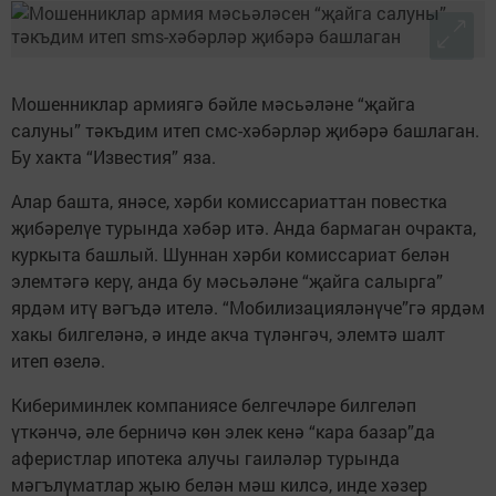
Мошенниклар армиягә бәйле мәсьәләне “җайга
салуны” тәкъдим итеп смс-хәбәрләр җибәрә башлаган.
Бу хакта “Известия” яза.
Алар башта, янәсе, хәрби комиссариаттан повестка
җибәрелүе турында хәбәр итә. Анда бармаган очракта,
куркыта башлый. Шуннан хәрби комиссариат белән
элемтәгә керү, анда бу мәсьәләне “җайга салырга”
ярдәм итү вәгъдә ителә. “Мобилизацияләнүче”гә ярдәм
хакы билгеләнә, ә инде акча түләнгәч, элемтә шалт
итеп өзелә.
Кибериминлек компаниясе белгечләре билгеләп
үткәнчә, әле берничә көн элек кенә “кара базар”да
аферистлар ипотека алучы гаиләләр турында
мәгълүматлар җыю белән мәш килсә, инде хәзер