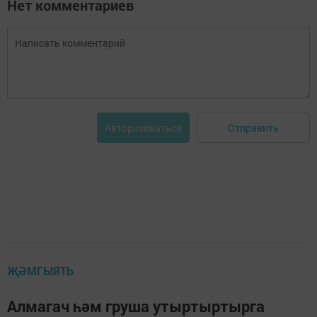
Нет комментариев
Отправить
Авторизоваться
ҖӘМГЫЯТЬ
Алмагач һәм груша утыртыртырга