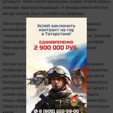
уйладым. Ләкин Айгөл аралашуны дәвам итәргә каршы
килмәде. Аралаша башладык. Ә аннары мөнәсәбәтләр
җитди төсмер алып, мәхәббәткә әверелде.
Айгөл ирен яратмый. Үзе әйтүе буенча араларында
интим бөтенләй юк. Яшьлек белән кияүгә чыккан.
“Нишләп алайса иреннән аерылмый?” диярсез. Балалар
хакына дип яши. Ә хатын-кызга мәхәббәт, наз кирәк.
Мин аңа шул җитеп бетмәгән игътибарны, сөюне
бирәм.
Күптән түгел бер хәл булды. Мөнәсәбәтләрне дәвам
итүнең мәгънәсе юк, Айгөл барыбер минеке булмаячак,
дип уйлап йөргәндә, Айгөл миннән бала көтүен әйтте.
Ике баласы булган кияүдәге хатын сөяркәсеннән бала
көтсен әле! Бу хәбәрдән шок хәлендә калдым. Айгөлгә
озакка сузмыйча аборт ясатырга куштым. Башта
елады, абортка барырга теләмәде, янәсе миннән бала
табарга тели. Моның мөмкин түгеллеген аңлаткач кына
күнде.