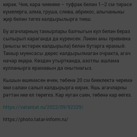
кирәк. Чия, кара чиянеке – туфрак белән 1–2 см тирәсе
күмелергә, алма, груша, слива, абрикос, алычаныкы
җир белән тигез калдырылырга тиеш.
Бу агачларның тамырлары балчыгын кул белән бераз
сыпырып караганда да күренсен. Ләкин аны прививка
(анысы өстәрәк калдырыла) белән бутарга ярамый.
Тамыр муенсасы дөрес калдырылмаган очракта, агач
начар яңара. Көздән утыртканда, азотлы ашлама
кулланырга ярамавын да онытмагыз.
Кышын өшемәсен өчен, төбенә 20 см биеклектә черемә
яки салам салып калдырырга кирәк. Яшь агачларны
рәттән ике ел төрегез. Кар яуган саен, төбенә кар өегез.
https://vatantat.ru/2022/09/92329/
https://photo.tatar-inform.ru/