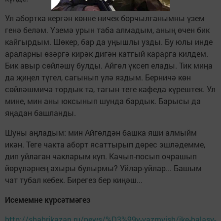
Ул абортка кергән көнне ничек борчылганымны үзем
генә беләм. Үземә урын таба алмадым, аның өчен бик
кайгырдым. Шөкер, бар да уңышлы узды. Бу юлы инде
араларны өзәргә кирәк дигән катгый карарга килдем.
Бик авыр сөйләшү булды. Айгөл үксеп елады. Тик миңа
да җиңел түгел, сагынып үлә яздым. Берничә көн
сөйләшмичә тордык та, тагын теге кафеда күрештек. Ул
мине, мин аны юксынып шунда бардык. Барысы да
яңадан башланды.
Шуны аңладым: мин Айгөлдән башка яши алмыйм
икән. Теге чакта аборт ясаттырып дөрес эшләдемме,
дип уйлаган чакларым күп. Качып-посып очрашып
йөрүләрнең ахыры булырмы? Уйлар-уйлар... Башым
чат тубал кебек. Бирегез бер киңәш...
Исемемне күрсәтмәгез
http://shahrikazan.ru/news/%D3%99y-yazmyish/ike-balasy-