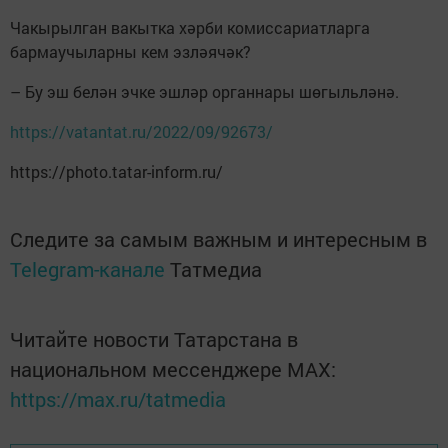
Чакырылган вакытка хәрби комиссариатларга
бармаучыларны кем эзләячәк?
– Бу эш белән эчке эшләр органнары шөгыльләнә.
https://vatantat.ru/2022/09/92673/
https://photo.tatar-inform.ru/
Следите за самым важным и интересным в
Telegram-канале
Татмедиа
Читайте новости Татарстана в
национальном мессенджере MАХ:
https://max.ru/tatmedia