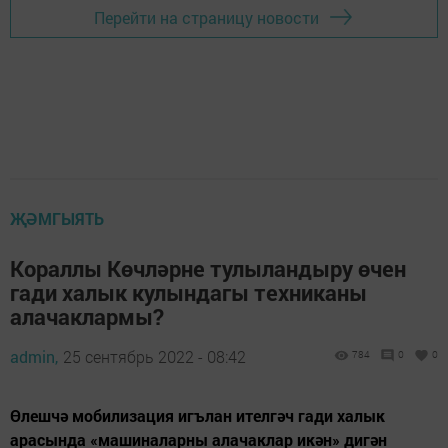
Перейти на страницу новости
ҖӘМГЫЯТЬ
Кораллы Көчләрне тулыландыру өчен
гади халык кулындагы техниканы
алачаклармы?
admin,
25 сентябрь 2022 - 08:42
784
0
0
Өлешчә мобилизация игълан ителгәч гади халык
арасында «машиналарны алачаклар икән» дигән