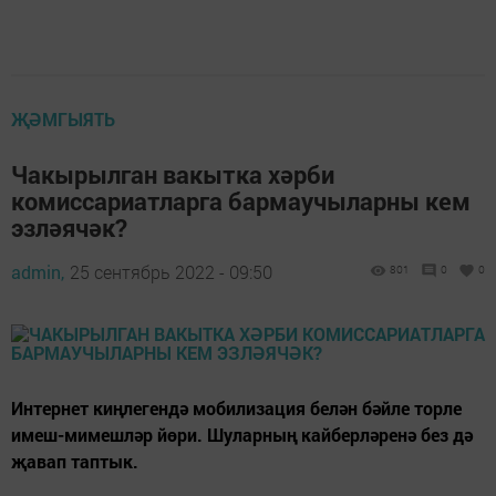
ҖӘМГЫЯТЬ
Чакырылган вакытка хәрби
комиссариатларга бармаучыларны кем
эзләячәк?
admin,
25 сентябрь 2022 - 09:50
801
0
0
Интернет киңлегендә мобилизация белән бәйле торле
имеш-мимешләр йөри. Шуларның кайберләренә без дә
җавап таптык.