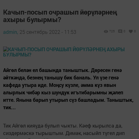
Качып-посып очрашып йөрүләрнең
ахыры булырмы?
admin,
25 сентябрь 2022 - 11:53
725
0
0
Айгөл белән ел башында таныштык. Дөресен генә
әйткәндә, безнең танышу бик баналь. Ул үзе генә
кафеда утыра иде. Моңсу күзле, әмма күз явын
алырлык чибәр кыз шундук игътибарымны җәлеп
итте. Янына барып утырып сүз башладым. Таныштык,
тик...
Тик Айгөл кияүдә булып чыкты. Кәеф кырылса да,
сиздермәскә тырыштым. Димәк, насыйп түгел дип