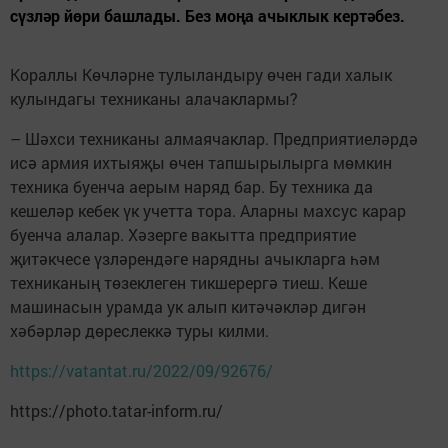
сүзләр йөри башлады. Без моңа ачыклык кертәбез.
Кораллы Көчләрне тулыландыру өчен гади халык
кулындагы техниканы алачаклармы?
– Шәхси техниканы алмаячаклар. Предприятиеләрдә
исә армия ихтыяҗы өчен тапшырылырга мөмкин
техника буенча аерым наряд бар. Бу техника да
кешеләр кебек үк учетта тора. Аларны махсус карар
буенча алалар. Хәзерге вакытта предприятие
җитәкчесе үзләрендәге нарядны ачыкларга һәм
техниканың төзеклеген тикшерергә тиеш. Кеше
машинасын урамда ук алып китәчәкләр дигән
хәбәрләр дөреслеккә туры килми.
https://vatantat.ru/2022/09/92676/
https://photo.tatar-inform.ru/