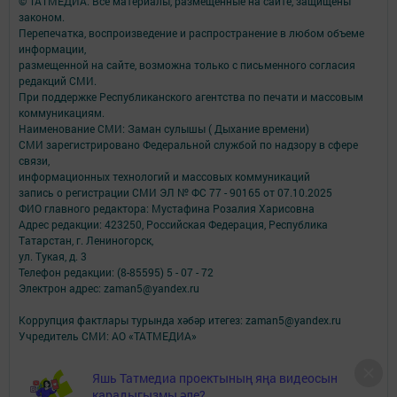
© ТАТМЕДИА. Все материалы, размещенные на сайте, защищены
законом.
Перепечатка, воспроизведение и распространение в любом объеме
информации,
размещенной на сайте, возможна только с письменного согласия
редакций СМИ.
При поддержке Республиканского агентства по печати и массовым
коммуникациям.
Наименование СМИ: Заман сулышы ( Дыхание времени)
СМИ зарегистрировано Федеральной службой по надзору в сфере
связи,
информационных технологий и массовых коммуникаций
запись о регистрации СМИ ЭЛ № ФС 77 - 90165 от 07.10.2025
ФИО главного редактора: Мустафина Розалия Харисовна
Адрес редакции: 423250, Российская Федерация, Республика
Татарстан, г. Лениногорск,
ул. Тукая, д. 3
Телефон редакции: (8-85595) 5 - 07 - 72
Электрон адрес: zaman5@yandex.ru
Коррупция фактлары турында хәбәр итегез: zaman5@yandex.ru
Учредитель СМИ: АО «ТАТМЕДИА»
Антикоррупционная политика
Яшь Татмедиа проектының яңа видеосын
АО «ТАТМЕДИА» использует «cookie»
для персонализации сервисов и
карадыгызмы әле?