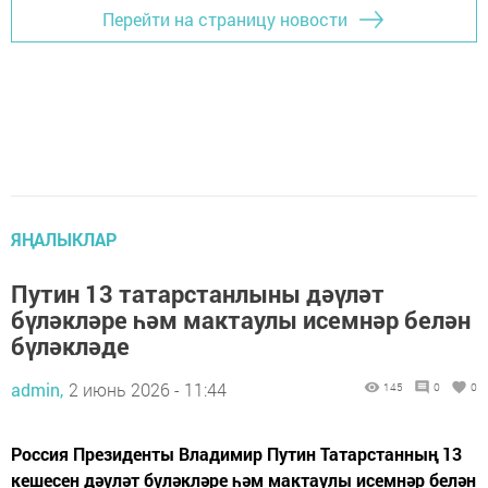
Перейти на страницу новости
ЯҢАЛЫКЛАР
Путин 13 татарстанлыны дәүләт
бүләкләре һәм мактаулы исемнәр белән
бүләкләде
admin,
2 июнь 2026 - 11:44
145
0
0
Россия Президенты Владимир Путин Татарстанның 13
кешесен дәүләт бүләкләре һәм мактаулы исемнәр белән