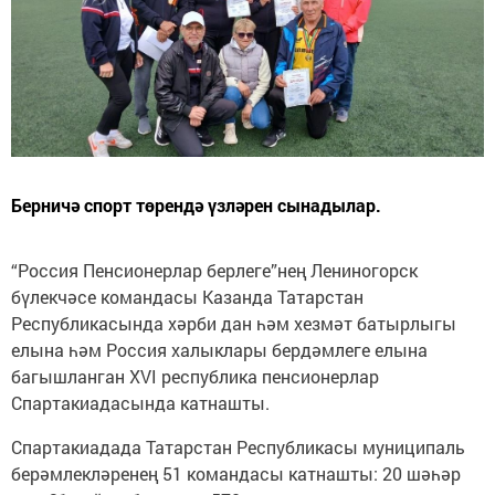
Берничә спорт төрендә үзләрен сынадылар.
“Россия Пенсионерлар берлеге”нең Лениногорск
бүлекчәсе командасы Казанда Татарстан
Республикасында хәрби дан һәм хезмәт батырлыгы
елына һәм Россия халыклары бердәмлеге елына
багышланган XVI республика пенсионерлар
Спартакиадасында катнашты.
Спартакиадада Татарстан Республикасы муниципаль
берәмлекләренең 51 командасы катнашты: 20 шәһәр