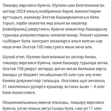
Тикшерү версиясе буенча, Муллин һәм билгеләнмәгән
затлар 2024 елның ноябреннән бирле, вәкаләтләрен
арттырып, эшмәкәр Әхәтов башкармаячагын белә
торып, хәрби хезмәткә яңа алынган кешеләр
(новобранец) рекрутингы буенча хезмәтләр башкарылу
турында документларны имзалаганнар. Хезмәт шуннан
гыйбарәт була: контракт имзаларга алып килгән һәр
кеше өчен Әхәтов 100 мең сумга якын акча ала.
Шулай итеп, Муллин билгеләнмәгән затлар белән,
тикшерү версиясе буенча, эшне башкару турында актка,
Әхәтов 158 рекрут китерде, дигән ялган белешмә кертә.
Аннары ул бюджет хисабыннан 65 млн сум алу өчен
банкка документлар тапшыра. Әхәтовка шул акчаның
21 миллионын урларга кушалар, өстәмә зыян – 4 млн
банк комиссиясе.
Мошенниклыкның икенче эпизоды, тикшерү версиясе
буенча, узган елның августында була, һәм ул 11 млн