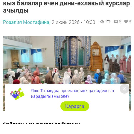
кыз балалар өчен дини-әхлакый курслар
ачылды
Розалия Мостафина,
2 июнь 2026 - 10:00
176
0
0
Яшь Татмедиа проектының яңа видеосын
карадыгызмы әле?
Карарга
Файдалы һәм күңелле ял булачак.