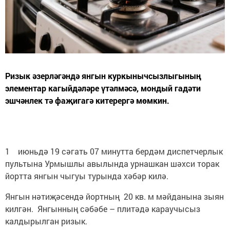
Ризык әзерләгәндә янгын куркынычсызлыгының
элементар кагыйдәләре үтәлмәсә, мондый гадәти
эшчәнлек тә фаҗигагә китерергә мөмкин.
1 июньдә 19 сәгать 07 минутта бердәм диспетчерлык
пультына Урмышлы авылында урнашкан шәхси торак
йортта янгын чыгуы турында хәбәр килә.
Янгын нәтиҗәсендә йортның 20 кв. м мәйданына зыян
килгән. Янгынның сәбәбе – плитәдә караучысыз
калдырылган ризык.