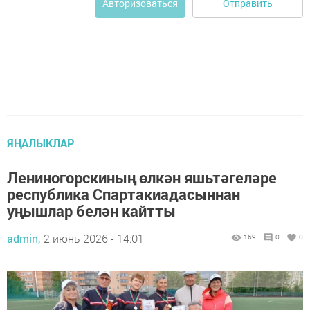
Отправить
Авторизоваться
ЯҢАЛЫКЛАР
Лениногорскиның өлкән яшьтәгеләре
республика Спартакиадасыннан
уңышлар белән кайтты
admin,
2 июнь 2026 - 14:01
169
0
0