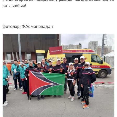
котлыйбыз!
фотолар: Ф.Усмановадан