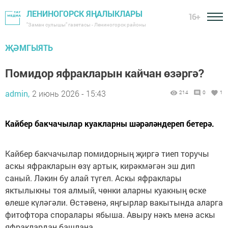
ЛЕНИНОГОРСК ЯҢАЛЫКЛАРЫ
16+
"Заман сулышы" газетасы - Лениногорск районы
ҖӘМГЫЯТЬ
Помидор яфракларын кайчан өзәргә?
admin,
2 июнь 2026 - 15:43
214
0
1
Кайбер бакчачылар куакларны шәрәләндереп бетерә.
Кайбер бакчачылар помидорның җиргә тиеп торучы
аскы яфракларын өзү артык, кирәкмәгән эш дип
саный. Ләкин бу алай түгел. Аскы яфраклары
яктылыкны тоя алмый, чөнки аларны куакның өске
өлеше күләгәли. Өстәвенә, яңгырлар вакытында аларга
фитофтора споралары ябыша. Авыру нәкъ менә аскы
яфраклардан башлана.