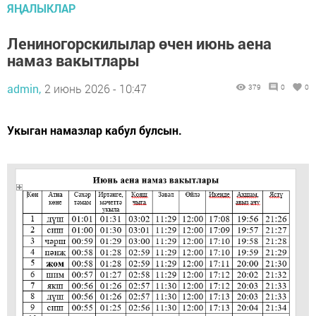
ЯҢАЛЫКЛАР
Лениногорскилылар өчен июнь аена
намаз вакытлары
admin,
2 июнь 2026 - 10:47
379
0
0
Укыган намазлар кабул булсын.