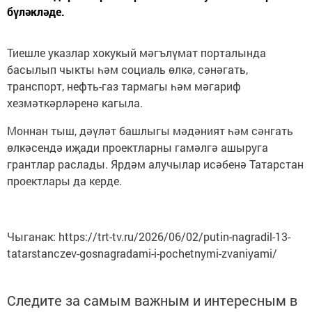
бүләкләде.
Тиешле указлар хокукый мәгълүмат порталында
басылып чыкты һәм социаль өлкә, сәнәгать,
транспорт, нефть-газ тармагы һәм мәгариф
хезмәткәрләренә кагыла.
Моннан тыш, дәүләт башлыгы мәдәният һәм сәнгать
өлкәсендә иҗади проектларны гамәлгә ашыруга
грантлар раслады. Ярдәм алучылар исәбенә Татарстан
проектлары да керде.
Чыганак: https://trt-tv.ru/2026/06/02/putin-nagradil-13-
tatarstanczev-gosnagradami-i-pochetnymi-zvaniyami/
Следите за самым важным и интересным в