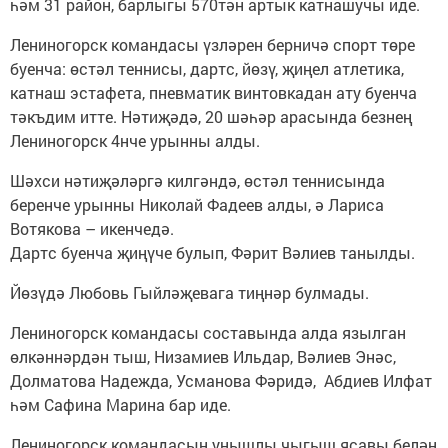
һәм 31 район, барлыгы 570тән артык катнашучы иде.
Лениногорск командасы үзләрен берничә спорт төре
буенча: өстәл теннисы, дартс, йөзү, җиңел атлетика,
катнаш эстафета, пневматик винтовкадан ату буенча
тәкъдим итте. Нәтиҗәдә, 20 шәһәр арасында безнең
Лениногорск 4нче урынны алды.
Шәхси нәтиҗәләргә килгәндә, өстәл теннисында
беренче урынны Николай Фадеев алды, ә Лариса
Вотякова – икенчедә.
Дартс буенча җиңүче булып, Фәрит Вәлиев танылды.
Йөзүдә Любовь Гыйләҗевага тиңнәр булмады.
Лениногорск командасы составында алда язылган
өлкәннәрдән тыш, Низамиев Ильдар, Вәлиев Энәс,
Долматова Надежда, Усманова Фәридә, Абдиев Илфат
һәм Сафина Марина бар иде.
Лениногорск командасын уңышлы чыгыш ясавы белән