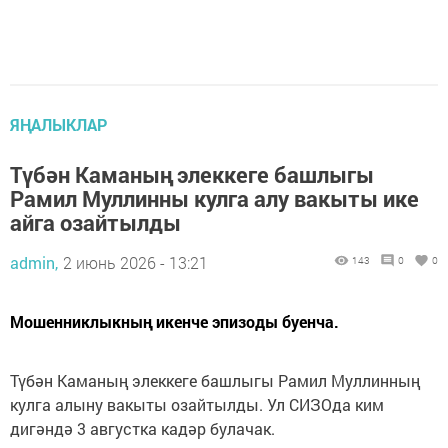
ЯҢАЛЫКЛАР
Түбән Каманың элеккеге башлыгы
Рамил Муллинны кулга алу вакыты ике
айга озайтылды
admin,
2 июнь 2026 - 13:21
143
0
0
Мошенниклыкның икенче эпизоды буенча.
Түбән Каманың элеккеге башлыгы Рамил Муллинның
кулга алыну вакыты озайтылды. Ул СИЗОда ким
дигәндә 3 августка кадәр булачак.