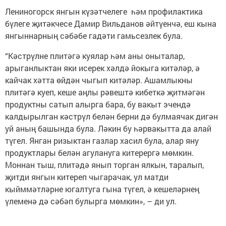
Лениногорск янгын күзәтчелеге һәм профилактика
бүлеге җитәкчесе Дамир Вильданов әйтүенчә, еш кына
янгыннарның сәбәбе гадәти гамьсезлек була.
“Кәстрүлне плитәгә куялар һәм аны оныталар,
арыганлыктан яки исерек хәлдә йокыга китәләр, ә
кайчак хәтта өйдән чыгып китәләр. Ашамлыкны
плитәгә куеп, кеше аңлы рәвештә кибеткә җитмәгән
продуктны сатып алырга бара, бу вакыт эчендә
калдырылган кәстрүл белән берни дә булмаячак дигән
уй аның башында була. Ләкин бу һәрвакытта да алай
түгел. Янган ризыктан газлар хасил була, алар яну
продуктлары белән агулануга китерергә мөмкин.
Моннан тыш, плитәдә янып торган ялкын, таралып,
җитди янгын китереп чыгарачак, ул матди
кыйммәтләрне югалтуга гына түгел, ә кешеләрнең
үлеменә дә сәбәп булырга мөмкин», – ди ул.