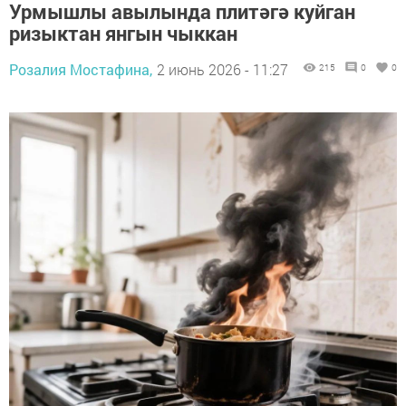
Урмышлы авылында плитәгә куйган
ризыктан янгын чыккан
Розалия Мостафина,
2 июнь 2026 - 11:27
215
0
0