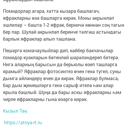
Помидорлар агара, хәтта кызара башлагач,
яфракларны өзә башларга кирәк. Моны акрынлап
эшлиләр – башта 1-2 яфрак, берничә көннән соң тагын
бер пар. Шулай акрынлап беренче тәлгәш астындагы
барлык яфраклар алып ташлана.
Пешәргә комачаулыйлар дип, кайбер бакчачылар
помидор куакларын бөтенләй шәрәләндереп бетерә.
Нигә аларның барысын да берьюлы өзеп ташларга
ярамый? Яфраклар фотосинтез өчен генә түгел, суны
дымга әйләндерү өчен дә кирәк. Яфраклар булмаса,
бар дым җимешләргә генә сарыф ителә һәм алар
ярыла башлый. Шуңа да бары аскы яфракларны һәм
чирле яфракларны гына өзәргә кирәк.
Кызыл Таң
https://atnya-rt.ru