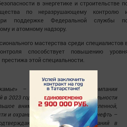
безопасности в энергетике и строительстве п
общества по неразрушающему контролю 
 при поддержке Федеральной службы п
кому и атомному надзору.
сионального мастерства среди специалистов 
онтроля способствует повышению уровн
 престижа этой специальности.
камье» – дочернее общество компании
 в 2023 году 30-летие. В своей деятельности
ольшое внимание вопросам промышленной,
ти и охраны труда. Работники «Транснефть –
подтверждают высокий уровень знаний в