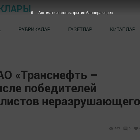
ЫКЛАРЫ
5
Автоматическое закрытие баннера через
А
РУБРИКАЛАР
ГАЗЕТЛАР
КИТАПЛАР
АО «Транснефть –
исле победителей
алистов неразрушающег
443
0