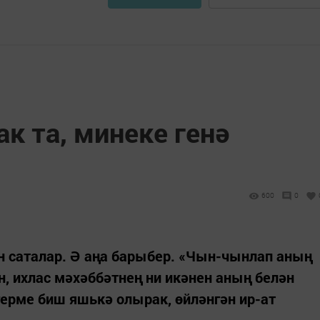
к та, минеке генә
600
0
ен саталар. Ә аңа барыбер. «Чын-чынлап аның
н, ихлас мәхәббәтнең ни икәнен аның белән
герме биш яшькә олырак, өйләнгән ир-ат