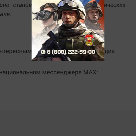
ярно становясь победителями тематических
вня.
интересным в
Telegram-канале
Татмедиа
в национальном мессенджере MАХ: