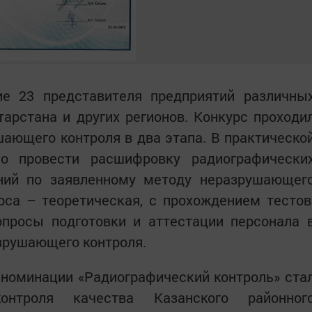
ие 23 представителя предприятий различны
арстана и других регионов. Конкурс проходи
ающего контроля в два этапа. В практическо
ло провести расшифровку радиографически
ний по заявленному методу неразрушающег
рса – теоретическая, с прохождением тестов
опросы подготовки и аттестации персонала 
зрушающего контроля.
 номинации «Радиографический контроль» ста
онтроля качества Казанского районног