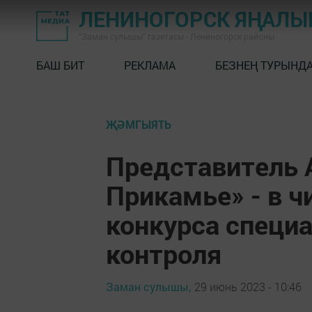
ЛЕНИНОГОРСК ЯҢАЛ
"Заман сулышы" газетасы - Лениногорск районы
БАШ БИТ
РЕКЛАМА
БЕЗНЕҢ ТУРЫНД
ҖӘМГЫЯТЬ
Представитель 
Прикамье» - в ч
конкурса специ
контроля
Заман сулышы,
29 июнь 2023 - 10:46