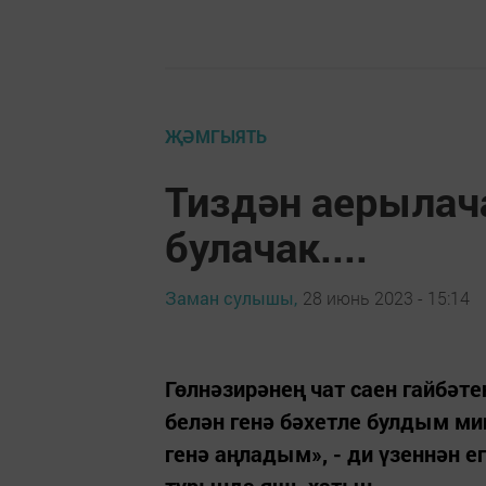
ҖӘМГЫЯТЬ
Тиздән аерылача
булачак....
Заман сулышы,
28 июнь 2023 - 15:14
Гөлнәзирәнең чат саен гайбәт
белән генә бәхетле булдым ми
генә аңладым», - ди үзеннән е