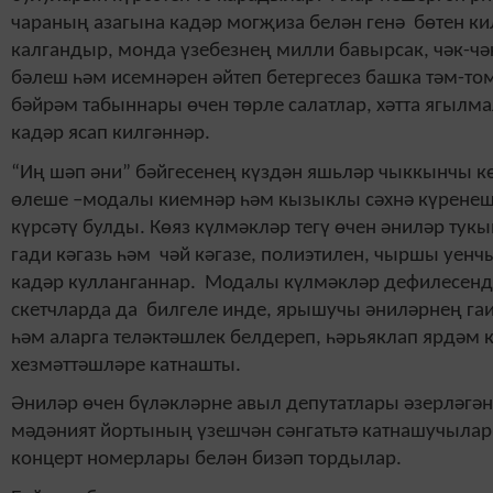
чараның азагына кадәр могҗиза белән генә бөтен к
калгандыр, монда үзебезнең милли бавырсак, чәк-чә
бәлеш һәм исемнәрен әйтеп бетергесез башка тәм-то
бәйрәм табыннары өчен төрле салатлар, хәтта ягылм
кадәр ясап килгәннәр.
“Иң шәп әни” бәйгесенең күздән яшьләр чыккынчы к
өлеше –модалы киемнәр һәм кызыклы сәхнә күренеш
күрсәтү булды. Көяз күлмәкләр тегү өчен әниләр тукы
гади кәгазь һәм чәй кәгазе, полиэтилен, чыршы уен
кадәр кулланганнар. Модалы күлмәкләр дефилесенд
скетчларда да билгеле инде, ярышучы әниләрнең га
һәм аларга теләктәшлек белдереп, һәрьяклап ярдәм 
хезмәттәшләре катнашты.
Әниләр өчен бүләкләрне авыл депутатлары әзерләгән 
мәдәният йортының үзешчән сәнгатьтә катнашучылар
концерт номерлары белән бизәп тордылар.