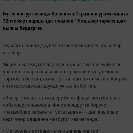
Бүген көн уртасында Казанның Отрадная урамындагы
32нче йорт каршында трамвай 15 яшьләр тирәсендәге
кызны бәрдергән.
Бу хакта шәһәр Дәүләт автоинспекциясеннән хәбәр
иттеләр.
Якынча мәгълүматлар буенча, кыз тиешле булмаган
урында юл аркылы чыккан. Трамвай йөртүче кисәк
тормозга баскан, әмма туктап өлгерә алмаган. Авария
нәтиҗәсендә кыз шунда ук һәлак булган.
«Хәзерге вакытта тикшерү бара, фаҗиганең барлык
сәбәпләре ачыклана. 4нче маршрутта йөрүче
трамвайлар хәрәкәте туктатылган», - дип ачыклык
керттеләр идарәнең матбугат хезмәтендә.
«Метроэлектротранс» муниципаль унитар