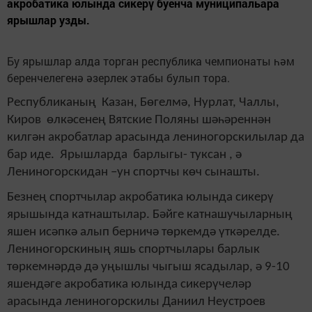
акробатика юлында сикерү буенча муниципальара
ярышлар узды.
Бу ярышлар алда торган республика чемпионаты һәм
беренчелегенә әзерлек этабы булып тора.
Республиканың Казан, Бөгелмә, Нурлат, Чаллы,
Киров өлкәсенең Вятские Поляны шәһәреннән
килгән акробатлар арасында лениногорскилылар да
бар иде. Ярышларда барлыгы- туксан , ә
Лениногорскидан –ун спортчы көч сынашты.
Безнең спортчылар акробатика юлында сикерү
ярышында катнаштылар. Бәйге катнашучыларның
яшен исәпкә алып берничә төркемдә үткәрелде.
Лениногорскиның яшь спортчылары барлык
төркемнәрдә дә уңышлы чыгыш ясадылар, ә 9-10
яшендәге акробатика юлында сикерүчеләр
арасында лениногорскилы Даниил Неустроев