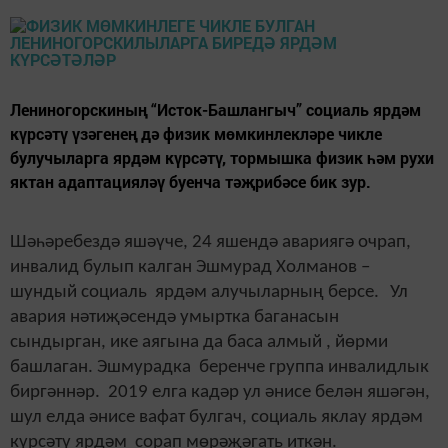
Лениногорскиның “Исток-Башлангыч” социаль ярдәм
күрсәтү үзәгенең дә физик мөмкинлекләре чикле
булучыларга ярдәм күрсәтү, тормышка физик һәм рухи
яктан адаптацияләү буенча тәҗрибәсе бик зур.
Шәһәребездә яшәүче, 24 яшендә авариягә очрап,
инвалид булып калган Эшмурад Холманов –
шундый социаль ярдәм алучыларның берсе.
Ул
авария нәтиҗәсендә умыртка баганасын
сындырган, ике аягына да баса алмый , йөрми
башлаган. Эшмурадка беренче группа инвалидлык
биргәннәр. 2019 елга кадәр ул әнисе белән яшәгән,
шул елда әнисе вафат булгач, социаль яклау ярдәм
күрсәтү ярдәм сорап мөрәҗәгать иткән.