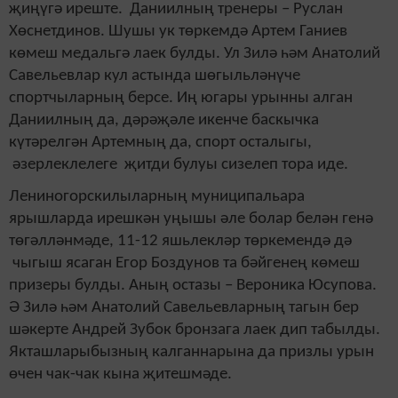
җиңүгә иреште. Даниилның тренеры – Руслан
Хөснетдинов. Шушы ук төркемдә Артем Ганиев
көмеш медальгә лаек булды. Ул Зилә һәм Анатолий
Савельевлар кул астында шөгыльләнүче
спортчыларның берсе. Иң югары урынны алган
Даниилның да, дәрәҗәле икенче баскычка
күтәрелгән Артемның да, спорт осталыгы,
әзерлеклелеге җитди булуы сизелеп тора иде.
Лениногорскилыларның муниципальара
ярышларда ирешкән уңышы әле болар белән генә
төгәлләнмәде, 11-12 яшьлекләр төркемендә дә
чыгыш ясаган Егор Боздунов та бәйгенең көмеш
призеры булды. Аның остазы – Вероника Юсупова.
Ә Зилә һәм Анатолий Савельевларның тагын бер
шәкерте Андрей Зубок бронзага лаек дип табылды.
Якташларыбызның калганнарына да призлы урын
өчен чак-чак кына җитешмәде.