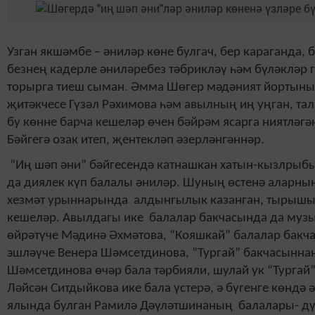
Узган якшәмбе – әниләр көне булгач, бер караганда, 
безнең кадерле әниләребез тәбрикләү һәм бүләкләр г
торырга тиеш сыман. Әмма Шөгер мәдәният йортыны
җитәкчесе Гүзәл Рәхимова һәм авылның иң уңган, та
бу көнне барча кешеләр өчен бәйрәм ясарга ниятләгән
Бәйгегә озак итеп, җентекләп әзерләнгәннәр.
“Иң шәп әни” бәйгесендә катнашкан хатын-кызлры
да диялек күп балалы әниләр. Шуның өстенә аларны
хезмәт урыннарында алдынгылык казанган, тырышы
кешеләр. Авылдагы ике балалар бакчасында да музы
өйрәтүче Мәдинә Әхмәтова, “Кояшкай” балалар бакч
эшләүче Венера Шәмсетдинова, “Тургай” бакчасынна
Шәмсетдинова өчәр бала тәрбияли, шулай ук “Тургай
Ләйсән Ситдыйкова ике бала үстерә, ә бүгенге көндә 
ялында булган Рамилә Дәүләтшинаның балалары- дүр