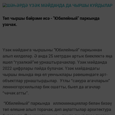
Төп чыршы бәйрәме исә - "Юбилейный" паркында
узачак.
Үзәк мәйданга чыршыны "Юбилейный" паркыннан
алып килделәр. Ә анда 25 метрдан артык биеклектә яңа
яшел “гүзәлкәй”не урнаштырачаклар. Үзәк мәйданда
2022 цифрлары пәйда булачак. Үзәк мәйдандагы
чыршы янында яңа ел уенчыклары рәвешендәге арт-
объектлар урнаштырдылар. Утлы “сакура агачларын”
лениногорскилылар бик ошатты, быел да агачлар
“чәчәк атты”.
“Юбилейный” паркында иллюминацияләр белән бизәү
төп өлешне алып торачак, дип аңлаттылар архитектура