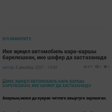
ЮЛ ИМИНЛЕГЕ
Ике җиңел автомобиль кара-каршы
бәрелешкән, ике шофер да хастаханәдә
автор,
6 декабрь 2021 - 14:04
875
0
0
Аларның икесе дә күкрәк читлеге авыртуга зарланган.