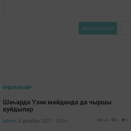
Авторизоваться
ЯҢАЛЫКЛАР
Шәһәрдә Үзәк мәйданда да чыршы
куйдылар
admin,
6 декабрь 2021 - 16:24
945
0
0