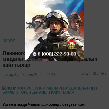
СПОРТ
Лениногорск спортчылары
медальләрнең барлык төрен дә алып
кайттылар
автор,
6 декабрь 2021 - 14:41
821
0
0
Узган атнада Чаллы шәһәрендә батутта һәм