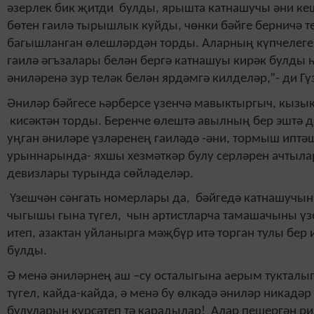
әзерлек бик җитди булды, ярышта катнашучы әни кеш
бөтен гаилә тырышлык куйды, чөнки бәйге берничә т
багышланган өлешләрдән торды. Аларның күпчелеге
гаилә әгъзалары белән бергә катнашуы кирәк булды 
әниләренә зур теләк белән ярдәмгә килделәр,”- ди Гү
Әниләр бәйгесе һәрберсе үзенчә мавыктыргыч, кызы
кисәктән торды. Беренче өлештә авылның бер эштә д
уңган әниләре үзләренең гаиләдә -әни, тормыш иптә
урыннарында- яхшы хезмәткәр булу серләрен ачтыл
девизлары турында сөйләделәр.
Үзешчән сәнгать номерлары да, бәйгедә катнашучын
чыгышы гына түгел, чын артистларча тамашачыны үз
итеп, азактан уйланырга мәҗбүр итә торган тулы бе
булды.
Ә менә әниләрнең аш –су осталыгына аерым тукталы
түгел, кайда-кайда, ә менә бу өлкәдә әниләр никадәр
булуларын күрсәтеп тә карадылар! Алар пешергән р