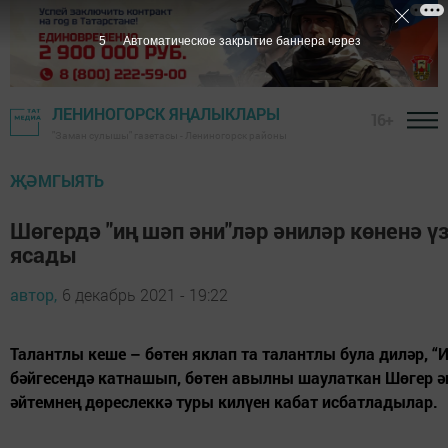
4
Автоматическое закрытие баннера через
ЛЕНИНОГОРСК ЯҢАЛЫКЛАРЫ
16+
"Заман сулышы" газетасы - Лениногорск районы
ҖӘМГЫЯТЬ
Шөгердә "иң шәп әни"ләр әниләр көненә ү
ясады
автор,
6 декабрь 2021 - 19:22
Талантлы кеше – бөтен яклап та талантлы була диләр, “И
бәйгесендә катнашып, бөтен авылны шаулаткан Шөгер ә
әйтемнең дөреслеккә туры килүен кабат исбатладылар.