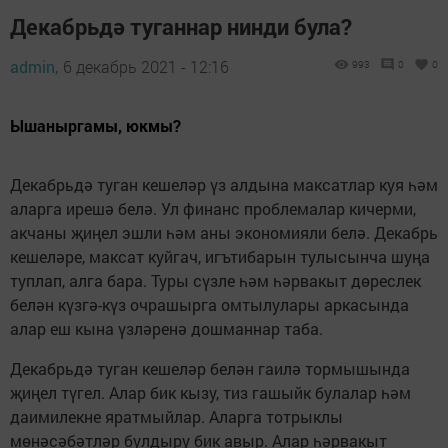
Декабрьдә туганнар нинди була?
admin,
6 декабрь 2021 - 12:16
993
0
0
Ышаныргамы, юкмы?
Декабрьдә туган кешеләр үз алдына максатлар куя һәм
аларга ирешә белә. Ул финанс проблемалар кичерми,
акчаны җиңел эшли һәм аны экономияли белә. Декабрь
кешеләре, максат куйгач, игътибарын тулысынча шуңа
туплап, алга бара. Туры сүзле һәм һәрвакыт дөреслек
белән күзгә-күз очрашырга омтылулары аркасында
алар еш кына үзләренә дошманнар таба.
Декабрьдә туган кешеләр белән гаилә тормышында
җиңел түгел. Алар бик кызу, тиз гашыйк булалар һәм
даимилекне яратмыйлар. Аларга тотрыклы
мөнәсәбәтләр булдыру бик авыр. Алар һәрвакыт