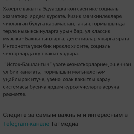
Хәзерге вакытта Эдуардка көн саен ике социаль
хезмәткәр ярдәм күрсәтә.Физик мөмкинлекләре
чикләнгән булуга карамастан, аның тормышында
төрле кызыксынуларга урын бар, ул классик
музыка– Бахны тыңларга, детективлар укырга ярата.
Интернетта үзен бик ирекле хис итә, социаль
челтәрләрдә күп вакыт уздыра.
“Исток-Башлангыч” үзәге хезмәткәрләрнең эшеннән
ул бик канәгать, тормышын мәгънәле һәм
уңайлырак итүче, үзенә озак вакытлы карау
системасы буенча ярдәм күрсәтүчеләргә аеруча
рәхмәтле.
Следите за самым важным и интересным в
Telegram-канале
Татмедиа