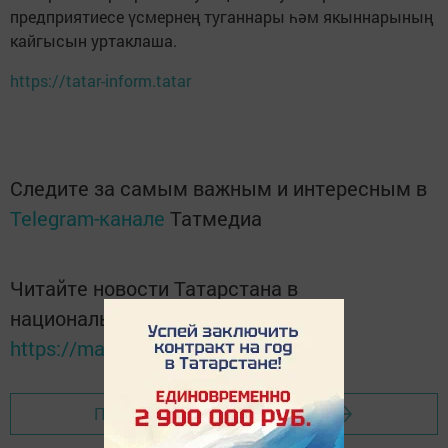
предприятиесе үсмернең туганнары һәм якыннарының
кайгысын уртаклаша.
https://tatar-inform.tatar
Следите за самым важным и интересным в
Telegram-канале
Татмедиа
Читайте новости Татарстана в
национальном мессенджере MАХ:
https://max.ru/tatmedia
Перейти на страницу новости