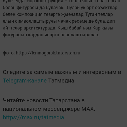
бүлегендә. Яңа конструкция – төнлә янып тора торган
болан фигурасы да булачак. Шулай ук арт-объектлар
белән композиция төзергә җыеналар, Туган телләр
елын символлаштыручы чәчәк рәсеме дә була, дип
әйттеләр архитектурада. Кыш бабай һәм Кар кызы
фигурасын кардан ясарга планлаштыралар.
фото: https://leninogorsk.tatarstan.ru
Следите за самым важным и интересным в
Telegram-канале
Татмедиа
Читайте новости Татарстана в
национальном мессенджере MАХ:
https://max.ru/tatmedia