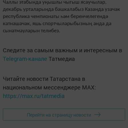
Чаллы этабында уңышлы чыгыш ясаучылар,
декабрь урталарында башкалабыз Казанда узачак
республика чемпионаты һәм беренчелегендә
катнашачак, яшь спортчыларыбызның анда да
сынатмауларын телибез.
Следите за самым важным и интересным в
Telegram-канале
Татмедиа
Читайте новости Татарстана в
национальном мессенджере MАХ:
https://max.ru/tatmedia
Перейти на страницу новости