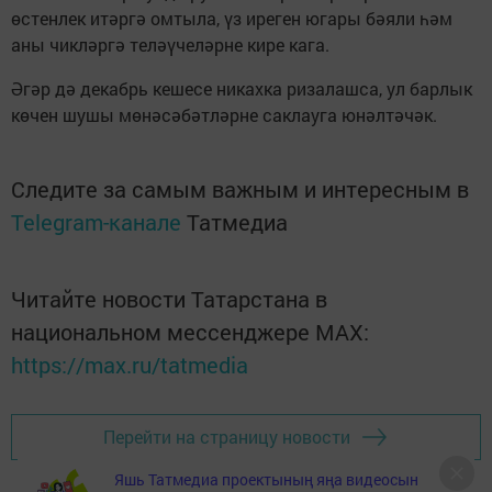
өстенлек итәргә омтыла, үз иреген югары бәяли һәм
аны чикләргә теләүчеләрне кире кага.
Әгәр дә декабрь кешесе никахка ризалашса, ул барлык
көчен шушы мөнәсәбәтләрне саклауга юнәлтәчәк.
Следите за самым важным и интересным в
Telegram-канале
Татмедиа
Читайте новости Татарстана в
национальном мессенджере MАХ:
https://max.ru/tatmedia
Перейти на страницу новости
Яшь Татмедиа проектының яңа видеосын