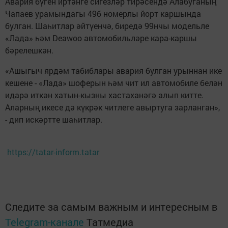
Авария бүген иртәнге сигезләр тирәсендә Алабуганың
Чапаев урамындагы 49б номерлы йорт каршында
булган. Шаһитлар әйтүенчә, биредә 99нчы модельле
«Лада» һәм Deawoo автомобильләре кара-каршы
бәрелешкән.
«Ашыгыч ярдәм табиблары авария булган урыннан ике
кешене - «Лада» шоферын һәм чит ил автомобиле белән
идарә иткән хатын-кызны хастаханәгә алып китте.
Аларның икесе дә күкрәк читлеге авыртуга зарланган»,
- дип искәртте шаһитлар.
https://tatar-inform.tatar
Следите за самым важным и интересным в
Telegram-канале
Татмедиа