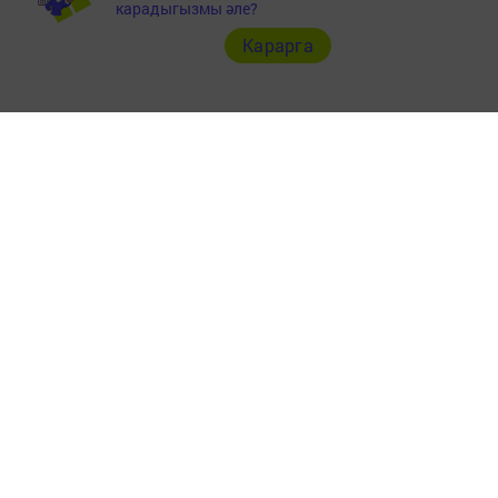
карадыгызмы әле?
Карарга
Главная
Төрле темалар