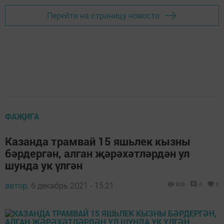
Перейти на страницу новости
ФАҖИГА
Казанда трамвай 15 яшьлек кызны
бәрдергән, алган җәрәхәтләрдән ул
шунда ук үлгән
автор,
6 декабрь 2021 - 15:21
923
0
0