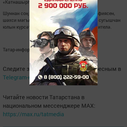
«Катнашырга» төймәсенә басарга кирәк.
Шуннан соң кулланучыга геройның фотографиясен,
шәхси мәгълүматларын, үлем датасын һәм сугышчан
юлын күрсәтеп, анкета тутырырга тәкъдим ителә.
Татар-информ
Следите за самым важным и интересным в
Telegram-канале
Татмедиа
Читайте новости Татарстана в
национальном мессенджере MАХ:
https://max.ru/tatmedia