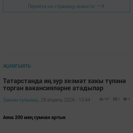
Перейти на страницу новости
ҖӘМГЫЯТЬ
Татарстанда иң зур хезмәт хакы түләнә
торган вакансияләрне атадылар
Заман сулышы,
29 апрель 2026 - 15:44
357
0
0
Аена 200 мең сумнан артык