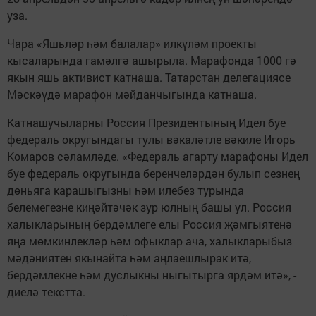
уза.
Чара «Яшьләр һәм балалар» илкүләм проекты
кысаларында гамәлгә ашырыла. Марафонда 1000 гә
якын яшь активист катнаша. Татарстан делегациясе
Мәскәүдә марафон мәйданчыгында катнаша.
Катнашучыларны Россия Президентының Идел буе
федераль округындагы тулы вәкаләтле вәкиле Игорь
Комаров сәламләде. «Федераль агарту марафоны Идел
буе федераль округында беренчеләрдән булып сезнең
дөньяга карашыгызны һәм илебез турында
белемегезне киңәйтәчәк зур юлның башы ул. Россия
халыкларының бердәмлеге елы Россия җәмгыятенә
яңа мөмкинлекләр һәм офыклар ача, халыкларыбыз
мәдәниятен якынайта һәм аңлаешлырак итә,
бердәмлекне һәм дуслыкны ныгытырга ярдәм итә», -
диелә текстта.