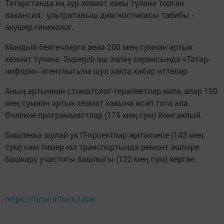
Татарстанда иң зур хезмәт хакы түләнә торган
вакансия: ультратавыш диагностикасы табибы -
акушер-гинеколог.
Мондый белгечләргә аена 200 мең сумнан артык
хезмәт түләнә. Superjob эш эзләү сервисында «Татар-
информ» агентлыгына шул хакта хәбәр иттеләр.
Аның артыннан стоматолог-терапевтлар килә, алар 150
мең сумнан артык хезмәт хакына исәп тота ала.
Өчлекне программистлар (175 мең сум) йомгаклый.
Бишлеккә шулай ук IT-проектлар җитәкчесе (143 мең
сум) һәм тимер юл транспортында ремонт эшләре
башкару участогы башлыгы (122 мең сум) кергән.
https://tatar-inform.tatar