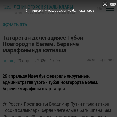
ЛЕНИНОГОРСК ЯҢАЛЫКЛАРЫ
16+
5
Автоматическое закрытие баннера через
"Заман сулышы" газетасы - Лениногорск районы
ҖӘМГЫЯТЬ
Татарстан делегациясе Түбән
Новгородта Белем. Беренче
марафонында катнаша
admin,
29 апрель 2026 - 17:05
187
0
0
29 апрельдә Идел буе федераль округының
административ үзәге - Түбән Новгородта Белем.
Беренче марафоны старт алды.
Ул Россия Президенты Владимир Путин игълан иткән
Россия халыклары бердәмлеге елына багышлана һәм
28 апрельдән 30 апрельгә кадәр илнең ун шәһәрендә