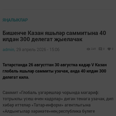
ЯҢАЛЫКЛАР
Бишенче Казан яшьләр саммитына 40
илдән 300 делегат җыелачак
admin,
29 апрель 2026 - 15:06
245
0
0
Татарстанда 26 августтан 30 августка кадәр V Казан
глобаль яшьләр саммиты узачак, анда 40 илдән 300
делегат килә.
Саммит «Глобаль үзгәрешләр чорында мәгариф:
тотрыклы үсеш өчен кадрлар» дигән темага узачак, дип
хәбәр иттеләр «Татар-информ» агентлыгына
«Алдынгылар хәрәкәте»нең республика бүлеге