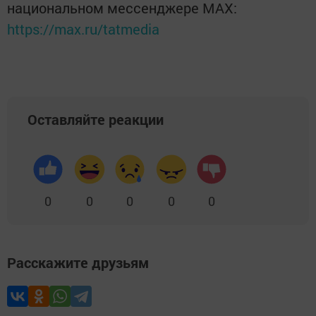
национальном мессенджере MАХ:
https://max.ru/tatmedia
Оставляйте реакции
0
0
0
0
0
Расскажите друзьям