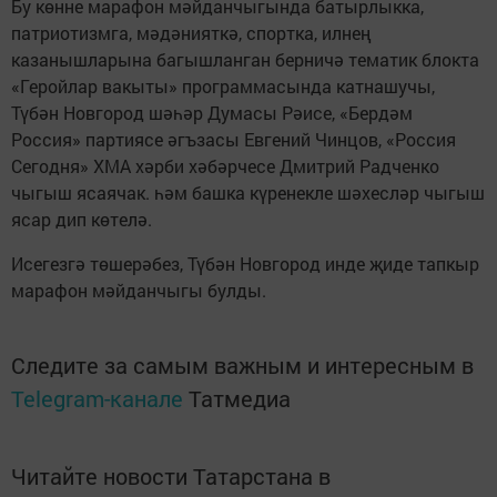
Бу көнне марафон мәйданчыгында батырлыкка,
патриотизмга, мәдәнияткә, спортка, илнең
казанышларына багышланган берничә тематик блокта
«Геройлар вакыты» программасында катнашучы,
Түбән Новгород шәһәр Думасы Рәисе, «Бердәм
Россия» партиясе әгъзасы Евгений Чинцов, «Россия
Сегодня» ХМА хәрби хәбәрчесе Дмитрий Радченко
чыгыш ясаячак. һәм башка күренекле шәхесләр чыгыш
ясар дип көтелә.
Исегезгә төшерәбез, Түбән Новгород инде җиде тапкыр
марафон мәйданчыгы булды.
Следите за самым важным и интересным в
Telegram-канале
Татмедиа
Читайте новости Татарстана в