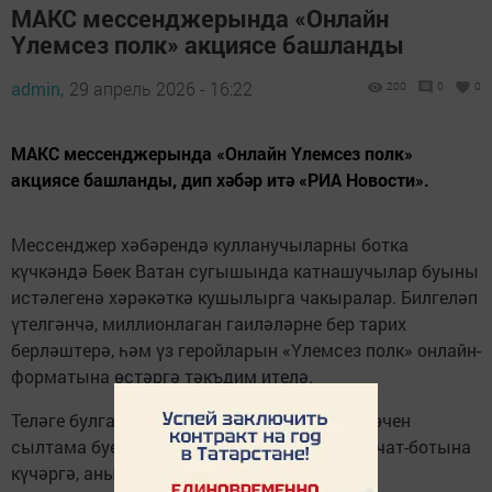
МАКС мессенджерында «Онлайн
Үлемсез полк» акциясе башланды
admin,
29 апрель 2026 - 16:22
200
0
0
МАКС мессенджерында «Онлайн Үлемсез полк»
акциясе башланды, дип хәбәр итә «РИА Новости».
Мессенджер хәбәрендә кулланучыларны ботка
күчкәндә Бөек Ватан сугышында катнашучылар буыны
истәлегенә хәрәкәткә кушылырга чакыралар. Билгеләп
үтелгәнчә, миллионлаган гаиләләрне бер тарих
берләштерә, һәм үз геройларын «Үлемсез полк» онлайн-
форматына өстәргә тәкъдим ителә.
Теләге булган һәркем катнаша ала. Моның өчен
сылтама буенча «Макс» платформасының чат-ботына
күчәргә, аның белән әңгәмә башларга һәм