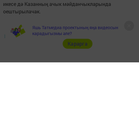
икесе дә Казанның ачык мәйданчыкларында
оештырылачак.
Яшь Татмедиа проектының яңа видеосын
карадыгызмы әле?
https://tatar-inform.tatar
Карарга
Следите за самым важным и интересным в
Telegram-канале
Татмедиа
Читайте новости Татарстана в
национальном мессенджере MАХ:
https://max.ru/tatmedia