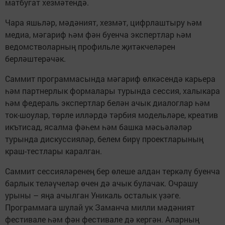
матбугат хезмәтендә.
Чара яшьләр, мәдәният, хезмәт, цифрлаштыру һәм
медиа, мәгариф һәм фән буенча экспертлар һәм
ведомстволарның профильле җитәкчеләрен
берләштерәчәк.
Саммит программасында мәгариф өлкәсендә карьера
һәм партнерлык формалары турында сессия, халыкара
һәм федераль экспертлар белән ачык диалоглар һәм
ток-шоулар, төрле илләрдә тәрбия модельләре, креатив
икътисад, ясалма фәһем һәм башка мәсьәләләр
турында дискуссияләр, белем бирү проектларының
краш-тестлары каралган.
Саммит сессияләренең бер өлеше алдан теркәлү буенча
барлык теләүчеләр өчен дә ачык булачак. Очрашу
урыны – яңа ачылган Уникаль осталык үзәге.
Программага шулай ук Заманча милли мәдәният
фестивале һәм фән фестивале дә кергән. Аларның