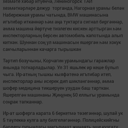
хезмәте хәбәр итүенчә, Лениногорск ГАИ
хезмәткәрләре дежур торганда, Нагорная урамы белән
Набережная урамы чатында, BMW машинасына
игътибар иткәннәр һәм аңа туктарга сигнал биргәннәр,
әмма машина йөртүче тизлеген кискен арттырган һәм
инспекторларның берсен автомобиль капотында алып
киткән. Шуннан соң ул машинасын яшергән һәм хокук
сакчыларыннан качарга тырышкан
Тәртип бозучыны, Корчагин урамындагы гаражлар
янында тоткарладылар. Ул 31 яшьлек ир кеше булып
чыга. Ир-атның тышкы кыяфәтенә игътибар итеп,
инспекторлар аны исерек дип шикләнгәннәр, әмма
шофер медицина тикшерүен узудан баш тарткан.
Яшерелгән машинаны Җиңүнең 50 еллыгы урамында
соңрак тапканнар.
Ир-ат шоферга карата 6 беркетмә төзегәннәр, шулай ук
5 тәүлеккә кулга алу билгеләгәннәр. Полицейскийгны
бәрдерү турындагы мәгълүмат җинаять эше кузгату