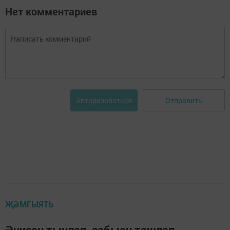
Нет комментариев
Отправить
Авторизоваться
ҖӘМГЫЯТЬ
Әнисен тыңлап, сабыен ташлап