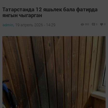
Татарстанда 12 яшьлек бала фатирда
янгын чыгарган
admin,
19 апрель 2026 - 14:29
262
0
0