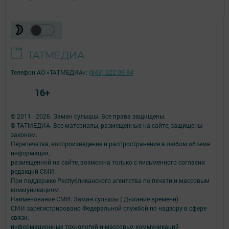
Телефон АО «ТАТМЕДИА»:
(843) 222 09 84
16+
© 2011 - 2026. Заман сулышы. Все права защищены.
© ТАТМЕДИА. Все материалы, размещенные на сайте, защищены
законом.
Перепечатка, воспроизведение и распространение в любом объеме
информации,
размещенной на сайте, возможна только с письменного согласия
редакций СМИ.
При поддержке Республиканского агентства по печати и массовым
коммуникациям.
Наименование СМИ: Заман сулышы ( Дыхание времени)
СМИ зарегистрировано Федеральной службой по надзору в сфере
связи,
информационных технологий и массовых коммуникаций