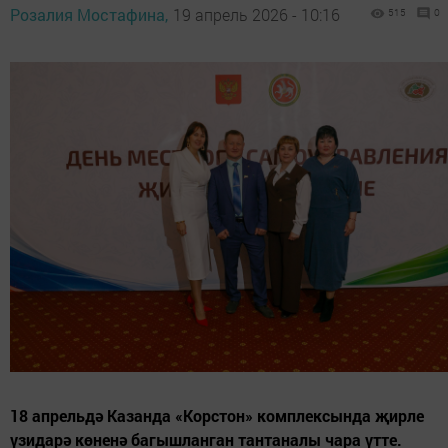
Розалия Мостафина,
19 апрель 2026 - 10:16
515
0
18 апрельдә Казанда «Корстон» комплексында җирле
үзидарә көненә багышланган тантаналы чара үтте.