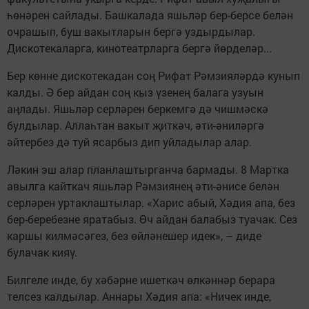
һөнәрен сайлады. Башкалада яшьләр бер-берсе белән
очрашып, буш вакытларын бергә уздырдылар.
Дискотекаларга, кинотеатрларга бергә йөрделәр...
Бер көнне дискотекадан соң Рифат Рәмзияләрдә кунып
калды. Ә бер айдан соң кыз үзенең балага узуын
аңлады. Яшьләр серләрен беркемгә дә чишмәскә
булдылар. Аллаһтан вакыт җиткәч, әти-әниләргә
әйтербез дә туй ясарбыз дип уйладылар алар.
Ләкин эш алар планлаштырганча бармады. 8 Мартка
авылга кайткач яшьләр Рәмзиянең әти-әнисе белән
серләрен уртаклаштылар. «Харис абый, Хәдия апа, без
бер-беребезне яратабыз. Өч айдан балабыз туачак. Сез
каршы килмәсәгез, без өйләнешер идек», – диде
булачак кияү.
Билгеле инде, бу хәбәрне ишеткәч өлкәннәр берара
телсез калдылар. Аннары Хәдия апа: «Ничек инде,