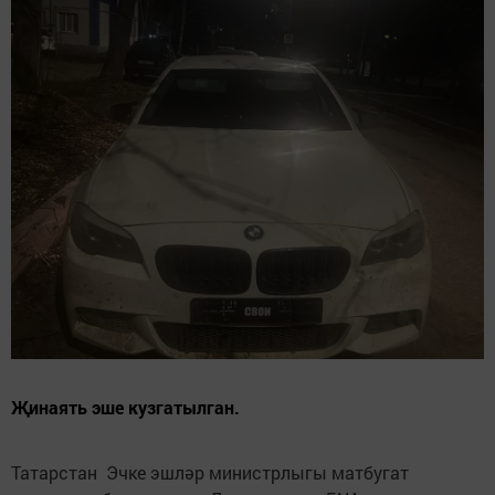
Җинаять эше кузгатылган.
Татарстан Эчке эшләр министрлыгы матбугат