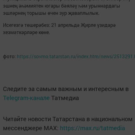
эшнең әһәмиятен югары бәяләү һәм урыннардагы
эшләрнең торышы өчен зур җаваплылык.
Исегезгә төшерәбез: 21 апрельдә Җирле үзидарә
хезмәткәрләре көне.
фото:
https://sovmo.tatarstan.ru/index.htm/news/2513291
Следите за самым важным и интересным в
Telegram-канале
Татмедиа
Читайте новости Татарстана в национальном
мессенджере MАХ:
https://max.ru/tatmedia