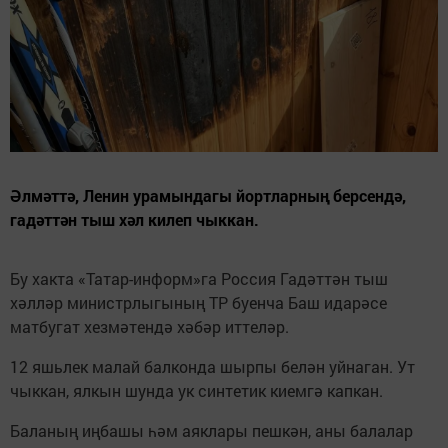
Әлмәттә, Ленин урамындагы йортларның берсендә,
гадәттән тыш хәл килеп чыккан.
Бу хакта «Татар-информ»га Россия Гадәттән тыш
хәлләр министрлыгының ТР буенча Баш идарәсе
матбугат хезмәтендә хәбәр иттеләр.
12 яшьлек малай балконда шырпы белән уйнаган. Ут
чыккан, ялкын шунда ук синтетик киемгә капкан.
Баланың иңбашы һәм аяклары пешкән, аны балалар