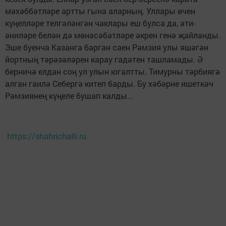
мәхәббәтләре артты гына аларның. Уллары өчен
күңелләре телгәләнгән чаклары еш булса да, әти-
әниләре белән дә мөнәсәбәтләре әкрен генә җайланды.
Эше буенча Казанга барган саен Рәмзия улы яшәгән
йортның тәрәзәләрен карау гадәтен ташламады. Ә
берничә елдан соң ул улын югалтты. Тимурны тәрбиягә
алган гаилә Себергә китеп барды. Бу хәбәрне ишеткәч
Рәмзиянең күңеле бушап калды...
https://shahrichalli.ru