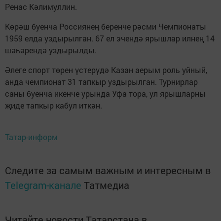
Ренас Кәлимуллин.
Көрәш буенча Россиянең беренче рәсми Чемпионаты
1959 елда уздырылган. 67 ел эчендә ярышлар илнең 14
шәһәрендә уздырылды.
Әлеге спорт төрен үстерүдә Казан аерым роль уйный,
анда чемпионат 31 тапкыр уздырылган. Турнирлар
саны буенча икенче урында Уфа тора, ул ярышларны
җиде тапкыр кабул иткән.
Татар-информ
Следите за самым важным и интересным в
Telegram-канале
Татмедиа
Читайте новости Татарстана в