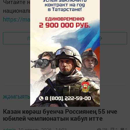
Читайте новости Татарстана в
национальном мессенджере MАХ:
https://max.ru/tatmedia
Перейти на страницу новости
ҖӘМГЫЯТЬ
Казан көрәш буенча Россиянең 55 нче
юбилей чемпионатын кабул итте
admin,
19 апрель 2026 - 14:03
239
0
0