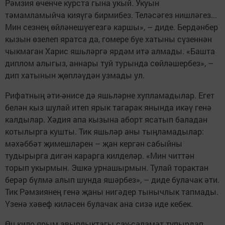
Рәмзия өченче курста гына укый. Укуын
тәмамламыйча кияүгә бирмибез. Теләсәгез нишләгез...
Мин сезнең өйләнешүегезгә каршы», – диде. Бердәнбер
кызын өзелеп яратса да, гомере буе хатыны сүзеннән
чыкмаган Харис яшьләргә ярдәм итә алмады. «Башта
диплом алыгыз, аннары туй турында сөйләшербез», –
дип хатынын җөпләүдән узмады ул.
Рифатның әти-әнисе дә яшьләрне хупламадылар. Егет
белән кыз шулай итеп ярык тагарак янында икәү генә
калдылар. Хәдия апа кызына аборт ясатып баладан
котылырга кушты. Тик яшьләр аны тыңламадылар:
мәхәббәт җимешләрен – җан кергән сабыйны
тудырырга дигән карарга килделәр. «Мин читтән
торып укырмын. Эшкә урнашырмын. Тулай торактан
берәр бүлмә алып шунда яшәрбез», – диде булачак әти.
Тик Рәмзиянең генә җаны нигәдер тынычлык тапмады.
Үзенә хәвеф киләсен булачак ана сизә иде кебек.
Өч кило ярым авырлыктагы сау-сәламәт тупырдап