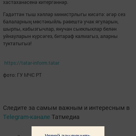
хастаханәсенә китергәннәр.
Гадәттән тыш хәлләр министрлыгы кисәтә: әгәр сез
балаларның мөстәкыйль рәвештә учак ягуларын,
шырпы, кабызгычлар, янучан сыеклыклар белән
уйнауларын күрсәгез, битараф калмагыз, аларны
туктатыгыз!
https://tatar-inform.tatar
фото: ГУ МЧС РТ
Следите за самым важным и интересным в
Telegram-канале
Татмедиа