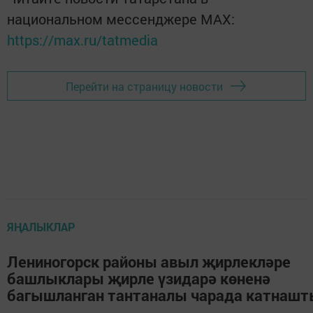
национальном мессенджере MАХ:
https://max.ru/tatmedia
Перейти на страницу новости
ЯҢАЛЫКЛАР
Лениногорск районы авыл җирлекләре
башлыклары җирле үзидарә көненә
багышланган тантаналы чарада катнашт