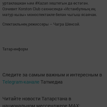
уртаклашкан һәм #Kazan хештегын да өстәгән.
Озчивит Korston Club сәхнәсендә «Истанбулның иң
матур кызы» моноспектакле белән чыгыш ясаячак.
Спектакльнең режиссеры – Чагра Шенсой.
Татар-информ
Следите за самым важным и интересным в
Telegram-канале
Татмедиа
Читайте новости Татарстана в
национальном мессенджере MАХ: