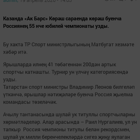
Казанда «Ак Барс» Көрәш сараенда көрәш буенча
Россиянең 55 нче юбилей чемпионаты узды.
Бу хакта ТР Спорт министрлыгының Матбугат хезмәте
хәбәр итә.
Ярышларда илнең 41 төбәгеннән 200дән артык
спортчы катнашты. Турнир ун үлчәү категориясендә
узды.
Татарстан спорт министры Владимир Леонов билгеләп
үткәнчә, ярышлар нәтиҗәләре буенча Россия җыелма
командасы төзеләчәк.
Ачылу тантанасында шулай ук титуллы спортчыларны
хөрмәтләделәр. Алар арасында – Раил Нургалиев, ул ун
тапкыр Россия чемпионы титулы белән рекордсмен,
шулай ук милли беренчелекләрдә сигез җиңү яулаган