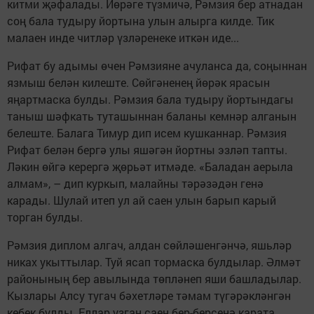
китми җәфалады. Йөрәге түзмичә, Рәмзия бер атнадан
соң бала тудыру йортына улын алырга килде. Тик
малаен инде читләр үзләренеке иткән иде...
Рифат бу адымы өчен Рәмзияне ачуланса да, соңыннан
язмыш белән килеште. Сөйгәненең йөрәк ярасын
яңартмаска булды. Рәмзия бала тудыру йортындагы
таныш шәфкать туташыннан баланы кемнәр алганын
белеште. Балага Тимур дип исем кушканнар. Рәмзия
Рифат белән бергә улы яшәгән йортны эзләп тапты.
Ләкин өйгә керергә җөрьәт итмәде. «Баладан аерыла
алмам», – дип куркып, малайны тәрәзәдән генә
карады. Шулай итеп ул ай саен улын барып карый
торган булды.
Рәмзия диплом алгач, алдан сөйләшенгәнчә, яшьләр
никах укыттылар. Туй ясап тормаска булдылар. Әлмәт
районының бер авылында төпләнеп яши башладылар.
Кызлары Алсу тугач бәхетләре тәмам түгәрәкләнгән
кебек булды. Еллар узган саен бер-берсенә карата