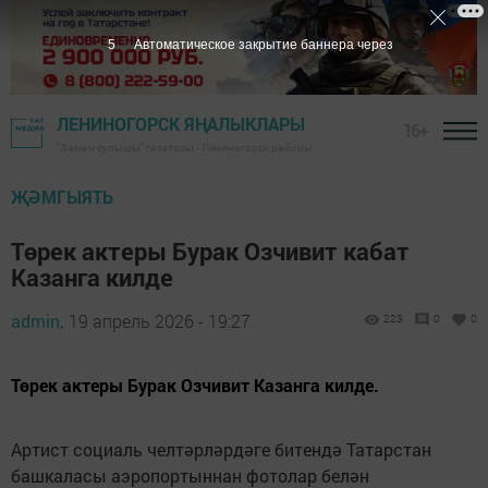
4
Автоматическое закрытие баннера через
ЛЕНИНОГОРСК ЯҢАЛЫКЛАРЫ
16+
"Заман сулышы" газетасы - Лениногорск районы
ҖӘМГЫЯТЬ
Төрек актеры Бурак Озчивит кабат
Казанга килде
admin,
19 апрель 2026 - 19:27
223
0
0
Төрек актеры Бурак Озчивит Казанга килде.
Артист социаль челтәрләрдәге битендә Татарстан
башкаласы аэропортыннан фотолар белән