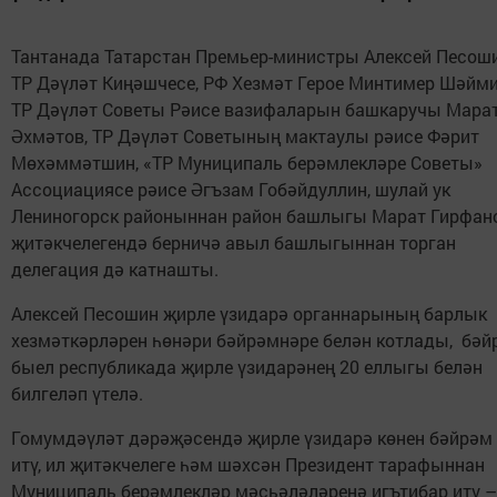
Тантанада Татарстан Премьер-министры Алексей Песоши
ТР Дәүләт Киңәшчесе, РФ Хезмәт Герое Минтимер Шәйми
ТР Дәүләт Советы Рәисе вазифаларын башкаручы Мара
Әхмәтов, ТР Дәүләт Советының мактаулы рәисе Фәрит
Мөхәммәтшин, «ТР Муниципаль берәмлекләре Советы»
Ассоциациясе рәисе Әгъзам Гобәйдуллин, шулай ук
Лениногорск районыннан район башлыгы Марат Гирфан
җитәкчелегендә берничә авыл башлыгыннан торган
делегация дә катнашты.
Алексей Песошин җирле үзидарә органнарының барлык
хезмәткәрләрен һөнәри бәйрәмнәре белән котлады, бәй
быел республикада җирле үзидарәнең 20 еллыгы белән
билгеләп үтелә.
Гомумдәүләт дәрәҗәсендә җирле үзидарә көнен бәйрәм
итү, ил җитәкчелеге һәм шәхсән Президент тарафыннан
Муниципаль берәмлекләр мәсьәләләренә игътибар итү –