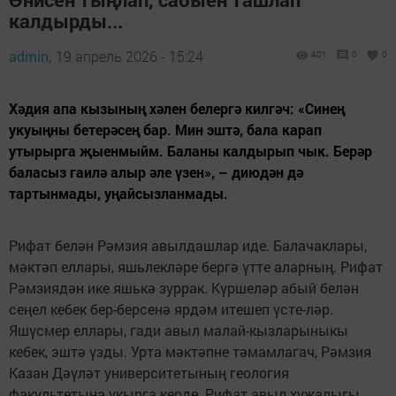
калдырды...
admin,
19 апрель 2026 - 15:24
401
0
0
Хәдия апа кызының хәлен белергә килгәч: «Синең
укуыңны бетерәсең бар. Мин эштә, бала карап
утырырга җыенмыйм. Баланы калдырып чык. Берәр
баласыз гаилә алыр әле үзен», – диюдән дә
тартынмады, уңайсызланмады.
Рифат белән Рәмзия авылдашлар иде. Балачаклары,
мәктәп еллары, яшьлекләре бергә үтте аларның. Рифат
Рәмзиядән ике яшькә зуррак. Күршеләр абый белән
сеңел кебек бер-берсенә ярдәм итешеп үсте-ләр.
Яшүсмер еллары, гади авыл малай-кызларыныкы
кебек, эштә үзды. Урта мәктәпне тәмамлагач, Рәмзия
Казан Дәүләт университетының геология
факультетына укырга керде. Рифат авыл хуҗалыгы