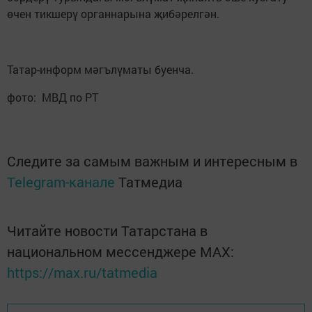
өчен тикшерү органнарына җибәрелгән.
Татар-информ мәгълүматы буенча.
фото: МВД по РТ
Следите за самым важным и интересным в
Telegram-канале
Татмедиа
Читайте новости Татарстана в
национальном мессенджере MАХ:
https://max.ru/tatmedia