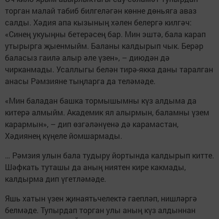
торган малай табиб билгеләгән көнне дөньяга аваз
салды. Хәдия апа кызының хәлен белергә килгәч:
«Синең укуыңны бетерәсең бар. Мин эштә, бала карап
утырырга җыенмыйм. Баланы калдырып чык. Берәр
баласыз гаилә алыр әле үзен», – диюдән дә
чирканмады. Усаллыгы белән тирә-якка даны таралган
анасы Рәмзияне тыңларга да теләмәде.
«Мин баладан башка тормышымны күз алдыма да
китерә алмыйм. Академик ял алырмын, баламны үзем
карармын», – дип өзгәләнүенә дә карамастан,
Хәдиянең күңеле йомшармады.
… Рәмзия улын бала тудыру йортында калдырып китте.
Шәфкать туташы да аның ниятен кире какмады,
калдырма дип үгетләмәде.
Яшь хатын үзен җинаятьчелектә гаепләп, нишләргә
белмәде. Тупырдап торган улы аның күз алдыннан