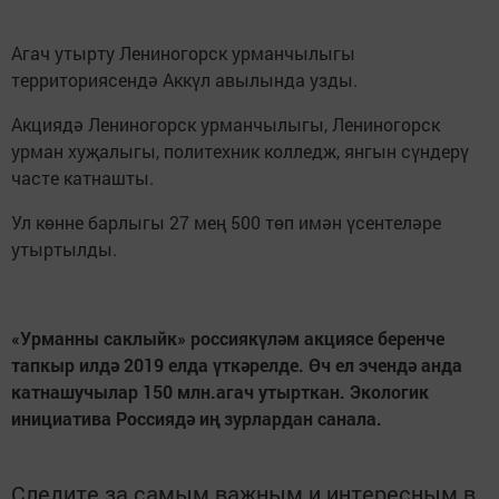
Агач утырту Лениногорск урманчылыгы
территориясендә Аккүл авылында узды.
Акциядә Лениногорск урманчылыгы, Лениногорск
урман хуҗалыгы, политехник колледж, янгын сүндерү
часте катнашты.
Ул көнне барлыгы 27 мең 500 төп имән үсентеләре
утыртылды.
«Урманны саклыйк» россиякүләм акциясе беренче
тапкыр илдә 2019 елда үткәрелде. Өч ел эчендә анда
катнашучылар 150 млн.агач утырткан. Экологик
инициатива Россиядә иң зурлардан санала.
Следите за самым важным и интересным в