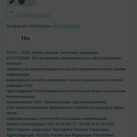
Телефон АО «ТАТМЕДИА»:
(843) 222 09 84
16+
© 2011 - 2026. Заман сулышы. Все права защищены.
© ТАТМЕДИА. Все материалы, размещенные на сайте, защищены
законом.
Перепечатка, воспроизведение и распространение в любом объеме
информации,
размещенной на сайте, возможна только с письменного согласия
редакций СМИ.
При поддержке Республиканского агентства по печати и массовым
коммуникациям.
Наименование СМИ: Заман сулышы ( Дыхание времени)
СМИ зарегистрировано Федеральной службой по надзору в сфере
связи,
информационных технологий и массовых коммуникаций
запись о регистрации СМИ ЭЛ № ФС 77 - 90165 от 07.10.2025
ФИО главного редактора: Мустафина Розалия Харисовна
Адрес редакции: 423250, Российская Федерация, Республика