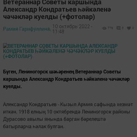
Ветераннар Советы каршында
Александр Кондратьев һәйкәленә
чәчәкләр куелды (+фотолар)
10 октябрь 2022 -
Рамия Гарифуллина,
778
0
0
11:48
Бүген, Лениногорск шәһәренең Ветераннар Советы
каршында Александр Кондратьев һәйкәленә чәчәкләр
куелды.
Александр Кондратьев - Кызыл Армия сафында хезмәт
иткән. 1918 елның 10 октябрендә Лениногорск районы
Дурасово авылы янында барган бәрелештә
батырларча һәлак булган.