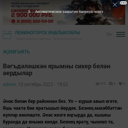
4
Автоматическое закрытие баннера через
ЛЕНИНОГОРСК ЯҢАЛЫКЛАРЫ
16+
"Заман сулышы" газетасы - Лениногорск районы
ҖӘМГЫЯТЬ
Вәгъдәләшкән ярымны сихер белән
аердылар
admin,
10 октябрь 2022 - 19:52
675
0
0
Әнәс белән бер районнан без. Ул – күрше авыл егете.
Яшь чакта бик яратышып йөрдек. Безнең мәхәббәттән
күпләр көнләште. Әнәс көзге яңгырда да, кышкы
буранда да яныма килде. Безнең ярату, чынлап та,