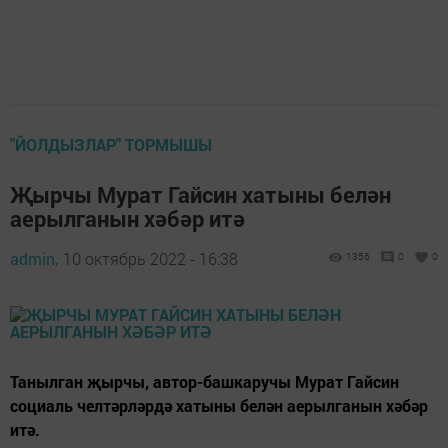
"ЙОЛДЫЗЛАР" ТОРМЫШЫ
Җырчы Мурат Гайсин хатыны белән
аерылганын хәбәр итә
admin,
10 октябрь 2022 - 16:38
1356
0
0
Танылган җырчы, автор-башкаручы Мурат Гайсин
социаль челтәрләрдә хатыны белән аерылганын хәбәр
итә.