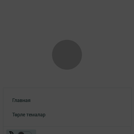
Главная
Төрле темалар