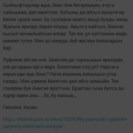
Сыйныфташлар аша, Әнәс бик бетерешкән, эчүгә
сабышкан, дип ишеттем. Хатыны да ялгыз яшәүче ир
белән чуала икән. Бу сүзләрне ишетү авыр булды миңа.
Җаным әрнеде, йөрәк елады. Авылга кайтып, Әнәсне
кысып кочаклыйсым килде. Тик юк, ул күптәннән инде
минеке түгел. Мин дә кияүдә, буй җиткән балаларым
бар.
Руфияне әйтәм әле. Әнәснең дә тормышын җимерде,
үзе дә ирдән иргә йөри. Бәхетлеме соң ул? Нәрсәгә
кирәк иде аңа Әнәс? Ничә кешенең язмышын утка
салды. Мин үземне бәхетсез дип әйтә алмыйм. Тик
гомерем буе Әнәсне яраттым. Ерактан гына булса да
күрер идем аны... Эх, бу язмыш...
Гөлсинә, Казан.
http://shahrikazan.ru/news/%D3%99y-yazmyish/vgdlshkn-
yarymny-sikher-beln-aerdylar