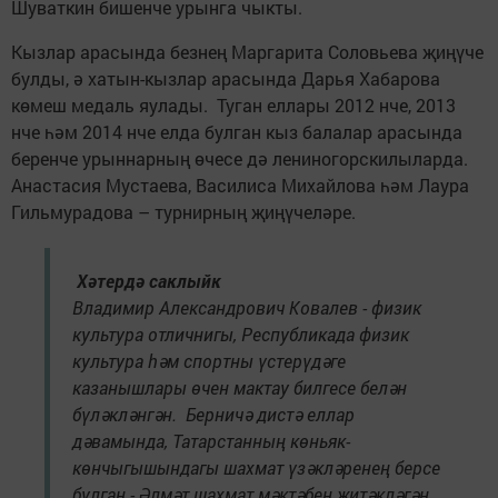
Шуваткин бишенче урынга чыкты.
Кызлар арасында безнең Маргарита Соловьева җиңүче
булды, ә хатын-кызлар арасында Дарья Хабарова
көмеш медаль яулады. Туган еллары 2012 нче, 2013
нче һәм 2014 нче елда булган кыз балалар арасында
беренче урыннарның өчесе дә лениногорскилыларда.
Анастасия Мустаева, Василиса Михайлова һәм Лаура
Гильмурадова – турнирның җиңүчеләре.
Хәтердә саклыйк
Владимир Александрович Ковалев - физик
культура отличнигы, Республикада физик
культура һәм спортны үстерүдәге
казанышлары өчен мактау билгесе белән
бүләкләнгән. Берничә дистә еллар
дәвамында, Татарстанның көньяк-
көнчыгышындагы шахмат үзәкләренең берсе
булган - Әлмәт шахмат мәктәбен җитәкләгән.