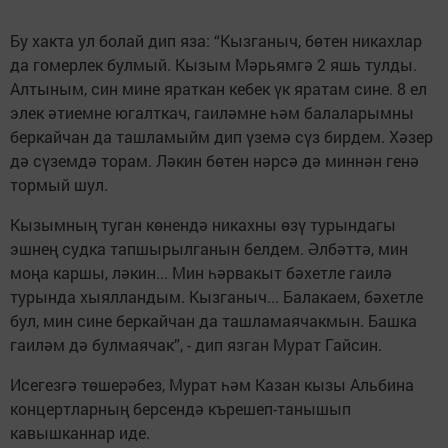
Бу хакта ул болай дип яза: “Кызганыч, бөтен никахлар
да гомерлек булмый. Кызым Мәрьямгә 2 яшь тулды.
Алтыным, син мине яраткан кебек үк яратам сине. 8 ел
элек әтиемне югалткач, гаиләмне һәм балаларымны
беркайчан да ташламыйм дип үземә сүз бирдем. Хәзер
дә сүземдә торам. Ләкин бөтен нәрсә дә миннән генә
тормый шул.
Кызымның туган көнендә никахны өзү турындагы
эшнең судка тапшырылганын белдем. Әлбәттә, мин
моңа каршы, ләкин... Мин һәрвакыт бәхетле гаилә
турында хыялландым. Кызганыч... Балакаем, бәхетле
бул, мин сине беркайчан да ташламаячакмын. Башка
гаиләм дә булмаячак”, - дип язган Мурат Гайсин.
Исегезгә төшерәбез, Мурат һәм Казан кызы Альбина
концертларның берсендә кърешеп-танышып
кавышканнар иде.