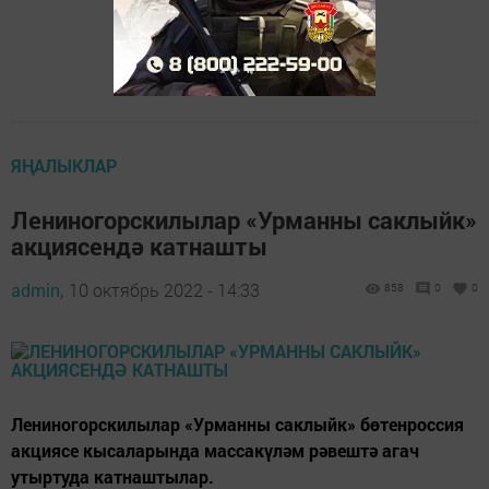
ЯҢАЛЫКЛАР
Лениногорскилылар «Урманны саклыйк»
акциясендә катнашты
admin,
10 октябрь 2022 - 14:33
858
0
0
Лениногорскилылар «Урманны саклыйк» бөтенроссия
акциясе кысаларында массакүләм рәвештә агач
утыртуда катнаштылар.