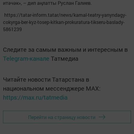
итәчәк», – дип аңлатты Руслан Галиев.
https://tatar-inform.tatar/news/kamal-teatry-yanyndagy-
cokyrga-ber-kyz-tosep-kitkan-prokuratura-tikseru-baslady-
5861239
Следите за самым важным и интересным в
Telegram-канале
Татмедиа
Читайте новости Татарстана в
национальном мессенджере MАХ:
https://max.ru/tatmedia
Перейти на страницу новости