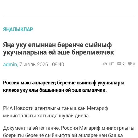
ЯҢАЛЫКЛАР
Яңа уку елыннан беренче сыйныф
укучыларына өй эше бирелмәячәк
admin,
7 июль 2026 - 09:40
157
0
0
Россия мәктәпләренең беренче сыйныф укучылары
киләсе уку елы башыннан өй эше алмаячак.
РИА Новости агентлыгы танышкан Мәгариф
министрлыгы хатында шулай диелә.
Документта әйтелгәнчә, Россия Мәгариф министрлыгы
боерыгы беренче сыйныфта өй эшләреннән башка