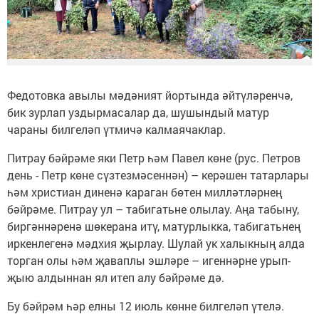
Федотовка авылы мәдәният йортында әйтүләренчә,
бик зурлап уздырмасалар да, шушындый матур
чараны билгеләп үтмичә калмаячаклар.
Питрау бәйрәме яки Петр һәм Павел көне (рус. Петров
день - Петр көне сүзтезмәсеннән) – керәшен татарлары
һәм христиан диненә караган бөтен милләтләрнең
бәйрәме. Питрау ул – табигатьне олылау. Аңа табыну,
биргәннәренә шөкерана итү, матурлыкка, табигатьнең
иркенлегенә мәдхия җырлау. Шулай ук халыкның алда
торган олы һәм җаваплы эшләре – игеннәрне урып-
җыю алдыннан ял итеп алу бәйрәме дә.
Бу бәйрәм һәр елны 12 июль көнне билгеләп үтелә.