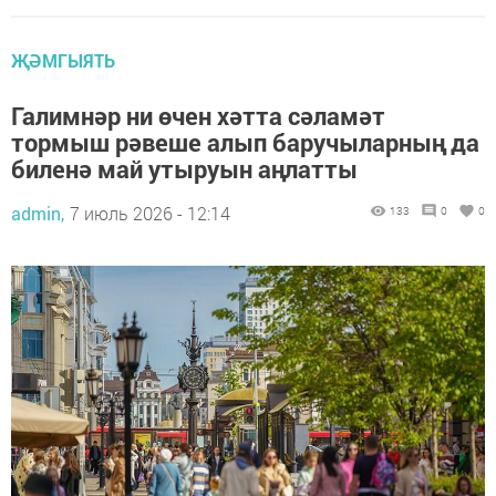
ҖӘМГЫЯТЬ
Галимнәр ни өчен хәтта сәламәт
тормыш рәвеше алып баручыларның да
биленә май утыруын аңлатты
admin,
7 июль 2026 - 12:14
133
0
0