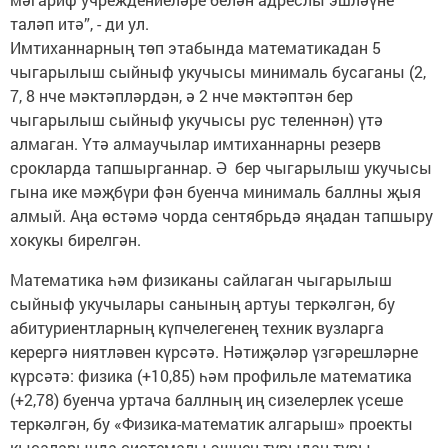
таләп итә”, - ди ул.
Имтиханнарның төп этабында математикадан 5
чыгарылыш сыйныф укучысы минималь бусаганы (2,
7, 8 нче мәктәпләрдән, ә 2 нче мәктәптән бер
чыгарылыш сыйныф укучысы рус теленнән) үтә
алмаган. Үтә алмаучылар имтиханнарны резерв
срокларда тапшырганнар. Ә бер чыгарылыш укучысы
гына ике мәҗбүри фән буенча минималь баллны җыя
алмый. Аңа өстәмә чорда сентябрьдә яңадан тапшыру
хокукы бирелгән.
Математика һәм физиканы сайлаган чыгарылыш
сыйныф укучылары санының артуы теркәлгән, бу
абитуриентларның күпчелегенең техник вузларга
керергә ниятләвен күрсәтә. Нәтиҗәләр үзгәрешләрне
күрсәтә: физика (+10,85) һәм профильле математика
(+2,78) буенча уртача баллның иң сизелерлек үсеше
теркәлгән, бу «Физика-математик алгарыш» проекты
кысаларында системалы эшнең турыдан-туры