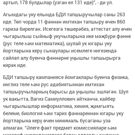
артып, 178 булдылар (узган ел 131 иде)”, - ди ул.
Агымдагы уку елында БДИ тапшыручылар саны 263
иде. Төп чорда 11 фәннән имтихан тапшыру өчен 860
гариза бирелгән. Исегезгә төшерәбез, аттестат алу өчен
чыгарылыш сыйныф укучыларына ике мәҗбүри фәнне
(рус теле һәм математика), шулай ук югары уку
йортларына керү сынаулары исемлеге нигезендә
сайлап алу буенча фәннәрне уңышлы тапшырырга
кирәк иде.
БДИ тапшыру кампаниясе йомгаклары буенча физика,
инглиз теле һәм рус әдәбиятыннан имтихан
тапшыручыларның барысы да уңышлы эшләгән. Шул
ук вакытта, Вагиз Самиуллович әйткәнчә, кайбер
чыгарылышлар информатика, химия, җәмгыять
белеме, биология һәм тарих фәннәреннән югары уку
йортларына керү өчен минималь бусаганы уза
алмаган. “Әлеге факт предмет комиссияләре һәм
мәгариф учреждениеләре белән адреслы эшләүне