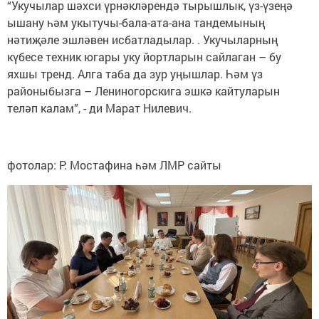
“Укучылар шәхси үрнәкләрендә тырышлык, үз-үзеңә
ышану һәм укытучы-бала-ата-ана тандемының
нәтиҗәле эшләвен исбатладылар. . Укучыларның
күбесе техник югары уку йортларын сайлаган – бу
яхшы тренд. Алга таба да зур уңышлар. Һәм үз
районыбызга – Лениногорскига эшкә кайтуларын
теләп калам”, - ди Марат Нилевич.
фотолар: Р. Мостафина һәм ЛМР сайты