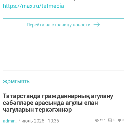
https://max.ru/tatmedia
Перейти на страницу новости
ҖӘМГЫЯТЬ
Татарстанда гражданнарның агулану
сәбәпләре арасында агулы елан
чагуларын теркәгәннәр
admin,
7 июль 2026 - 10:36
127
0
0