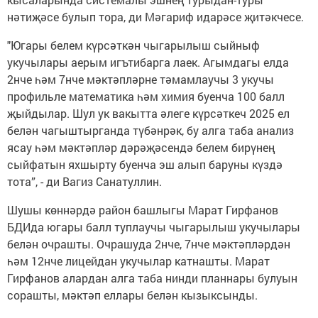
нәтиҗәсе булып тора, ди Мәгариф идарәсе җитәкчесе.
"Югары белем күрсәткән чыгарылыш сыйныф
укучылары аерым игътибарга лаек. Агымдагы елда
2нче һәм 7нче мәктәпләрне тәмамлаучы 3 укучы
профильле математика һәм химия буенча 100 балл
җыйдылар. Шул ук вакытта әлеге күрсәткеч 2025 ел
белән чагыштырганда түбәнрәк, бу алга таба анализ
ясау һәм мәктәпләр дәрәҗәсендә белем бирүнең
сыйфатын яхшырту буенча эш алып баруны күздә
тота”, - ди Вагиз Санатуллин.
Шушы көннәрдә район башлыгы Марат Гирфанов
БДИда югары балл туплаучы чыгарылыш укучылары
белән очрашты. Очрашуда 2нче, 7нче мәктәпләрдән
һәм 12нче лицейдан укучылар катнашты. Марат
Гирфанов алардан алга таба нинди планнары булуын
сорашты, мәктәп еллары белән кызыксынды.