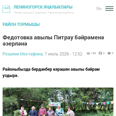
ЛЕНИНОГОРСК ЯҢАЛЫКЛАРЫ
16+
"Заман сулышы" газетасы - Лениногорск районы
РАЙОН ТОРМЫШЫ
Федотовка авылы Питрау бәйрәменә
әзерләнә
Розалия Мостафина,
7 июль 2026 - 12:52
198
0
0
Районыбызда бердәнбер керәшен авылы бәйрәм
уздыра.