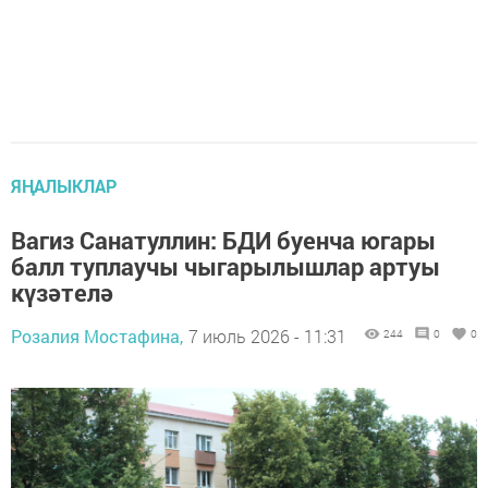
ЯҢАЛЫКЛАР
Вагиз Санатуллин: БДИ буенча югары
балл туплаучы чыгарылышлар артуы
күзәтелә
Розалия Мостафина,
7 июль 2026 - 11:31
244
0
0