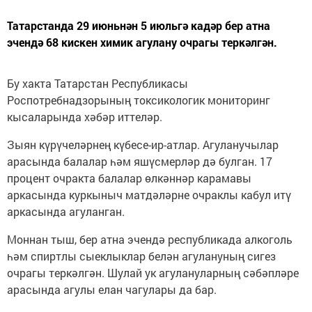
Татарстанда 29 июньнән 5 июльгә кадәр бер атна
эчендә 68 кискен химик агулану очрагы теркәлгән.
Бу хакта Татарстан Республикасы
Роспотребнадзорының токсикологик мониторинг
кысаларында хәбәр иттеләр.
Зыян күрүчеләрнең күбесе-ир-атлар. Агуланучылар
арасында балалар һәм яшүсмерләр дә булган. 17
процент очракта балалар өлкәннәр карамавы
аркасында куркыныч матдәләрне очраклы кабул итү
аркасында агуланган.
Моннан тыш, бер атна эчендә республикада алкоголь
һәм спиртлы сыеклыклар белән агулануның сигез
очрагы теркәлгән. Шулай ук агулануларның сәбәпләре
арасында агулы елан чагулары да бар.