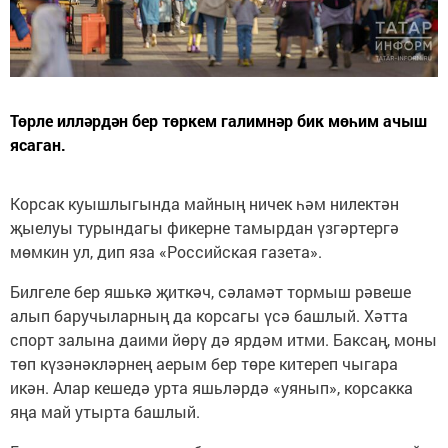
Төрле илләрдән бер төркем галимнәр бик мөһим ачыш
ясаган.
Корсак куышлыгында майның ничек һәм нилектән
җыелуы турындагы фикерне тамырдан үзгәртергә
мөмкин ул, дип яза «Российская газета».
Билгеле бер яшькә җиткәч, сәламәт тормыш рәвеше
алып баручыларның да корсагы үсә башлый. Хәтта
спорт залына даими йөрү дә ярдәм итми. Баксаң, моны
төп күзәнәкләрнең аерым бер төре китереп чыгара
икән. Алар кешедә урта яшьләрдә «уянып», корсакка
яңа май утырта башлый.