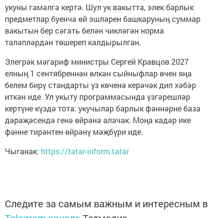
укуны гамәлгә кертә. Шул ук вакытта, элек барлык
предметлар буенча өй эшләрен башкаруның суммар
вакытын бер сәгать белән чикләгән норма
таләпләрдән төшереп калдырылган.
Элегрәк мәгариф министры Сергей Кравцов 2027
елның 1 сентябреннән өлкән сыйныфлар өчен яңа
белем бирү стандарты үз көченә керәчәк дип хәбәр
иткән иде. Ул укыту программасында үзгәрешләр
кертүне күздә тота: укучылар барлык фәннәрне база
дәрәҗәсендә генә өйрәнә алачак. Моңа кадәр ике
фәнне тирәнтен өйрәнү мәҗбүри иде.
Чыганак:
https://tatar-inform.tatar
Следите за самым важным и интересным в