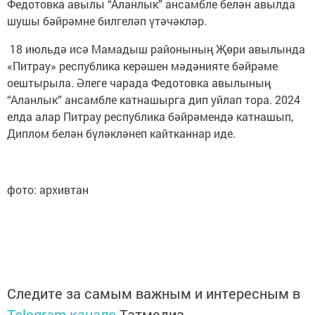
Федотовка авылы “Аланлык” ансамбле белән авылда
шушы бәйрәмне билгеләп үтәчәкләр.
18 июльдә исә Мамадыш районының Җөри авылында
«Питрау» республика керәшен мәдәнияте бәйрәме
оештырыла. Әлеге чарада Федотовка авылының
“Аланлык” ансамбле катнашырга дип уйлап тора. 2024
елда алар Питрау республика бәйрәмендә катнашып,
Диплом белән бүләкләнеп кайтканнар иде.
фото: архивтан
Следите за самым важным и интересным в
Telegram-канале
Татмедиа