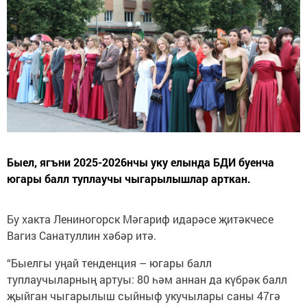
Быел, ягъни 2025-2026нчы уку елында БДИ буенча
югары балл туплаучы чыгарылышлар арткан.
Бу хакта Лениногорск Мәгариф идарәсе җитәкчесе
Вагиз Санатуллин хәбәр итә.
“Быелгы уңай тенденция – югары балл
туплаучыларның артуы: 80 һәм аннан да күбрәк балл
җыйган чыгарылыш сыйныф укучылары саны 47гә