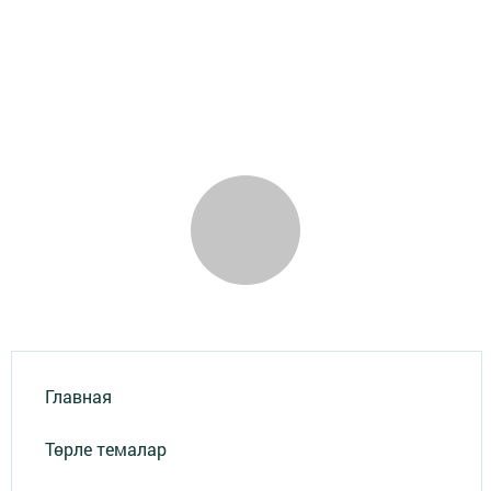
Главная
Төрле темалар