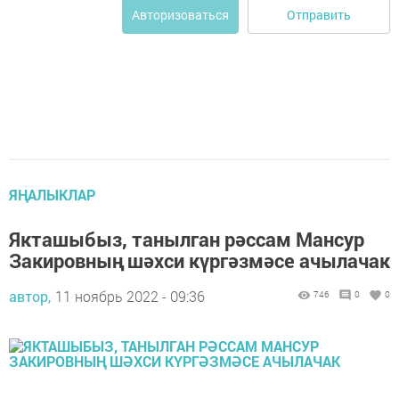
Отправить
Авторизоваться
ЯҢАЛЫКЛАР
Якташыбыз, танылган рәссам Мансур
Закировның шәхси күргәзмәсе ачылачак
автор,
11 ноябрь 2022 - 09:36
746
0
0