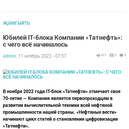
ҖӘМГЫЯТЬ
Юбилей IT-блока Компании «Татнефть»:
с чего всё начиналось
admin,
11 ноябрь 2022 - 07:57
817
0
0
В ноябре 2022 года IT-блок «Татнефти» отмечает свое
70-летие — Компания является первопроходцем в
развитии вычислительной техники всей нефтяной
промышленности нашей страны. «Нефтяные вести»
начинают цикл статей о становлении цифровизации
«Татнефти».