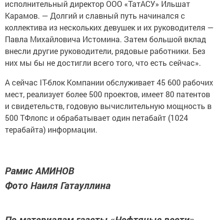
исполнительный директор ООО «ТатАСУ» Ильшат
Карамов. — Долгий и славный путь начинался с
коллектива из нескольких девушек и их руководителя —
Павла Михайловича Истомина. Затем большой вклад
внесли другие руководители, рядовые работники. Без
них мы бы не достигли всего того, что есть сейчас».
А сейчас IT-блок Компании обслуживает 45 600 рабочих
мест, реализует более 500 проектов, имеет 80 патентов
и свидетельств, годовую вычислительную мощность в
500 ТФлопс и обрабатывает один петабайт (1024
терабайта) информации.
Рамис АМИНОВ
Фото Наиля Гатауллина
По материалам газеты «Нефтяные вести»