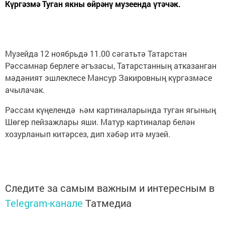
Күргәзмә Туган якны өйрәнү музеенда үтәчәк.
Музейда 12 ноябрьдә 11.00 сәгатьтә Татарстан
Рәссамнар берлеге әгъзасы, Татарстанның атказанган
мәдәният эшлеклесе Мансур Закировның күргәзмәсе
ачылачак.
Рәссам күңелендә һәм картиналарында туган ягының
Шөгер пейзажлары яши. Матур картиналар белән
хозурланып китәрсез, дип хәбәр итә музей.
Следите за самым важным и интересным в
Telegram-канале
Татмедиа