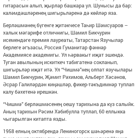
гитарасын алып, җырлар башкара ул. Шунысы да бар:
каләмдәшләренең шигырьләренә дә көйләр яза.
Берләшмәнең бүгенге җитәкчесе Таһир Шәмсуаров –
халык мәгарифе отличнигы, Шамил Бикчурин
исемендәге премия лауреаты, Татарстан Язучылар
берлеге әгъзасы, Россия Гуманитар фәннәр
Академиясе академигы. Ул һәрвакыт иҗат эшендә.
Туган авылының искиткеч табигатенә сокланып,
шигырьләр иҗат итә. Ул “Чишмә”нең олпат язучылары
Шамил Бикчурин, Җәмит Рәхимов, Альберт Хәсәнов,
Әсрар Галиләрдән киңәшләр, фикер-тәкъдимнәр туплап
калу бәхетенә ирешкән.
“Чишмә” берләшмәсенең оешу тарихына да күз салыйк.
Аның тарихын Рәсим Хәбибулла туплап, 60 еллыкка
чыгарылган китапта язды.
1958 елның октябрендә Лениногорск шәһәренә яңа