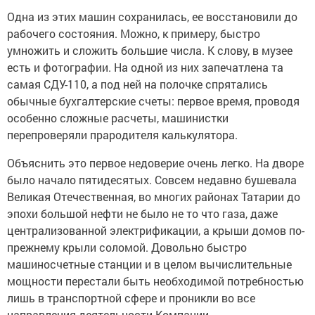
Одна из этих машин сохранилась, ее восстановили до
рабочего состояния. Можно, к примеру, быстро
умножить и сложить большие числа. К слову, в музее
есть и фотографии. На одной из них запечатлена та
самая СДУ-110, а под ней на полочке спрятались
обычные бухгалтерские счеты: первое время, проводя
особенно сложные расчеты, машинистки
перепроверяли прародителя калькулятора.
Объяснить это первое недоверие очень легко. На дворе
было начало пятидесятых. Совсем недавно бушевала
Великая Отечественная, во многих районах Татарии до
эпохи большой нефти не было не то что газа, даже
централизованной электрификации, а крыши домов по-
прежнему крыли соломой. Довольно быстро
машиносчетные станции и в целом вычислительные
мощности перестали быть необходимой потребностью
лишь в транспортной сфере и проникли во все
направления деятельности Компании.