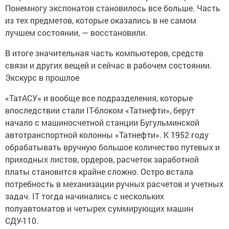
Понемногу экспонатов становилось все больше. Часть
из тех предметов, которые оказались в не самом
лучшем состоянии, — восстановили.
В итоге значительная часть компьютеров, средств
связи и других вещей и сейчас в рабочем состоянии.
Экскурс в прошлое
«ТатАСУ» и вообще все подразделения, которые
впоследствии стали IT-блоком «Татнефти», берут
начало с машиносчетной станции Бугульминской
автотранспортной колонны «Татнефти». К 1952 году
обрабатывать вручную большое количество путевых и
приходных листов, ордеров, расчеток заработной
платы становится крайне сложно. Остро встала
потребность в механизации ручных расчетов и учетных
задач. IT тогда начинались с нескольких
полуавтоматов и четырех суммирующих машин
СДУ-110.