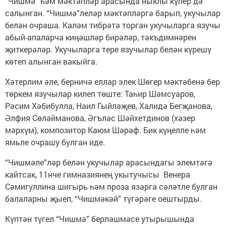
“Чишмә” һәм мәктәпләр арасында ныклы күпер дә
салынган. “Чишмә”леләр мәктәпләргә барып, укучылар
белән очраша. Каләм тибрәтә торган укучыларга язучы
абый-апаларча киңәшләр бирәләр, тәкъдимнәрен
җиткерәләр. Укучыларга тере язучылар белән күрешү
көтеп алынган вакыйга.
Хәтерлим әле, берничә еллар элек Шөгер мәктәбенә бер
төркем язучылар килеп төште: Таһир Шәмсуаров,
Рәсим Хәбибулла, Наил Гыйләҗев, Халидә Бегҗанова,
Әлфия Сөләйманова, Әгъләс Шәйхетдинов (хәзер
мәрхүм), композитор Каюм Шәрәф. Бик күңелле һәм
ямьле очрашу булган иде.
“Чишмәле”ләр белән укучылар арасындагы элемтәгә
кайтсак, 11нче гимназиянең укытучысы Венера
Сәмигуллина шигырь һәм проза язарга сәләтле булган
балаларны җыеп, “Чишмәкәй” түгәрәге оештырды.
Күптән түгел “Чишмә” берләшмәсе утырышында