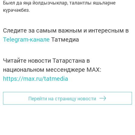
Быел да яңа йолдызчыклар, талантлы яшьләрне
күрәчәкбез.
Следите за самым важным и интересным в
Telegram-канале
Татмедиа
Читайте новости Татарстана в
национальном мессенджере MАХ:
https://max.ru/tatmedia
Перейти на страницу новости