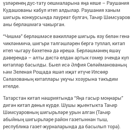
үзләренең дус-тату оешмаларына яңа кеше – Раушания
Кудашованы кабул итеп алдылар. Раушания ханым
шигырь конкурсында лауреат булгач, Таһир Шәмсуаров
аны берләшмәгә чакырган.
“Чишмә” берләшмәсе вәкилләре шигырь язу белән генә
чикләнмичә, шигъри тәлгәшләрен бергә туплап, китап
итеп чыгару бәхетенә дә ирешә. Берләшмәнең яшәү
дәверендә – алты дистә елдан артык гомер эчендә күп
китаплар басылды. Быел исә Әлфия Сөләйманованың
һәм Зеленая Рощада яшәп иҗат итүче Илсөяр
Сәлахованың китаплары укучы хозурына тәкъдим
ителде.
Татарстан китап нәшриятында “Яңа гасыр моңнары”
дигән китап дөнья күрде. Шушы җыентыкта Таһир
Шәмсуаровның шигырьләре урын алган (Таһир
абыйның шигырьләре район газетыннан тыш,
республика газет-журналарында да басылып тора).