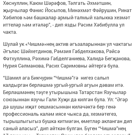
Хөснуллин, Каюм Шәрәфов, Тәлгать Әхмәтшин,
җырчылар Фәнис Йосыпов, Минәхмәт Фәйрушин, Ринат
Хәбипов һәм башкалар армый-талмый халыкка хезмәт
иттеләр һәм итәләр”, - дип язды Рәсим Хәбибулла ул
чакта.
Шулай ук «Чишмә»нең актив әгъзаларыннан ул чактагы
Әгъләс Шәйхетдинов, Рәмзия Габделхакова, Рәйсә
Фәтхуллина, Рәхимә Габделганиева, Халидә Бегҗанова,
Нурия Сәлманова, Расих Саримовны әйтергә була.
“Шамил ага Бикчурин “Чишмә”гә нигез салып
калдырган берләшмә ургый-ургый агуын дәвам итә.
Берләшмәнең тәүге утырышына Татарстан Язучылар
союзыннан язучы Гали Хуҗи да килгән була. Ул: “Әгәр
дә шушы иҗат оешмасыннан киләчәктә бер генә
профессиональ каләм иясе чыкса да, хезмәтегез,
тырышлыгыгыз бушка китмәгән, өметләр акланган дип
саный аласыз”, дип әйткән булган. Бүген “Чишмә”нең