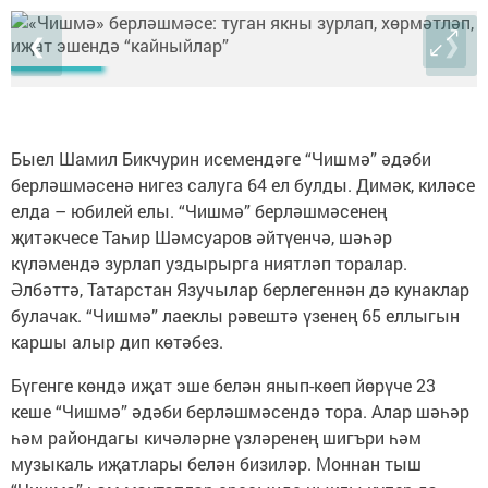
❮
❯
Быел Шамил Бикчурин исемендәге “Чишмә” әдәби
берләшмәсенә нигез салуга 64 ел булды. Димәк, киләсе
елда – юбилей елы. “Чишмә” берләшмәсенең
җитәкчесе Таһир Шәмсуаров әйтүенчә, шәһәр
күләмендә зурлап уздырырга ниятләп торалар.
Әлбәттә, Татарстан Язучылар берлегеннән дә кунаклар
булачак. “Чишмә” лаеклы рәвештә үзенең 65 еллыгын
каршы алыр дип көтәбез.
Бүгенге көндә иҗат эше белән янып-көеп йөрүче 23
кеше “Чишмә” әдәби берләшмәсендә тора. Алар шәһәр
һәм райондагы кичәләрне үзләренең шигъри һәм
музыкаль иҗатлары белән бизиләр. Моннан тыш