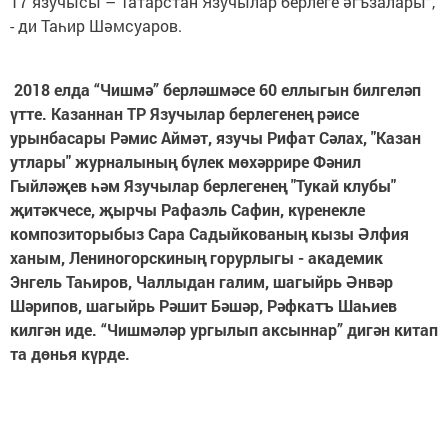
17 язучысы – Татарстан Язучылар берлеге әгъзалары”,
- ди Таһир Шәмсуаров.
2018 елда “Чишмә” берләшмәсе 60 еллыгын билгеләп
үтте. Казаннан ТР Язучылар берлегенең рәисе
урынбасары Рәмис Аймәт, язучы Рифат Сәлах, "Казан
утлары" журналының бүлек мөхәррире Фәнил
Гыйләҗев һәм Язучылар берлегенең "Тукай клубы"
җитәкчесе, җырчы Рафаэль Сафин, күренекле
композиторыбыз Сара Садыйкованың кызы Әлфия
ханым, Лениногорскиның горурлыгы - академик
Энгель Таһиров, Чаллыдан галим, шагыйрь Әнвәр
Шәрипов, шагыйрь Рәшит Бәшәр, Рәфкатъ Шаһиев
килгән иде. “Чишмәләр ургылып аксыннар” дигән китап
та дөнья күрде.