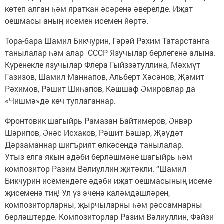
көтеп алган һәм яраткан әсәренә әверелде. Иҗат
оешмасы аның исемен исемен йөртә.
Тора-бара Шамил Бикчурин, Гәрәй Рәхим Татарстанга
танылалар һәм алар СССР Язучылар берлегенә алына.
Күренекле язучылар Флера Гыйззәтуллина, Мәхмүт
Газизов, Шамил Маннапов, Альберт Хәсәнов, Җәмит
Рәхимов, Рәшит Шиһапов, Кәшшаф Әмировлар да
«Чишмә»дә көч туплаганнар.
Фронтовик шагыйрь Рамазан Байтимеров, Әнвәр
Шәрипов, Әнәс Исхаков, Рәшит Бәшәр, Җәүдәт
Дәрзаманнар шигърият өлкәсендә танылалар.
Утыз елга якын әдәби берләшмәне шагыйрь һәм
композитор Разим Вәлиуллин җитәкли. “Шамил
Бикчурин исемендәге әдәби иҗат оешмасының исеме
җисеменә тиң! Ул үз эченә каләмдәшләрен,
композиторларны, җырчыларны һәм рәссамнарны
берләштерде. Композиторлар Разим Вәлиуллин, Фәйзи