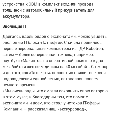
устройства к ЭВМ в комплект входили провода,
толщиной с автомобильный прикуриватель для
аккумулятора.
Эволюция IT
Двигаясь вдоль рядов с экспонатами, можно увидеть
эволюцию IT-блока «Татнефти». Сначала появились
первые персональные компьютеры из ГДР Robotron,
затем — более совершенная техника, например,
ноутбуки «Макинтош» с оперативной памятью в два
мегабайта и жестким диском на 40 мегабайт. С тех пор
и до того, как «Татнефть» полностью свяжет все свои
подразделения единой сетью, оставалось совсем
немного времени.
«Мы очень рады, что смогли сохранить свою историю
в этом музее, и благодарны тем, кто помог с
экспонатами, и всем, кто стоял у истоков IT-сферы
Компании, — рассказал наш «экскурсовод»,