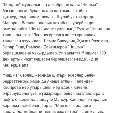
“Мәйдан” журналының декабрь ае саны “Чишмә”гә
багышланган булачак дип шатлыклы хәбәр
җиткерделәр чишмәлеләр. Шулай ук тиз арада
Мәһәрша Вәлиуллованың китабын күрербез дип
өметләнәбез. Шигырьләре тупланып, “Рухият” фондына
тапшырылган. “Лениногорскига килеп урнашкач,
танылган язучылар: Шамил Бикчурин, Җәмит Рәхимов,
Әсрар Гали, Рамазан Байтимеров “Чишмә”
берләшмәсенә чакырдылар. Ул вакытта “Чишмә” 100
дән артык иҗат кешесен берләштергән иде”, - дип
Мәһәрша апа.
“Чишмә” берләшмәсендә шигъри әсәрләр белән
беррәттән җыр-моң да янәшә атлый. Гөләндәм
Кәбирова һәр утырышны, һәр әдәби кичәне,
очрашуларны үзенең җырлары белән шатландыра, ә
нефть өлкәсендә эшләүче Мансур Хәсәнов гитарасын
һәрвакыт үзе белән йөртә. “Мин шигырьләргә
караганда, көйләрне тизрәк иҗат итәм”, - дип кулына