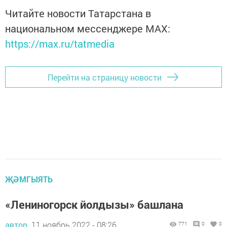
Читайте новости Татарстана в
национальном мессенджере MАХ:
https://max.ru/tatmedia
Перейти на страницу новости
ҖӘМГЫЯТЬ
«Лениногорск йолдызы» башлана
автор,
11 ноябрь 2022 - 08:26
771
0
0