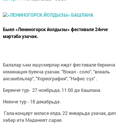
Быел «Лениногорск йолдызы» фестивале 24нче
мәртәбә узачак.
Балалар һәм яшүсмерләр иҗат фестивале берничә
номинация буенча узачак. "Вокал - соло", "вокаль
ансамбльләр", "Хореография", "Нәфис сүз" .
Беренче тур- 27 ноябрьдә, 11:00 дә башлана.
Икенче тур - 18 декабрьдә.
Гала-концерт киләсе елда, 22 январьда узачак, дип
хәбәр итә Мәдәният сарае.