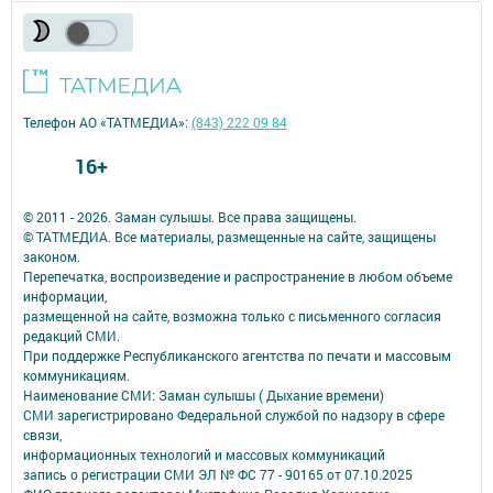
Телефон АО «ТАТМЕДИА»:
(843) 222 09 84
16+
© 2011 - 2026. Заман сулышы. Все права защищены.
© ТАТМЕДИА. Все материалы, размещенные на сайте, защищены
законом.
Перепечатка, воспроизведение и распространение в любом объеме
информации,
размещенной на сайте, возможна только с письменного согласия
редакций СМИ.
При поддержке Республиканского агентства по печати и массовым
коммуникациям.
Наименование СМИ: Заман сулышы ( Дыхание времени)
СМИ зарегистрировано Федеральной службой по надзору в сфере
связи,
информационных технологий и массовых коммуникаций
запись о регистрации СМИ ЭЛ № ФС 77 - 90165 от 07.10.2025