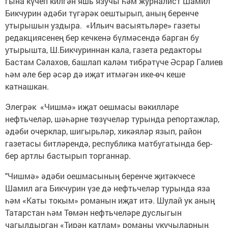
гына күчеп килгән яшь язучы һәм журналист Шамил
Бикчурин әдәби түгәрәк оештырып, аның беренче
утырышын уздыра. «Ильич васыятьләре» газеты
редакциясенең бер кечкенә бүлмәсендә барган бу
утырышта, Ш.Бикчуриннан кала, газета редакторы
Бастам Сәлахов, башлап каләм тибрәтүче Әсрар Галиев
һәм әле бер әсәр дә иҗат итмәгән ике-өч кеше
катнашкан.
Элегрәк «Чишмә» иҗат оешмасы вәкилләре
нефтьчеләр, шәһәрне төзүчеләр турында репортажлар,
әдәби очерклар, шигырьләр, хикәяләр язып, район
газетасы битләрендә, республика матбугатында бер-
бер артлы бастырып торганнар.
"Чишмә» әдәби оешмасының беренче җитәкчесе
Шамил ага Бикчурин үзе дә нефтьчеләр турында яза
һәм «Каты токым» романын иҗат итә. Шулай ук аның
Татарстан һәм Төмән нефтьчеләре дуслыгын
чагылдырган «Тирән катлам» романы укучыларның