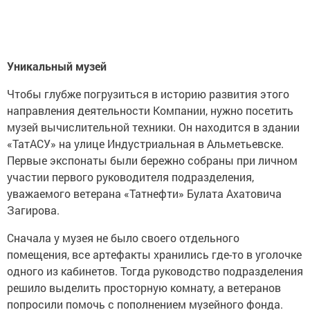
Уникальный музей
Чтобы глубже погрузиться в историю развития этого
направления деятельности Компании, нужно посетить
музей вычислительной техники. Он находится в здании
«ТатАСУ» на улице Индустриальная в Альметьевске.
Первые экспонаты были бережно собраны при личном
участии первого руководителя подразделения,
уважаемого ветерана «Татнефти» Булата Ахатовича
Загирова.
Сначала у музея не было своего отдельного
помещения, все артефакты хранились где-то в уголочке
одного из кабинетов. Тогда руководство подразделения
решило выделить просторную комнату, а ветеранов
попросили помочь с пополнением музейного фонда.