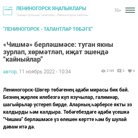
ЛЕНИНОГОРСК ЯҢАЛЫКЛАРЫ
16+
"Заман сулышы" газетасы - Лениногорск районы
"ЛЕНИНОГОРСК - ТАЛАНТЛАР ТӨБӘГЕ"
«Чишмә» берләшмәсе: туган якны
зурлап, хөрмәтләп, иҗат эшендә
“кайныйлар”
автор,
11 ноябрь 2022 - 10:34
2195
0
0
Лениногорск-Шөгер төбәгенең әдәби мирасы бик бай.
Безнең җирлек илебезгә күп язучылар, галимнәр,
шагыйрьләр үстереп бирде. Аларның һәрберсе якты эз
калдырды һәм калдыра. Төбәгебездәге әдәби үсешкә
“Чишмә” берләшмәсе үз өлешен кертте һәм бу шулай
дәвам итә дә.