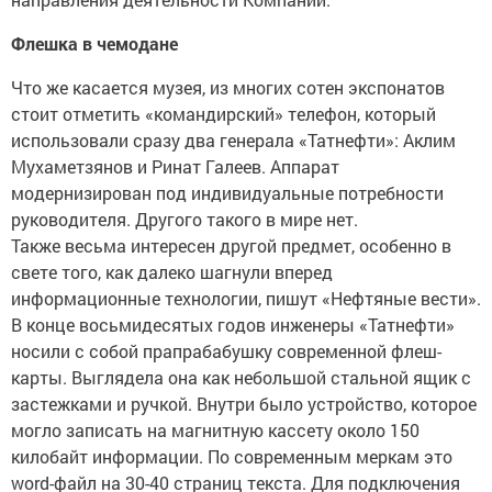
Флешка в чемодане
Что же касается музея, из многих сотен экспонатов
стоит отметить «командирский» телефон, который
использовали сразу два генерала «Татнефти»: Аклим
Мухаметзянов и Ринат Галеев. Аппарат
модернизирован под индивидуальные потребности
руководителя. Другого такого в мире нет.
Также весьма интересен другой предмет, особенно в
свете того, как далеко шагнули вперед
информационные технологии, пишут «Нефтяные вести».
В конце восьмидесятых годов инженеры «Татнефти»
носили с собой прапрабабушку современной флеш-
карты. Выглядела она как небольшой стальной ящик с
застежками и ручкой. Внутри было устройство, которое
могло записать на магнитную кассету около 150
килобайт информации. По современным меркам это
word-файл на 30-40 страниц текста. Для подключения