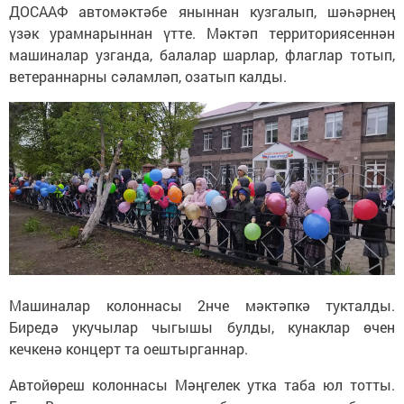
ДОСААФ автомәктәбе яныннан кузгалып, шәһәрнең
үзәк урамнарыннан үтте. Мәктәп территориясеннән
машиналар узганда, балалар шарлар, флаглар тотып,
ветераннарны сәламләп, озатып калды.
Машиналар колоннасы 2нче мәктәпкә тукталды.
Биредә укучылар чыгышы булды, кунаклар өчен
кечкенә концерт та оештырганнар.
Автойөреш колоннасы Мәңгелек утка таба юл тотты.