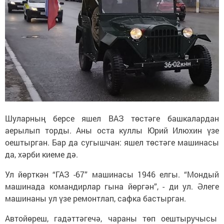
Шуларның берсе яшел ВАЗ төстәге башкалардан
аерылып торды. Аны оста куллы Юрий Илюхин үзе
оештырган. Бар да сугышчан: яшел төстәге машинасы
да, хәрби киеме дә.
Ул йөрткән “ГАЗ -67” машинасы 1946 елгы. “Мондый
машинада командирлар гына йөргән”, - ди ул. Әлеге
машинаны ул үзе ремонтлап, сафка бастырган.
Автойөреш, гадәттәгечә, чараны төп оештыручысы