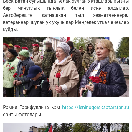
Бөек Ватан сугышында һәлак булган якташларыбызны
бер минутлык тынлык белән искә алдылар.
Автойөрештә катнашкан тыл хезмәтчәннәре,
ветераннар, шулай ук укучылар Мәңгелек утка чәчәкләр
куйды.
Рамия Гарифуллина һәм
https://leninogorsk.tatarstan.ru
сайты фотолары