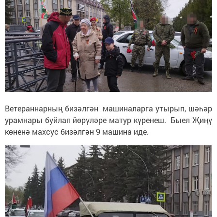
Ветераннарның бизәлгән машиналарга утырып, шәһәр
урамнары буйлап йөрүләре матур күренеш. Быел Җиңү
көненә махсус бизәлгән 9 машина иде.