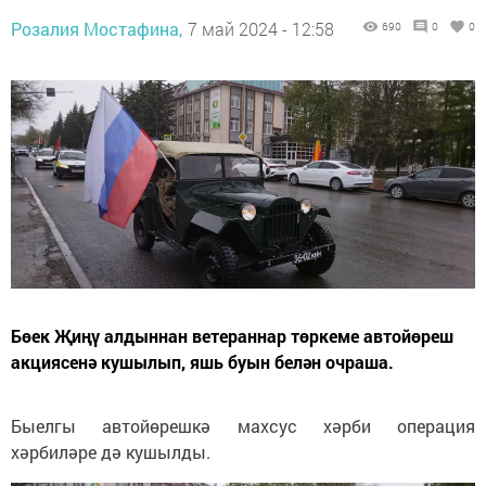
Розалия Мостафина,
7 май 2024 - 12:58
690
0
0
Бөек Җиңү алдыннан ветераннар төркеме автойөреш
акциясенә кушылып, яшь буын белән очраша.
Быелгы автойөрешкә махсус хәрби операция
хәрбиләре дә кушылды.