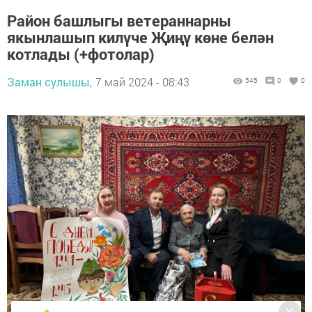
Район башлыгы ветераннарны
якынлашып килүче Җиңү көне белән
котлады (+фотолар)
Заман сулышы,
7 май 2024 - 08:43
545
0
0