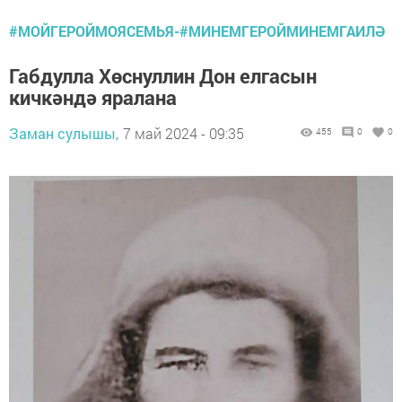
#МОЙГЕРОЙМОЯСЕМЬЯ-#МИНЕМГЕРОЙМИНЕМГАИЛӘ
Габдулла Хөснуллин Дон елгасын
кичкәндә яралана
Заман сулышы,
7 май 2024 - 09:35
455
0
0