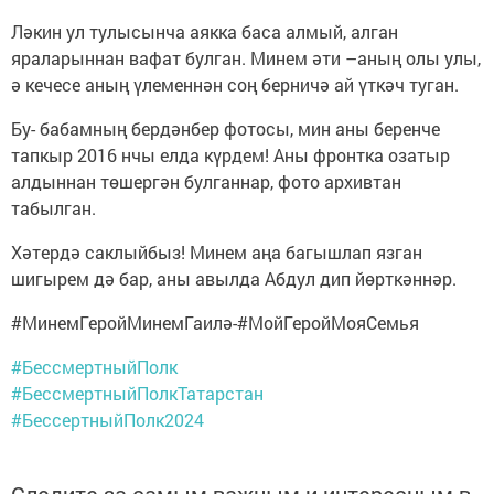
Ләкин ул тулысынча аякка баса алмый, алган
яраларыннан вафат булган. Минем әти –аның олы улы,
ә кечесе аның үлеменнән соң берничә ай үткәч туган.
Бу- бабамның бердәнбер фотосы, мин аны беренче
тапкыр 2016 нчы елда күрдем! Аны фронтка озатыр
алдыннан төшергән булганнар, фото архивтан
табылган.
Хәтердә саклыйбыз! Минем аңа багышлап язган
шигырем дә бар, аны авылда Абдул дип йөрткәннәр.
#МинемГеройМинемГаилә-#МойГеройМояСемья
#БессмертныйПолк
#БессмертныйПолкТатарстан
#БессертныйПолк2024