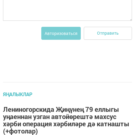
Отправить
Авторизоваться
ЯҢАЛЫКЛАР
Лениногорскида Җиңүнең 79 еллыгы
уңаеннан узган автойөрештә махсус
хәрби операция хәрбиләре дә катнашты
(+фотолар)