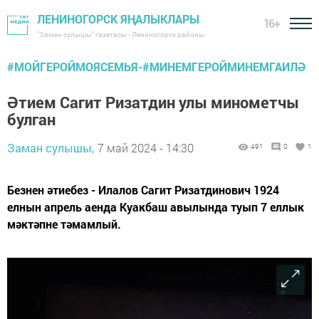
ЛЕНИНОГОРСК ЯҢАЛЫКЛАРЫ
16+
"Заман сулышы" газетасы - Лениногорск районы
#МОЙГЕРОЙМОЯСЕМЬЯ-#МИНЕМГЕРОЙМИНЕМГАИЛӘ
Әтием Сагит Ризатдин улы минометчы
булган
Заман сулышы,
7 май 2024 - 14:30
491
0
1
Безнен әтиебез - Илалов Сагит Ризатдинович 1924
елнын апрель аенда Куакбаш авылында туып 7 еллык
мәктәпне тәмамлый.