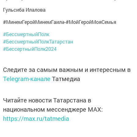
Гульсиба Илалова
#МинемГеройМинемГаилә-#МойГеройМояСемья
#БессмертныйПолк
#БессмертныйПолкТатарстан
#БессертныйПолк2024
Следите за самым важным и интересным в
Telegram-канале
Татмедиа
Читайте новости Татарстана в
национальном мессенджере MАХ:
https://max.ru/tatmedia