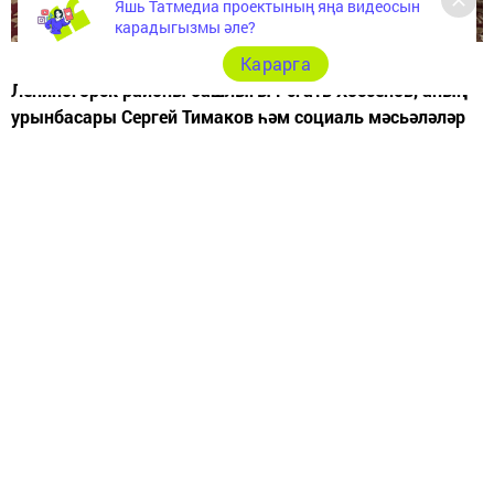
Яшь Татмедиа проектының яңа видеосын
карадыгызмы әле?
Карарга
Лениногорск районы башлыгы Рәгать Хөсәенов, аның
урынбасары Сергей Тимаков һәм социаль мәсьәләләр
буенча урынбасары Гөлнара Вәгыйзова ветераннарны
якынлашып килүче Җиңү көне белән котлады һәм
истәлекле бүләкләр тапшырды.
Дмитрий Николаевич Рукавишников
1927 елның 4
ноябрендә Бөгелмә районының Холодная головка
авылында туган. Мәктәпне тәмамлап колозга эшкә
урнаша. 1944 елда фронтка чакырыла һәм рус-япон
сугышында катнаша, 1947 елда фронттан кайта.
50 елга якын Лениногорскида яши, гомере буе
Карабашның ВПЧ-21дә эшли һәм аннан лаеклы ялга
китә.
Дмитрий Рукавшниковның зур һәм тату гаиләсе бар,