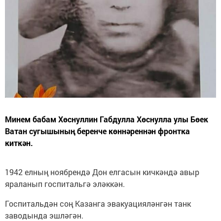
Минем бабам Хөснуллин Габдулла Хөснулла улы Бөек
Ватан сугышының беренче көннәреннән фронтка
киткән.
1942 елның ноябрендә Дон елгасын кичкәндә авыр
яраланып госпитальгә эләккән.
Госпитальдән соң Казанга эвакуацияләнгән танк
заводында эшләгән.