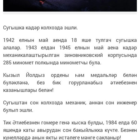
Сугышка кадәр колхозда эшли.
1942 елнын май аенда 18 яше тулгач сугышка
алалар. 1943 елдан 1945 елнын май аена кадәр
механикалаштырылган зиновниковский корпусында
285 миномет полкында минометчы була.
Кызыл Йолдыз ордены һәм медальләр белән
бүләкләнә, без бик горурланабыз әтиебезнен
казанышлары белән!
Сугыштан сон колхозда механик, аннан сон инженер
булып эшли.
Тик Әтиебезнен гомере генә кыска булды, 1984 елда 60
яшендә каты авырудан сон бакыйлыкка күчте. Безнен
күнелләрдә анын якты истәлеге мәнге сакланыр!