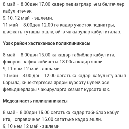
8 май – 8.00дән 17.00 кадәр педиатрлар һәм белгечләр
кабул итәчәк.
9, 10, 12 май - эшләми.
11 май – 8.00дән 12.00 гә кадәр участок педиатры,
шәфкать туташы эшли, өйгә чакырулар кабул итәләр.
Үзәк район хастаханәсе поликлиникасы
8 май – 8.00дән 15.00 кә кадәр табиблар кабул итә,
флюроография кабинеты 18.00гә кадәр эшли.
9, 11 һәм 12 май - эшләми
10 май - 8.00 дән 12.00 сәгатькә кадәр кабул итү алып
барыла, кичектергесез ярдәм күрсәтү бүлекчәсе
фельдшерлары чакыруларга хезмәт күрсәтәчәк.
Медсанчасть поликлиникасы
8 май - 8.00дән 15.00 сәгатькә кадәр табиблар кабул
итә, справочная 16.00 сәгатькә кадәр эшли.
9, 10 һәм 12 май - эшләми