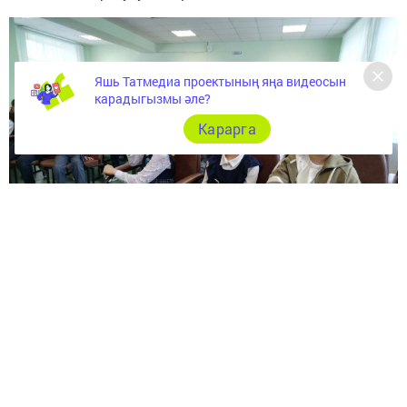
Яшь Татмедиа проектының яңа видеосын
карадыгызмы әле?
Карарга
Укучылар татар халкының гореф-гадәтләре, йолалары,
милли киемнәре белән танышты. Аларны
иң кызыксындарганы — сандык иде, әлбәттә. Аның
эчендә нәрсәләр бар иде соң?