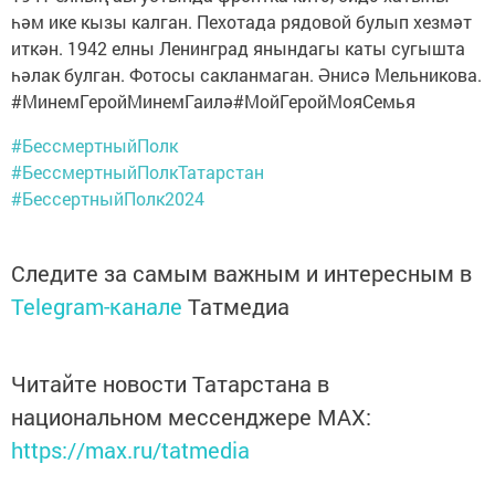
һәм ике кызы калган. Пехотада рядовой булып хезмәт
иткән. 1942 елны Ленинград янындагы каты сугышта
һәлак булган. Фотосы сакланмаган. Әнисә Мельникова.
#МинемГеройМинемГаилә#МойГеройМояСемья
#БессмертныйПолк
#БессмертныйПолкТатарстан
#БессертныйПолк2024
Следите за самым важным и интересным в
Telegram-канале
Татмедиа
Читайте новости Татарстана в
национальном мессенджере MАХ:
https://max.ru/tatmedia