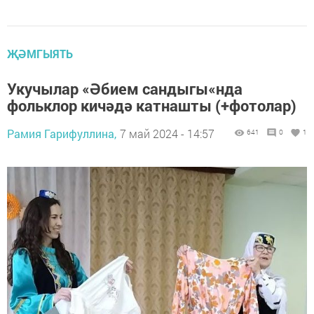
ҖӘМГЫЯТЬ
Укучылар «Әбием сандыгы«нда
фольклор кичәдә катнашты (+фотолар)
Рамия Гарифуллина,
7 май 2024 - 14:57
641
0
1