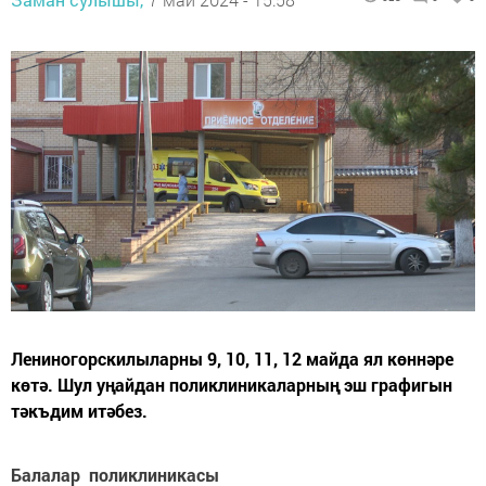
Лениногорскилыларны 9, 10, 11, 12 майда ял көннәре
көтә. Шул уңайдан поликлиникаларның эш графигын
тәкъдим итәбез.
Балалар поликлиникасы