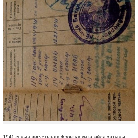
1941 елның августында фронтка китә, өйдә хатыны