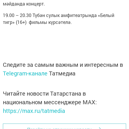
мәйданда концерт.
19.00 – 20.30 Түбән сулык амфитеатрында «Белый
тигр» (16+) фильмы күрсәтелә.
Следите за самым важным и интересным в
Telegram-канале
Татмедиа
Читайте новости Татарстана в
национальном мессенджере MАХ:
https://max.ru/tatmedia