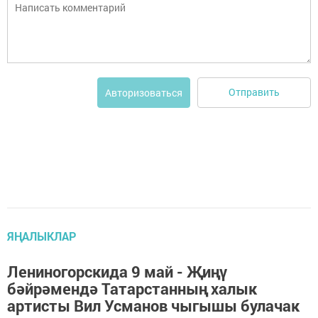
Отправить
Авторизоваться
ЯҢАЛЫКЛАР
Лениногорскида 9 май - Җиңү
бәйрәмендә Татарстанның халык
артисты Вил Усманов чыгышы булачак