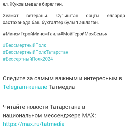
ел, Жуков медале бирелгән.
Хезмәт ветераны. Сугыштан соңгы елларда
хастаханәдә баш бухгалтер булып эшләгән.
#МинемГеройМинемГаилә#МойГеройМояСемья
#БессмертныйПолк
#БессмертныйПолкТатарстан
#БессертныйПолк2024
Следите за самым важным и интересным в
Telegram-канале
Татмедиа
Читайте новости Татарстана в
национальном мессенджере MАХ:
https://max.ru/tatmedia