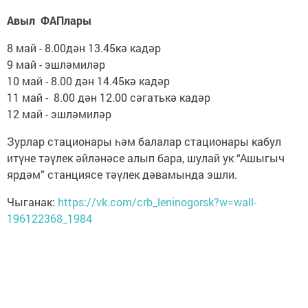
Авыл ФАПлары
8 май - 8.00дән 13.45кә кадәр
9 май - эшләмиләр
10 май - 8.00 дән 14.45кә кадәр
11 май - 8.00 дән 12.00 сәгатькә кадәр
12 май - эшләмиләр
Зурлар стационары һәм балалар стационары кабул
итүне тәүлек әйләнәсе алып бара, шулай ук “Ашыгыч
ярдәм” станциясе тәүлек дәвамында эшли.
Чыганак:
https://vk.com/crb_leninogorsk?w=wall-
196122368_1984