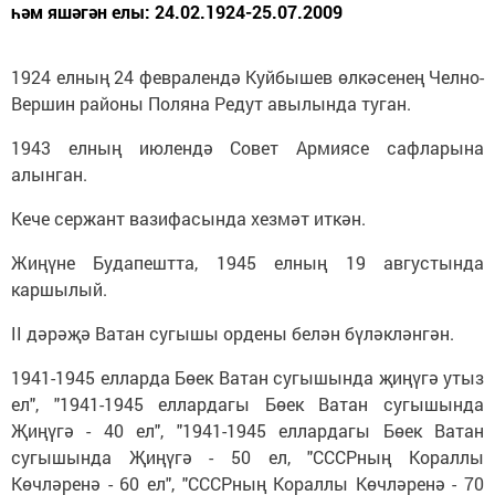
һәм яшәгән елы: 24.02.1924-25.07.2009
1924 елның 24 февралендә Куйбышев өлкәсенең Челно-
Вершин районы Поляна Редут авылында туган.
1943 елның июлендә Совет Армиясе сафларына
алынган.
Кече сержант вазифасында хезмәт иткән.
Жиңүне Будапештта, 1945 елның 19 августында
каршылый.
II дәрәҗә Ватан сугышы ордены белән бүләкләнгән.
1941-1945 елларда Бөек Ватан сугышында җиңүгә утыз
ел", "1941-1945 еллардагы Бөек Ватан сугышында
Җиңүгә - 40 ел", "1941-1945 еллардагы Бөек Ватан
сугышында Җиңүгә - 50 ел, "СССРның Кораллы
Көчләренә - 60 ел", "СССРның Кораллы Көчләренә - 70