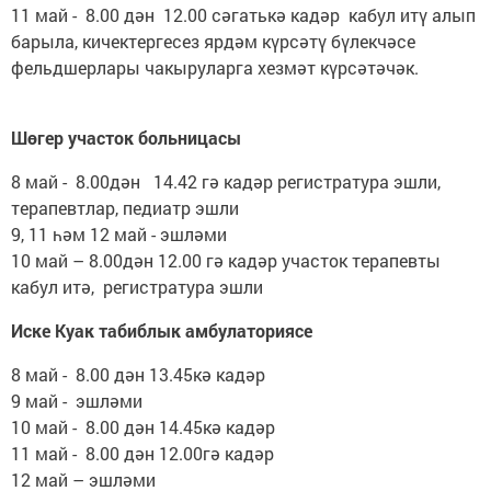
11 май - 8.00 дән 12.00 сәгатькә кадәр кабул итү алып
барыла, кичектергесез ярдәм күрсәтү бүлекчәсе
фельдшерлары чакыруларга хезмәт күрсәтәчәк.
Шөгер участок больницасы
8 май - 8.00дән 14.42 гә кадәр регистратура эшли,
терапевтлар, педиатр эшли
9, 11 һәм 12 май - эшләми
10 май – 8.00дән 12.00 гә кадәр участок терапевты
кабул итә, регистратура эшли
Иске Куак табиблык амбулаториясе
8 май - 8.00 дән 13.45кә кадәр
9 май - эшләми
10 май - 8.00 дән 14.45кә кадәр
11 май - 8.00 дән 12.00гә кадәр
12 май – эшләми