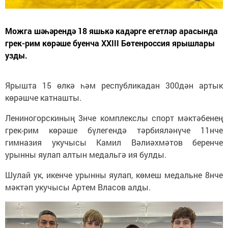
Можга шәһәрендә 18 яшькә кадәрге егетләр арасында
грек-рим көрәше буенча XXIII Бөтенроссия ярышлары
узды.
Ярышта 15 өлкә һәм республикадан 300дән артык
көрәшче катнашты.
Лениногорскиның 3нче комплекслы спорт мәктәбенең
грек-рим көрәше бүлегендә тәрбияләнүче 11нче
гимназия укучысы Камил Вәлиәхмәтов беренче
урынны яулап алтын медальгә ия булды.
Шулай ук, икенче урынны яулап, көмеш медальне 8нче
мәктәп укучысы Артем Власов алды.