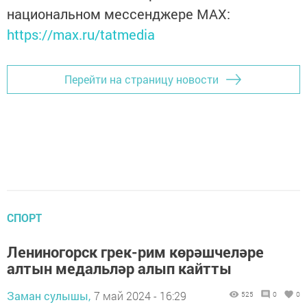
национальном мессенджере MАХ:
https://max.ru/tatmedia
Перейти на страницу новости
СПОРТ
Лениногорск грек-рим көрәшчеләре
алтын медальләр алып кайтты
Заман сулышы,
7 май 2024 - 16:29
525
0
0