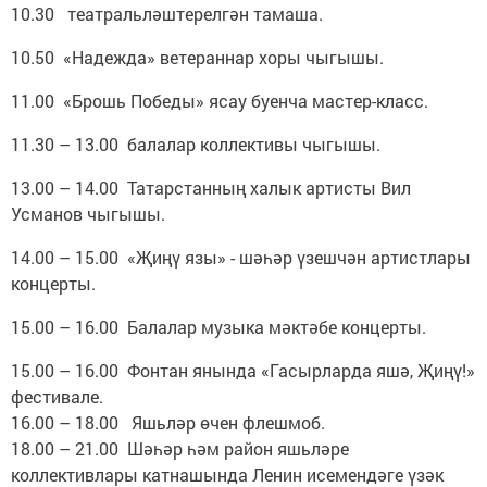
10.30 театральләштерелгән тамаша.
10.50 «Надежда» ветераннар хоры чыгышы.
11.00 «Брошь Победы» ясау буенча мастер-класс.
11.30 – 13.00 балалар коллективы чыгышы.
13.00 – 14.00 Татарстанның халык артисты Вил
Усманов чыгышы.
14.00 – 15.00 «Җиңү язы» - шәһәр үзешчән артистлары
концерты.
15.00 – 16.00 Балалар музыка мәктәбе концерты.
15.00 – 16.00 Фонтан янында «Гасырларда яшә, Җиңү!»
фестивале.
16.00 – 18.00 Яшьләр өчен флешмоб.
18.00 – 21.00 Шәһәр һәм район яшьләре
коллективлары катнашында Ленин исемендәге үзәк