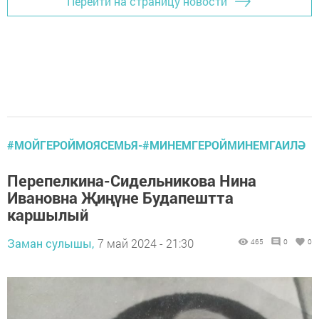
Перейти на страницу новости
#МОЙГЕРОЙМОЯСЕМЬЯ-#МИНЕМГЕРОЙМИНЕМГАИЛӘ
Перепелкина-Сидельникова Нина
Ивановна Җиңүне Будапештта
каршылый
Заман сулышы,
7 май 2024 - 21:30
465
0
0