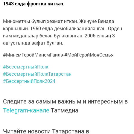
1943 елда фронтка киткән.
Минометчы булып хезмәт иткән. Жиңүне Венада
каршылый. 1950 елда демобилизацияләнгән. Орден
һәм медальләр белән бүләкләнгән. 2006 елның 3
августында вафат булган.
#МинемГеройМинемГаилә-#МойГеройМояСемья
#БессмертныйПолк
#БессмертныйПолкТатарстан
#БессертныйПолк2024
Следите за самым важным и интересным в
Telegram-канале
Татмедиа
Читайте новости Татарстана в