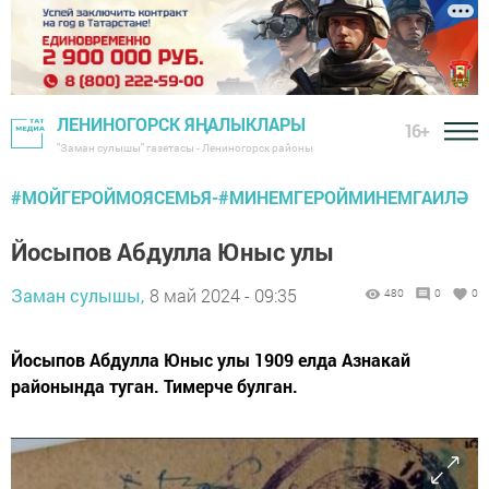
ЛЕНИНОГОРСК ЯҢАЛЫКЛАРЫ
16+
"Заман сулышы" газетасы - Лениногорск районы
#МОЙГЕРОЙМОЯСЕМЬЯ-#МИНЕМГЕРОЙМИНЕМГАИЛӘ
Йосыпов Абдулла Юныс улы
Заман сулышы,
8 май 2024 - 09:35
480
0
0
Йосыпов Абдулла Юныс улы 1909 елда Азнакай
районында туган. Тимерче булган.