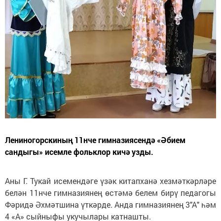
Лениногорскиның 11нче гимназиясендә «Әбием
сандыгы» исемле фольклор кичә узды.
Аны Г. Тукай исемендәге үзәк китапханә хезмәткәрләре
белән 11нче гимназиянең өстәмә белем бирү педагогы
Фәридә Әхмәтшина үткәрде. Анда гимназиянең 3"А" һәм
4 «А» сыйныфы укучылары катнашты.