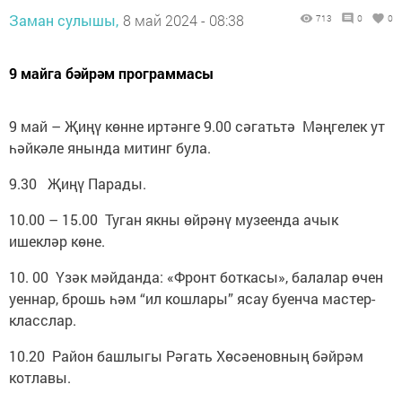
Заман сулышы,
8 май 2024 - 08:38
713
0
0
9 майга бәйрәм программасы
9 май – Җиңү көнне иртәнге 9.00 сәгатьтә Мәңгелек ут
һәйкәле янында митинг була.
9.30 Җиңү Парады.
10.00 – 15.00 Туган якны өйрәнү музеенда ачык
ишекләр көне.
10. 00 Үзәк мәйданда: «Фронт боткасы», балалар өчен
уеннар, брошь һәм “ил кошлары” ясау буенча мастер-
класслар.
10.20 Район башлыгы Рәгать Хөсәеновның бәйрәм
котлавы.