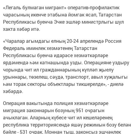
«Легаль булмаган мигрант» оператив-профилактик
чарасының икенче этабына йомгак ясап, Татарстан
Республикасы буенча Эчке эшләр министрлыгы шул
хакта хәбәр итә.
«Чаралар агымдагы елның 20-24 апрелендә Россия
Федераль иминлек хезмәтенең Татарстан
Республикасы буенча идарәсе хезмәткәрләре
ярдәмендә һәм катнашында узды. Операцияне уздыру
чорында чит ил гражданнарының күпләп җыелу
урыннары, төзелеш, сәүдә, транспорт, авыл хуҗалыгы
һәм торак секторы объектлары тикшерелде», - диелә
хәбәрдә.
Операция вакытында полиция хезмәткәрләре
миграция законнарын бозуның 951 очрагын
ачыклаган. Аларның күбесе чит ил кешеләренең
республика территориясендә яшәү режимын бозу белән
бәйле - 531 очрак. Моннан тыш, законсыз эшчәнлек