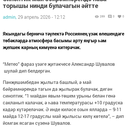
торышы нинди булачагын әйтте
admin,
29 апрель 2026 - 12:12
289
0
0
Якындагы берничә тәүлектә Россиянең үзәк өлешендәге
төбәкләрдә атмосфера басымы арту яңгыр һәм
җепшек карның кимүенә китерәчәк.
“Метео” фараз үзәге җитәкчесе Александр Шувалов
шулай дип белдергән.
Пәнҗешәмбедән җылыта башлый, ә май
бәйрәмнәрендә тагын да җылырак булачак, дигән
синоптик. “1 майдан явым-төшем урыны белән генә
сакланып калачак, ә һава температурасы +10 градуска
кадәр күтәреләчәк. Ә инде киләсе озын ялларда – 9-11
майда 12-17 градуслы май җылысы килү көтелә”, – дип
йомгак ясаган сүзенә Шувалов.