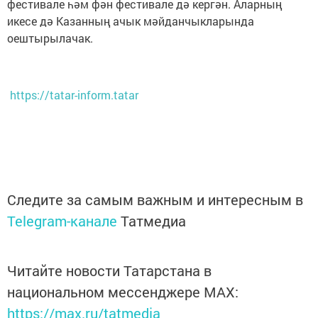
фестивале һәм фән фестивале дә кергән. Аларның
икесе дә Казанның ачык мәйданчыкларында
оештырылачак.
https://tatar-inform.tatar
Следите за самым важным и интересным в
Telegram-канале
Татмедиа
Читайте новости Татарстана в
национальном мессенджере MАХ:
https://max.ru/tatmedia