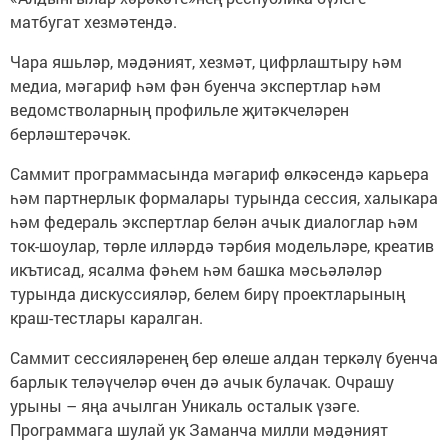
матбугат хезмәтендә.
Чара яшьләр, мәдәният, хезмәт, цифрлаштыру һәм
медиа, мәгариф һәм фән буенча экспертлар һәм
ведомстволарның профильле җитәкчеләрен
берләштерәчәк.
Саммит программасында мәгариф өлкәсендә карьера
һәм партнерлык формалары турында сессия, халыкара
һәм федераль экспертлар белән ачык диалоглар һәм
ток-шоулар, төрле илләрдә тәрбия модельләре, креатив
икътисад, ясалма фәһем һәм башка мәсьәләләр
турында дискуссияләр, белем бирү проектларының
краш-тестлары каралган.
Саммит сессияләренең бер өлеше алдан теркәлү буенча
барлык теләүчеләр өчен дә ачык булачак. Очрашу
урыны – яңа ачылган Уникаль осталык үзәге.
Программага шулай ук Заманча милли мәдәният