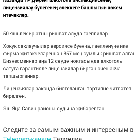
лицензияләү бүлегенең элеккеге башлыгын хөкем
итәчәкләр.
50 яшьлек ир-атны ришвәт алуда гаеплиләр.
Хокук саклаучылар версиясе буенча, гаепләнүче ике
фирма җитәкчеләреннән 857 мең сумлык ришвәт алган.
Бизнесменнар аңа 12 сәүдә ноктасында алкоголь
сатуга гарантияле лицензияләр биргән өчен акча
тапшырганнар.
Лицензияләр законда билгеләнгән тәртипне читләтеп
бирелгән.
Эш Яңа Савин районы судына җибәрелгән.
Следите за самым важным и интересным в
Telegram-канале
Татмедиа