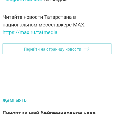
Читайте новости Татарстана в
национальном мессенджере MАХ:
https://max.ru/tatmedia
Перейти на страницу новости
ҖӘМГЫЯТЬ
Синоптик май бәйрәмнәрендә һава