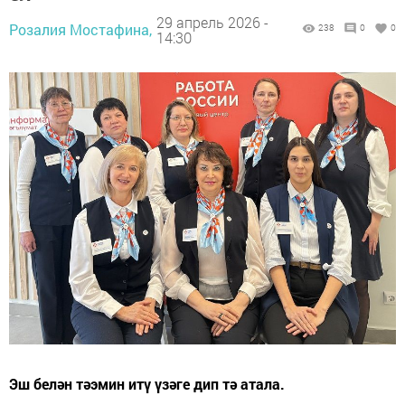
29 апрель 2026 -
Розалия Мостафина,
238
0
0
14:30
Эш белән тәэмин итү үзәге дип тә атала.