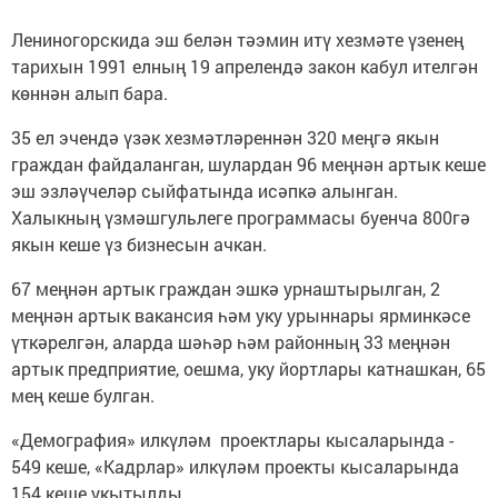
Лениногорскида эш белән тәэмин итү хезмәте үзенең
тарихын 1991 елның 19 апрелендә закон кабул ителгән
көннән алып бара.
35 ел эчендә үзәк хезмәтләреннән 320 меңгә якын
граждан файдаланган, шулардан 96 меңнән артык кеше
эш эзләүчеләр сыйфатында исәпкә алынган.
Халыкның үзмәшгульлеге программасы буенча 800гә
якын кеше үз бизнесын ачкан.
67 меңнән артык граждан эшкә урнаштырылган, 2
меңнән артык вакансия һәм уку урыннары ярминкәсе
үткәрелгән, аларда шәһәр һәм районның 33 меңнән
артык предприятие, оешма, уку йортлары катнашкан, 65
мең кеше булган.
«Демография» илкүләм проектлары кысаларында -
549 кеше, «Кадрлар» илкүләм проекты кысаларында
154 кеше укытылды.