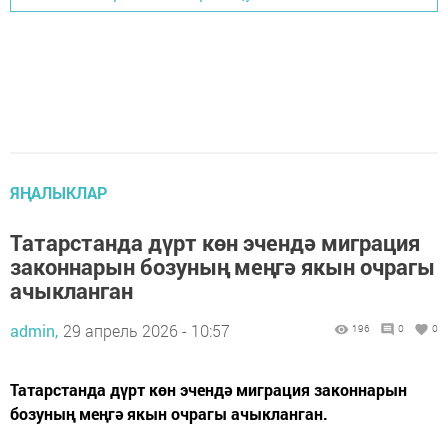
ЯҢАЛЫКЛАР
Татарстанда дүрт көн эчендә миграция
законнарын бозуның меңгә якын очрагы
ачыкланган
admin,
29 апрель 2026 - 10:57
196
0
0
Татарстанда дүрт көн эчендә миграция законнарын
бозуның меңгә якын очрагы ачыкланган.