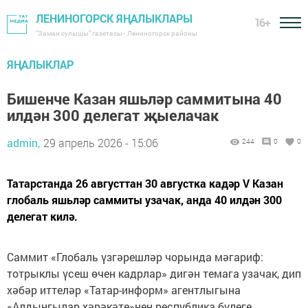
ЛЕНИНОГОРСК ЯҢАЛЫКЛАРЫ
16+
"Заман сулышы" газетасы - Лениногорск районы
ЯҢАЛЫКЛАР
Бишенче Казан яшьләр саммитына 40
илдән 300 делегат җыелачак
admin,
29 апрель 2026 - 15:06
244
0
0
Татарстанда 26 августтан 30 августка кадәр V Казан
глобаль яшьләр саммиты узачак, анда 40 илдән 300
делегат килә.
Саммит «Глобаль үзгәрешләр чорында мәгариф:
тотрыклы үсеш өчен кадрлар» дигән темага узачак, дип
хәбәр иттеләр «Татар-информ» агентлыгына
«Алдынгылар хәрәкәте»нең республика бүлеге