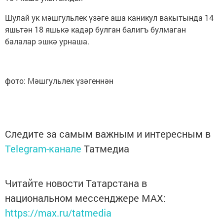
Шулай ук мәшгульлек үзәге аша каникул вакытында 14
яшьтән 18 яшькә кадәр булган балигъ булмаган
балалар эшкә урнаша.
фото: Мәшгульлек үзәгеннән
Следите за самым важным и интересным в
Telegram-канале
Татмедиа
Читайте новости Татарстана в
национальном мессенджере MАХ:
https://max.ru/tatmedia