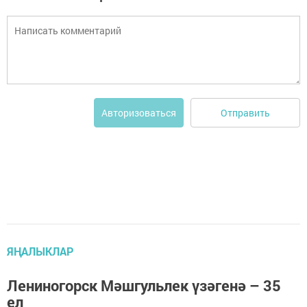
Отправить
Авторизоваться
ЯҢАЛЫКЛАР
Лениногорск Мәшгульлек үзәгенә – 35
ел