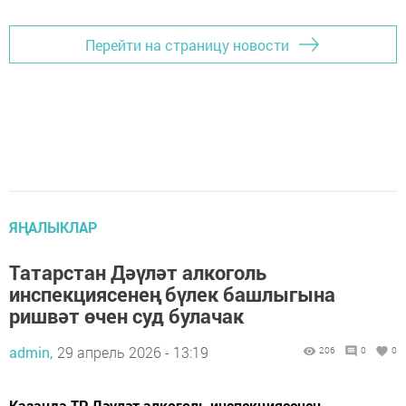
Перейти на страницу новости
ЯҢАЛЫКЛАР
Татарстан Дәүләт алкоголь
инспекциясенең бүлек башлыгына
ришвәт өчен суд булачак
admin,
29 апрель 2026 - 13:19
206
0
0
Казанда ТР Дәүләт алкоголь инспекциясенең