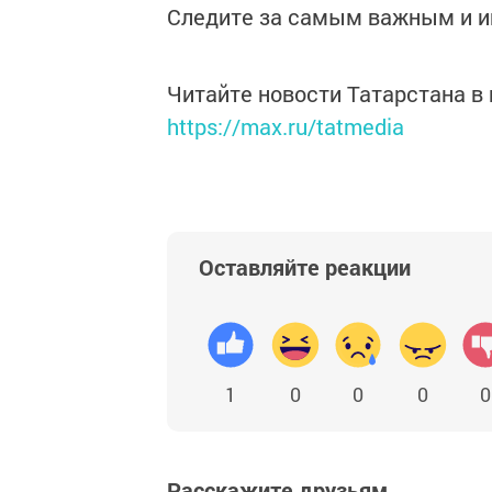
Следите за самым важным и 
Читайте новости Татарстана 
https://max.ru/tatmedia
Оставляйте реакции
1
0
0
0
0
Расскажите друзьям