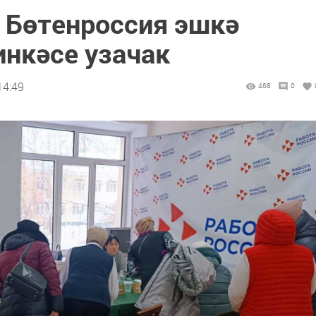
 Бөтенроссия эшкә
нкәсе узачак
14:49
468
0