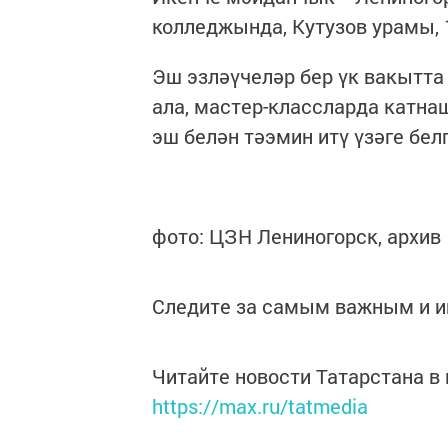
колледжында, Кутузов урамы, 1
Эш эзләүчеләр бер үк вакытта
ала, мастер-классларда катна
эш белән тәэмин итү үзәге бе
фото: ЦЗН Лениногорск, архив
Следите за самым важным и 
Читайте новости Татарстана 
https://max.ru/tatmedia