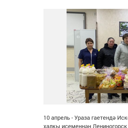
10 апрель - Ураза гаетендә И
халкы исеменнән Лениногорск 