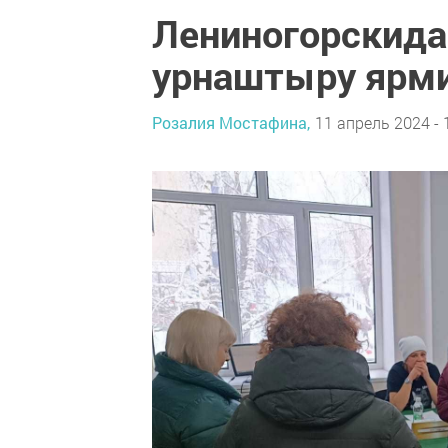
Лениногорскида
урнаштыру ярми
Розалия Мостафина,
11 апрель 2024 - 