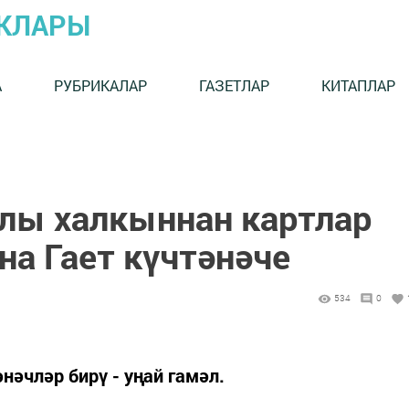
ЫКЛАРЫ
А
РУБРИКАЛАР
ГАЗЕТЛАР
КИТАПЛАР
лы халкыннан картлар
на Гает күчтәнәче
534
0
нәчләр бирү - уңай гамәл.