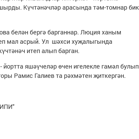
пшырды. Күчтәнәчләр арасында тәм-томнар бик
ва белән бергә барганнар. Люция ханым
теп мал асрый. Ул шәхси хуҗалыгында
үчтәнәч итеп алып барган.
- йортта яшәүчеләр өчен игелекле гамәл булып
торы Рамис Галиев та рәхмәтен җиткергән.
ДИПИ"