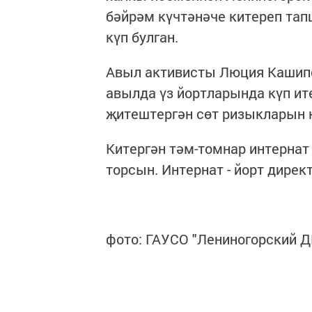
бәйрәм күчтәнәче китереп та
күп булган.
Авыл активисты Люция Кашипо
авылда үз йортларында күп и
җитештергән сөт ризыкларын к
Китергән тәм-томнар интернат 
торсын. Интернат - йорт дирек
фото: ГАУСО "Лениногорский 