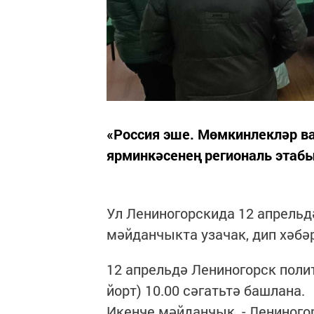
«Россия эше. Мөмкинлекләр в
ярминкәсенең региональ этабы
Ул Лениногорскида 12 апрельд
мәйданчыкта узачак, дип хәбә
12 апрельдә Лениногорск поли
йорт) 10.00 сәгатьтә башлана.
Икенче мәйданчык - Лениногор