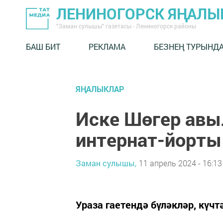
ЛЕНИНОГОРСК ЯҢАЛ
"Заман сулышы" газетасы - Лениногорск районы
БАШ БИТ
РЕКЛАМА
БЕЗНЕҢ ТУРЫНД
ЯҢАЛЫКЛАР
Иске Шөгер авы
интернат-йорты
Заман сулышы,
11 апрель 2024 - 16:13
Ураза гаетендә бүләкләр, күчтә