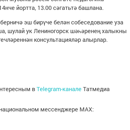
4нче йортта, 13.00 сәгатьтә башлана.
 берничә эш бирүче белән собеседование уза
ша, шулай ук Лениногорск шәһәренең халыкны
лгечләреннән консультацияләр алырлар.
интересным в
Telegram-канале
Татмедиа
в национальном мессенджере MАХ: