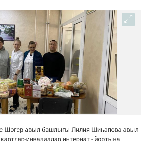
ске Шөгер авыл башлыгы Лилия Шиһапова авыл
картлар-инвалидлар интернат - йортына