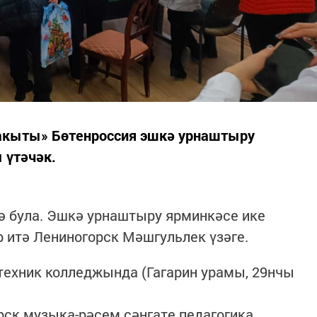
акыты» Бөтенроссия эшкә урнаштыру
 үтәчәк.
ә була. Эшкә урнаштыру ярминкәсе ике
р итә Лениногорск Мәшгульлек үзәге.
техник колледжында (Гагарин урамы, 29нчы
ск музыка-рәсем сәнгате педагогика