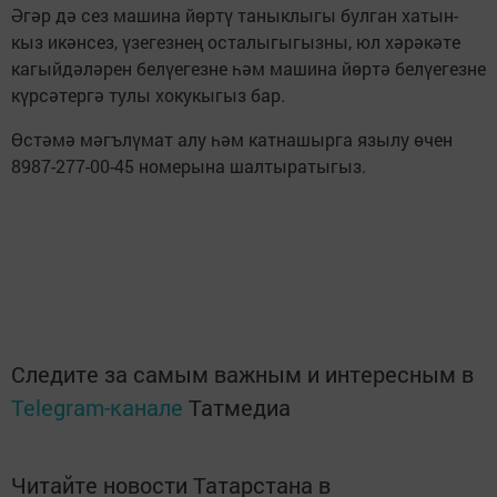
Әгәр дә сез машина йөртү таныклыгы булган хатын-
кыз икәнсез, үзегезнең осталыгыгызны, юл хәрәкәте
кагыйдәләрен белүегезне һәм машина йөртә белүегезне
күрсәтергә тулы хокукыгыз бар.
Өстәмә мәгълүмат алу һәм катнашырга язылу өчен
8987-277-00-45 номерына шалтыратыгыз.
Следите за самым важным и интересным в
Telegram-канале
Татмедиа
Читайте новости Татарстана в