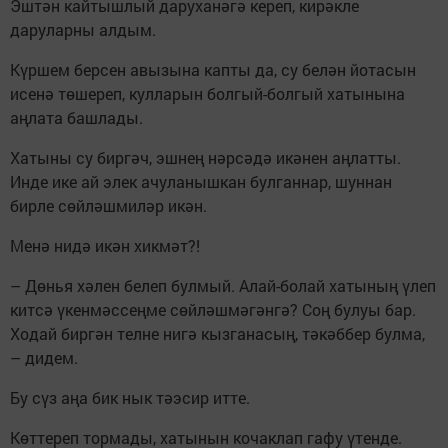
Эштән кайтышлый даруханәгә кереп, кирәкле
даруларны алдым.
Күршем берсен авызына капты да, су белән йотасын
исенә төшереп, кулларын болгый-болгый хатынына
аңлата башлады.
Хатыны су биргәч, эшнең нәрсәдә икәнен аңлатты.
Инде ике ай элек ачуланышкан булганнар, шуннан
бирле сөйләшмиләр икән.
Менә нидә икән хикмәт?!
– Дөнья хәлен белеп булмый. Алай-болай хатының үлеп
китсә үкенмәссеңме сөйләшмәгәнгә? Соң булуы бар.
Ходай биргән телне нигә кызганасың, тәкәббер булма,
– дидем.
Бу сүз аңа бик нык тәэсир итте.
Көттереп тормады, хатынын кочаклап гафу үтенде.