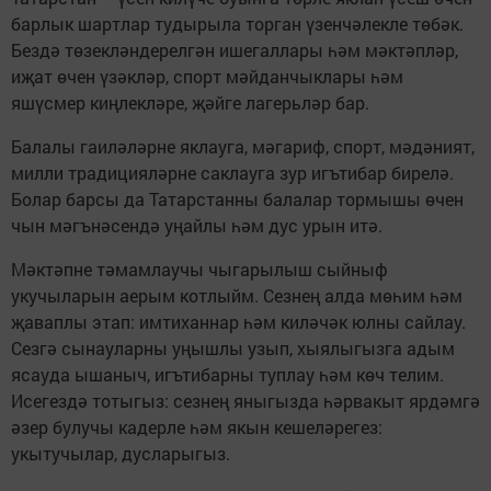
барлык шартлар тудырыла торган үзенчәлекле төбәк.
Бездә төзекләндерелгән ишегаллары һәм мәктәпләр,
иҗат өчен үзәкләр, спорт мәйданчыклары һәм
яшүсмер киңлекләре, җәйге лагерьләр бар.
Балалы гаиләләрне яклауга, мәгариф, спорт, мәдәният,
милли традицияләрне саклауга зур игътибар бирелә.
Болар барсы да Татарстанны балалар тормышы өчен
чын мәгънәсендә уңайлы һәм дус урын итә.
Мәктәпне тәмамлаучы чыгарылыш сыйныф
укучыларын аерым котлыйм. Сезнең алда мөһим һәм
җаваплы этап: имтиханнар һәм киләчәк юлны сайлау.
Сезгә сынауларны уңышлы узып, хыялыгызга адым
ясауда ышаныч, игътибарны туплау һәм көч телим.
Исегездә тотыгыз: сезнең яныгызда һәрвакыт ярдәмгә
әзер булучы кадерле һәм якын кешеләрегез:
укытучылар, дусларыгыз.