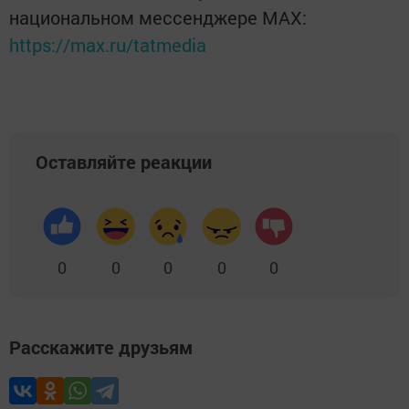
национальном мессенджере MАХ:
https://max.ru/tatmedia
Оставляйте реакции
0
0
0
0
0
Расскажите друзьям