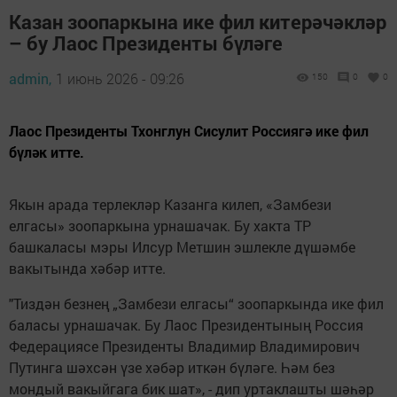
Казан зоопаркына ике фил китерәчәкләр
– бу Лаос Президенты бүләге
admin,
1 июнь 2026 - 09:26
150
0
0
Лаос Президенты Тхонглун Сисулит Россиягә ике фил
бүләк итте.
Якын арада терлекләр Казанга килеп, «Замбези
елгасы» зоопаркына урнашачак. Бу хакта ТР
башкаласы мэры Илсур Метшин эшлекле дүшәмбе
вакытында хәбәр итте.
"Тиздән безнең „Замбези елгасы“ зоопаркында ике фил
баласы урнашачак. Бу Лаос Президентының Россия
Федерациясе Президенты Владимир Владимирович
Путинга шәхсән үзе хәбәр иткән бүләге. Һәм без
мондый вакыйгага бик шат», - дип уртаклашты шәһәр