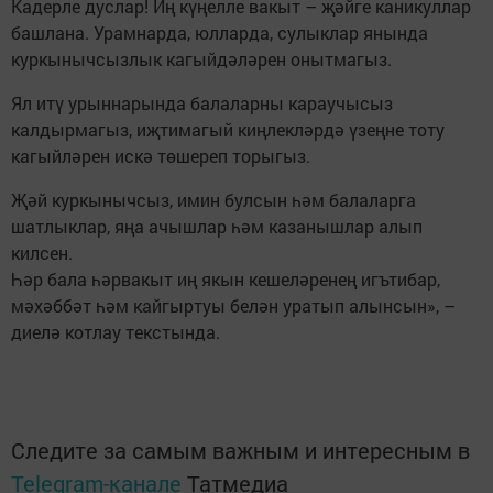
Кадерле дуслар! Иң күңелле вакыт – җәйге каникуллар
башлана. Урамнарда, юлларда, сулыклар янында
куркынычсызлык кагыйдәләрен онытмагыз.
Ял итү урыннарында балаларны караучысыз
калдырмагыз, иҗтимагый киңлекләрдә үзеңне тоту
кагыйләрен искә төшереп торыгыз.
Җәй куркынычсыз, имин булсын һәм балаларга
шатлыклар, яңа ачышлар һәм казанышлар алып
килсен.
Һәр бала һәрвакыт иң якын кешеләренең игътибар,
мәхәббәт һәм кайгыртуы белән уратып алынсын», –
диелә котлау текстында.
Следите за самым важным и интересным в
Telegram-канале
Татмедиа