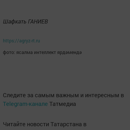
Шафкать ГАНИЕВ
https://agryz-rt.ru
фото: ясалма интеллект ярдәмендә
Следите за самым важным и интересным в
Telegram-канале
Татмедиа
Читайте новости Татарстана в