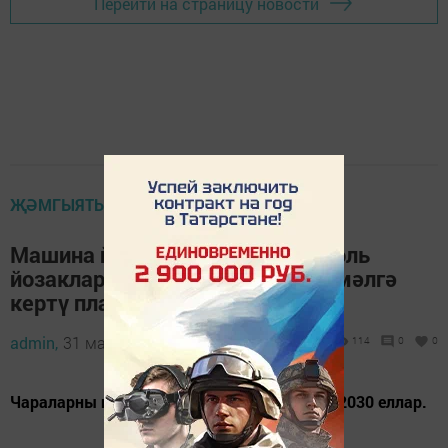
Перейти на страницу новости
ҖӘМГЫЯТЬ
Машина йөртүчеләр өчен алкоголь
йозакларын 2030 елга кадәр гамәлгә
кертү планлаштырыла
admin,
31 май 2026 - 15:04
114
0
0
Чараларны гамәлгә ашыру вакыты - 2026-2030 еллар.