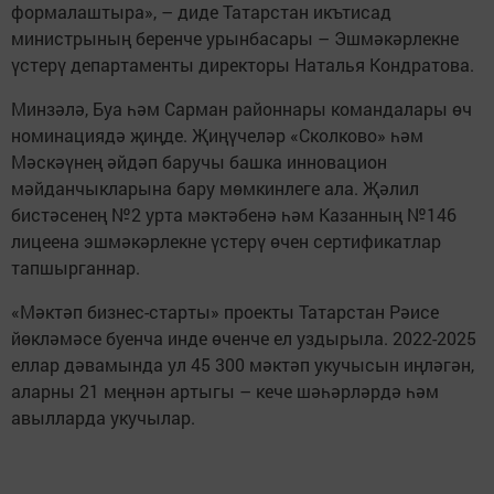
формалаштыра», – диде Татарстан икътисад
министрының беренче урынбасары – Эшмәкәрлекне
үстерү департаменты директоры Наталья Кондратова.
Минзәлә, Буа һәм Сарман районнары командалары өч
номинациядә җиңде. Җиңүчеләр «Сколково» һәм
Мәскәүнең әйдәп баручы башка инновацион
мәйданчыкларына бару мөмкинлеге ала. Җәлил
бистәсенең №2 урта мәктәбенә һәм Казанның №146
лицеена эшмәкәрлекне үстерү өчен сертификатлар
тапшырганнар.
«Мәктәп бизнес-старты» проекты Татарстан Рәисе
йөкләмәсе буенча инде өченче ел уздырыла. 2022-2025
еллар дәвамында ул 45 300 мәктәп укучысын иңләгән,
аларны 21 меңнән артыгы – кече шәһәрләрдә һәм
авылларда укучылар.