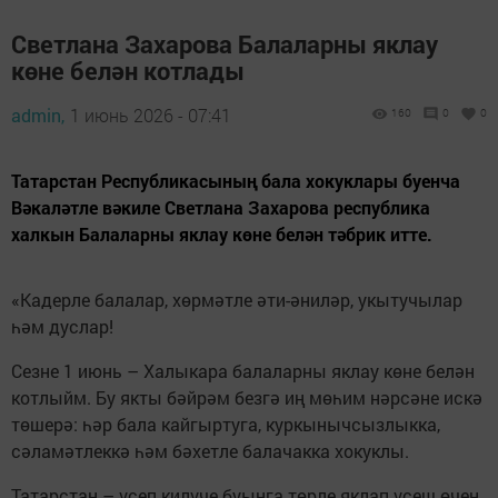
Светлана Захарова Балаларны яклау
көне белән котлады
admin,
1 июнь 2026 - 07:41
160
0
0
Татарстан Республикасының бала хокуклары буенча
Вәкаләтле вәкиле Светлана Захарова республика
халкын Балаларны яклау көне белән тәбрик итте.
«Кадерле балалар, хөрмәтле әти-әниләр, укытучылар
һәм дуслар!
Сезне 1 июнь – Халыкара балаларны яклау көне белән
котлыйм. Бу якты бәйрәм безгә иң мөһим нәрсәне искә
төшерә: һәр бала кайгыртуга, куркынычсызлыкка,
сәламәтлеккә һәм бәхетле балачакка хокуклы.
Татарстан – үсеп килүче буынга төрле яклап үсеш өчен