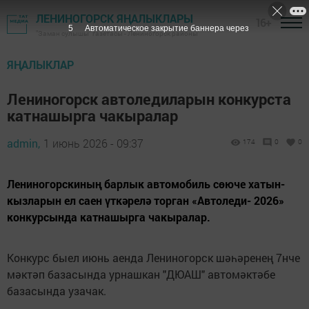
ЛЕНИНОГОРСК ЯҢАЛЫКЛАРЫ
16+
3
Автоматическое закрытие баннера через
"Заман сулышы" газетасы - Лениногорск районы
ЯҢАЛЫКЛАР
Лениногорск автоледиларын конкурста
катнашырга чакыралар
admin,
1 июнь 2026 - 09:37
174
0
0
Лениногорскиның барлык автомобиль сөюче хатын-
кызларын ел саен үткәрелә торган «Автоледи- 2026»
конкурсында катнашырга чакыралар.
Конкурс быел июнь аенда Лениногорск шәһәренең 7нче
мәктәп базасында урнашкан "ДЮАШ" автомәктәбе
базасында узачак.