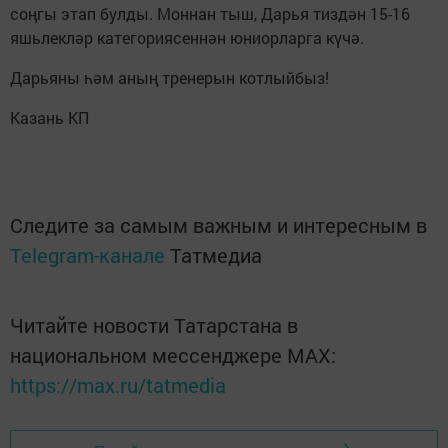
соңгы этап булды. Моннан тыш, Дарья тиздән 15-16
яшьлекләр категориясеннән юниорларга күчә.
Дарьяны һәм аның тренерын котлыйбыз!
Казань КП
Следите за самым важным и интересным в
Telegram-канале
Татмедиа
Читайте новости Татарстана в
национальном мессенджере MАХ:
https://max.ru/tatmedia