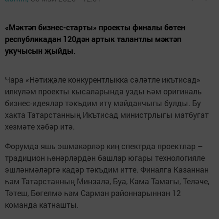
«Мәктәп бизнес-старты» проекты финалы бөтен
республикадан 120дән артык талантлы мәктәп
укучысын җыйды.
Чара «Нәтиҗәле конкурентлыкка сәләтле икътисад»
илкүләм проекты кысаларында узды һәм оригиналь
бизнес-идеяләр тәкъдим итү мәйданчыгы булды. Бу
хакта Татарстанның Икътисад министрлыгы матбугат
хезмәте хәбәр итә.
Форумда яшь эшмәкәрләр киң спектрда проектлар –
традицион һөнәрләрдән башлар югары технологияле
эшләнмәләргә кадәр тәкъдим итте. Финалга Казаннан
һәм Татарстанның Минзәлә, Буа, Кама Тамагы, Теләче,
Тәтеш, Бөгелмә һәм Сарман районнарыннан 12
команда катнашты.