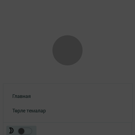
Главная
Төрле темалар