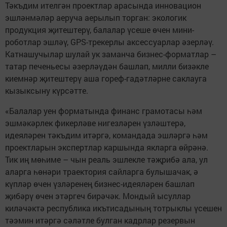
Тәкъдим ителгән проектлар арасында инновацион
эшләнмәләр аеруча аерылып торган: экологик
продукция җитештерү, балалар үсеше өчен мини-
роботлар эшләү, GPS-трекерлы аксессуарлар әзерләү.
Катнашучылар шулай ук заманча бизнес-форматлар –
татар печеньесы әзерләүдән башлап, милли бизәкле
киемнәр җитештерү аша гореф-гадәтләрне саклауга
кызыксыну күрсәтте.
«Балалар уен форматында финанс грамотасы һәм
эшмәкәрлек фикерләве нигезләрен үзләштерә,
идеяләрен тәкъдим итәргә, командада эшләргә һәм
проектларын экспертлар каршында якларга өйрәнә.
Тик иң мөһиме – чын реаль эшлекле тәҗрибә ала, ул
аларга һөнәри траектория сайларга булышачак, ә
күпләр өчен үзләренең бизнес-идеяләрен башлап
җибәрү өчен этәргеч бирәчәк. Мондый ысуллар
киләчәктә республика икътисадының тотрыклы үсешен
тәэмин итәргә сәләтле булган кадрлар резервын