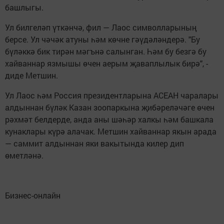
башлыгы.
Ул билгеләп үткәнчә, фил — Лаос символларының
берсе. Ул чәчәк атуны һәм көчне гәүдәләндерә. "Бу
бүләккә бик тирән мәгънә салынган. Һәм бу безгә бу
хайваннар язмышы өчен аерым җаваплылык бирә", -
диде Метшин.
Ул Лаос һәм Россия президентларына АСЕАН чаралары
алдыннан бүләк Казан зоопаркына җибәреләчәге өчен
рәхмәт белдерде, анда аны шәһәр халкы һәм башкала
кунаклары күрә алачак. Метшин хайваннар якын арада
— саммит алдыннан яки вакытында килер дип
өметләнә.
Бизнес-онлайн