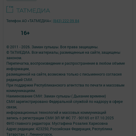
Телефон АО «ТАТМЕДИА»:
(843) 222 09 84
16+
© 2011 - 2026. Заман сулышы. Все права защищены.
© ТАТМЕДИА. Все материалы, размещенные на сайте, защищены
законом.
Перепечатка, воспроизведение и распространение в любом объеме
информации,
размещенной на сайте, возможна только с письменного согласия
редакций СМИ.
При поддержке Республиканского агентства по печати и массовым
коммуникациям.
Наименование СМИ: Заман сулышы ( Дыхание времени)
СМИ зарегистрировано Федеральной службой по надзору в сфере
связи,
информационных технологий и массовых коммуникаций
запись о регистрации СМИ ЭЛ № ФС 77 - 90165 от 07.10.2025
ФИО главного редактора: Мустафина Розалия Харисовна
Адрес редакции: 423250, Российская Федерация, Республика
Татарстан, г. Лениногорск,