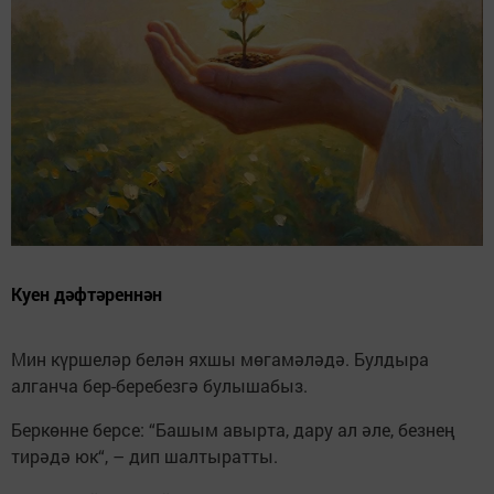
Куен дәфтәреннән
Мин күршеләр белән яхшы мөгамәләдә. Булдыра
алганча бер-беребезгә булышабыз.
Беркөнне берсе: “Башым авырта, дару ал әле, безнең
тирәдә юк“, – дип шалтыратты.