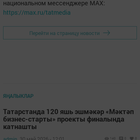
национальном мессенджере MАХ:
https://max.ru/tatmedia
Перейти на страницу новости
ЯҢАЛЫКЛАР
Татарстанда 120 яшь эшмәкәр «Мәктәп
бизнес-старты» проекты финалында
катнашты
admin,
30 май 2026 - 12:01
140
0
0