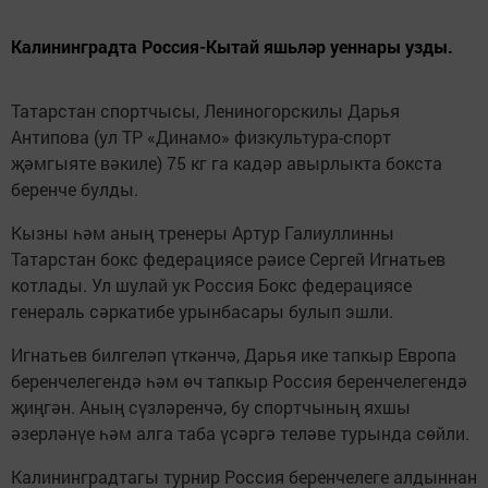
Калининградта Россия-Кытай яшьләр уеннары узды.
Татарстан спортчысы, Лениногорскилы Дарья
Антипова (ул ТР «Динамо» физкультура-спорт
җәмгыяте вәкиле) 75 кг га кадәр авырлыкта бокста
беренче булды.
Кызны һәм аның тренеры Артур Галиуллинны
Татарстан бокс федерациясе рәисе Сергей Игнатьев
котлады. Ул шулай ук Россия Бокс федерациясе
генераль сәркатибе урынбасары булып эшли.
Игнатьев билгеләп үткәнчә, Дарья ике тапкыр Европа
беренчелегендә һәм өч тапкыр Россия беренчелегендә
җиңгән. Аның сүзләренчә, бу спортчының яхшы
әзерләнүе һәм алга таба үсәргә теләве турында сөйли.
Калининградтагы турнир Россия беренчелеге алдыннан