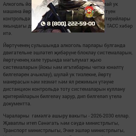
Алкоголь йозаклары һәм арыганлыкны, шулай ук
машина йөртүченең игътибарын читкә юнәлтүен
контрольдә тоту системаларын куллану критерийлары
якындагы дүрт елда билгеләнәчәк. Бу хакта ТАСС хәбәр
итә.
Йөртүченең сулышында алкоголь парлары булганда
двигательне эшләтеп җибәрүне блоклау системаларын,
йөртүченең хәле турында мәгълүмат җыю
системаларын (йокы һәм игътибарны читкә юнәлтү
билгеләрен ачыклау), шулай ук тизлекне, йөртү
манерасын һәм хезмәт һәм ял режимын үтәүне
дистанцион контрольдә тоту системаларын куллану
критерийларын билгеләү зарур, дип билгеләп үтелә
документта.
Чараларны гамәлгә ашыру вакыты - 2026-2030 еллар.
Җаваплы итеп Сәнәгать һәм сәүдә министрлыгы,
Транспорт министрлыгы, Эчке эшләр министрлыгы,