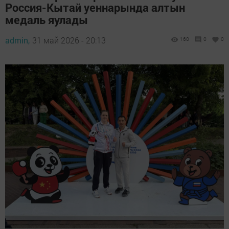
Россия-Кытай уеннарында алтын
медаль яулады
admin,
31 май 2026 - 20:13
160
0
0