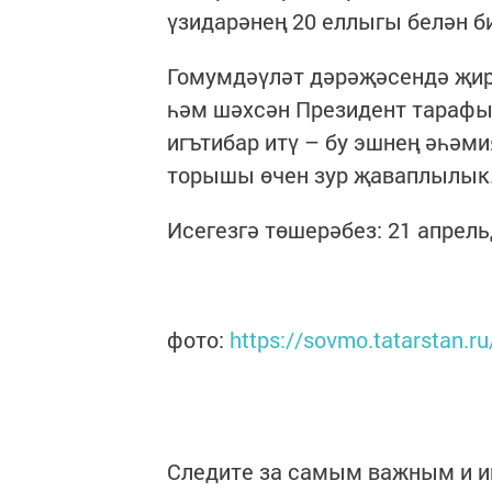
үзидарәнең 20 еллыгы белән би
Гомумдәүләт дәрәҗәсендә җирл
һәм шәхсән Президент тарафы
игътибар итү – бу эшнең әһәм
торышы өчен зур җаваплылык
Исегезгә төшерәбез: 21 апрел
фото:
https://sovmo.tatarstan.
Следите за самым важным и 