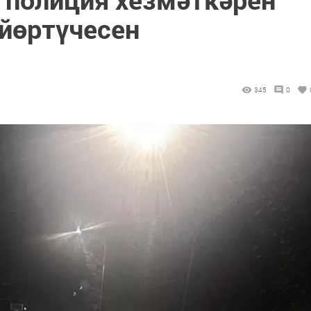
йөртүчесен
345
0