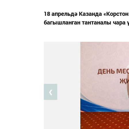
18 апрельдә Казанда «Корсто
багышланган тантаналы чара ү
❮