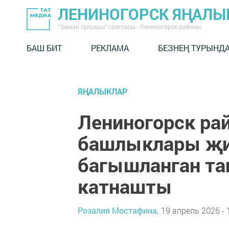
ЛЕНИНОГОРСК ЯҢАЛ
"Заман сулышы" газетасы - Лениногорск районы
БАШ БИТ
РЕКЛАМА
БЕЗНЕҢ ТУРЫНД
ЯҢАЛЫКЛАР
Лениногорск ра
башлыклары җир
багышланган та
катнашты
Розалия Мостафина,
19 апрель 2026 - 