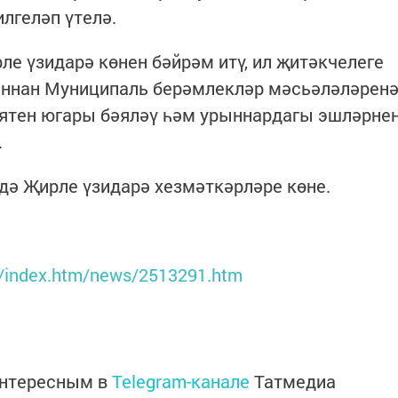
лгеләп үтелә.
е үзидарә көнен бәйрәм итү, ил җитәкчелеге
ннан Муниципаль берәмлекләр мәсьәләләрен
иятен югары бәяләү һәм урыннардагы эшләрне
.
ьдә Җирле үзидарә хезмәткәрләре көне.
ru/index.htm/news/2513291.htm
интересным в
Telegram-канале
Татмедиа