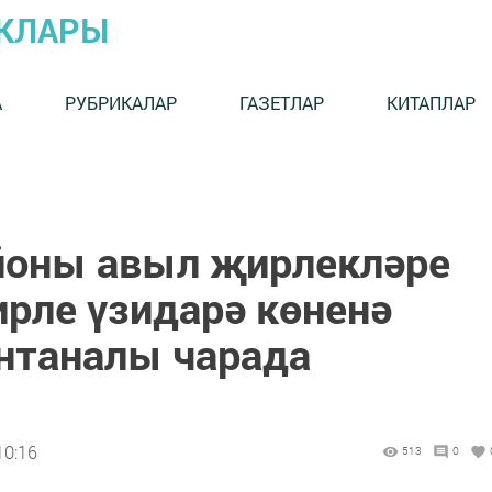
ЫКЛАРЫ
А
РУБРИКАЛАР
ГАЗЕТЛАР
КИТАПЛАР
йоны авыл җирлекләре
ле үзидарә көненә
нтаналы чарада
10:16
513
0