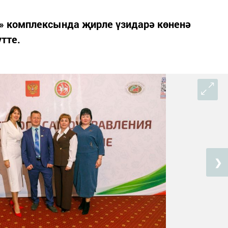
н» комплексында җирле үзидарә көненә
тте.
❯