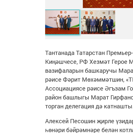
Тантанада Татарстан Премьер
Киңәшчесе, РФ Хезмәт Герое 
вазифаларын башкаручы Мара
рәисе Фәрит Мөхәммәтшин, «Т
Ассоциациясе рәисе Әгъзам Го
район башлыгы Марат Гирфано
торган делегация дә катнашты
Алексей Песошин җирле үзида
һөнәри бәйрәмнәре белән кот