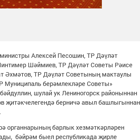
-министры Алексей Песошин, ТР Дәүләт
Минтимер Шәймиев, ТР Дәүләт Советы Рәисе
т Әхмәтов, ТР Дәүләт Советының мактаулы
Р Муниципаль берәмлекләре Советы»
бәйдуллин, шулай ук Лениногорск районыннан
в җитәкчелегендә берничә авыл башлыгыннан
.
рә органнарының барлык хезмәткәрләрен
лады, бәйрәм быел республикада җирле