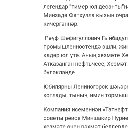
легендар "тимер юл десанты"н
Минзадә Фәтхулла кызын очрат
кичергәннәр.
Рәүф Шәфигуллович Гыйбадулл
промышленностендә эшли, җиһ
кадәр юл үтә. Аның хезмәте 
Атказанган нефтьчесе, Хезмәт
бүләкләнде.
Юбилярны Лениногорск шәһәр
котлады, тыныч, имин тормыш
Компания исеменнән «Татнефт
советы рәисе Миншакир Нурие
хезмәте өчен рәхмәт белдерде