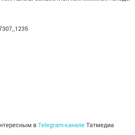
47307_1235
интересным в
Telegram-канале
Татмедиа