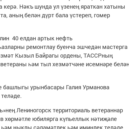
а керә. Нәкъ шунда ул үзенең яраткан хатыны
а, аның белән дүрт бала үстереп, гомер
ин 40 елдан артык нефть
азларны ремонтлау буенча эшчедән мастерга
Хезмәт Кызыл Байрагы ордены, ТАССРның
 ветераны һәм тыл хезмәтчәне исемнәре белә
е башлыгы урынбасары Галия Урманова
 теләде.
ь»нең Лениногорск территориаль ветераннар
в хөрмәтле юбилярга күпьеллык нәтиҗәле
 һәм ныклы сәламәтлек һәм иминлек теләде.