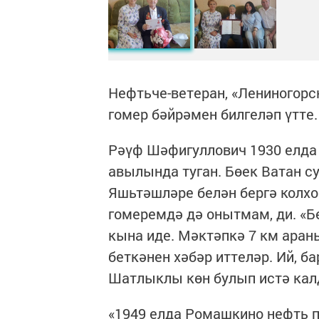
Нефтьче-ветеран, «Лениногорс
гомер бәйрәмен билгеләп үтте.
Рәүф Шәфигуллович 1930 елда
авылында туган. Бөек Ватан с
Яшьтәшләре белән бергә колх
гомеремдә дә онытмам, ди. «Бе
кына иде. Мәктәпкә 7 км араны
беткәнен хәбәр иттеләр. Ий, 
Шатлыклы көн булып истә кал
«1949 елда Ромашкино нефть 