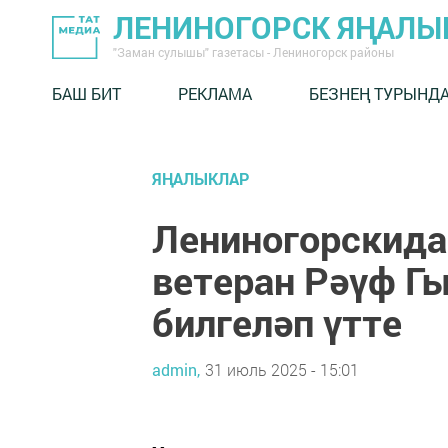
ЛЕНИНОГОРСК ЯҢАЛ
"Заман сулышы" газетасы - Лениногорск районы
БАШ БИТ
РЕКЛАМА
БЕЗНЕҢ ТУРЫНД
ЯҢАЛЫКЛАР
Лениногорскида
ветеран Рәүф Г
билгеләп үтте
admin,
31 июль 2025 - 15:01