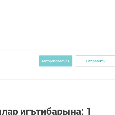
Отправить
Авторизоваться
лар игътибарына: 1