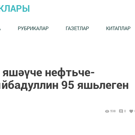
ЫКЛАРЫ
А
РУБРИКАЛАР
ГАЗЕТЛАР
КИТАПЛАР
 яшәүче нефтьче-
ыйбадуллин 95 яшьлеген
538
0