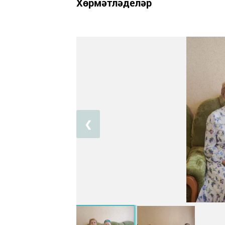
Хөрмәтләделәр
❮