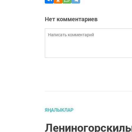
Нет комментариев
ЯҢАЛЫКЛАР
Лениногорскилы