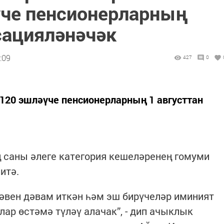
үче пенсионерларның
сацияләнәчәк
:09
427
0
120 эшләүче пенсионерларның 1 августтан
 саны әлеге категория кешеләренең гомуми
итә.
әвен дәвам иткән һәм эш бирүчеләр иминият
ар өстәмә түләү алачак”, - дип ачыклык