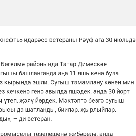
кнефть» идарәсе ветераны Рәүф ага 30 июльдә
 Бөгелмә районында Татар Димескәе
угышы башланганда аңа 11 яшь кенә була.
оз кырында эшли. Сугыш тәмамлану көнен мин
з кечкенә генә авылда яшәдек, анда 30 йорт
 үтеп, җәяү йөрдек. Мәктәптә безгә сугыш
барысы да шатланды, бииләр, җырлыйлар.
ды», – ди ветеран.
промыселы төзелешенә җибәрелә, анда