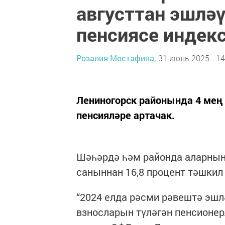
августтан эшлә
пенсиясе индек
Розалия Мостафина,
31 июль 2025 - 14
Лениногорск районында 4 мең 
пенсияләре артачак.
Шәһәрдә һәм районда аларның
саныннан 16,8 процент тәшкил 
“2024 елда рәсми рәвештә эшл
взносларын түләгән пенсионерл