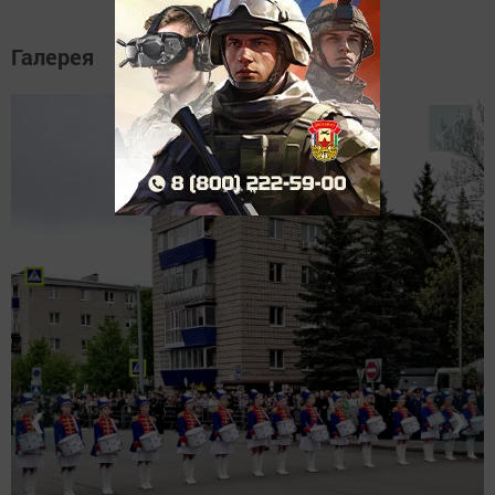
Галерея
❮
❯