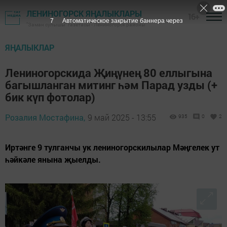
ЛЕНИНОГОРСК ЯҢАЛЫКЛАРЫ
16+
5
Автоматическое закрытие баннера через
"Заман сулышы" газетасы - Лениногорск районы
ЯҢАЛЫКЛАР
Лениногорскида Җиңүнең 80 еллыгына
багышланган митинг һәм Парад узды (+
бик күп фотолар)
Розалия Мостафина,
9 май 2025 - 13:55
935
0
2
Иртәнге 9 тулганчы ук лениногорскилылар Мәңгелек ут
һәйкәле янына җыелды.