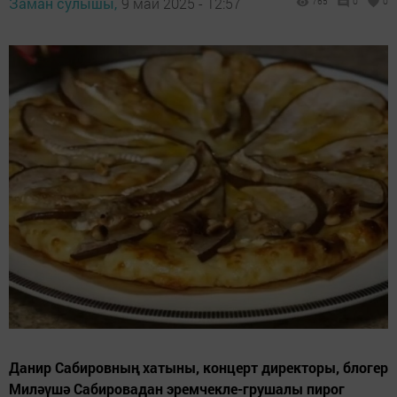
Заман сулышы,
9 май 2025 - 12:57
765
0
0
Данир Сабировның хатыны, концерт директоры, блогер
Миләүшә Сабировадан эремчекле-грушалы пирог