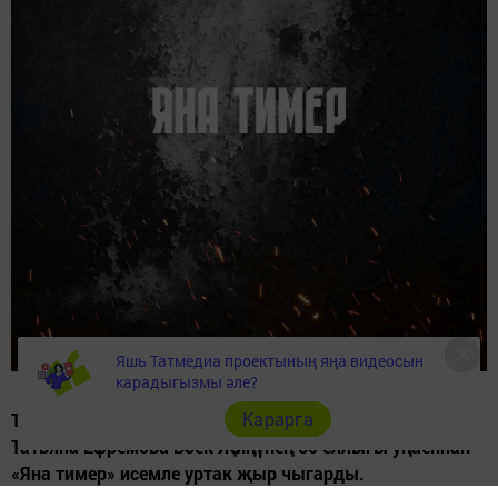
Яшь Татмедиа проектының яңа видеосын
карадыгызмы әле?
Карарга
Татарстан башкаручылары – рэпер Шәкүр һәм җырчы
Татьяна Ефремова Бөек Җиңүнең 80 еллыгы уңаеннан
«Яна тимер» исемле уртак җыр чыгарды.