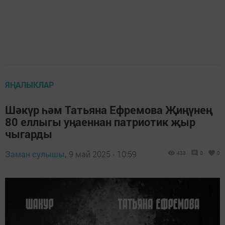
ЯҢАЛЫКЛАР
Шәкүр һәм Татьяна Ефремова Җиңүнең
80 еллыгы уңаеннан патриотик җыр
чыгарды
Заман сулышы,
9 май 2025 - 10:59
433
0
0