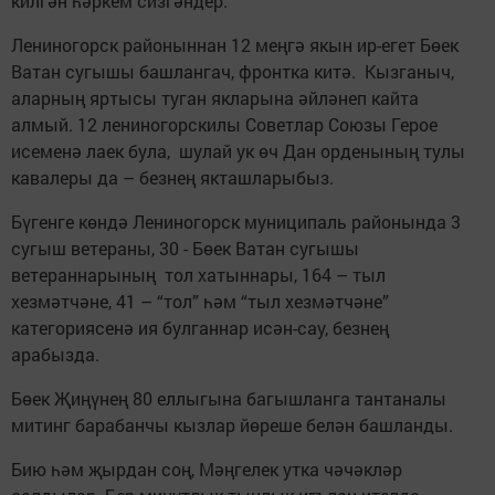
килгән һәркем сизгәндер.
Лениногорск районыннан 12 меңгә якын ир-егет Бөек
Ватан сугышы башлангач, фронтка китә. Кызганыч,
аларның яртысы туган якларына әйләнеп кайта
алмый. 12 лениногорскилы Советлар Союзы Герое
исеменә лаек була, шулай ук өч Дан орденының тулы
кавалеры да – безнең якташларыбыз.
Бүгенге көндә Лениногорск муниципаль районында 3
сугыш ветераны, 30 - Бөек Ватан сугышы
ветераннарының тол хатыннары, 164 – тыл
хезмәтчәне, 41 – “тол” һәм “тыл хезмәтчәне”
категориясенә ия булганнар исән-сау, безнең
арабызда.
Бөек Җиңүнең 80 еллыгына багышланга тантаналы
митинг барабанчы кызлар йөреше белән башланды.
Бию һәм җырдан соң, Мәңгелек утка чәчәкләр