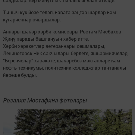
салдылар. Бер минутлык тынлык игълан ителде.
Тыныч күк йөзе теләп, һавага зәңгәр шарлар һәм
күгәрченнәр очырдылар.
Аннары шәһәр хәрби комиссары Рөстәм Мисбахов
Җиңү парады башлануын хәбәр итте.
Хәрби хәрәкәтләр ветераннары оешмалары,
Лениногорск Чик сакчылары берлеге, яшьармиячеләр,
“Беренчеләр” хәрәкәте, шәһәребез мәктәпләре һәм
нефть техникумы, политехник колледжлар тантаналы
йөреше булды.
Розалия Мостафина фотолары