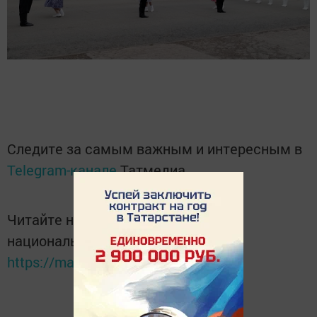
Следите за самым важным и интересным в
Telegram-канале
Татмедиа
Читайте новости Татарстана в
национальном мессенджере MАХ:
https://max.ru/tatmedia