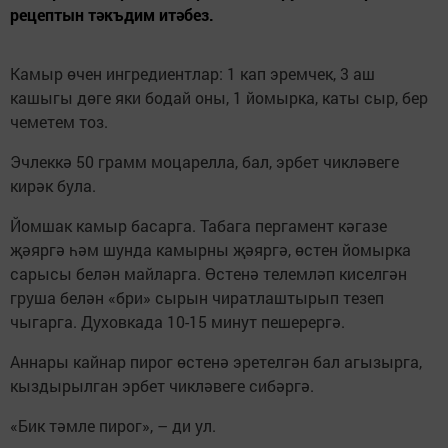
рецептын тәкъдим итәбез.
Камыр өчен ингредиентлар: 1 кап эремчек, 3 аш
кашыгы дөге яки бодай оны, 1 йомырка, каты сыр, бер
чеметем тоз.
Эчлеккә 50 грамм моцарелла, бал, эрбет чикләвеге
кирәк була.
Йомшак камыр басарга. Табага пергамент кәгазе
җәяргә һәм шунда камырны җәяргә, өстен йомырка
сарысы белән майларга. Өстенә телемләп киселгән
груша белән «бри» сырын чиратлаштырып тезеп
чыгарга. Духовкада 10-15 минут пешерергә.
Аннары кайнар пирог өстенә эретелгән бал агызырга,
кыздырылган эрбет чикләвеге сибәргә.
«Бик тәмле пирог», – ди ул.