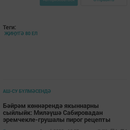
Теги:
ҖИҢҮГӘ 80 ЕЛ
АШ-СУ БҮЛМӘСЕНДӘ
Бәйрәм көннәрендә якыннарны
сыйлыйк: Миләүшә Сабировадан
эремчекле-грушалы пирог рецепты