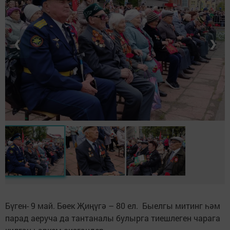
❮
❯
Бүген- 9 май. Бөек Җиңүгә – 80 ел. Быелгы митинг һәм
парад аеруча да тантаналы булырга тиешлеген чарага