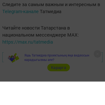
Следите за самым важным и интересным в
Telegram-канале
Татмедиа
Читайте новости Татарстана в
национальном мессенджере MАХ:
https://max.ru/tatmedia
Яшь Татмедиа проектының яңа видеосын
Перейти на страницу новости
карадыгызмы әле?
Карарга