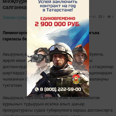
мәҗбүри рәвештә хастаханәгә
салганнар
Заман сулышы,
1 июнь 2026 - 11:22
192
0
0
Лениногорск шәһәр прокуратурасы судка дәгъва
гаризасы белән мөрәҗәгать иткән.
Авыруның амбулатор картасында язылган буенча,
җирле кеше Лениногорск туберкулезга каршы
диспансерда исәптә тора. Ир-ат дәвалануны стационар
шартларда 3 ай дәвамында алган, әмма стационардан
чыкканнан соң кабул итүләргә килмәгән, дәвалануны
туктаткан.
Авыруның тирә-юньдәгеләр өчен эпидемиологик
куркыныч тудыруын исәпкә алып, шәһәр
прокуратурасы судка туберкулезга каршы диспансерга