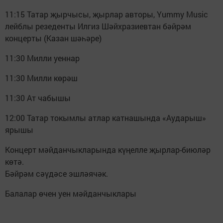
11:15 Татар җырчысы, җырлар авторы, Yummy Music
лейблы резеденты Илгиз Шәйхразиевтан бәйрәм
концерты (Казан шәһәре)
11:30 Милли уеннар
11:30 Милли көрәш
11:30 Ат чабышы
12:00 Татар токымлы атлар катнашында «Аударыш»
ярышы
Концерт мәйданчыкларында күңелле җырлар-биюләр
көтә.
Бәйрәм сәүдәсе эшләячәк.
Балалар өчен уен мәйданчыклары