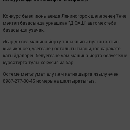
Конкурс быел июнь аенда Лениногорск шәһәренең 7нче
мәктәп базасында урнашкан "ДЮАШ" автомәктәбе
базасында узачак.
Әгәр дә сез машина йөртү таныклыгы булган хатын-
кыз икәнсез, үзегезнең осталыгыгызны, юл хәрәкәте
кагыйдәләрен белүегезне һәм машина йөртә белүегезне
күрсәтергә тулы хокукыгыз бар.
Өстәмә мәгълүмат алу һәм катнашырга язылу өчен
8987-277-00-45 номерына шалтыратыгыз.