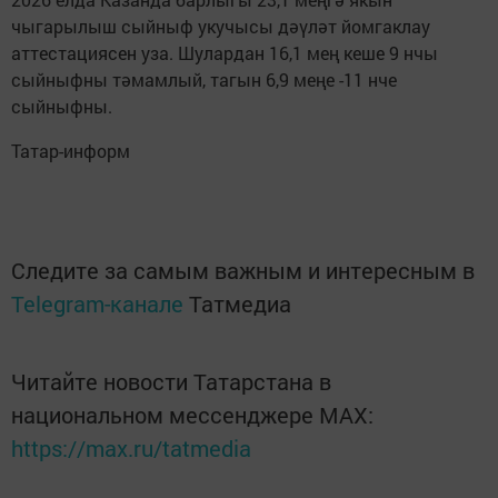
чыгарылыш сыйныф укучысы дәүләт йомгаклау
аттестациясен уза. Шулардан 16,1 мең кеше 9 нчы
сыйныфны тәмамлый, тагын 6,9 меңе -11 нче
сыйныфны.
Татар-информ
Следите за самым важным и интересным в
Telegram-канале
Татмедиа
Читайте новости Татарстана в
национальном мессенджере MАХ:
https://max.ru/tatmedia