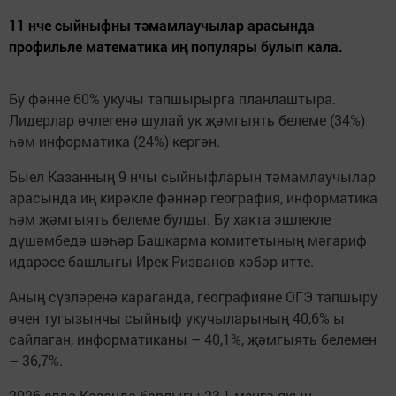
11 нче сыйныфны тәмамлаучылар арасында
профильле математика иң популяры булып кала.
Бу фәнне 60% укучы тапшырырга планлаштыра.
Лидерлар өчлегенә шулай ук җәмгыять белеме (34%)
һәм информатика (24%) кергән.
Быел Казанның 9 нчы сыйныфларын тәмамлаучылар
арасында иң кирәкле фәннәр география, информатика
һәм җәмгыять белеме булды. Бу хакта эшлекле
дүшәмбедә шәһәр Башкарма комитетының мәгариф
идарәсе башлыгы Ирек Ризванов хәбәр итте.
Аның сүзләренә караганда, географияне ОГЭ тапшыру
өчен тугызынчы сыйныф укучыларының 40,6% ы
сайлаган, информатиканы – 40,1%, җәмгыять белемен
– 36,7%.
2026 елда Казанда барлыгы 23,1 меңгә якын