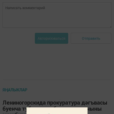
Отправить
Авторизоваться
ЯҢАЛЫКЛАР
Лениногорскида прокуратура дәгъвасы
буенча туберкулез белән авыручыны