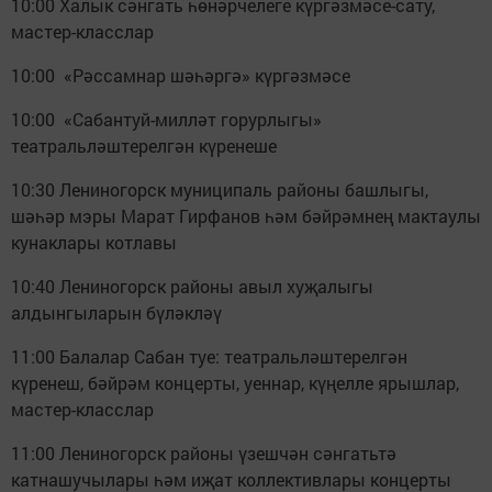
10:00 Халык сәнгать һөнәрчелеге күргәзмәсе-сату,
мастер-класслар
10:00 «Рәссамнар шәһәргә» күргәзмәсе
10:00 «Сабантуй-милләт горурлыгы»
театральләштерелгән күренеше
10:30 Лениногорск муниципаль районы башлыгы,
шәһәр мэры Марат Гирфанов һәм бәйрәмнең мактаулы
кунаклары котлавы
10:40 Лениногорск районы авыл хуҗалыгы
алдынгыларын бүләкләү
11:00 Балалар Сабан туе: театральләштерелгән
күренеш, бәйрәм концерты, уеннар, күңелле ярышлар,
мастер-класслар
11:00 Лениногорск районы үзешчән сәнгатьтә
катнашучылары һәм иҗат коллективлары концерты