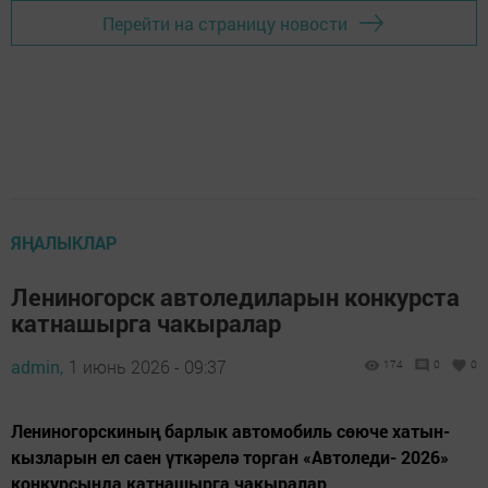
Перейти на страницу новости
ЯҢАЛЫКЛАР
Лениногорск автоледиларын конкурста
катнашырга чакыралар
admin,
1 июнь 2026 - 09:37
174
0
0
Лениногорскиның барлык автомобиль сөюче хатын-
кызларын ел саен үткәрелә торган «Автоледи- 2026»
конкурсында катнашырга чакыралар.