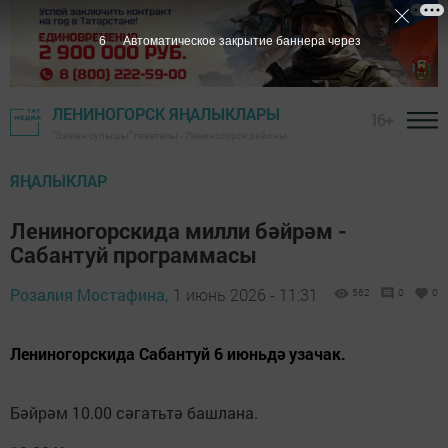
5
Автоматическое закрытие баннера через
ЛЕНИНОГОРСК ЯҢАЛЫКЛАРЫ
16+
"Заман сулышы" газетасы - Лениногорск районы
ЯҢАЛЫКЛАР
Лениногорскида милли бәйрәм -
Сабантуй программасы
Розалия Мостафина,
1 июнь 2026 - 11:31
562
0
0
Лениногорскида Сабантуй 6 июньдә узачак.
Бәйрәм 10.00 сәгатьтә башлана.