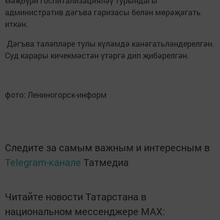
мәҗбүри госпитализацияләү турындагы
административ дәгъва гаризасы белән мөрәҗәгать
иткән.
Дәгъва таләпләре тулы күләмдә канәгатьләндерелгән.
Суд карары кичекмәстән үтәргә дип җибәрелгән.
фото: Лениногорск-информ
Следите за самым важным и интересным в
Telegram-канале
Татмедиа
Читайте новости Татарстана в
национальном мессенджере MАХ: