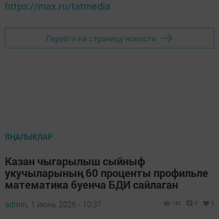
https://max.ru/tatmedia
Перейти на страницу новости
ЯҢАЛЫКЛАР
Казан чыгарылыш сыйныф
укучыларының 60 проценты профильле
математика буенча БДИ сайлаган
admin,
1 июнь 2026 - 10:37
180
0
0