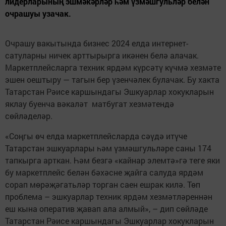
лидерларының эшмәкәрләр һәм үзмәшгульләр белән
очрашуы узачак.
Очрашу вакытында бизнес 2024 елда интернет-
сатуларны ничек арттырырга икәнен белә алачак.
Маркетплейсларга техник ярдәм күрсәтү күчмә хезмәте
эшен оештыру — тагын бер үзенчәлек булачак. Бу хакта
Татарстан Рәисе каршындагы Эшкуарлар хокукларын
яклау буенча вәкаләт матбугат хезмәтендә
сөйләделәр.
«Соңгы өч елда маркетплейсларда сәүдә итүче
Татарстан эшкуарлары һәм үзмәшгульләре саны 174
тапкырга арткан. Һәм безгә «кайнар элемтә»гә теге яки
бу маркетплейс белән бәхәсне җайга салуда ярдәм
сорап мөрәҗәгатьләр торган саен ешрак килә. Төп
проблема – эшкуарлар техник ярдәм хезмәтләреннән
еш кына оператив җавап ала алмый», – дип сөйләде
Татарстан Рәисе каршындагы Эшкуарлар хокукларын