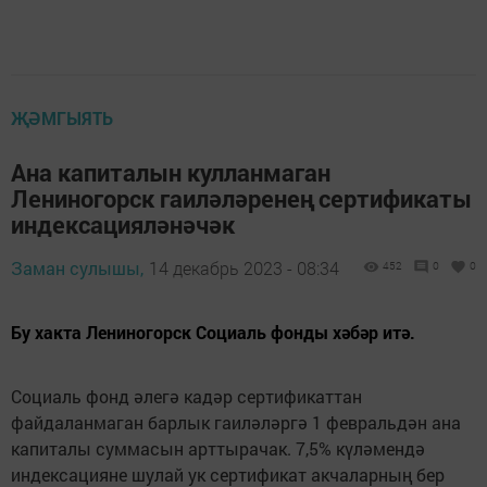
ҖӘМГЫЯТЬ
Ана капиталын кулланмаган
Лениногорск гаиләләренең сертификаты
индексацияләнәчәк
Заман сулышы,
14 декабрь 2023 - 08:34
452
0
0
Бу хакта Лениногорск Социаль фонды хәбәр итә.
Социаль фонд әлегә кадәр сертификаттан
файдаланмаган барлык гаиләләргә 1 февральдән ана
капиталы суммасын арттырачак. 7,5% күләмендә
индексацияне шулай ук сертификат акчаларның бер