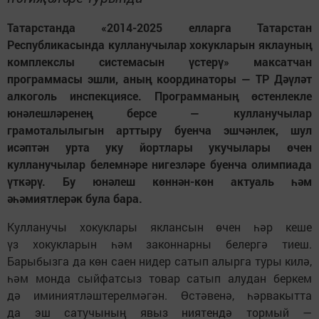
Татарстанда «2014-2025 елларга Татарстан
Республикасында кулланучылар хокукларын яклауның
комплекслы системасын үстерү» максатчан
программасы эшли, аның координаторы — ТР Дәүләт
алкоголь инспекциясе. Программаның өстенлекле
юнәлешләренең берсе — кулланучылар
грамоталылыгын арттыру буенча эшчәнлек, шул
исәптән урта уку йортлары укучылары өчен
кулланучылар белемнәре нигезләре буенча олимпиада
үткәрү. Бу юнәлеш көннән-көн актуаль һәм
әһәмиятлерәк була бара.
Кулланучы хокуклары яклансын өчен һәр кеше
үз хокукларын һәм законнарны белергә тиеш.
Барыбызга да көн саен нидер сатып алырга туры килә,
һәм монда сыйфатсыз товар сатып алудан беркем
дә иминиятләштерелмәгән. Өстәвенә, һәрвакытта
да эш сатучының явыз ниятендә тормый —