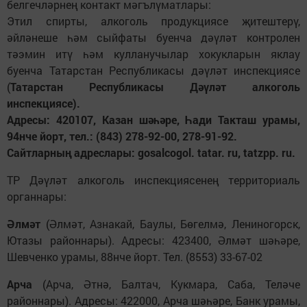
белгечләрнең контакт мәгълүматлары:
Этил спирты, алкоголь продукциясе җитештерү,
әйләнеше һәм сыйфаты буенча дәүләт контролен
тәэмин итү һәм кулланучылар хокукларын яклау
буенча Татарстан Республикасы дәүләт инспекциясе
(
Татарстан Республикасы Дәүләт алкоголь
инспекциясе).
Адресы: 420107, Казан шәһәре, Һади Такташ урамы,
94нче йорт, тел.: (843) 278-92-00, 278-91-92.
Сайтларның адреслары: gosalcogol. tatar. ru, tatzpp. ru.
ТР Дәүләт алкоголь инспекциясенең территориаль
органнары:
Әлмәт
(Әлмәт, Азнакай, Баулы, Бөгелмә, Лениногорск,
Ютазы районнары). Адресы: 423400, Әлмәт шәһәре,
Шевченко урамы, 88нче йорт. Тел. (8553) 33-67-02
Арча
(Арча, Әтнә, Балтач, Кукмара, Саба, Теләче
районнары). Адресы: 422000, Арча шәһәре, Банк урамы,