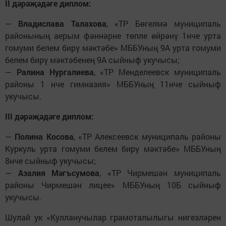
II дәрәҗәдәге диплом:
—
Владислава Талахова
, «ТР Бөгелмә муниципаль
районының аерым фәннәрне төпле өйрәнү 1нче урта
гомуми белем бирү мәктәбе» МББУның 9А урта гомуми
белем бирү мәктәбенең 9А сыйныф укучысы;
—
Ралина Нургалиева
, «ТР Менделеевск муниципаль
районы 1 нче гимназия» МББУның 11нче сыйныф
укучысы.
III дәрәҗәдәге диплом:
—
Полина Косова
, «ТР Алексеевск муниципаль районы
Куркуль урта гомуми белем бирү мәктәбе» МББУның
8нче сыйныф укучысы;
—
Азалия Мәгъсумова
, «ТР Чирмешән муниципаль
районы Чирмешән лицее» МББУның 10Б сыйныф
укучысы.
Шулай ук «Кулланучылар грамоталылыгы нигезләрен