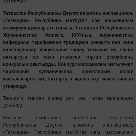
турында
Татарстан Республикасы Дәүләт алкоголь инспекциясе,
«Татмедиа» Республика матбугат һәм массакүләм
коммуникацияләр агентлыгы, Татарстан Республикасы
Журналистлар берлеге, КФУның журналистика
кафедрасы тарафыннан традицион рәвештә көз көне
кулланучылар хокукларын яклау темасын иң яхшы
яктыртуга ел саен үткәрелә торган республика
конкурсын оештырды. Конкурс массакүләм мәгълүмат
чараларын кулланучылар хокукларын яклау
мәсьәләләрен киң яктыртуга җәлеп итү максатыннан
үткәрелде.
Тәкъдим ителгән эшләр рус һәм татар телләрендә
дә булды.
Конкурс комиссиясе составына Татарстан
Республикасы Дәүләт алкоголь инспекциясе,
«Татмедиа» Республика матбугат һәм массакүләм