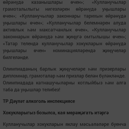
өйрәнүдә казанышлары өчен»; «Кулланучылар
грамоталылыгы нигезләрен өйрәнүдә уңышлары
өчен»; «Кулланучылар законнары тарихын өйрәнүдә
уңышлары өчен»; «Кулланучылар белемнәрен алуда
активлык һәм максатчанлык өчен», «Кулланучылар
законнарын өйрәнүдә һәм җиңүгә омтылышы өчен»;
«Татар телендә кулланучылар хокукларын өйрәнүдә
уңышлары өчен» номинацияләрендә җиңүчеләр
билгеләнде.
Олимпиаданың барлык җиңүчеләре һәм призерлары
дипломнар, грамоталар һәм призлар белән бүләкләнде.
Олимпиадада катнашучыларны котлыйбыз һәм алга
таба да уңышлар телибез!
ТР Дәүләт алкоголь инспекциясе
Хокукларыгыз бозылса, кая мөрәҗәгать итәргә
Кулланучылар хокукларын яклау мәсьәләләре буенча