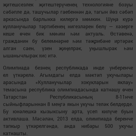
җитешсезлек җитештерүченең технологияне бозуы
сәбәпле дә, ташучылар гаебеннән дә, тагын йөз сәбәп
аркасында барлыкка килергә мөмкин. Шуңа күрә
кулланучылар тәртибенең нигезләрен белү — хәзерге
кеше өчен бик мөһим һәм актуаль. Өстәвенә,
гражданин бу белемнәрне һәм тәҗрибәне иртәрәк
алган саен, үзен җиңелрәк, уңышлырак һәм
ышанычлырак хис итә.
Олимпиада безнең республикада инде унберенче
ел үткәрелә. Агымдагы елда мәктәп укучылары
арасында «Кулланучылар хокукларын яклау»
темасына республика олимпиадасында катнашу өчен
Татарстан Республикасының 8-11нче
сыйныфларыннан 8 меңгә якын укучы теләк белдерде.
Бу юнәлешкә кызыксыну арта, үсеп килүче буын
активлаша. Мәсәлән, 2013 елда, олимпиада беренче
тапкыр үткәрелгәндә, анда нибары 500 укучы
катнашты.