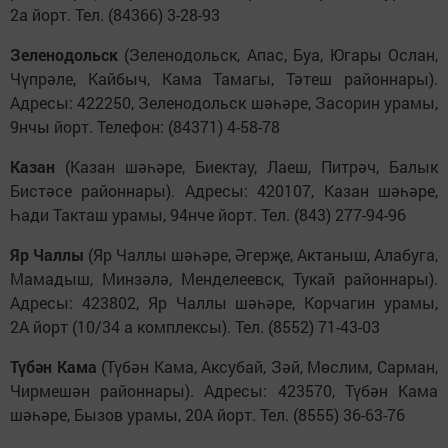
2а йорт. Тел. (84366) 3-28-93
Зеленодольск
(Зеленодольск, Апас, Буа, Югары Ослан,
Чүпрәле, Кайбыч, Кама Тамагы, Тәтеш районнары).
Адресы: 422250, Зеленодольск шәһәре, Засорин урамы,
9нчы йорт. Телефон: (84371) 4-58-78
Казан
(Казан шәһәре, Биектау, Лаеш, Питрәч, Балык
Бистәсе районнары). Адресы: 420107, Казан шәһәре,
Һади Такташ урамы, 94нче йорт. Тел. (843) 277-94-96
Яр Чаллы
(Яр Чаллы шәһәре, Әгерҗе, Актаныш, Алабуга,
Мамадыш, Минзәлә, Менделеевск, Тукай районнары).
Адресы: 423802, Яр Чаллы шәһәре, Корчагин урамы,
2А йорт (10/34 а комплексы). Тел. (8552) 71-43-03
Түбән Кама
(Түбән Кама, Аксубай, Зәй, Мөслим, Сарман,
Чирмешән районнары). Адресы: 423570, Түбән Кама
шәһәре, Бызов урамы, 20А йорт. Тел. (8555) 36-63-76