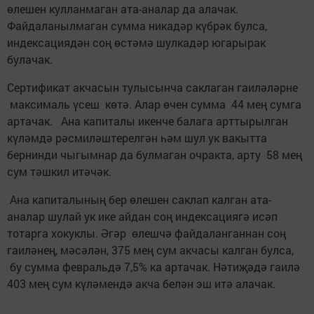
өлешен кулланмаган ата-аналар да алачак.
Файдаланылмаган сумма никадәр күбрәк булса,
индексациядән соң өстәмә шулкадәр югарырак
булачак.
Сертификат акчасын тулысынча саклаган гаиләләрне
максималь үсеш көтә. Алар өчен сумма 44 мең сумга
артачак. Ана капиталы икенче балага арттырылган
күләмдә рәсмиләштерелгән һәм шул ук вакытта
бернинди чыгымнар да булмаган очракта, арту 58 мең
сум тәшкил итәчәк.
Ана капиталының бер өлешен саклап калган ата-
аналар шулай ук ике айдан соң индексациягә исәп
тотарга хокуклы. Әгәр өлешчә файдаланганнан соң
гаиләнең, мәсәлән, 375 мең сум акчасы калган булса,
бу сумма февральдә 7,5% ка артачак. Нәтиҗәдә гаилә
403 мең сум күләмендә акча белән эш итә алачак.