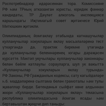
Роспотребнадзор идарәсеннән тора. Комиссияне
РФ һәм ТРның атказанган юристы, юридик фәннәр
кандидаты, ТР Дәүләт алкоголь инспекциясе
каршындагы Иҗтимагый совет җитәкчесе Юрий
Митюшкин җитәкли.
Олимпиаданың йомгаклау этабында катнашучылар
кулланучылар хокукларын яклау мәсьәләләренә тест
үткәргәндә дә, практик биремне үтәгәндә
дә кулланучылар белемнәренең югары дәрәҗәсен
күрсәтте. Мәктәп укучылары кулланучылар законнары
белән бәйле катлаулы сорауларга, шул ук вакытта
«Кулланучылар хокукларын яклау турында»
РФ Законы, РФ Гражданлык кодексы, сату кагыйдәләре
һ.б. маддәләренә сылтама белән грамоталы һәм тулы
җаваплар бирде. Бөтендөнья сыйфат көне алдыннан
жюри «Кулланучылар хокукларын яклау» темасына
республика олимпиадасына йомгак ясады һәм
бертавыштан җиңүче дип таныды: