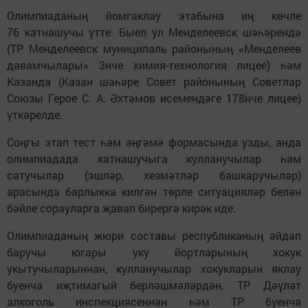
Олимпиаданың йомгаклау этабына иң көчле
76 катнашучы үтте. Быел ул Менделеевск шәһәрендә
(ТР Менделеевск муниципаль районының «Менделеев
дәвамчылары» 3нче химия-технология лицее) һәм
Казанда (Казан шәһәре Совет районының Советлар
Союзы Герое С. А. Әхтәмов исемендәге 178нче лицее)
үткәрелде.
Соңгы этап тест һәм әңгәмә формасында узды, анда
олимпиадада катнашучыга кулланучылар һәм
сатучылар (эшләр, хезмәтләр башкаручылар)
арасында барлыкка килгән төрле ситуацияләр белән
бәйле сорауларга җавап бирергә кирәк иде.
Олимпиаданың жюри составы республиканың әйдәп
баручы югары уку йортларының хокук
укытучыларыннан, кулланучылар хокукларын яклау
буенча иҗтимагый берләшмәләрдән, ТР Дәүләт
алкоголь инспекциясеннән һәм ТР буенча