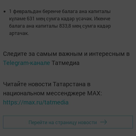
1 февральдән беренче балага ана капиталы
күләме 631 мең сумга кадәр үсәчәк. Икенче
балага ана капиталы 833,8 мең сумга кадәр
артачак.
Следите за самым важным и интересным в
Telegram-канале
Татмедиа
Читайте новости Татарстана в
национальном мессенджере MАХ:
https://max.ru/tatmedia
Перейти на страницу новости