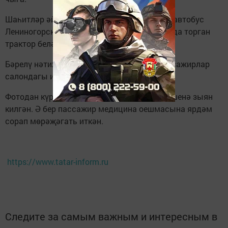
Шаһитләр әйтүенчә, пассажирлар утырган автобус
Лениногорскига таба барганда, юл кырыенда торган
трактор белән бәрелешә.
Бәрелү нәтиҗәсендә автобус эчендәге пассажирлар
салондагы идәнгә егылалар.
Фотодан күренгәнчә, автобусның алгы өлешенә зыян
килгән. Ә бер пассажир медицина оешмасына ярдәм
сорап мөрәҗәгать иткән.
https://www.tatar-inform.ru
Следите за самым важным и интересным в