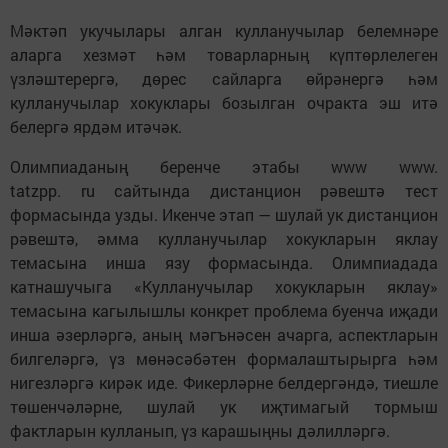
Мәктәп укучылары алган кулланучылар белемнәре
аларга хезмәт һәм товарларның күптөрлелеген
үзләштерергә, дөрес сайларга өйрәнергә һәм
кулланучылар хокуклары бозылган очракта эш итә
белергә ярдәм итәчәк.
Олимпиаданың беренче этабы www www.
tatzpp. ru сайтында дистанцион рәвештә тест
формасында узды. Икенче этап — шулай ук дистанцион
рәвештә, әмма кулланучылар хокукларын яклау
темасына инша язу формасында. Олимпиадада
катнашучыга «Кулланучылар хокукларын яклау»
темасына кагылышлы конкрет проблема буенча иҗади
инша әзерләргә, аның мәгънәсен ачарга, аспектларын
билгеләргә, үз мөнәсәбәтен формалаштырырга һәм
нигезләргә кирәк иде. Фикерләрне белдергәндә, тиешле
төшенчәләрне, шулай ук иҗтимагый тормыш
фактларын кулланып, үз карашыңны дәлилләргә.