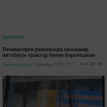
ҖӘМГЫЯТЬ
Лениногорск районында пассажир
автобусы трактор белән бәрелешкән
Заман сулышы,
13 декабрь 2023 - 17:27
856
0
0