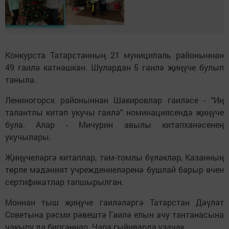
Конкурста Татарстанның 21 муниципаль районыннан
49 гаилә катнашкан. Шулардан 5 гаилә җиңүче булып
таныла.
Лениногорск районыннан Шакировлар гаиләсе - "Иң
талантлы китап укучы гаилә" номинациясендә җиңүче
була. Алар - Мичурин авылы китапханәсенең
укучылары.
Җиңүчеләргә китаплар, тәм-томлы бүләкләр, Казанның
төрле мәдәният учреждениеләренә бушлай барыр өчен
сертификатлар тапшырылган.
Моннан тыш җиңүче гаиләләргә Татарстан Дәүләт
Советына рәсми рәвештә Гаилә елын ачу тантанасына
чакыру да биргәннәр. Чара гыйнварда узачак.