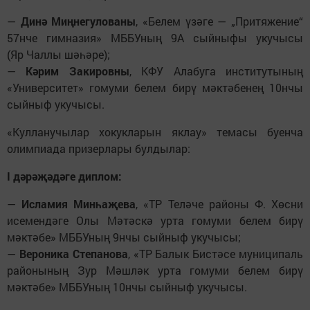
—
Динә Миңнегулованы
, «Белем үзәге — „Притяжение“
57нче гимназия» МББУның 9А сыйныфы укучысы
(Яр Чаллы шәһәре);
—
Кәрим Закировны
, КФУ Алабуга институтының
«Университет» гомуми белем бирү мәктәбенең 10нчы
сыйныф укучысы.
«Кулланучылар хокукларын яклау» темасы буенча
олимпиада призерлары булдылар:
I дәрәҗәдәге диплом:
—
Исламия Минһаҗева
, «ТР Теләче районы Ф. Хөсни
исемендәге Олы Мәтәскә урта гомуми белем бирү
мәктәбе» МББУның 9нчы сыйныф укучысы;
—
Вероника Степанова
, «ТР Балык Бистәсе муниципаль
районының Зур Мәшләк урта гомуми белем бирү
мәктәбе» МББУның 10нчы сыйныф укучысы.