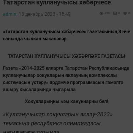
Татарстан кулланучысы хәбәрчесе
admin,
13 декабрь 2023 - 15:49
488
0
0
«Татарстан кулланучысы хәбәрчесе» газетасының 3 нче
санында чыккан мәкаләләр.
ТАТАРСТАН КУЛЛАНУЧЫСЫ ХӘБӘРЛӘРЕ ГАЗЕТАСЫ
Газета «2014-2025 елларга Татарстан Республикасында
кулланучылар хокукларын яклауның комплекслы
системасын үстерү» ярдәмче программасын гамәлгә
ашыру кысаларында чыгарыла
Хокукларыңны һәм кануннарны бел!
«Кулланучылар хокукларын яклау-2023»
темасына республика олимпиадасы
нәтиҗәләре турында