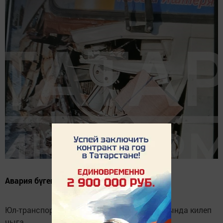
Авария бүген көндез булган.
Юл-транспорт һәлакәте Керкәле авылы юлында килеп
чыга.