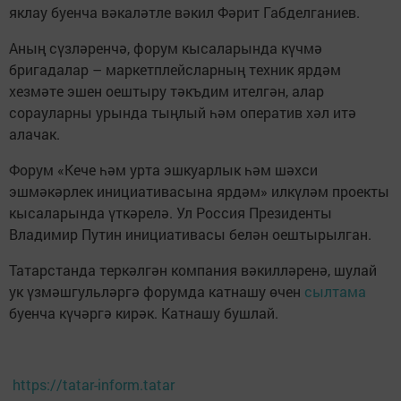
яклау буенча вәкаләтле вәкил Фәрит Габделганиев.
Аның сүзләренчә, форум кысаларында күчмә
бригадалар – маркетплейсларның техник ярдәм
хезмәте эшен оештыру тәкъдим ителгән, алар
сорауларны урында тыңлый һәм оператив хәл итә
алачак.
Форум «Кече һәм урта эшкуарлык һәм шәхси
эшмәкәрлек инициативасына ярдәм» илкүләм проекты
кысаларында үткәрелә. Ул Россия Президенты
Владимир Путин инициативасы белән оештырылган.
Татарстанда теркәлгән компания вәкилләренә, шулай
ук үзмәшгульләргә форумда катнашу өчен
сылтама
буенча күчәргә кирәк. Катнашу бушлай.
https://tatar-inform.tatar