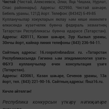
Чистай
(Чистай, Алексеевск, Әлки, Яңа Чишмә, Нурлат,
Спас районнары). Адресы: 422950, Чистай шәһәре,
Бебель урамы, 121Д йорт. Телефон: (84342) 5-49-85
Кулланучылар хокукларын яклау һәм кеше иминлеге
өлкәсендә күзәтчелек буенча федераль хезмәтнең
Татарстан Республикасы буенча идарәсе (Татарстан).
Адресы: 420111, Казан шәһәре, Зур Кызыл урамы,
30нчы йорт, кайнар линия телефоны (843) 236-94-11.
Сайтның адресы: 16.rospotrebnadzor. ru. «Татарстан
Республикасында Гигиена һәм эпидемиология үзәге»
ФБУЗ кулланучылар өчен консультация үзәге
(Татарстан).
Адресы: 420061, Казан шәһәре, Сеченов урамы, 13а
йорт, тел. (843) 221-90-16. Сайтның адресы: fbuz16.ru.
Көчле әйтелгән!
Республика конкурсын үткәрү нәтиҗәләре