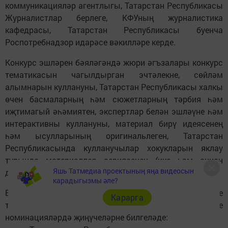
коммуникацияләр агентлыгы, Татарстан Республикасы
Журналистлар берлеге, КФУның журналистика
кафедрасы, Татарстан Республикасы буенча
Роспотребнадзор идарәсе вәкилләре керде.
Конкурс эшләрен бәяләгәндә жюри әгъзалары конкурс
тематикасын чагылдырган эчтәлекне, сөйләм
алымнарын куллануны, Татарстан Республикасы халкы
өчен басмаларның һәм сюжетларның тәрбия һәм
иҗтимагый әһәмиятен, экспертлар белән эшләүне һәм
интерактивны куллануны, материал бирү идеясенең
һәм ысулларының оригинальлеген, Татарстан
Республикасында кулланучылар хокукларын яклау
турында материаллар сериясенең (ике һәм аннан
Яшь Татмедиа проектының яңа видеосын
да күбрәк) булуын исәпкә алды.
карадыгызмы әле?
Бу критерийлар нигезендә, конкурс комиссиясе
Карарга
тәкъдим ителгән эшләрне бәяләде һәм түбәндәге
номинацияләрдә җиңүчеләрне билгеләде: