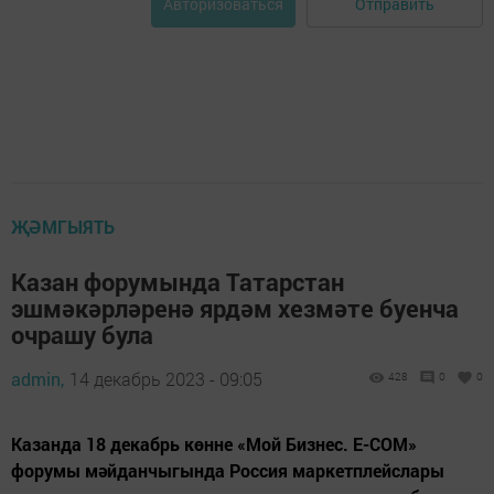
Отправить
Авторизоваться
ҖӘМГЫЯТЬ
Казан форумында Татарстан
эшмәкәрләренә ярдәм хезмәте буенча
очрашу була
admin,
14 декабрь 2023 - 09:05
428
0
0
Казанда 18 декабрь көнне «Мой Бизнес. E-COM»
форумы мәйданчыгында Россия маркетплейслары