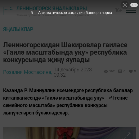
ЛЕНИНОГОРСК ЯҢАЛЫКЛАРЫ
16+
3
Автоматическое закрытие баннера через
"Заман сулышы" газетасы - Лениногорск районы
ЯҢАЛЫКЛАР
Лениногорскидан Шакировлар гаиләсе
«Гаилә масштабында уку» республика
конкурсында җиңү яулады
14 декабрь 2023 -
Розалия Мостафина,
562
0
0
09:32
Казанда Р. Миннуллин исемендәге республика балалар
китапханәсендә «Гаилә масштабында уку» - «Чтение
семейного масштаба» республика конкурсы
җиңүчеләрен бүләкләделәр.