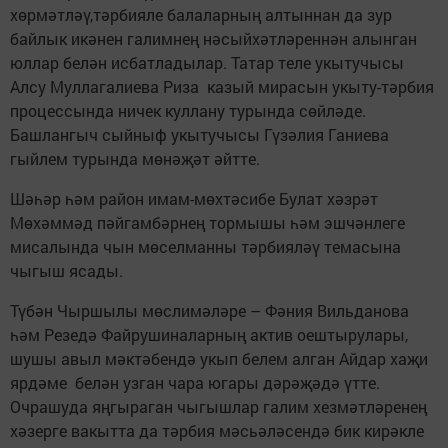
хөрмәтләү,тәрбияле балаларның алтыннан да зур
байлык икәнен галимнең нәсыйхәтләреннән алынган
юллар белән исбатладылар. Татар теле укытучысы
Алсу Муллагалиева Риза казый мирасын укыту-тәрбия
процессында ничек куллану турында сөйләде.
Башлангыч сыйныф укытучысы Гүзәлия Ганиева
гыйлем турында мөнәҗәт әйтте.
Шәһәр һәм район имам-мөхтәсибе Булат хәзрәт
Мөхәммәд пәйгамбәрнең тормышы һәм эшчәнлеге
мисалында чын мөселманны тәрбияләү темасына
чыгыш ясады.
Түбән Чыршылы мөслимәләре – Фәния Вильданова
һәм Резедә Файрушиналарның актив оештырулары,
шушы авыл мәктәбендә укып белем алган Айдар хаҗи
ярдәме белән узган чара югары дәрәҗәдә үтте.
Очрашуда яңгыраган чыгышлар галим хезмәтләренең
хәзерге вакытта да тәрбия мәсьәләсендә бик кирәкле