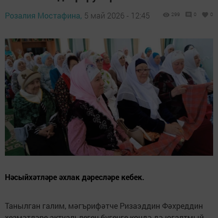
Розалия Мостафина,
5 май 2026 - 12:45
299
0
0
Нәсыйхәтләре әхлак дәресләре кебек.
Танылган галим, мәгърифәтче Ризаэддин Фәхреддин
хезмәтләре актуальлеген бүгенге көндә дә югалтмый.