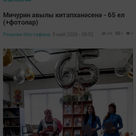
Мичурин авылы китапханәсенә - 65 ел
(+фотолар)
Розалия Мостафина,
5 май 2026 - 09:52
253
0
0