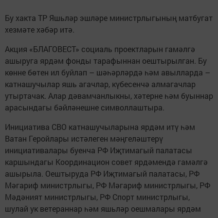
Бу хакта ТР Яшьләр эшләре министрлыгының матбугат
хезмәте хәбәр итә.
Акция «БЛАГОВЕСТ» социаль проектларын гамәлгә
ашыруга ярдәм фонды тарафыннан оештырылган. Бу
көнне бөтен ил буйлап – шәһәрләрдә һәм авылларда –
катнашучылар яшь агачлар, күбесенчә алмагачлар
утыртачак. Алар дәвамчанлыкны, хәтерне һәм буыннар
арасындагы бәйләнешне символлаштыра.
Инициатива СВО катнашучыларына ярдәм итү һәм
Ватан Геройлары истәлеген мәңгеләштерү
инициативалары буенча РФ Иҗтимагый палатасы
каршындагы Координацион совет ярдәмендә гамәлгә
ашырыла. Оештыруда РФ Иҗтимагый палатасы, РФ
Мәгариф министрлыгы, РФ Мәгариф министрлыгы, РФ
Мәдәният министрлыгы, РФ Спорт министрлыгы,
шулай ук ветераннар һәм яшьләр оешмалары ярдәм