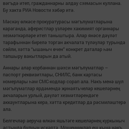
вәгъдә итеп, гражданнарны алдау схемасын куллана.
Бу хакта РИА Новости хәбәр итә.
Мәскәү өлкәсе прокуратурасы мәгълүматларына
караганда, аферистлар үзләрен хакимият органнары
хезмәткәрләре итеп таныштыра. Алар янәсе дәүләт
тарафыннан бирелә торган акчалата түләүләр турында
сөйли, хәтта “ышаныч өчен” конкрет даталар һәм
тапшыру вакытларын да атый.
Аннары алар корбаннан шәхси мәгълүматлар –
паспорт реквизитлары, СНИЛС, банк картасы
номерлары һәм СМС-кодлар сорап ала. Нәкъ менә шул
мәгълүматлар ярдәмендә җинаятьчеләр кешеләрнең
акчаларын урлый, дәүләт хезмәтләрендәге
аккаунтларына керә, хәтта кредитлар да рәсмиләштерә
ала.
Белгечләр аеруча өлкән яшьтәге кешеләрнең куркыныч
астында булуын искәртә. Мошенниклар еш кына нәкъ