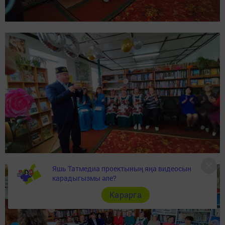
Яшь Татмедиа проектының яңа видеосын
карадыгызмы әле?
Карарга