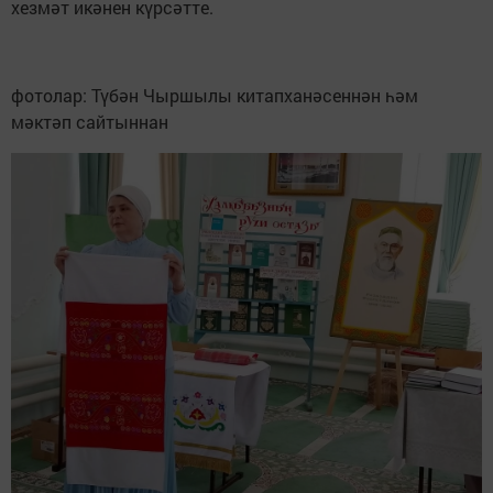
хезмәт икәнен күрсәтте.
фотолар: Түбән Чыршылы китапханәсеннән һәм
мәктәп сайтыннан