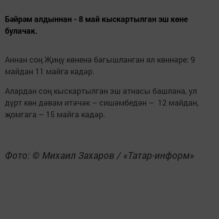
Бәйрәм алдыннан - 8 май кыскартылган эш көне
булачак.
Аннан соң Җиңү көненә багышланган ял көннәре: 9
майдан 11 майга кадәр.
Алардан соң кыскартылган эш атнасы башлана, ул
дүрт көн дәвам итәчәк – сишәмбедән – 12 майдан,
җомгага – 15 майга кадәр.
Фото: © Михаил Захаров / «Татар-информ»