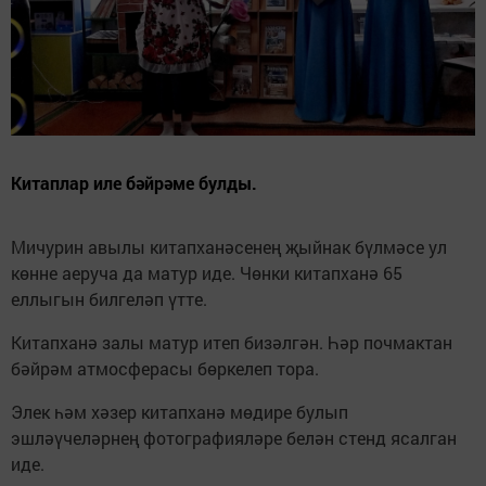
Китаплар иле бәйрәме булды.
Мичурин авылы китапханәсенең җыйнак бүлмәсе ул
көнне аеруча да матур иде. Чөнки китапханә 65
еллыгын билгеләп үтте.
Китапханә залы матур итеп бизәлгән. Һәр почмактан
бәйрәм атмосферасы бөркелеп тора.
Элек һәм хәзер китапханә мөдире булып
эшләүчеләрнең фотографияләре белән стенд ясалган
иде.