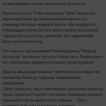
як авыллардан килгән мөслимәләр катнашты.
Шунысы кызык: 19 йөз ахырында Түбән Чыршылы
авылында Кама аръягының көньяк-көнчыгыш
өлешендә иң яхшы мәдрәсә булган. Шул мәдрәсәгә
Р.Фәхреддин үзенең 20 елга якын гомерен багышлый.
Чарада катнашучылар үзләренең эш тәҗрибәләре
белән уртаклаштылар.
Чүте авылы мөслимәләре Р.Фәхреддиннең “Мәшһүр
хатыннар” китабына тукталып Әлмәт ягы, Лениногорск
ягы әбиләрнең гыйбрәтле язмышы белән бүлеште.
Урдалы авылында балалар тәрбиясенә игьтибар итеп,
лагерьлар оештыру турында тәҗрибәләрен
сөйләделәр.
Түбән Чыршылы авыл мәктәбендә озак еллар директор
булып эшләгән Розалия Солтанова традицион рәвештә
уздырыла торган җирле гаилә чарасы – “Дога
мәҗлесе” турында мәгълүмат җиткерде.