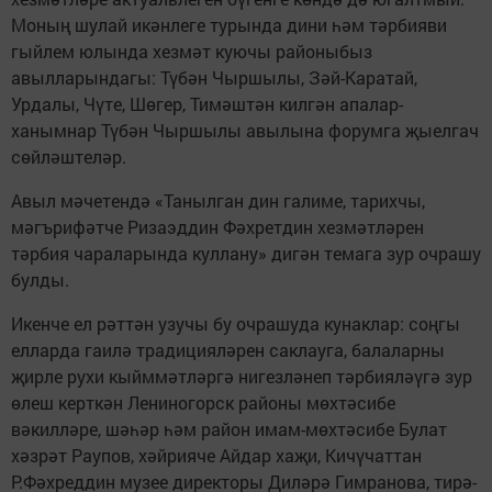
Моның шулай икәнлеге турында дини һәм тәрбияви
гыйлем юлында хезмәт куючы районыбыз
авылларындагы: Түбән Чыршылы, Зәй-Каратай,
Урдалы, Чүте, Шөгер, Тимәштән килгән апалар-
ханымнар Түбән Чыршылы авылына форумга җыелгач
сөйләштеләр.
Авыл мәчетендә «Танылган дин галиме, тарихчы,
мәгърифәтче Ризаэддин Фәхретдин хезмәтләрен
тәрбия чараларында куллану» дигән темага зур очрашу
булды.
Икенче ел рәттән узучы бу очрашуда кунаклар: соңгы
елларда гаилә традицияләрен саклауга, балаларны
җирле рухи кыйммәтләргә нигезләнеп тәрбияләүгә зур
өлеш керткән Лениногорск районы мөхтәсибе
вәкилләре, шәһәр һәм район имам-мөхтәсибе Булат
хәзрәт Раупов, хәйрияче Айдар хаҗи, Кичүчаттан
Р.Фәхреддин музее директоры Диләрә Гимранова, тирә-