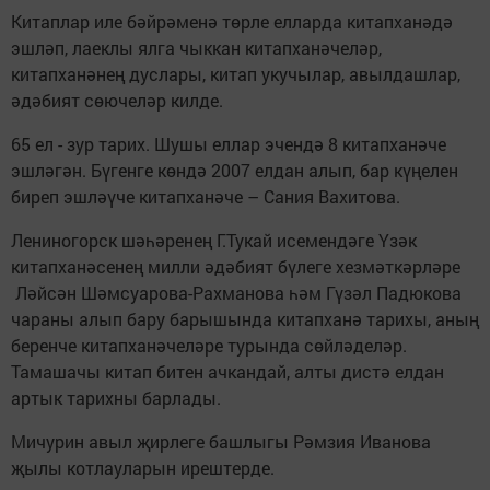
Китаплар иле бәйрәменә төрле елларда китапханәдә
эшләп, лаеклы ялга чыккан китапханәчеләр,
китапханәнең дуслары, китап укучылар, авылдашлар,
әдәбият сөючеләр килде.
65 ел - зур тарих. Шушы еллар эчендә 8 китапханәче
эшләгән. Бүгенге көндә 2007 елдан алып, бар күңелен
биреп эшләүче китапханәче – Сания Вахитова.
Лениногорск шәһәренең Г.Тукай исемендәге Үзәк
китапханәсенең милли әдәбият бүлеге хезмәткәрләре
Ләйсән Шәмсуарова-Рахманова һәм Гүзәл Падюкова
чараны алып бару барышында китапханә тарихы, аның
беренче китапханәчеләре турында сөйләделәр.
Тамашачы китап битен ачкандай, алты дистә елдан
артык тарихны барлады.
Мичурин авыл җирлеге башлыгы Рәмзия Иванова
җылы котлауларын ирештерде.