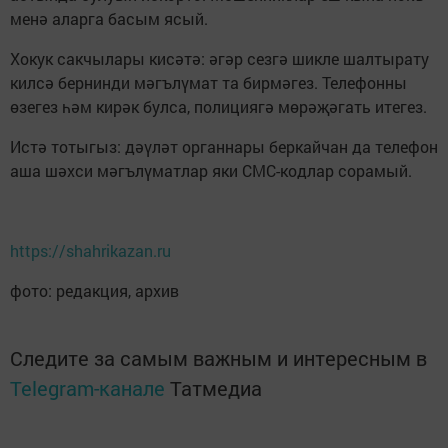
менә аларга басым ясый.
Хокук сакчылары кисәтә: әгәр сезгә шикле шалтырату
килсә бернинди мәгълүмат та бирмәгез. Телефонны
өзегез һәм кирәк булса, полициягә мөрәҗәгать итегез.
Истә тотыгыз: дәүләт органнары беркайчан да телефон
аша шәхси мәгълүматлар яки СМС-кодлар сорамый.
https://shahrikazan.ru
фото: редакция, архив
Следите за самым важным и интересным в
Telegram-канале
Татмедиа