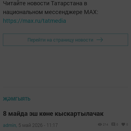
Читайте новости Татарстана в
национальном мессенджере MАХ:
https://max.ru/tatmedia
Перейти на страницу новости
ҖӘМГЫЯТЬ
8 майда эш көне кыскартылачак
admin,
5 май 2026 - 11:17
214
0
0