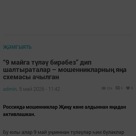
ҖӘМГЫЯТЬ
“9 майга түләү бирәбез” дип
шалтыраталар – мошенникларның яңа
схемасы ачылган
admin,
5 май 2026 - 11:42
224
0
0
Россиядә мошенниклар Җиңү көне алдыннан яңадан
активлашкан.
Бу юлы алар 9 май уңаеннан түләүләр һәм бүләкләр