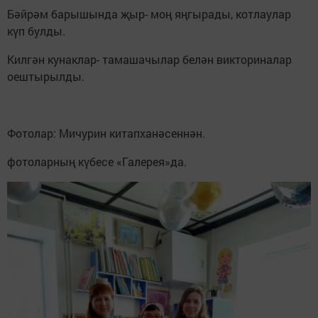
Бәйрәм барышында җыр- моң яңгырады, котлаулар
күп булды.
Килгән кунаклар- тамашачылар белән викториналар
оештырылды.
Фотолар: Мичурин китапханәсеннән.
фотоларның күбесе «Галерея»да.