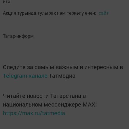
итә.
Акция турында тулырак һәм теркәлү өчен:
сайт
Татар-информ
Следите за самым важным и интересным в
Telegram-канале
Татмедиа
Читайте новости Татарстана в
национальном мессенджере MАХ:
https://max.ru/tatmedia