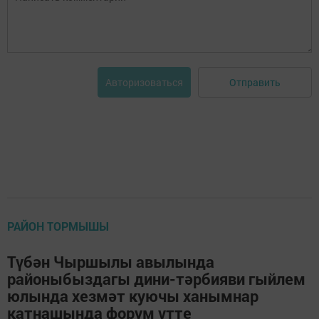
Отправить
Авторизоваться
РАЙОН ТОРМЫШЫ
Түбән Чыршылы авылында
районыбыздагы дини-тәрбияви гыйлем
юлында хезмәт куючы ханымнар
катнашында форум үтте