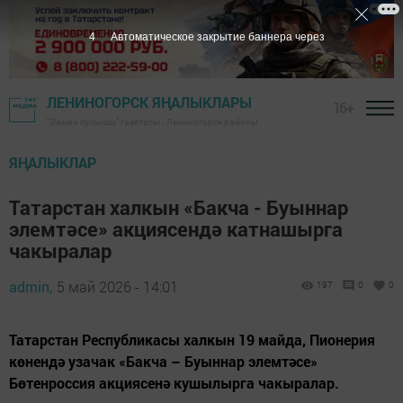
2
Автоматическое закрытие баннера через
ЛЕНИНОГОРСК ЯҢАЛЫКЛАРЫ
16+
"Заман сулышы" газетасы - Лениногорск районы
ЯҢАЛЫКЛАР
Татарстан халкын «Бакча - Буыннар
элемтәсе» акциясендә катнашырга
чакыралар
admin,
5 май 2026 - 14:01
197
0
0
Татарстан Республикасы халкын 19 майда, Пионерия
көнендә узачак «Бакча – Буыннар элемтәсе»
Бөтенроссия акциясенә кушылырга чакыралар.