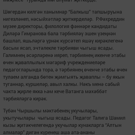
Шөгердән килгән ханымнар “Балкыш” тапшыруына
нигезләнеп, нәсыйхәтләр җиткерделәр. Р.Фәхреддин
музее директоры, филология фәннәре кандидаты
Диләрә Гимранова бала тәрбияләү эшен үзеңнән
башлап, яшьләргә үрнәк күрсәтеп яшәү кирәклегенә
басым ясап, эчтәлекле тәрбияви чыгыш ясады.
Галимнең әсәрләренә ияреп, тәрбиянең икенче этабы
өчен җаваплылык мәгариф учреждениеләре
педагогларында тора, ә тәрбиянең өченче этабы өчен
тулаем алганда бөтен җәмгыять җаваплы – бу якын
туганнар, күршеләр, авыл халкы. Нәкъ менә сабый
чакта җирле якка һәм кече Ватанга мәхәббәт
тәрбияләргә кирәк.
Түбән Чыршылы мәктәбенең укучылары,
укытучылары чыгыш ясады. Педагог Талига Шамил
кызы җитәкчелегендә укучылар кунакларга “Алтын
алмалар” дигән күренеш аша ата-ананы