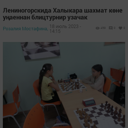
Лениногорскида Халыкара шахмат көне
уңаеннан блицтурнир узачак
18 июль 2023 -
Розалия Мостафина,
459
0
0
14:15