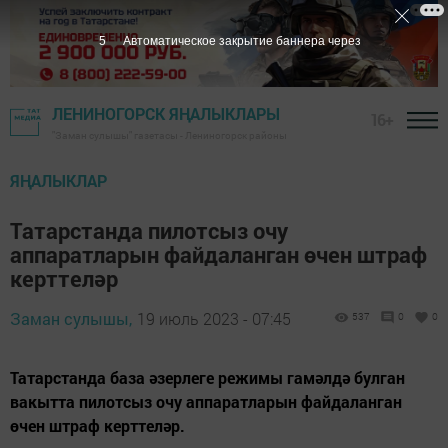
4
Автоматическое закрытие баннера через
ЛЕНИНОГОРСК ЯҢАЛЫКЛАРЫ
16+
"Заман сулышы" газетасы - Лениногорск районы
ЯҢАЛЫКЛАР
Татарстанда пилотсыз очу
аппаратларын файдаланган өчен штраф
керттеләр
Заман сулышы,
19 июль 2023 - 07:45
537
0
0
Татарстанда база әзерлеге режимы гамәлдә булган
вакытта пилотсыз очу аппаратларын файдаланган
өчен штраф керттеләр.