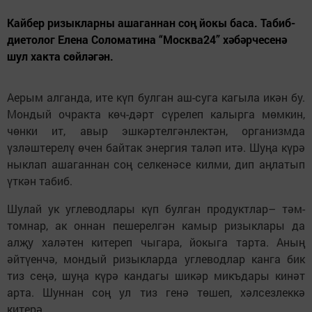
Кайбер ризыкларны ашаганнан соң йокы баса. Табиб-
диетолог Елена Соломатина “Москва24” хәбәрчесенә
шул хакта сөйләгән.
Аерым алганда, ите күп булган аш-суга кагыла икән бу.
Мондый очракта көч-дәрт сүрелеп калырга мөмкин,
чөнки ит, авыр эшкәртелгәнлектән, организмда
үзләштерелү өчен байтак энергия таләп итә. Шуңа күрә
ныклап ашаганнан соң селкенәсе килми, дип аңлатып
үткән табиб.
Шулай ук углеводлары күп булган продуктлар– тәм-
томнар, ак оннан пешерелгән камыр ризыклары да
алҗу халәтен китереп чыгара, йокыга тарта. Аның
әйтүенчә, мондый ризыкларда углеводлар канга бик
тиз сеңә, шуңа күрә кандагы шикәр микъдары кинәт
арта. Шуннан соң ул тиз генә төшеп, хәлсезлеккә
китерә.