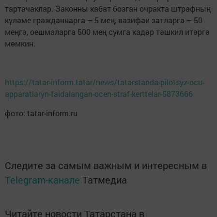
тартачаклар. Законны кабат бозган очракта штрафның
күләме гражданнарга – 5 мең, вазифаи затларга – 50
меңгә, оешмаларга 500 мең сумга кадәр тәшкил итәргә
мөмкин.
https://tatar-inform.tatar/news/tatarstanda-pilotsyz-ocu-
apparatlaryn-faidalangan-ocen-straf-kerttelar-5873666
фото: tatar-inform.ru
Следите за самым важным и интересным в
Telegram-канале
Татмедиа
Читайте новости Татарстана в