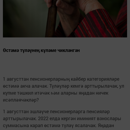
Өстәмә түләүнең күләме чикләнгән
1 августтан пенсионерларның кайбер категорияләре
өстәмә акча алачак. Түләүләр кемгә арттырылачак, ул
күпме тәшкил итәчәк һәм аларны яңадан ничек
исәпләячәкләр?
1 августтан эшләүче пенсионерларга пенсияләр
арттырылачак. 2022 елда кергән иминият взнослары
суммасына карап өстәмә түләү ясалачак. Яңадан