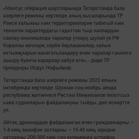
«Махсус операция шартларында Татарстанда база
әзерлеге режимы кертелде, аның кысаларында ТР
Рәисе халыкны һәм территорияләрне табигый һәм
техноген характердагы гадәттән тыш хәлләрдән
саклау юнәлешендә чаралар үткәрү, шулай ук РФ
Кораллы көчләре, хәрби берләшмәләр, халык
ихтыяҗларын канәгатьләндерү өчен чаралар гамәлгә
ашыру буенча карарлар кабул итә», - диде ТР
прокуроры Илдус Нәфыйков.
Татарстанда база әзерлеге режимы 2022 елның
октябрендә кертелде. Шуннан соң ноябрь аенда
республика җитәкчесе Рөстәм Миңнеханов пилотсыз
һава судноларын файдалануны тыйды, дип искәртте
ул.
Әйтик, дроннардан файдаланган өчен гражданнарны –
1-4 мең, вазифаи затларны – 15-40 мең, юридик
затларны 200-300 мең сум күләмендә штрафка