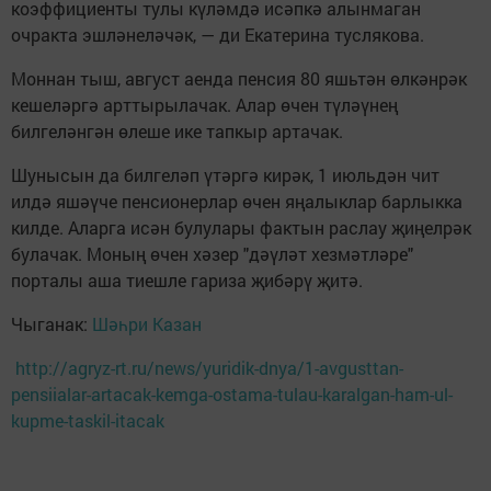
коэффициенты тулы күләмдә исәпкә алынмаган
очракта эшләнеләчәк, — ди Екатерина туслякова.
Моннан тыш, август аенда пенсия 80 яшьтән өлкәнрәк
кешеләргә арттырылачак. Алар өчен түләүнең
билгеләнгән өлеше ике тапкыр артачак.
Шунысын да билгеләп үтәргә кирәк, 1 июльдән чит
илдә яшәүче пенсионерлар өчен яңалыклар барлыкка
килде. Аларга исән булулары фактын раслау җиңелрәк
булачак. Моның өчен хәзер "дәүләт хезмәтләре"
порталы аша тиешле гариза җибәрү җитә.
Чыганак:
Шәһри Казан
http://agryz-rt.ru/news/yuridik-dnya/1-avgusttan-
pensiialar-artacak-kemga-ostama-tulau-karalgan-ham-ul-
kupme-taskil-itacak