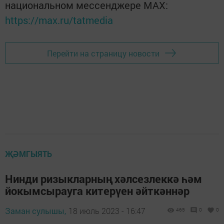
национальном мессенджере MАХ:
https://max.ru/tatmedia
Перейти на страницу новости
ҖӘМГЫЯТЬ
Нинди ризыкларның хәлсезлеккә һәм
йокымсырауга китерүен әйткәннәр
Заман сулышы,
18 июль 2023 - 16:47
465
0
0