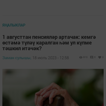
ЯҢАЛЫКЛАР
1 августтан пенсияләр артачак: кемгә
өстәмә түләү каралган һәм ул күпме
тәшкил итәчәк?
Заман сулышы,
18 июль 2023 - 12:58
610
0
0