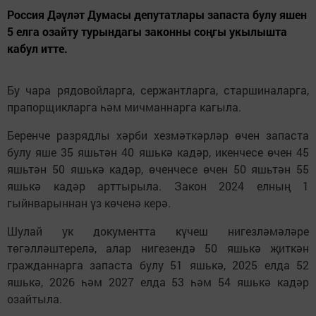
Россия Дәүләт Думасы депутатлары запаста булу яшен
5 елга озайту турындагы законны соңгы укылышта
кабул итте.
Бу чара рядовойларга, сержантларга, старшиналарга,
прапорщикларга һәм мичманнарга кагыла.
Беренче разрядлы хәрби хезмәткәрләр өчен запаста
булу яше 35 яшьтән 40 яшькә кадәр, икенчесе өчен 45
яшьтән 50 яшькә кадәр, өченчесе өчен 50 яшьтән 55
яшькә кадәр арттырыла. Закон 2024 елның 1
гыйнварыннан үз көченә керә.
Шулай ук документта күчеш нигезләмәләре
төгәлләштерелә, алар нигезендә 50 яшькә җиткән
гражданнарга запаста булу 51 яшькә, 2025 елда 52
яшькә, 2026 һәм 2027 елда 53 һәм 54 яшькә кадәр
озайтыла.