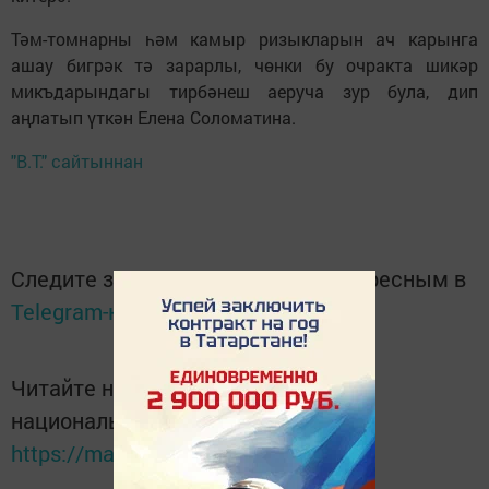
Тәм-томнарны һәм камыр ризыкларын ач карынга
ашау бигрәк тә зарарлы, чөнки бу очракта шикәр
микъдарындагы тирбәнеш аеруча зур була, дип
аңлатып үткән Елена Соломатина.
"В.Т." сайтыннан
Следите за самым важным и интересным в
Telegram-канале
Татмедиа
Читайте новости Татарстана в
национальном мессенджере MАХ:
https://max.ru/tatmedia