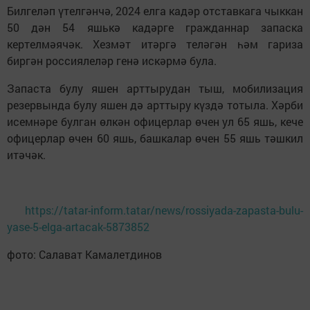
Билгеләп үтелгәнчә, 2024 елга кадәр отставкага чыккан
50 дән 54 яшькә кадәрге гражданнар запаска
кертелмәячәк. Хезмәт итәргә теләгән һәм гариза
биргән россиялеләр генә искәрмә була.
Запаста булу яшен арттырудан тыш, мобилизация
резервында булу яшен дә арттыру күздә тотыла. Хәрби
исемнәре булган өлкән офицерлар өчен ул 65 яшь, кече
офицерлар өчен 60 яшь, башкалар өчен 55 яшь тәшкил
итәчәк.
https://tatar-inform.tatar/news/rossiyada-zapasta-bulu-
yase-5-elga-artacak-5873852
фото: Салават Камалетдинов