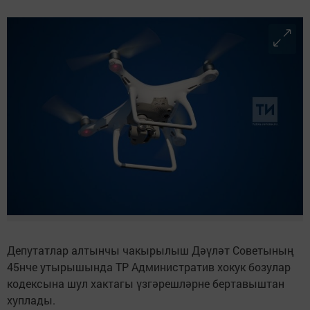
Депутатлар алтынчы чакырылыш Дәүләт Советының
45нче утырышында ТР Административ хокук бозулар
кодексына шул хактагы үзгәрешләрне бертавыштан
хуплады.