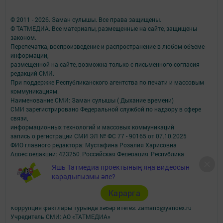
© 2011 - 2026. Заман сулышы. Все права защищены.
© ТАТМЕДИА. Все материалы, размещенные на сайте, защищены
законом.
Перепечатка, воспроизведение и распространение в любом объеме
информации,
размещенной на сайте, возможна только с письменного согласия
редакций СМИ.
При поддержке Республиканского агентства по печати и массовым
коммуникациям.
Наименование СМИ: Заман сулышы ( Дыхание времени)
СМИ зарегистрировано Федеральной службой по надзору в сфере
связи,
информационных технологий и массовых коммуникаций
запись о регистрации СМИ ЭЛ № ФС 77 - 90165 от 07.10.2025
ФИО главного редактора: Мустафина Розалия Харисовна
Адрес редакции: 423250, Российская Федерация, Республика
Татарстан, г. Лениногорск,
Яшь Татмедиа проектының яңа видеосын
ул. Тукая, д. 3
карадыгызмы әле?
Телефон редакции: (8-85595) 5 - 07 - 72
Электрон адрес: zaman5@yandex.ru
Карарга
Коррупция фактлары турында хәбәр итегез: zaman5@yandex.ru
Учредитель СМИ: АО «ТАТМЕДИА»