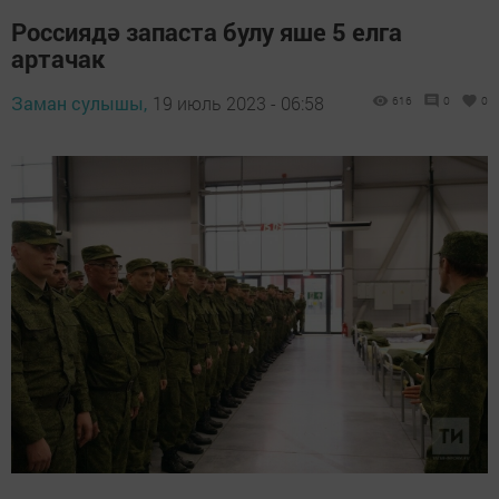
Россиядә запаста булу яше 5 елга
артачак
Заман сулышы,
19 июль 2023 - 06:58
616
0
0