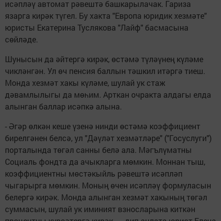
исәпләү автомат рәвештә башкарылачак. Гариза
язарга кирәк түгел. Бу хакта "Европа юридик хезмәте"
юристы Екатерина Туслякова "Лайф" басмасына
сөйләде.
Шунысын да әйтергә кирәк, өстәмә түләүнең күләме
чикләнгән. Ул өч пенсия баллын тәшкил итәргә тиеш.
Монда хезмәт хакы күләме, шулай ук стаж
дәвамлылыгы да мөһим. Арткан очракта алдагы елда
алынган баллар исәпкә алына.
- Әгәр өлкән кеше үзенә нинди өстәмә коэффициент
бирелгәнен белсә, ул "Дәүләт хезмәтләре" ("Госуслуги")
порталында төгәл санны белә ала. Мәгълүматны
Социаль фондта да ачыкларга мөмкин. Моннан тыш,
коэффициентны мөстәкыйль рәвештә исәпләп
чыгарырга мөмкин. Моның өчен исәпләү формуласын
белергә кирәк. Монда алынган хезмәт хакының төгәл
суммасын, шулай ук иминият взносларына киткән
процентны күрсәтергә кирәк, — дип аңлата юрист Елена