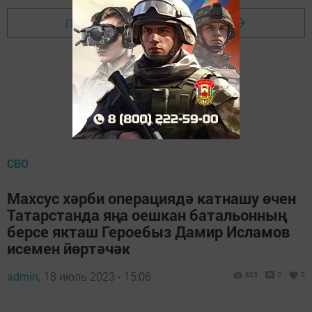
Перейти на страницу новости
СВО
Махсус хәрби операциядә катнашу өчен
Татарстанда яңа оешкан батальонның
берсе якташ Героебыз Дамир Исламов
исемен йөртәчәк
admin,
18 июль 2023 - 15:06
823
0
0