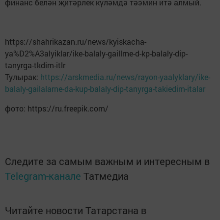
финанс белән җитәрлек күләмдә тәэмин итә алмый.
https://shahrikazan.ru/news/kyiskacha-
ya%D2%A3alyiklar/ike-balaly-gaillrne-d-kp-balaly-dip-
tanyrga-tkdim-itlr
Тулырак:
https://arskmedia.ru/news/rayon-yaalyklary/ike-
balaly-gailalarne-da-kup-balaly-dip-tanyrga-takiedim-italar
фото: https://ru.freepik.com/
Следите за самым важным и интересным в
Telegram-канале
Татмедиа
Читайте новости Татарстана в