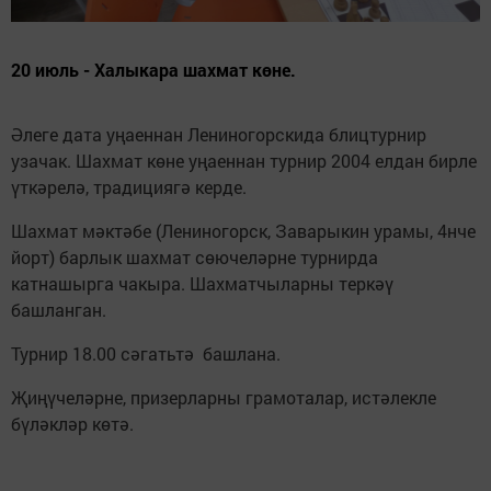
20 июль - Халыкара шахмат көне.
Әлеге дата уңаеннан Лениногорскида блицтурнир
узачак. Шахмат көне уңаеннан турнир 2004 елдан бирле
үткәрелә, традициягә керде.
Шахмат мәктәбе (Лениногорск, Заварыкин урамы, 4нче
йорт) барлык шахмат сөючеләрне турнирда
катнашырга чакыра. Шахматчыларны теркәү
башланган.
Турнир 18.00 сәгатьтә башлана.
Җиңүчеләрне, призерларны грамоталар, истәлекле
бүләкләр көтә.