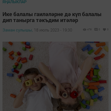
ЯҢАЛЫКЛАР
Ике балалы гаиләләрне дә күп балалы
дип танырга тәкъдим итәләр
Заман сулышы,
18 июль 2023 - 19:30
478
0
0