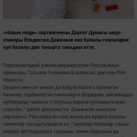
«Новые люди» партиясеннән Дәүләт Думасы вице-
спикеры Владислав Даванков ике балалы гаиләләрне
күп балалы дип танырга тәкъдим итте,
Парламентарий үзенең мөрәҗәгатен Россия вице-
премьеры Татьяна Голиковага юллаган, дип яза РИА
Новости.
Сездән ике һәм аннан да күбрәк балигъ булмаган
балалар тәрбияләгән гаиләләргә федераль законнарда
күпбалалы гаиләсе статусын бирүне хуплавыгызны
сорыйм..” диелә документта. Даванков ачыклык
керткәнчә, Россиядә өч һәм аннан да күбрәк балалы
гаиләләр чагыштырмача аз. Гаиләләр балалар санын
икедән арттырмаска тырыша, чөнки барысын да