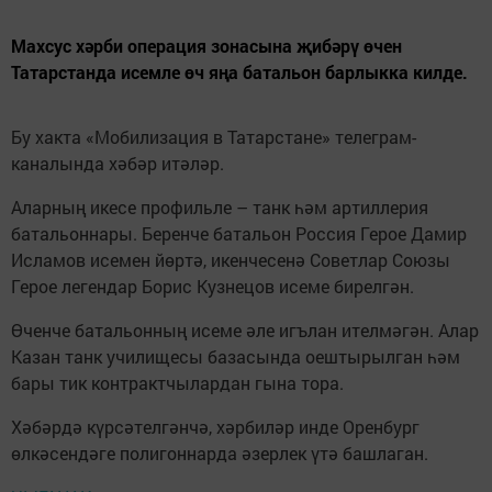
Махсус хәрби операция зонасына җибәрү өчен
Татарстанда исемле өч яңа батальон барлыкка килде.
Бу хакта «Мобилизация в Татарстане» телеграм-
каналында хәбәр итәләр.
Аларның икесе профильле – танк һәм артиллерия
батальоннары. Беренче батальон Россия Герое Дамир
Исламов исемен йөртә, икенчесенә Советлар Союзы
Герое легендар Борис Кузнецов исеме бирелгән.
Өченче батальонның исеме әле игълан ителмәгән. Алар
Казан танк училищесы базасында оештырылган һәм
бары тик контрактчылардан гына тора.
Хәбәрдә күрсәтелгәнчә, хәрбиләр инде Оренбург
өлкәсендәге полигоннарда әзерлек үтә башлаган.