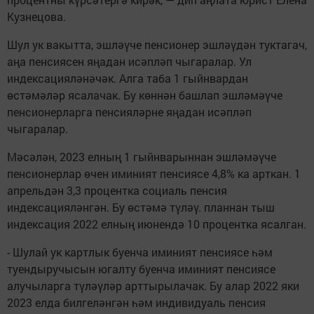
Кузнецова.
Шул ук вакытта, эшләүче пенсионер эшләүдән туктагач,
аңа пенсиясен яңадан исәпләп чыгаралар. Ул
индексацияләнәчәк. Алга таба 1 гыйнвардан
өстәмәләр ясалачак. Бу көннән башлап эшләмәүче
пенсионерларга пенсияләрне яңадан исәпләп
чыгаралар.
Мәсәлән, 2023 елның 1 гыйнварыннан эшләмәүче
пенсионерлар өчен иминият пенсиясе 4,8% ка арткан. 1
апрельдән 3,3 процентка социаль пенсия
индексацияләнгән. Бу өстәмә түләү. планнан тыш
индексация 2022 елның июнендә 10 процентка ясалган.
- Шулай ук картлык буенча иминият пенсиясе һәм
туендыручысын югалту буенча иминият пенсиясе
алучыларга түләүләр арттырылачак. Бу алар 2022 яки
2023 елда билгеләнгән һәм индивидуаль пенсия