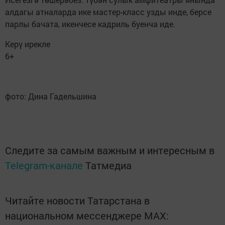
алдагы атналарда ике мастер-класс узды инде, берсе
парлы бачата, икенчесе кадриль буенча иде.
Керү ирекле
6+
фото: Дина Гадельшина
Следите за самым важным и интересным в
Telegram-канале
Татмедиа
Читайте новости Татарстана в
национальном мессенджере MАХ: