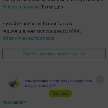
Telegram-канале
Татмедиа
Читайте новости Татарстана в
национальном мессенджере MАХ:
https://max.ru/tatmedia
Перейти на страницу новости
Яшь Татмедиа проектының яңа видеосын
карадыгызмы әле?
Карарга
ЯҢАЛЫКЛАР