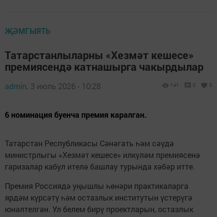
ҖӘМГЫЯТЬ
Татарстанлыларны «Хезмәт кешесе»
премиясендә катнашырга чакырдылар
admin,
3 июль 2026 - 10:28
141
0
0
6 номинация буенча премия каралган.
Татарстан Республикасы Сәнәгать һәм сәүдә
министрлыгы «Хезмәт кешесе» илкүләм премиясенә
гаризалар кабул ителә башлау турында хәбәр итте.
Премия Россиядә уңышлы һөнәри практикаларга
ярдәм күрсәтү һәм остазлык институтын үстерүгә
юнәлтелгән. Ул белем бирү проектларын, остазлык