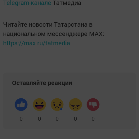
Telegram-канале
Татмедиа
Читайте новости Татарстана в
национальном мессенджере MАХ:
https://max.ru/tatmedia
Оставляйте реакции
0
0
0
0
0