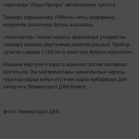
тирәсендә “Лада Приора” автомобилен туктата.
Тикшерү барышында 1990нчы елгы шоферның
исереклек халәтендә булуы ачыклана.
«Алкотектор» техник чарасы ярдәмендә үткәрелгән
тикшерү машина йөртүченең халәтен раслый. Прибор
сулаган һавада 1,150 мг/л алкоголь булуын күрсәткән.
Машина йөртүчегә карата административ материал
кузгатыла. Эш материаллары җаваплылык чарасы
турында карар кабул итү өчен судка җибәрелде, дип
хәбәр итә Лениногорск ДАИ бүлеге.
фото: Лениногорск ДАИ