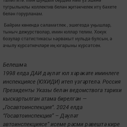
тугрылыклы коллектив белән җитәкчелек итү бәхете
белән горурланам.
Бәйрәм көнендә сәламәтлек , эшегездә уңышлар,
тыныч дежурстволар, имин юллар телим. Хокук
бозулар статистикасы һәрвакыт нульдә булсын, ә
ачылу күрсәткечләре иң югарыны күрсәтсен.
Белешмә.
1998 елда ДАИ дәүләт юл хәрәкәте иминлеге
инспекциясе (ЮХИДИ) итеп үзгәртелә. Россия
Президенты Указы белән ведомствога тарихи
кыскартылган атама бирелгән —
„Госавтоинспекция“. 2024 елда
“Госавтоинспекция” – Дәүләт
автоинспекциясе” исеме рәсми рәвештә кире