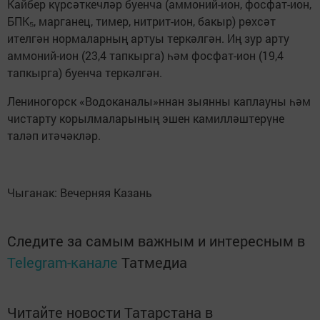
Кайбер күрсәткечләр буенча (аммоний-ион, фосфат-ион,
БПК₅, марганец, тимер, нитрит-ион, бакыр) рөхсәт
ителгән нормаларның артуы теркәлгән. Иң зур арту
аммоний-ион (23,4 тапкырга) һәм фосфат-ион (19,4
тапкырга) буенча теркәлгән.
Лениногорск «Водоканалы»ннан зыянны каплауны һәм
чистарту корылмаларының эшен камилләштерүне
таләп итәчәкләр.
Чыганак: Вечерняя Казань
Следите за самым важным и интересным в
Telegram-канале
Татмедиа
Читайте новости Татарстана в