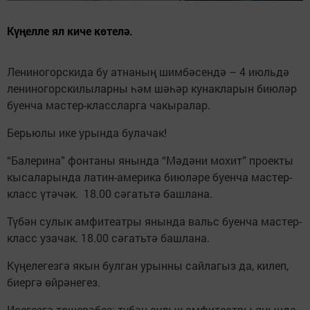
Күңелле ял киче көтелә.
Лениногорскида бу атнаның шимбәсендә – 4 июльдә
лениногорскилыларны һәм шәһәр кунакларын биюләр
буенча мастер-классларга чакыралар.
Берьюлы ике урында булачак!
“Балерина” фонтаны янында “Мәдәни мохит” проекты
кысаларында латин-америка биюләре буенча мастер-
класс үтәчәк. 18.00 сәгатьтә башлана.
Түбән сулык амфитеатры янында вальс буенча мастер-
класс узачак. 18.00 сәгатьтә башлана.
Күңелегезгә якын булган урынны сайлагыз да, килеп,
биергә өйрәнегез.
Исегезгә төшерәбез: түбән сулык амфитеатры янында