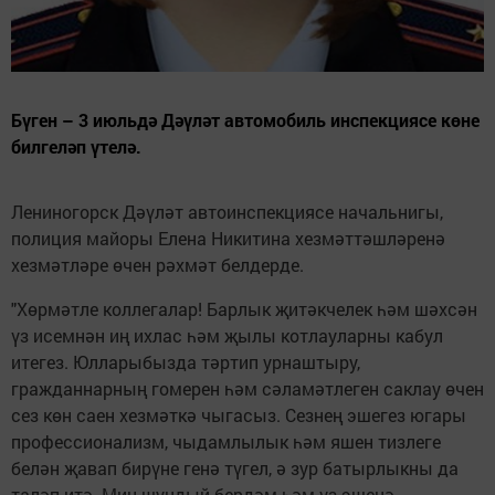
Бүген – 3 июльдә Дәүләт автомобиль инспекциясе көне
билгеләп үтелә.
Лениногорск Дәүләт автоинспекциясе начальнигы,
полиция майоры Елена Никитина хезмәттәшләренә
хезмәтләре өчен рәхмәт белдерде.
"Хөрмәтле коллегалар! Барлык җитәкчелек һәм шәхсән
үз исемнән иң ихлас һәм җылы котлауларны кабул
итегез. Юлларыбызда тәртип урнаштыру,
гражданнарның гомерен һәм сәламәтлеген саклау өчен
сез көн саен хезмәткә чыгасыз. Сезнең эшегез югары
профессионализм, чыдамлылык һәм яшен тизлеге
белән җавап бирүне генә түгел, ә зур батырлыкны да
таләп итә. Мин шундый бердәм һәм үз эшенә