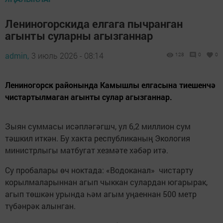
Лениногорскида елгага пычранган
агынты суларны агызганнар
admin,
3 июль 2026 - 08:14
128
0
0
Лениногорск районында Камышлы елгасына тиешенчә
чистартылмаган агынты сулар агызганнар.
Зыян суммасы исәпләгәгшч, ул 6,2 миллион сум
тәшкил иткән. Бу хакта республиканың Экология
министрлыгы матбугат хезмәте хәбәр итә.
Су пробалары өч ноктада: «Водоканал» чистарту
корылмаларыннан агып чыккан сулардан югарырак,
агып төшкән урында һәм агым уңаеннан 500 метр
түбәнрәк алынган.