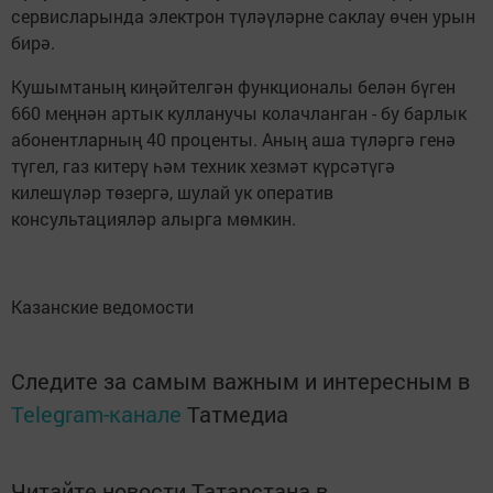
сервисларында электрон түләүләрне саклау өчен урын
бирә.
Кушымтаның киңәйтелгән функционалы белән бүген
660 меңнән артык кулланучы колачланган - бу барлык
абонентларның 40 проценты. Аның аша түләргә генә
түгел, газ китерү һәм техник хезмәт күрсәтүгә
килешүләр төзергә, шулай ук оператив
консультацияләр алырга мөмкин.
Казанские ведомости
Следите за самым важным и интересным в
Telegram-канале
Татмедиа
Читайте новости Татарстана в