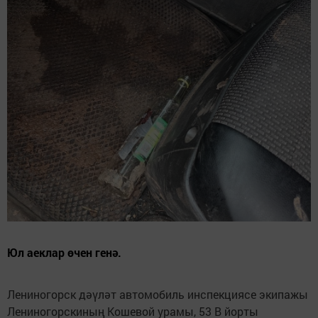
Юл аеклар өчен генә.
Лениногорск дәүләт автомобиль инспекциясе экипажы
Лениногорскиның Кошевой урамы, 53 В йорты