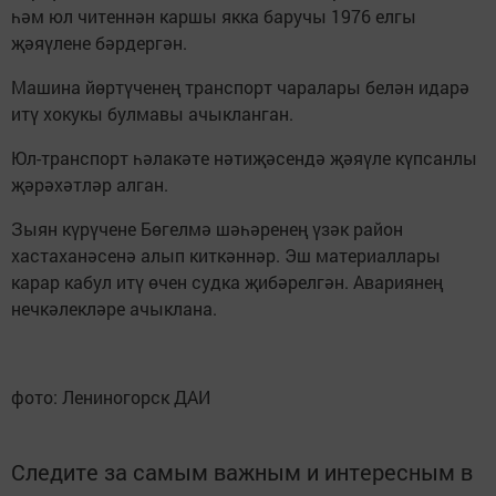
һәм юл читеннән каршы якка баручы 1976 елгы
җәяүлене бәрдергән.
Машина йөртүченең транспорт чаралары белән идарә
итү хокукы булмавы ачыкланган.
Юл-транспорт һәлакәте нәтиҗәсендә җәяүле күпсанлы
җәрәхәтләр алган.
Зыян күрүчене Бөгелмә шәһәренең үзәк район
хастаханәсенә алып киткәннәр. Эш материаллары
карар кабул итү өчен судка җибәрелгән. Авариянең
нечкәлекләре ачыклана.
фото: Лениногорск ДАИ
Следите за самым важным и интересным в