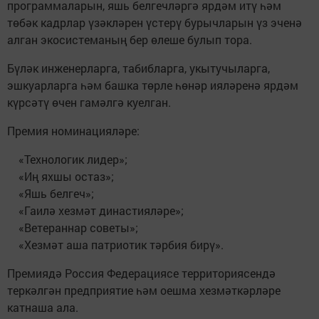
программаларын, яшь белгечләргә ярдәм итү һәм
төбәк кадрлар үзәкләрен үстерү бурычларын үз эченә
алган экосистеманың бер өлеше булып тора.
Бүләк инженерларга, табибларга, укытучыларга,
эшкуарларга һәм башка төрле һөнәр ияләренә ярдәм
күрсәтү өчен гамәлгә куелган.
Премия номинацияләре:
«Технологик лидер»;
«Иң яхшы остаз»;
«Яшь белгеч»;
«Гаилә хезмәт династияләре»;
«Ветераннар советы»;
«Хезмәт аша патриотик тәрбия бирү».
Премиядә Россия Федерациясе территориясендә
теркәлгән предприятие һәм оешма хезмәткәрләре
катнаша ала.