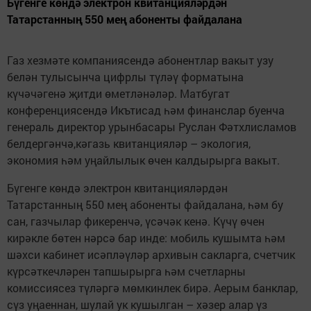
Бүгенге көндә электрон квитанцияләрдән
Татарстанның 550 мең абоненты файдалана
Газ хезмәте компаниясендә абонентлар вакыт узу
белән тулысынча цифрлы түләү форматына
күчәчәгенә җитди өметләнәләр. Матбугат
конференциясендә Икътисад һәм финанслар буенча
генераль директор урынбасары Руслан Фәтхлисламов
белдергәнчә,кәгазь квитанцияләр – экология,
экономия һәм уңайлылык өчен калдырырга вакыт.
Бүгенге көндә электрон квитанцияләрдән
Татарстанның 550 мең абоненты файдалана, һәм бу
сан, газчылар фикеренчә, үсәчәк кенә. Күчү өчен
кирәкле бөтен нәрсә бар инде: мобиль кушымта һәм
шәхси кабинет исәпләүләр архивын сакларга, счетчик
күрсәткечләрен тапшырырга һәм счетларны
комиссиясез түләргә мөмкинлек бирә. Аерым банклар,
сүз уңаеннан, шулай ук кушылган – хәзер алар үз