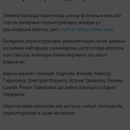
Лениногорскида озак еллар шәһәр фонтанын ямьләп
торган балерина скульптуралары янәдән үз
урыннарына кайтты, дип
сайтта хәбәр иткән идек.
Балерина скульптуралары реабилитация узган, аларны
үз хәленә кайтаруда эшмәкәрләр, депутатлар корпусы
һәм сәнгать әһелләре белән берлектә эш алып
барылган.
Аерым рәхмәт сүзләре: Марсель Вәлиев, Мансур
Гариповка, Дмитрий Ильинга, Агуник Тамамян, Леонид
Самай, Ринат Закировка ди район башлыгы Марат
Гирфанов.
Әйдәгез кеше хезмәтен аяк астына салып таптамыйк,
скульптураларга зыян китермик.