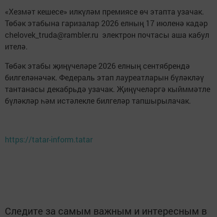
«Хезмәт кешесе» илкүләм премиясе өч этапта узачак.
Төбәк этабына гаризалар 2026 елның 17 июленә кадәр
chelovek_truda@rambler.ru электрон почтасы аша кабул
ителә.
Төбәк этабы җиңүчеләре 2026 елның сентябрендә
билгеләнәчәк. Федераль этап лауреатларын бүләкләү
тантанасы декабрьдә узачак. Җиңүчеләргә кыйммәтле
бүләкләр һәм истәлекле билгеләр тапшырылачак.
https://tatar-inform.tatar
Следите за самым важным и интересным в