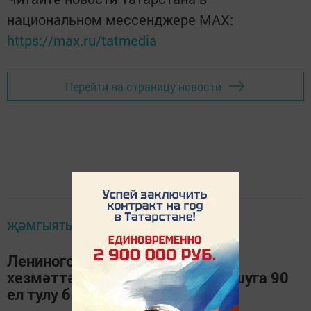
национальном мессенджере MАХ:
https://max.ru/tatmedia
Перейти на страницу новости
ҖӘМГЫЯТЬ
Лениногорск ДАИ начальнигы
хезмәттәшләрен ведомство оешуга 90
ел тулу белән котлый