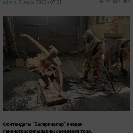
admin,
3 июль 2026 - 07:01
120
0
0
Фонтандагы “Балериналар” янәдән
лениногорскилыларны сөендереп тора.