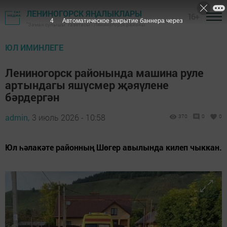
ЛЕНИНОГОРСК ЯҢАЛЫКЛАРЫ
16+
3
Автоматическое закрытие баннера через
"Заман сулышы" газетасы - Лениногорск районы
ЮЛ ИМИНЛЕГЕ
Лениногорск районында машина руле
артындагы яшүсмер җәяүлене
бәрдергән
admin,
3 июль 2026 - 10:58
370
0
0
Юл һәлакәте районның Шөгер авылында килеп чыккан.