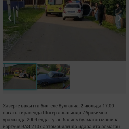
❮
❯
Хәзерге вакытта билгеле булганча, 2 июльдә 17.00
сәгать тирәсендә Шөгер авылында Ибраһимов
урамында 2009 елда туган балигъ булмаган машина
йөртүче ВАЗ-2107 автомобилендә идарә итә алмаган