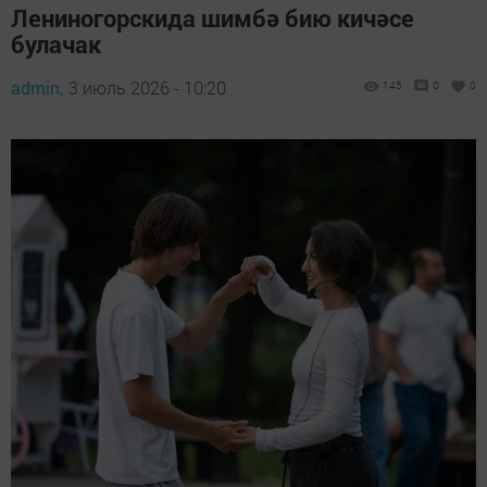
Лениногорскида шимбә бию кичәсе
булачак
admin,
3 июль 2026 - 10:20
145
0
0