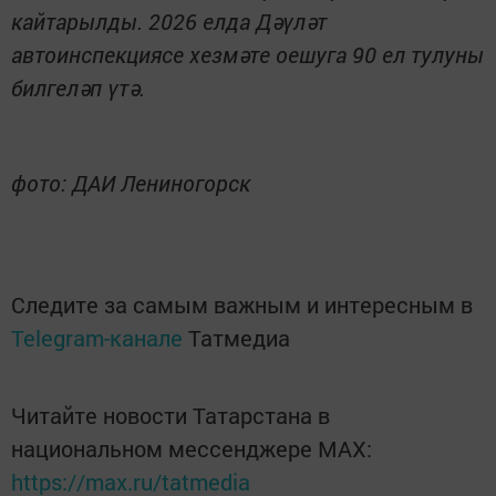
кайтарылды. 2026 елда Дәүләт
автоинспекциясе хезмәте оешуга 90 ел тулуны
билгеләп үтә.
фото: ДАИ Лениногорск
Следите за самым важным и интересным в
Telegram-канале
Татмедиа
Читайте новости Татарстана в
национальном мессенджере MАХ:
https://max.ru/tatmedia