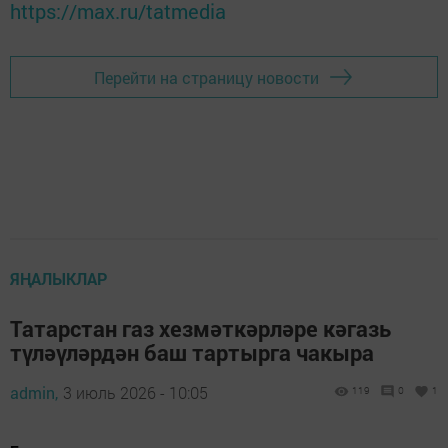
https://max.ru/tatmedia
Перейти на страницу новости
ЯҢАЛЫКЛАР
Татарстан газ хезмәткәрләре кәгазь
түләүләрдән баш тартырга чакыра
admin,
3 июль 2026 - 10:05
119
0
1