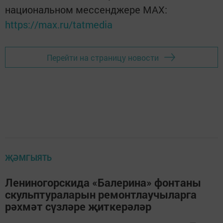
национальном мессенджере MАХ:
https://max.ru/tatmedia
Перейти на страницу новости
ҖӘМГЫЯТЬ
Лениногорскида «Балерина» фонтаны
скульптураларын ремонтлаучыларга
рәхмәт сүзләре җиткерәләр