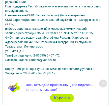
редакций СМИ.
При поддержке Республиканского агентства по печати и массовым
коммуникациям.
Наименование СМИ: Заман сулышы ( Дыхание времени)
СМИ зарегистрировано Федеральной службой по надзору в сфере
связи,
информационных технологий и массовых коммуникаций
запись о регистрации СМИ ЭЛ № ФС 77 - 90165 от 07.10.2025
ФИО главного редактора: Мустафина Розалия Харисовна
Адрес редакции: 423250, Российская Федерация, Республика
Татарстан, г. Лениногорск,
ул. Тукая, д. 3
Телефон редакции: (8-85595) 5 - 07 - 72
Электрон адрес: zaman5@yandex.ru
Коррупция фактлары турында хәбәр итегез: zaman5@yandex.ru
Учредитель СМИ: АО «ТАТМЕДИА»
Антикоррупционная политика
Яшь Татмедиа проектының яңа видеосын
АО «ТАТМЕДИА» использует «cookie»
для персонализации сервисов и
карадыгызмы әле?
удобства пользователей сайтом.
Использование «cookie» можно отменить в настройках браузера.
Карарга
Политика конфиденциальности