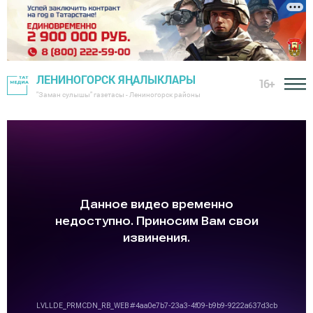
ЛЕНИНОГОРСК ЯҢАЛЫКЛАРЫ
16+
"Заман сулышы" газетасы - Лениногорск районы