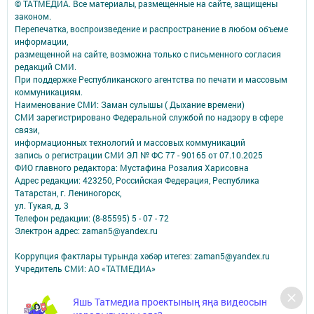
© ТАТМЕДИА. Все материалы, размещенные на сайте, защищены
законом.
Перепечатка, воспроизведение и распространение в любом объеме
информации,
размещенной на сайте, возможна только с письменного согласия
редакций СМИ.
При поддержке Республиканского агентства по печати и массовым
коммуникациям.
Наименование СМИ: Заман сулышы ( Дыхание времени)
СМИ зарегистрировано Федеральной службой по надзору в сфере
связи,
информационных технологий и массовых коммуникаций
запись о регистрации СМИ ЭЛ № ФС 77 - 90165 от 07.10.2025
ФИО главного редактора: Мустафина Розалия Харисовна
Адрес редакции: 423250, Российская Федерация, Республика
Татарстан, г. Лениногорск,
ул. Тукая, д. 3
Телефон редакции: (8-85595) 5 - 07 - 72
Электрон адрес: zaman5@yandex.ru
Коррупция фактлары турында хәбәр итегез: zaman5@yandex.ru
Учредитель СМИ: АО «ТАТМЕДИА»
Антикоррупционная политика
Яшь Татмедиа проектының яңа видеосын
АО «ТАТМЕДИА» использует «cookie»
для персонализации сервисов и