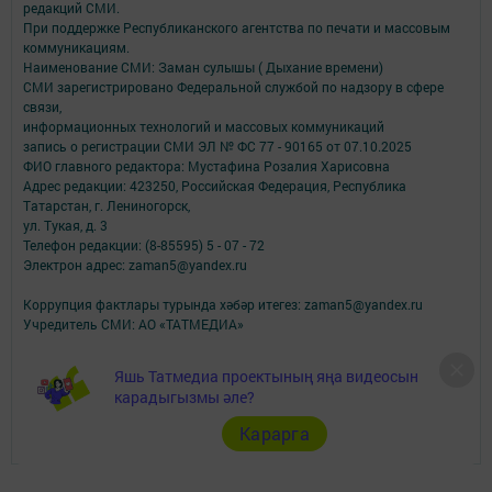
редакций СМИ.
При поддержке Республиканского агентства по печати и массовым
коммуникациям.
Наименование СМИ: Заман сулышы ( Дыхание времени)
СМИ зарегистрировано Федеральной службой по надзору в сфере
связи,
информационных технологий и массовых коммуникаций
запись о регистрации СМИ ЭЛ № ФС 77 - 90165 от 07.10.2025
ФИО главного редактора: Мустафина Розалия Харисовна
Адрес редакции: 423250, Российская Федерация, Республика
Татарстан, г. Лениногорск,
ул. Тукая, д. 3
Телефон редакции: (8-85595) 5 - 07 - 72
Электрон адрес: zaman5@yandex.ru
Коррупция фактлары турында хәбәр итегез: zaman5@yandex.ru
Учредитель СМИ: АО «ТАТМЕДИА»
Антикоррупционная политика
Яшь Татмедиа проектының яңа видеосын
АО «ТАТМЕДИА» использует «cookie»
для персонализации сервисов и
карадыгызмы әле?
удобства пользователей сайтом.
Использование «cookie» можно отменить в настройках браузера.
Карарга
Политика конфиденциальности