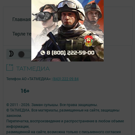
Главная
Төрле темалар
Телефон АО «ТАТМЕДИА»:
(843) 222 09 84
16+
© 2011 - 2026. Заман сулышы. Все права защищены.
© ТАТМЕДИА. Все материалы, размещенные на сайте, защищены
законом.
Перепечатка, воспроизведение и распространение в любом объеме
информации,
размещенной на сайте, возможна только с письменного согласия