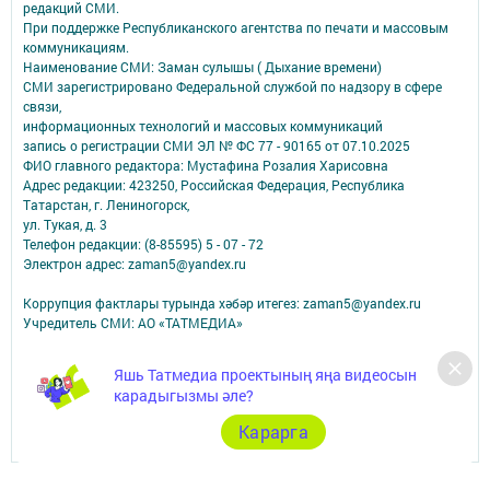
редакций СМИ.
При поддержке Республиканского агентства по печати и массовым
коммуникациям.
Наименование СМИ: Заман сулышы ( Дыхание времени)
СМИ зарегистрировано Федеральной службой по надзору в сфере
связи,
информационных технологий и массовых коммуникаций
запись о регистрации СМИ ЭЛ № ФС 77 - 90165 от 07.10.2025
ФИО главного редактора: Мустафина Розалия Харисовна
Адрес редакции: 423250, Российская Федерация, Республика
Татарстан, г. Лениногорск,
ул. Тукая, д. 3
Телефон редакции: (8-85595) 5 - 07 - 72
Электрон адрес: zaman5@yandex.ru
Коррупция фактлары турында хәбәр итегез: zaman5@yandex.ru
Учредитель СМИ: АО «ТАТМЕДИА»
Антикоррупционная политика
Яшь Татмедиа проектының яңа видеосын
АО «ТАТМЕДИА» использует «cookie»
для персонализации сервисов и
карадыгызмы әле?
удобства пользователей сайтом.
Использование «cookie» можно отменить в настройках браузера.
Карарга
Политика конфиденциальности