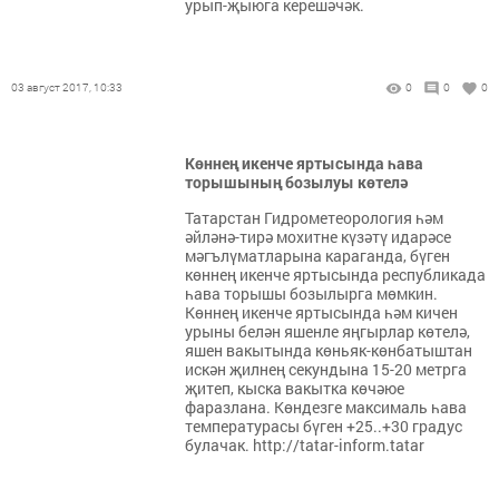
урып-җыюга керешәчәк.
03 август 2017, 10:33
0
0
0
Көннең икенче яртысында һава
торышының бозылуы көтелә
Татарстан Гидрометеорология һәм
әйләнә-тирә мохитне күзәтү идарәсе
мәгълүматларына караганда, бүген
көннең икенче яртысында республикада
һава торышы бозылырга мөмкин.
Көннең икенче яртысында һәм кичен
урыны белән яшенле яңгырлар көтелә,
яшен вакытында көньяк-көнбатыштан
искән җилнең секундына 15-20 метрга
җитеп, кыска вакытка көчәюе
фаразлана. Көндезге максималь һава
температурасы бүген +25..+30 градус
булачак. http://tatar-inform.tatar