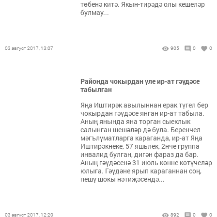
төбенә китә. Якын-тирәдә олы кешеләр
булмау...
03 август 2017, 13:07
905
0
0
Районда чокырдан үле ир-ат гәүдәсе
табылган
Яңа Иштирәк авылыннан ерак түгел бер
чокырдан гәүдәсе янган ир-ат табыла.
Аның янында яна торган сыеклык
салынган шешәләр дә була. Беренчел
мәгълүматларга караганда, ир-ат Яңа
Иштирәкнеке, 57 яшьлек, 2нче группа
инвалид булган, дигән фараз да бар.
Аның гәүдәсенә 31 июль көнне көтүчеләр
юлыга. Гәүдәне ярып караганнан соң,
пешү шокы нәтиҗәсендә...
03 август 2017, 12:20
892
0
0