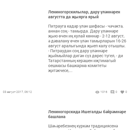
Лениногорскилылар, дару үләннәрен
августта да җыярга ярый
Питрауга кадәр үлән шифасы - чәчәктә,
аннан соң - тамырда. Дару үләннәре
җыю өчен иң кулай көннәр - 2-12 август,
ә дәвалану өчен үлән тамырларын 16-26
август аралыгында җыеп калу отышлы.
- Питраудан соң дару үләннәре
җыймыйлар дигән сүз дөрес түгел, - ди
Татарстанның керәшен иҗтимагый
оешмасы башкарма комитеты
җитәкчесе,...
03 август 2017, 06:12
1016
0
0
Лениногорскида Ишегалды бәйрәмнәре
башлана
Шәһәребезнең күркәм традициясенә