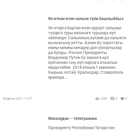
Ял иткән өчен салым түли башлыйбыз
Ял итәргә барган өчен курорт салымы
түләргә туры киләчәге турында күп
сөйләнде. Салымның күләме дә халыкта
кызыксыну уятты. Бәлки бу чираттагы
имеш-мимеш кенәдер дип уйлаучылар
да булды. Россия Президенты
Владимир Путин бу законга кул
куйганнан соң, күп нәрсәгә ачыклык
керде кебек. 2018 елның 1 маеннан
Кырым, Алтай, Краснодар, Ставрополь
краенда...
03 август 2017, 11:27
1057
0
0
Мәскәүдән -- телеграмма
Президенту Республики Татарстан