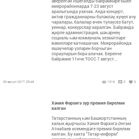
әверелгән Ишегалды бәйрәмнәре быел
микрорайоннарда 7-23 август
аралыгында узачак. Анда концерт,
актив гражданнарны бүләкләү, күңел ачу
чаралары, балалар өчен түләүсез батут,
уеннар, конкурслар каралган. Бәйрәмдә
җирле администрация, шәһәрнең
социаль һәм коммуналь хезмәтләре
вәкилләре катнашачак. Микрорайонда
яшәүчеләр үзләрен борчыган
сорауларын бирә алачак. Беренче
бәйрәмне 11нче ТОСС 7 август...
03 август 2017, 05:46
1019
0
0
Хәния Фәрхигә зур премия бирелми
калган
Татарстанның һәм Башкортстанның
халык җырчысы Хәния Фәрхигә Әнгам
Атнабаев исемендәге премия бирелми
калган. Бу хакта "Татар-информ"