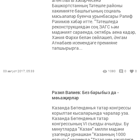
агентлыгы хәбәрчесенә
Башкортстанның Тәтешле районы
хакимияте башлыгының социаль
мәсьәләләр буенча урынбасары Рәлиф
Рәхимов хәбәр итте. "Тәтешледә
реконструкциядән соң ЗАГС һәм
мәдәният сараенда, октябрь аена кадәр,
Хәния Фәрхи белән сөйләшеп, Әнгам
Атнабаев исемендәге премияне
тапшырырга...
03 август 2017, 05:33
1080
0
0
Разил Вәлиев: Без барыбыз да -
мөһаҗирләр
Казанда Бөтендөнья татар конгрессы
корылтае кысаларында чаралар уза.
Казанда Бөтендөнья татар
конгрессының VI съезды ачылды. Бу
минутларда "Казан" милли мәдәни
үзәгендә урнашкан "Казанның 1000
еллыгы" музеенда "Татар мөһаҗирлеге