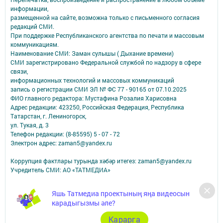
информации,
размещенной на сайте, возможна только с письменного согласия
редакций СМИ.
При поддержке Республиканского агентства по печати и массовым
коммуникациям.
Наименование СМИ: Заман сулышы ( Дыхание времени)
СМИ зарегистрировано Федеральной службой по надзору в сфере
связи,
информационных технологий и массовых коммуникаций
запись о регистрации СМИ ЭЛ № ФС 77 - 90165 от 07.10.2025
ФИО главного редактора: Мустафина Розалия Харисовна
Адрес редакции: 423250, Российская Федерация, Республика
Татарстан, г. Лениногорск,
ул. Тукая, д. 3
Телефон редакции: (8-85595) 5 - 07 - 72
Электрон адрес: zaman5@yandex.ru
Коррупция фактлары турында хәбәр итегез: zaman5@yandex.ru
Учредитель СМИ: АО «ТАТМЕДИА»
Антикоррупционная политика
Яшь Татмедиа проектының яңа видеосын
АО «ТАТМЕДИА» использует «cookie»
для персонализации сервисов и
карадыгызмы әле?
удобства пользователей сайтом.
Использование «cookie» можно отменить в настройках браузера.
Карарга