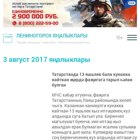
ЛЕНИНОГОРСК ЯҢАЛЫКЛАРЫ
16+
"Заман сулышы" газетасы - Лениногорск районы
3 август 2017 яңалыклары
Татарстанда 13 яшьлек бала кунакка
кайткан җирдә фаҗигагә тарып һәлак
булган
МЧС хәбәр итүенчә, фаҗига
Татарстанның Лаеш районында килеп
чыга. Казаннан каникулга кунакка
кайткан 13 яшьлек кыз иптәшенең күз
алдында суга батып үлә. Беренчел
мәгълүмат буенча, ике иптәш кыз
авылдан ерак булмаган ясалма сулыкка
коенырга дип килә. Күпмедер вакыттан
соң беренчесенең күз алдында иптәше су