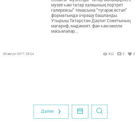
музее һәм татар халкының портрет
галереясы" темасына "түгәрәк өстәл"
форматында очрашу башланды.
Утырыш Татарстан Дәүләт Советының
мәгариф, мәдәният, фән һәм милли
мәсьәләләр...
03 август 2017, 05:24
922
0
0
Далее ❯