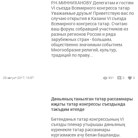
Р.Н.МИННИХАНОВУ Делегатам и гостям
VI cъезда Всемирного конгресса татар
Уважаемые друзья! Приветствую вас по
случаю открытия в Казани VI съезда
Всемирного конгресса татар. Считаю
ваш форум, собравший участников из
разных регионов России и ряда
зарубежных стран - большим,
общественно значимым событием.
Многообразие религий, культур,
традиций по праву...
03 август 2017, 10:57
901
0
0
Дөньяның танылган татар рәссамнары
иҗаты татар конгрессы съездында
тәкъдим ителде
Бөтендөнья татар конгрессының VI
съезды пленар утырышы дөньяның
күренекле татар рәссамнары
күргәзмәсен ачу белән башланды.