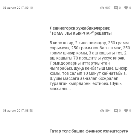
03 август 2017, 09:10
907
0
0
Лениногорск хуҗабикәләренә:
“ТОМАТЛЫ КЫЯРЛАР“ рецепты
5 кило кыяр, 2 кило помидор, 250 грамм
сарымсак, 250 грамм көнбагыш мае, 250
грамм шикәр комы, 3 аш кашыгы тоз, 2
аш кашыгы 70 процентлы уксус кирәк.
Помидорларны иттарткычтан
чыгарабыз, шуңа көнбагыш мае, шикәр
комы, тоз салып 10 минут кайнатабыз.
Шушы массага аз-азлап боҗралап
туралган кыярларны өстибез. Шушы
массаны...
03 август 2017, 08:58
894
0
0
Татар теле башка фәннәре үзләштерүгә