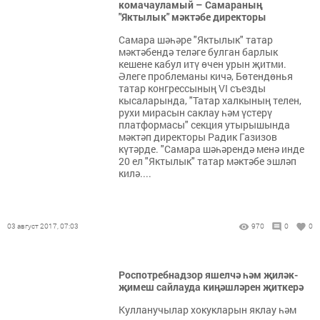
комачауламый – Самараның
"Яктылык" мәктәбе директоры
Самара шәһәре "Яктылык" татар
мәктәбендә теләге булган барлык
кешене кабул итү өчен урын җитми.
Әлеге проблеманы кичә, Бөтендөнья
татар конгрессының VI съезды
кысаларында, "Татар халкының телен,
рухи мирасын саклау һәм үстерү
платформасы" секция утырышында
мәктәп директоры Радик Газизов
күтәрде. "Самара шәһәрендә менә инде
20 ел "Яктылык" татар мәктәбе эшләп
килә....
03 август 2017, 07:03
970
0
0
Роспотребнадзор яшелчә һәм җиләк-
җимеш сайлауда киңәшләрен җиткерә
Кулланучылар хокукларын яклау һәм