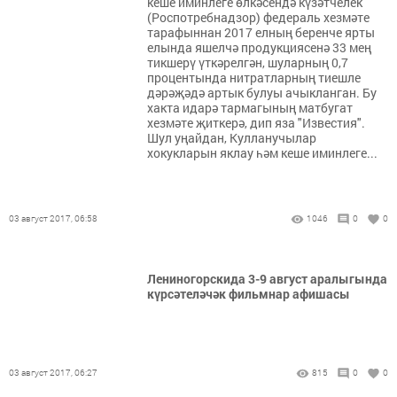
кеше иминлеге өлкәсендә күзәтчелек
(Роспотребнадзор) федераль хезмәте
тарафыннан 2017 елның беренче ярты
елында яшелчә продукциясенә 33 мең
тикшерү үткәрелгән, шуларның 0,7
процентында нитратларның тиешле
дәрәҗәдә артык булуы ачыкланган. Бу
хакта идарә тармагының матбугат
хезмәте җиткерә, дип яза "Известия".
Шул уңайдан, Кулланучылар
хокукларын яклау һәм кеше иминлеге...
03 август 2017, 06:58
1046
0
0
Лениногорскида 3-9 август аралыгында
күрсәтеләчәк фильмнар афишасы
03 август 2017, 06:27
815
0
0