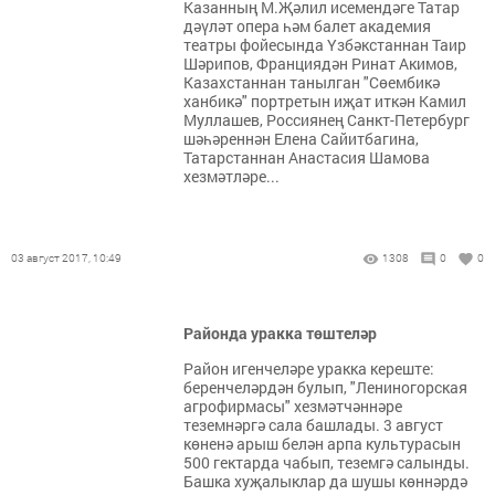
Казанның М.Җәлил исемендәге Татар
дәүләт опера һәм балет академия
театры фойесында Үзбәкстаннан Таир
Шәрипов, Франциядән Ринат Акимов,
Казахстаннан танылган "Сөембикә
ханбикә" портретын иҗат иткән Камил
Муллашев, Россиянең Санкт-Петербург
шәһәреннән Елена Сайитбагина,
Татарстаннан Анастасия Шамова
хезмәтләре...
03 август 2017, 10:49
1308
0
0
Районда уракка төштеләр
Район игенчеләре уракка кереште:
беренчеләрдән булып, "Лениногорская
агрофирмасы" хезмәтчәннәре
теземнәргә сала башлады. 3 август
көненә арыш белән арпа культурасын
500 гектарда чабып, теземгә салынды.
Башка хуҗалыклар да шушы көннәрдә