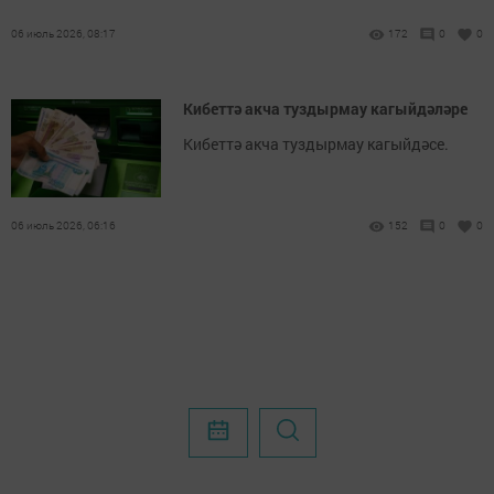
06 июль 2026, 08:17
172
0
0
Кибеттә акча туздырмау кагыйдәләре
Кибеттә акча туздырмау кагыйдәсе.
06 июль 2026, 06:16
152
0
0