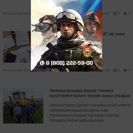
06 июль 2026, 09:49
237
0
0
Россиялеләрне 2027 елда 247 эш көне
көтә
Исәпләгәннәр.
06 июль 2026, 08:46
130
0
0
Лениногорскида Дәүләт техника
күзәтчелеге бүлеге техник карау үткәрде
Лениногорск Дәүләт техника күзәтчелеге
үзйөрешле машиналарны һәм
техниканың башка төрләрен техник
тикшерү белән шөгыльләнә.