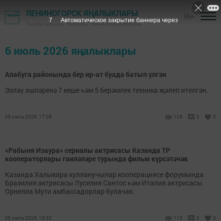
ЛЕНИНОГОРСК ЯҢАЛЫКЛАРЫ
16+
7
Автоматическое закрытие баннера через
"Заман сулышы" газетасы - Лениногорск районы
6 июль 2026 яңалыклары
Алабуга районында бер ир-ат буада батып үлгән
Эзләү эшләренә 7 кеше һәм 5 берәмлек техника җәлеп ителгән.
06 июль 2026, 17:05
126
0
0
«Рабыня Изаура» сериалы актрисасы Казанда ТР
кооператорлары гаиләләре турында фильм күрсәтәчәк
Казанда Халыкара кулланучылар кооперациясе форумында
Бразилия актрисасы Луселия Сантос һәм Италия актрисасы
Орнелла Мути амбассадорлар булачак.
06 июль 2026, 16:32
113
0
0