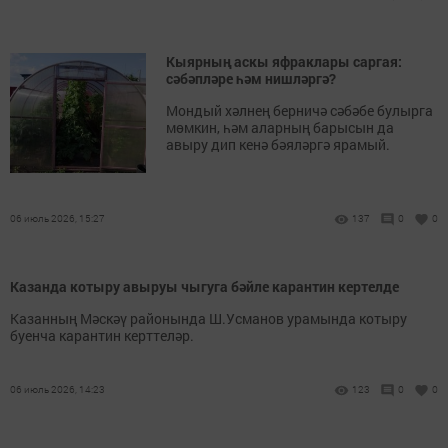
Кыярның аскы яфраклары саргая:
сәбәпләре һәм нишләргә?
Мондый хәлнең берничә сәбәбе булырга
мөмкин, һәм аларның барысын да
авыру дип кенә бәяләргә ярамый.
06 июль 2026, 15:27
137
0
0
Казанда котыру авыруы чыгуга бәйле карантин кертелде
Казанның Мәскәү районында Ш.Усманов урамында котыру
буенча карантин керттеләр.
06 июль 2026, 14:23
123
0
0