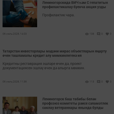
Лениногорскида ВИЧ һәм С гепатитын
профилактикалау буенча акция узды
Профилактик чара.
06 июль 2026, 14:03
138
0
0
Татарстан инвесторлары мәдәни мирас объектларын яңарту
өчен ташламалы кредит алу мөмкинлегенә ия
Кредитны реставрация эшләре өчен дә, проект
документациясен эшләү өчен дә алырга мөмкин.
06 июль 2026, 11:36
113
0
0
Лениногорск баш табибы белән
профсоюз комитеты рәисе сәламәтлек
саклау ветераннары янында булды