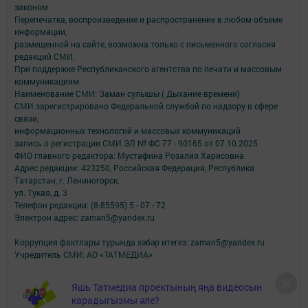
законом.
Перепечатка, воспроизведение и распространение в любом объеме
информации,
размещенной на сайте, возможна только с письменного согласия
редакций СМИ.
При поддержке Республиканского агентства по печати и массовым
коммуникациям.
Наименование СМИ: Заман сулышы ( Дыхание времени)
СМИ зарегистрировано Федеральной службой по надзору в сфере
связи,
информационных технологий и массовых коммуникаций
запись о регистрации СМИ ЭЛ № ФС 77 - 90165 от 07.10.2025
ФИО главного редактора: Мустафина Розалия Харисовна
Адрес редакции: 423250, Российская Федерация, Республика
Татарстан, г. Лениногорск,
ул. Тукая, д. 3
Телефон редакции: (8-85595) 5 - 07 - 72
Электрон адрес: zaman5@yandex.ru
Коррупция фактлары турында хәбәр итегез: zaman5@yandex.ru
Учредитель СМИ: АО «ТАТМЕДИА»
Антикоррупционная политика
Яшь Татмедиа проектының яңа видеосын
АО «ТАТМЕДИА» использует «cookie»
для персонализации сервисов и
карадыгызмы әле?
удобства пользователей сайтом.