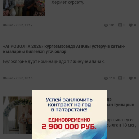
Хөрмәт күрсәтү.
06 июль 2026, 11:17
181
0
0
«АГРОВОЛГА 2026» күргәзмәсендә АПКны үстерүче хатын-
кызларны билгеләп үтәчәкләр
Бүләкләрне дүрт номинациядә 12 җиңүче алачак.
06 июль 2026, 10:16
118
0
0
Лениногорск ЗАГС бүлегендә
Сафиуллиннар гаиләсе алтын туйларын
билгеләп үтте
Алтын туй – ул гади цифрлар гына түгел,
ул ышанычка, хөрмәткә корылган 18 мең
250 көн.