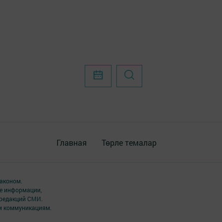
Главная
Төрле темалар
аконом.
ме информации,
 редакций СМИ.
ым коммуникациям.