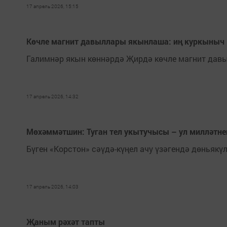
17 апрель 2026, 15:15
Көчле магнит давыллары якынлаша: иң куркыныч 
Галимнәр якын көннәрдә Җирдә көчле магнит давы
17 апрель 2026, 14:32
Мөхәммәтшин: Туган тел укытучысы – ул милләтнең
Бүген «Корстон» сәүдә-күңел ачу үзәгендә дөньяк
17 апрель 2026, 14:03
Җаным рәхәт тапты