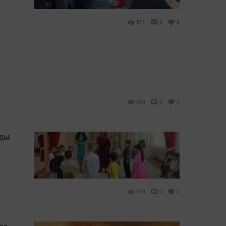
511
0
0
280
0
0
рды
326
0
0