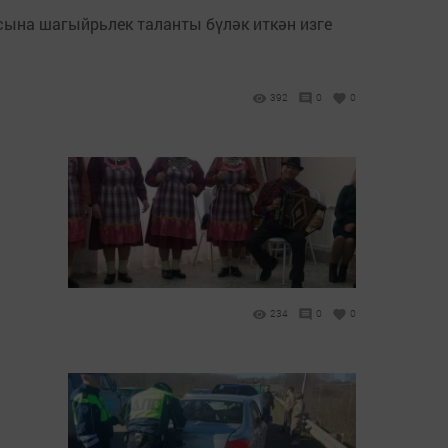
асына шагыйрьлек таланты бүләк иткән изге
392
0
0
234
0
0