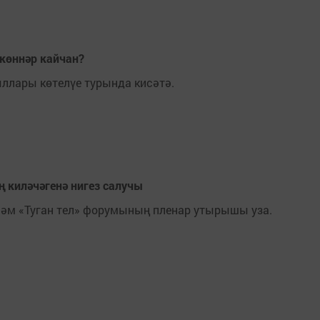
көннәр кайчан?
ллары көтелүе турында кисәтә.
 киләчәгенә нигез салучы
үләм «Туган тел» форумының пленар утырышы уза.