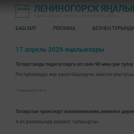
ЛЕНИНОГОРСК ЯҢАЛ
"Заман сулышы" газетасы - Лениногорск районы
БАШ БИТ
РЕКЛАМА
БЕЗНЕҢ ТУРЫНД
17 апрель 2026 яңалыклары
Татарстанда педагогларга ел саен 90 мең сум түләү
Республикада яңа эшли башлаучы мәктәп укытучыл
17 апрель 2026, 16:10
Татарстан транспорт компаниясенең элеккеге дир
4 ел дәвамында ришвәт тапшырган.