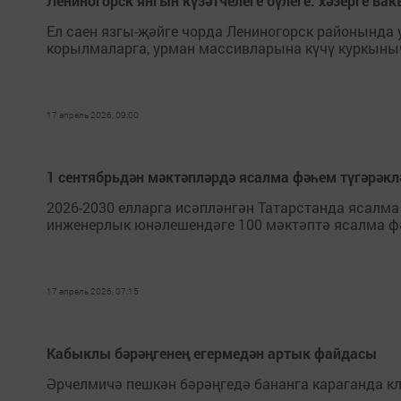
Лениногорск янгын күзәтчелеге бүлеге: хәзерге ва
Ел саен язгы-җәйге чорда Лениногорск районында
корылмаларга, урман массивларына күчү куркыныч
17 апрель 2026, 09:00
1 сентябрьдән мәктәпләрдә ясалма фәһем түгәрәк
2026-2030 елларга исәпләнгән Татарстанда ясалм
инженерлык юнәлешендәге 100 мәктәптә ясалма ф
17 апрель 2026, 07:15
Кабыклы бәрәңгенең егермедән артык файдасы
Әрчелмичә пешкән бәрәңгедә бананга караганда кл