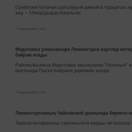
Сүзебезне булачак шагыйрьне дөньяга тудырган, кү
ана — Мәмдүдәдән башлыйк.
17 апрель 2026, 13:24
Федотовка үзешчәннәре Лениногорск картлар инте
бәйрәм ясады
Районыбызның Федотовка авылыннан “Аланлык” ан
йортында Пасха бәйрәме уңаеннан килде.
17 апрель 2026, 11:29
Лениногорскиның Чайковский урамында берничә а
Тиешле интервалны сакламыйча каршы як полосаг