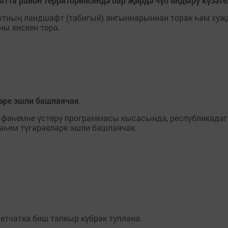
кытта район территориясендә бар җирдә чүп яндыру күзәте
 утның ландшафт (табигый) янгыннарыннан торак һәм ху
ы кискен тора.
ләре эшли башлаячак
а фәһемне үстерү программасы кысасында, республикада
әһем түгәрәкләре эшли башлаячак.
етчатка биш тапкыр күбрәк туплана.