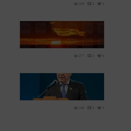
208
0
0
277
0
0
238
0
0