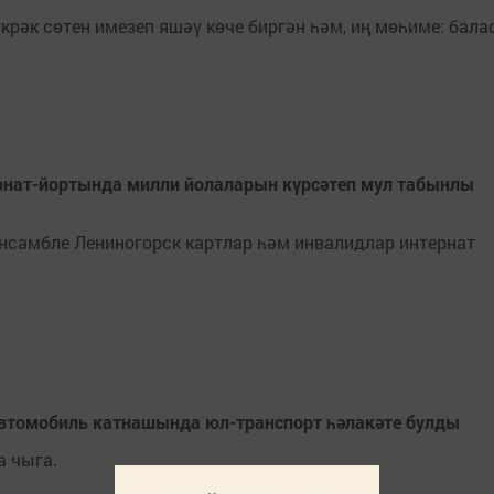
крәк сөтен имезеп яшәү көче биргән һәм, иң мөһиме: бал
рнат-йортында милли йолаларын күрсәтеп мул табынлы
самбле Лениногорск картлар һәм инвалидлар интернат
втомобиль катнашында юл-транспорт һәлакәте булды
а чыга.