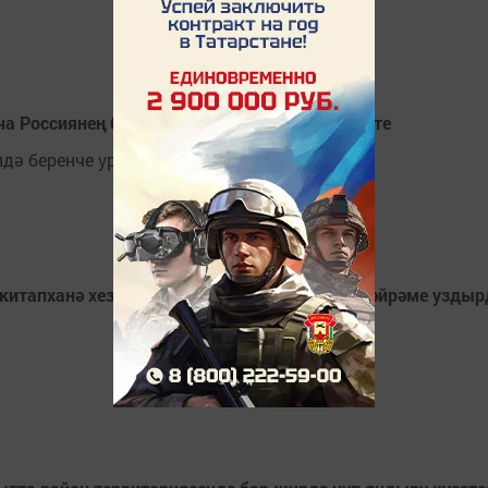
а Россиянең барлык төбәкләрен дә узып китте
лдә беренче урынны алды.
 китапханә хезмәткәрләре «Карга боткасы» бәйрәме узды