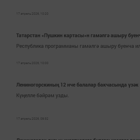
17 апрель 2026, 10:20
Татарстан «Пушкин картасы»н гамәлгә ашыру буенч
Республика программаны гамәлгә ашыру буенча и
17 апрель 2026, 10:00
Лениногорскиның 12 нче балалар бакчасында үзәк
Күңелле бәйрәм узды.
17 апрель 2026, 09:32