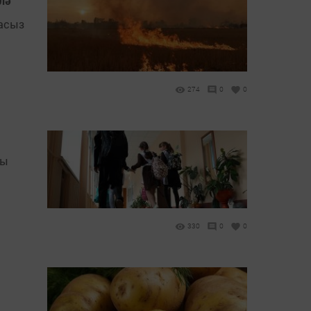
лә
җасыз
274
0
0
гы
330
0
0