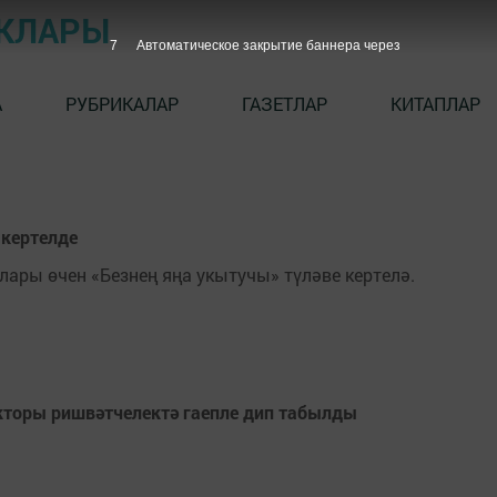
ЫКЛАРЫ
7
Автоматическое закрытие баннера через
А
РУБРИКАЛАР
ГАЗЕТЛАР
КИТАПЛАР
 кертелде
ары өчен «Безнең яңа укытучы» түләве кертелә.
екторы ришвәтчелектә гаепле дип табылды