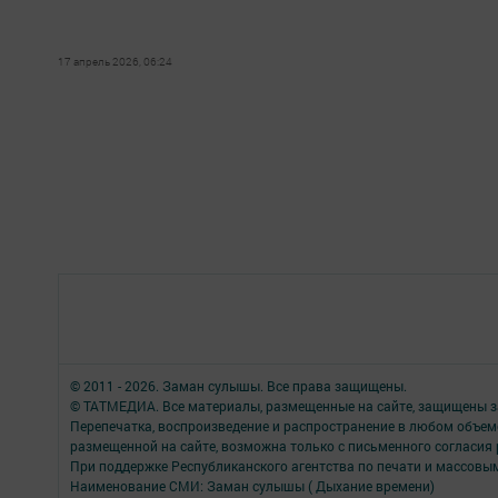
17 апрель 2026, 06:24
© 2011 - 2026. Заман сулышы. Все права защищены.
© ТАТМЕДИА. Все материалы, размещенные на сайте, защищены з
Перепечатка, воспроизведение и распространение в любом объе
размещенной на сайте, возможна только с письменного согласия
При поддержке Республиканского агентства по печати и массов
Наименование СМИ: Заман сулышы ( Дыхание времени)