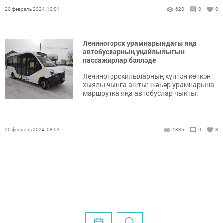
20 февраль 2024, 10:01
620
0
0
Лениногорск урамнарындагы яңа
автобусларның уңайлылыгын
пассажирлар бәяләде
Лениногорскилыларның күптән көткән
хыялы чынга ашты: шәһәр урамнарына
маршрутка яңа автобуслар чыкты.
20 февраль 2024, 08:53
1835
0
3