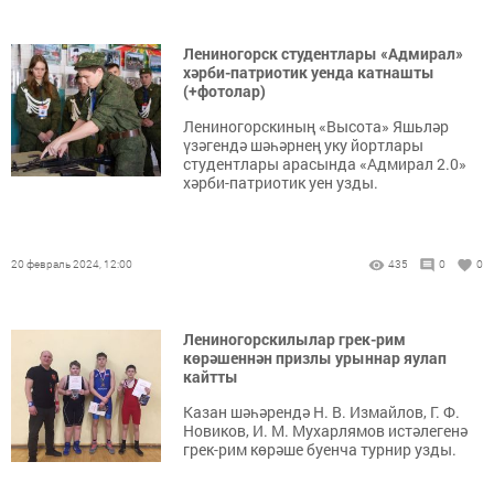
Лениногорск студентлары «Адмирал»
хәрби-патриотик уенда катнашты
(+фотолар)
Лениногорскиның «Высота» Яшьләр
үзәгендә шәһәрнең уку йортлары
студентлары арасында «Адмирал 2.0»
хәрби-патриотик уен узды.
20 февраль 2024, 12:00
435
0
0
Лениногорскилылар грек-рим
көрәшеннән призлы урыннар яулап
кайтты
Казан шәһәрендә Н. В. Измайлов, Г. Ф.
Новиков, И. М. Мухарлямов истәлегенә
грек-рим көрәше буенча турнир узды.