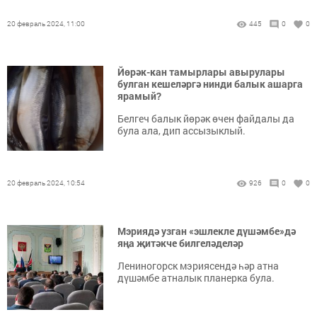
20 февраль 2024, 11:00
445
0
0
Йөрәк-кан тамырлары авырулары
булган кешеләргә нинди балык ашарга
ярамый?
Белгеч балык йөрәк өчен файдалы да
була ала, дип ассызыклый.
20 февраль 2024, 10:54
926
0
0
Мэриядә узган «эшлекле дүшәмбе»дә
яңа җитәкче билгеләделәр
Лениногорск мэриясендә һәр атна
дүшәмбе атналык планерка була.