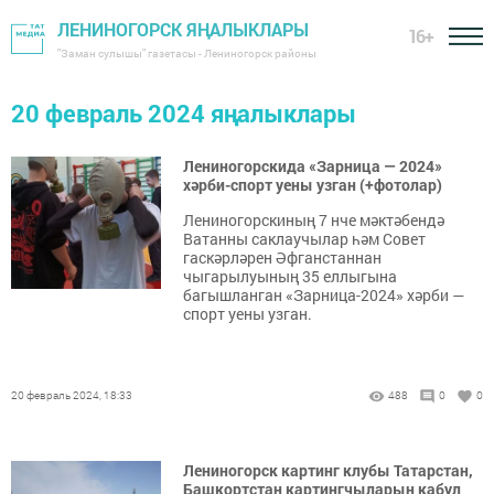
ЛЕНИНОГОРСК ЯҢАЛЫКЛАРЫ
16+
"Заман сулышы" газетасы - Лениногорск районы
20 февраль 2024 яңалыклары
Лениногорскида «Зарница — 2024»
хәрби-спорт уены узган (+фотолар)
Лениногорскиның 7 нче мәктәбендә
Ватанны саклаучылар һәм Совет
гаскәрләрен Әфганстаннан
чыгарылуының 35 еллыгына
багышланган «Зарница-2024» хәрби —
спорт уены узган.
20 февраль 2024, 18:33
488
0
0
Лениногорск картинг клубы Татарстан,
Башкортстан картингчыларын кабул