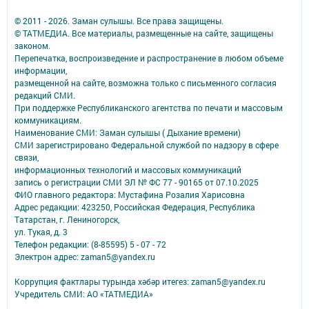
© 2011 - 2026. Заман сулышы. Все права защищены.
© ТАТМЕДИА. Все материалы, размещенные на сайте, защищены
законом.
Перепечатка, воспроизведение и распространение в любом объеме
информации,
размещенной на сайте, возможна только с письменного согласия
редакций СМИ.
При поддержке Республиканского агентства по печати и массовым
коммуникациям.
Наименование СМИ: Заман сулышы ( Дыхание времени)
СМИ зарегистрировано Федеральной службой по надзору в сфере
связи,
информационных технологий и массовых коммуникаций
запись о регистрации СМИ ЭЛ № ФС 77 - 90165 от 07.10.2025
ФИО главного редактора: Мустафина Розалия Харисовна
Адрес редакции: 423250, Российская Федерация, Республика
Татарстан, г. Лениногорск,
ул. Тукая, д. 3
Телефон редакции: (8-85595) 5 - 07 - 72
Электрон адрес: zaman5@yandex.ru
Коррупция фактлары турында хәбәр итегез: zaman5@yandex.ru
Учредитель СМИ: АО «ТАТМЕДИА»