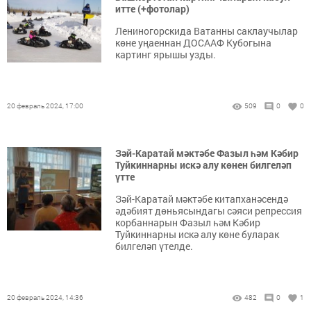
итте (+фотолар)
Лениногорскида Ватанны саклаучылар
көне уңаеннан ДОСААФ Кубогына
картинг ярышы узды.
20 февраль 2024, 17:00
509
0
0
Зәй-Каратай мәктәбе Фазыл һәм Кәбир
Туйкиннарны искә алу көнен билгеләп
үтте
Зәй-Каратай мәктәбе китапханәсендә
әдәбият дөньясындагы сәяси репрессия
корбаннарын Фазыл һәм Кәбир
Туйкиннарны искә алу көне буларак
билгеләп үтелде.
20 февраль 2024, 14:36
482
0
1