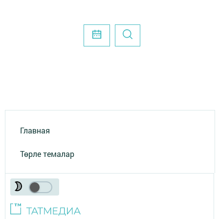
Главная
Төрле темалар