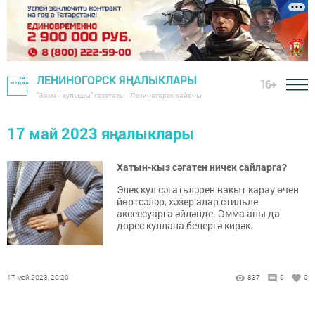
ЛЕНИНОГОРСК ЯҢАЛЫКЛАРЫ
16+
"Заман сулышы" газетасы - Лениногорск районы
17 май 2023 яңалыклары
Хатын-кыз сәгатен ничек сайларга?
Элек кул сәгатьләрен вакыт карау өчен
йөртсәләр, хәзер алар стильле
аксессуарга әйләнде. Әмма аны да
дөрес куллана белергә кирәк.
17 май 2023, 20:20
837
0
0