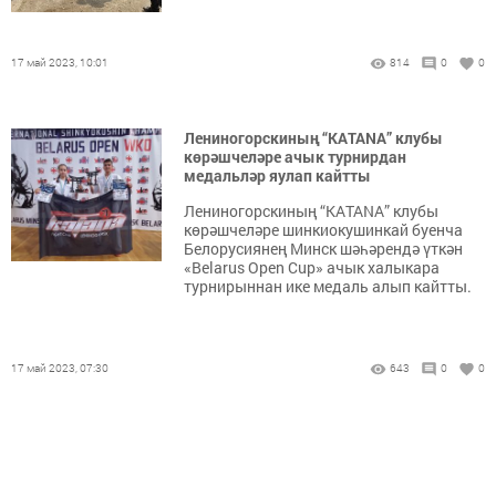
17 май 2023, 10:01
814
0
0
Лениногорскиның “КАТАNА” клубы
көрәшчеләре ачык турнирдан
медальләр яулап кайтты
Лениногорскиның “КАТАNА” клубы
көрәшчеләре шинкиокушинкай буенча
Белорусиянең Минск шәһәрендә үткән
«Belarus Open Cup» ачык халыкара
турнирыннан ике медаль алып кайтты.
17 май 2023, 07:30
643
0
0