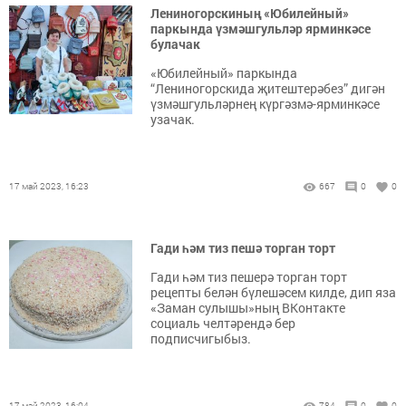
Лениногорскиның «Юбилейный»
паркында үзмәшгульләр ярминкәсе
булачак
«Юбилейный» паркында
“Лениногорскида җитештерәбез” дигән
үзмәшгульләрнең күргәзмә-ярминкәсе
узачак.
17 май 2023, 16:23
667
0
0
Гади һәм тиз пешә торган торт
Гади һәм тиз пешерә торган торт
рецепты белән бүлешәсем килде, дип яза
«Заман сулышы»ның ВКонтакте
социаль челтәрендә бер
подписчигыбыз.
17 май 2023, 16:04
784
0
0