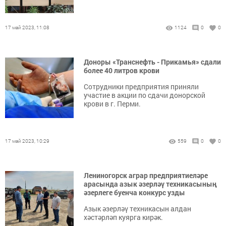
17 май 2023, 11:08
1124
0
0
Доноры «Транснефть - Прикамья» сдали
более 40 литров крови
Сотрудники предприятия приняли
участие в акции по сдачи донорской
крови в г. Перми.
17 май 2023, 10:29
559
0
0
Лениногорск аграр предприятиеләре
арасында азык әзерләү техникасының
әзерлеге буенча конкурс узды
Азык әзерләү техникасын алдан
хәстәрләп куярга кирәк.