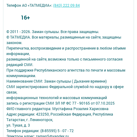
Телефон АО «ТАТМЕДИА»:
(843) 222 09 84
16+
© 2011 - 2026. Заман сулышы. Все права защищены.
© ТАТМЕДИА. Все материалы, размещенные на сайте, защищены
законом.
Перепечатка, воспроизведение и распространение в любом объеме
информации,
размещенной на сайте, возможна только с письменного согласия
редакций СМИ.
При поддержке Республиканского агентства по печати и массовым
коммуникациям.
Наименование СМИ: Заман сулышы ( Дыхание времени)
СМИ зарегистрировано Федеральной службой по надзору в сфере
связи,
информационных технологий и массовых коммуникаций
запись о регистрации СМИ ЭЛ № ФС 77 - 90165 от 07.10.2025
ФИО главного редактора: Мустафина Розалия Харисовна
Адрес редакции: 423250, Российская Федерация, Республика
Татарстан, г. Лениногорск,
ул. Тукая, д. 3
Телефон редакции: (8-85595) 5 - 07 - 72
Электрон адрес: zaman5@yandex.ru