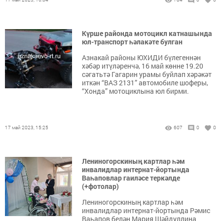
Күрше районда мотоцикл катнашында
юл-транспорт һәлакәте булган
Азнакай районы ЮХИДИ бүлегеннән
хәбәр итүләренчә, 16 май көнне 19.20
сәгатьтә Гагарин урамы буйлап хәрәкәт
иткән “ВАЗ 2131” автомобиле шоферы,
“Хонда” мотоциклына юл бирми.
17 май 2023, 15:25
607
0
0
Лениногорскиның картлар һәм
инвалидлар интернат-йортында
Ваһаповлар гаиләсе теркәлде
(+фотолар)
Лениногорскиның картлар һәм
инвалидлар интернат-йортында Рәмис
Ваһапов белән Мария Шәйдуллина