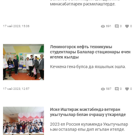
мөнәсәбәтләрен рәсмиләштерде.
17 май 2023, 15:06
691
0
0
Лениногорск нефть техникумы
студентлары Балалар стационары өчен
игелек кылды
Кечкенә генә булса да яхшылык эшлә.
17 май 2023, 12:57
587
0
0
Иске Иштирәк мәктәбендә ветеран
укытучылар белән очрашу үткәрелде
2023 ел Россия күләмендә Укытучылар
һәм остазлар елы дип игълан ителде.