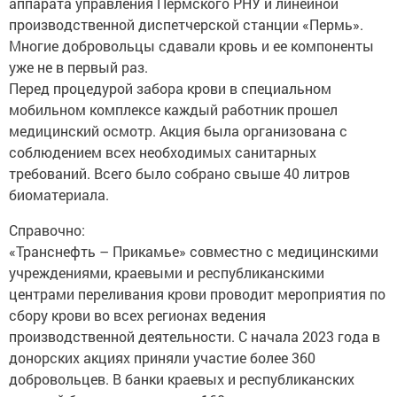
аппарата управления Пермского РНУ и линейной
производственной диспетчерской станции «Пермь».
Многие добровольцы сдавали кровь и ее компоненты
уже не в первый раз.
Перед процедурой забора крови в специальном
мобильном комплексе каждый работник прошел
медицинский осмотр. Акция была организована с
соблюдением всех необходимых санитарных
требований. Всего было собрано свыше 40 литров
биоматериала.
Справочно:
«Транснефть – Прикамье» совместно с медицинскими
учреждениями, краевыми и республиканскими
центрами переливания крови проводит мероприятия по
сбору крови во всех регионах ведения
производственной деятельности. С начала 2023 года в
донорских акциях приняли участие более 360
добровольцев. В банки краевых и республиканских