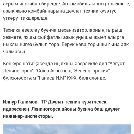
аерым игътибар бирелде. Автомобильләрнең төзеклеге,
азык җыю комбайннарына дәүләт техник күзәтүе
үткәрү тикшерелде.
Техника әзерләү буенча механизаторларның тырыш
хезмәте, яхшы сыйфатлы азык уңышы җыеп алырга
ныклы нигез булып тора. Берүк һава торышы гына аяк
чалмасын.
Конкурс нәтиҗәсендә иң яхшы әзерлекле дип "Август-
Лениногорск", "Союз-Агро"ның "Зеленогорский"
бүлекчәсе һәм "Ганиев И.М" КФХ билгеләнде.
Илнур Галимов, ТР Дәүләт техник күзәтчелек
идарәсенең Лениногорск айоны буенча баш дәүләт
инженер-инспекторы.