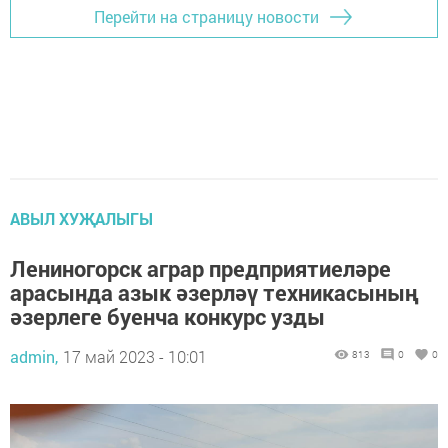
Перейти на страницу новости
АВЫЛ ХУҖАЛЫГЫ
Лениногорск аграр предприятиеләре
арасында азык әзерләү техникасының
әзерлеге буенча конкурс узды
admin,
17 май 2023 - 10:01
813
0
0