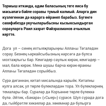
Тормыш иткәндә, адәм баласының теге яисә бу
мәсьәләгә бәйле соравы тумый калмый. Аларга дин
күзлегеннән дә карарга өйрәнеп барабыз. Бүгенге
сәхифәбездә укучыларыбызны кызыксындырган
сорауларга Раил хәзрәт Фәйзрахманов ачыклык
кертте.
Дога ул – синең ихтыяҗларыңны Аллаһы Тәгаләдән
сорау. Безнең һәркайсыбызның нәрсәгә дә булса
мохтаҗлыгы бар. Кемгәдер саулык кирәк, кемгәдер –
мал, бала кирәк. Менә шушы барча кирәк-яракны
Аллаһы Тәгаләдән сорыйбыз.
Сүрә дигәннән, китап мисалында карыйк. Китапны
кулга алсак, ул төрле бүлекләрдән тора. Ул бүлекләрнең
темалары бар. Сүрәләр дә Коръәнне төрле бүлеккә
бүлә. Әйтик, «Бәкарә» («Сыер») сүрәсе. Шул сүрәдә дога
да, гыйбрәтле хикәяләр дә, хөкемнәр дә булырга