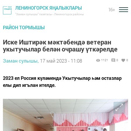
ЛЕНИНОГОРСК ЯҢАЛЫКЛАРЫ
16+
"Заман сулышы" газетасы - Лениногорск районы
РАЙОН ТОРМЫШЫ
Иске Иштирәк мәктәбендә ветеран
укытучылар белән очрашу үткәрелде
Заман сулышы,
17 май 2023 - 11:08
1121
0
0
2023 ел Россия күләмендә Укытучылар һәм остазлар
елы дип игълан ителде.