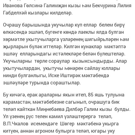
Иванова Гөлсинә Галимҗан кызы һәм Бекчурина Лилия
Габделхәй кызлары килделәр.
Очрашу барышында укучылар күп еллар белем бирү
өлкәсендә эшләп, бүгенге көндә лаеклы ялда булган
хөрмәтле укытучыларга үзләренең шигыйрьләрен һәм
җырларын бүләк иттеләр. Килгән кунаклар мәктәптә
эшләү елларындагы истәлекләре белән бүлештеләр.
Укучыларны төрле сораулар кызыксындырды. Алар
укытучылардан, укытучы һөнәрен сайлау юллары
нинди булганлыгы, Иске Иштирәк мәктәбендә
эшләүләре турында сораштылар.
Бу кичәгә, ерак араларны якын итеп, 85 яшь тулуына
карамастан, мәктәбебезне сагынып, очрашуга бик
теләп кайткан Миңнебаева Дилбәр Галим кызы булды.
Ул үзенең рус телен камил үзләштерергә теләп,
В.П.Чкалов исемендәге Шөгер мәктәбенә укырга
китүен, аннан агроном булырга теләп, югары уку