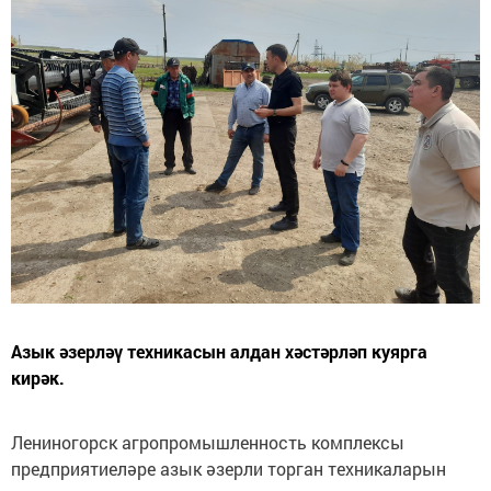
Азык әзерләү техникасын алдан хәстәрләп куярга
кирәк.
Лениногорск агропромышленность комплексы
предприятиеләре азык әзерли торган техникаларын