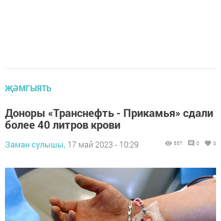
ҖӘМГЫЯТЬ
Доноры «Транснефть - Прикамья» сдали
более 40 литров крови
Заман сулышы,
17 май 2023 - 10:29
557
0
0