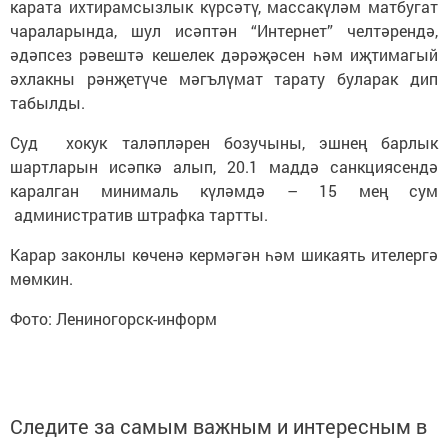
карата ихтирамсызлык күрсәтү, массакүләм матбугат
чараларында, шул исәптән “Интернет” челтәрендә,
әдәпсез рәвештә кешелек дәрәҗәсен һәм иҗтимагый
әхлакны рәнҗетүче мәгълүмат тарату буларак дип
табылды.
Суд хокук таләпләрен бозучыны, эшнең барлык
шартларын исәпкә алып, 20.1 маддә санкциясендә
каралган минималь күләмдә – 15 мең сум
административ штрафка тартты.
Карар законлы көченә кермәгән һәм шикаять ителергә
мөмкин.
Фото: Лениногорск-информ
Следите за самым важным и интересным в