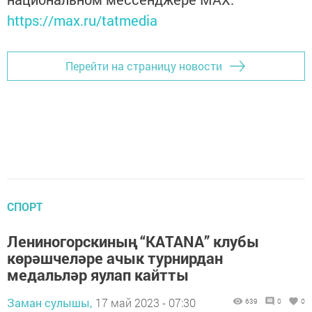
https://max.ru/tatmedia
Перейти на страницу новости
СПОРТ
Лениногорскиның “КАТАNА” клубы
көрәшчеләре ачык турнирдан
медальләр яулап кайтты
Заман сулышы,
17 май 2023 - 07:30
639
0
0