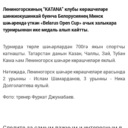
Лениногорскиның “КАТАNА” клубы көрәшчеләре
шинкиокушинкай буенча Белорусиянең Минск
шәһәрендә үткән «Belarus Open Cup» ачык халыкара
турнирыннан ике медаль алып кайтты.
Турнирда төрле шәһәрләрдән 700гә якын спортчы
катнашты. Татарстан данын Казан, Чаллы, Зәй, Түбән
Кама һәм Лениногорск шәһәре көрәшчеләре яклый.
Нәтиҗәдә, Лениногорск шәһәре көрәшчеләре арасында
2 урынны - Ислам Шамарданов, 3 урынны - Ника
Долголаптева яулый.
Фото: тренер Фуркат Джумабаев.
Следите за самым важным и интересным в