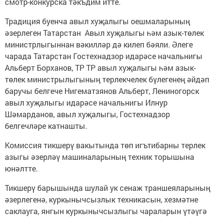
смотр-конкурска тәкъдим итте.
Традиция буенча авыл хуҗалыгы оешмаларының
әзерлеген Татарстан Авыл хуҗалыгы һәм азык-төлек
министрлыгыннан вәкилләр дә килеп бәяли. Әлеге
чарада Татарстан Гостехнадзор идарәсе начальнигы
Альберт Борханов, ТР ТР авыл хуҗалыгы һәм азык-
төлек министрылыгының терлекчелек бүлегенең әйдәп
баручы белгече Нигематзянов Альберт, Лениногорск
авыл хуҗалыгы идарәсе начальнигы Илнур
Шәмарданов, авыл хуҗалыгы, Гостехнадзор
белгечләре катнашты.
Комиссия тикшерү вакытында төп игътибарны терлек
азыгы әзерләү машиналарының техник торышына
юнәлтте.
Тикшерү барышында шулай ук сенаж траншеяларының
әзерлегенә, куркынычсызлык техникасын, хезмәтне
саклауга, янгын куркынычсызлыгы чараларын үтәүгә