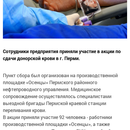
Сотрудники предприятия приняли участие в акции по
сдачи донорской крови в г. Перми.
Пункт сбора был организован на производственной
площадке «Осенцы» Пермского районного
нефтепроводного управления. Медицинское
сопровождение осуществлялось специалистами
выездной бригады Пермской краевой станции
переливания крови.
В акции приняли участие 92 человека - работники
производственной площадки «Осенцы», а также