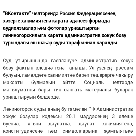
“ВКонтакте” челтәрендә Россия Федерациясенең
хәзерге хакимиятенә карата әдәпсез формада
аудиоязмалар һәм фотолар урнаштырган
лениногорскилыга карата административ хокук бозу
турындагы эш шәһәр суды тарафыннан каралды.
Суд утырышында гаепләнүче административ хокук
бозу фактын өлешчә генә таныды. Ул үзенең рәссам
булуын, гамәлдәге хакимиятне бәреп төшерергә чакыру
максаты булмавын әйтте. Социаль челтәрдә
мәгълүматны бары тик сәнгать материалы буларак
урнаштыруын белдерде.
Лениногорск суды аның бу гамәлен РФ Административ
хокук бозулар кодексы 20.1 маддәсенең 3 өлеше
буенча, ягъни дәүләткә, дәүләт хакимиятенә,
конституциясенә һәм символларына, җәмгыятькә