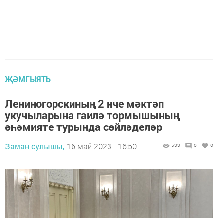
ҖӘМГЫЯТЬ
Лениногорскиның 2 нче мәктәп
укучыларына гаилә тормышының
әһәмияте турында сөйләделәр
Заман сулышы,
16 май 2023 - 16:50
533
0
0