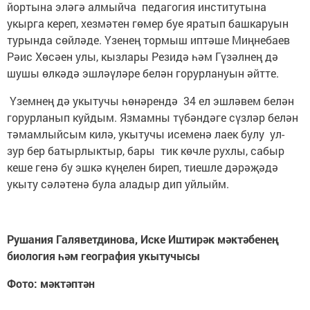
йортына эләгә алмыйча педагогия институтына
укырга кереп, хезмәтен гөмер буе яратып башкаруын
турында сөйләде. Үзенең тормыш иптәше Миңнебаев
Рәис Хөсәен улы, кызлары Резидә һәм Гүзәлнең дә
шушы өлкәдә эшләүләре белән горурлануын әйтте.
Үземнең дә укытучы һөнәрендә 34 ел эшләвем белән
горурланып куйдым. Язмамны түбәндәге сүзләр белән
тәмамлыйсым килә, укытучы исеменә лаек булу ул-
зур бер батырлыктыр, бары тик көчле рухлы, сабыр
кеше генә бу эшкә күңелен биреп, тиешле дәрәҗәдә
укыту сәләтенә була аладыр дип уйлыйм.
Рушания Галяветдинова, Иске Иштирәк мәктәбенең
биология һәм география укытучысы
Фото: мәктәптән