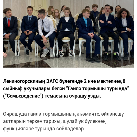
Лениногорскиның ЗАГС бүлегендә 2 нче мәктәпнең 8
сыйныф укучылары белән “Гаилә тормышы турында”
(“Семьеведение”) темасына очрашу узды.
Очрашуда гаилә тормышының әһәмияте, өйләнешү
актларын теркәү тарихы, шулай ук бүлекнең
функцияләре турында сөйләделәр.