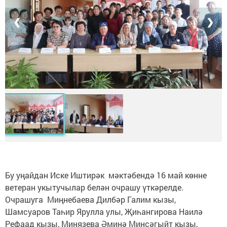
❮
❯
Бу уңайдан Иске Иштирәк мәктәбендә 16 май көнне
ветеран укытучылар белән очрашу үткәрелде.
Очрашуга Миңнебаева Дилбәр Галим кызы,
Шамсуаров Таһир Ярулла улы, Җиһангирова Наилә
Рефаад кызы, Минязева Әминә Минсәгыйт кызы,