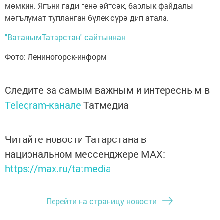
мөмкин. Ягъни гади генә әйтсәк, барлык файдалы
мәгълүмат тупланган бүлек сүрә дип атала.
"ВатанымТатарстан" сайтыннан
Фото: Лениногорск-информ
Следите за самым важным и интересным в
Telegram-канале
Татмедиа
Читайте новости Татарстана в
национальном мессенджере MАХ:
https://max.ru/tatmedia
Перейти на страницу новости