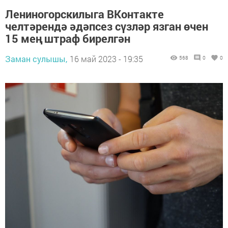
Лениногорскилыга ВКонтакте
челтәрендә әдәпсез сүзләр язган өчен
15 мең штраф бирелгән
Заман сулышы,
16 май 2023 - 19:35
568
0
0