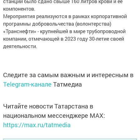
станций было сдано свыше 160 литров крови и ее
компонентов.
Мероприятия реализуются в рамках корпоративной
программы добровольчества (волонтерства)
«Транснефти» - крупнейшей в мире трубопроводной
компании, отмечающей в 2023 году 30-летие своей
деятельности.
Следите за самым важным и интересным в
Telegram-канале
Татмедиа
Читайте новости Татарстана в
национальном мессенджере MАХ:
https://max.ru/tatmedia