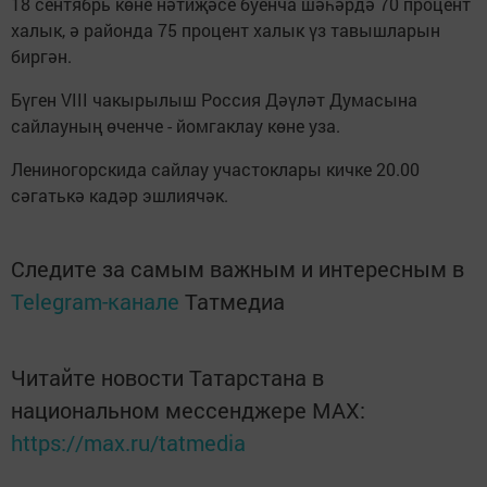
18 сентябрь көне нәтиҗәсе буенча шәһәрдә 70 процент
халык, ә районда 75 процент халык үз тавышларын
биргән.
Бүген VIII чакырылыш Россия Дәүләт Думасына
сайлауның өченче - йомгаклау көне уза.
Лениногорскида сайлау участоклары кичке 20.00
сәгатькә кадәр эшлиячәк.
Следите за самым важным и интересным в
Telegram-канале
Татмедиа
Читайте новости Татарстана в
национальном мессенджере MАХ:
https://max.ru/tatmedia