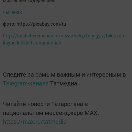
мизгелнең кадерен бел!
чыганак
фото: https://pixabay.com/ru
http://nashcheremshan.ru/news/belep-toryigyiz/bik-tizdn-
kayberlr-bkhetk-chumachak
Следите за самым важным и интересным в
Telegram-канале
Татмедиа
Читайте новости Татарстана в
национальном мессенджере MАХ:
https://max.ru/tatmedia