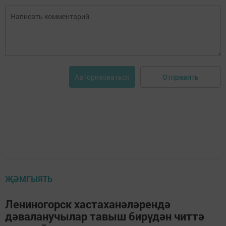
Отправить
Авторизоваться
ҖӘМГЫЯТЬ
Лениногорск хастаханәләрендә
дәваланучылар тавыш бирүдән читтә