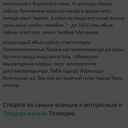
мөмкинлеге бирелергә тиеш. Үз аяклары белән
сайлау бүлмәсенә төшә алганнарга ярдәм итеп,
монда алып төштек, ә урын өстендә ятучылар янына
урна алып үзебез менәбез,”- ди 1810 нчы ябык
сайлау участогы рәисе Зөлфия Мугинова.
Шушындый ябык сайлау участоклары
Лениногорскиның башка хастаханәләрендә дә эшли.
Бүгенге көндә медсанчастьтә, туберкулез
авыруларына каршы, тире- венерология
диспансерларында, бәби тудыру йортында
булучылар да, бер кая да чыкмый гына тавыш бирә
алалар.
Следите за самым важным и интересным в
Telegram-канале
Татмедиа