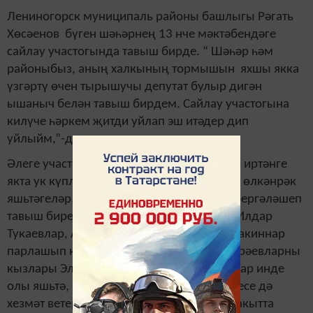
Лениногорск муниципаль районы башлыгы Рәгать
Хөсәенов бүген шәһәрнең 13 нче мәктәбендәге
сайлау участогында тавыш бирде. “ Шәһәр һәм
районыбыз, аның халкының тормышын яхшы якка
үзгәртү өчен тырышучы депутат булыр дигән
ышаныч белән тавыш бирдем. Сайлау участогына
килүче һәркем җитди уйлап эш итәдер дип
уйлыйм,”-диде ул.
Әлеге участокка шушы тирәдә яшәүчеләр иртәнге
якта ук күпләп килә башладылар. Аеруча өлкәнрәк
яшьтәгеләр, күпчелеге гаиләләре белән бергәләшеп
тавыш бирергә ниятләгәннәр. Рәйсә һәм Илдар
Тукаевлар, Анастасия һәм Станислав Демакиннар
парлашып килгәннәр. Әлфия һәм Риф Гәрәевларны
кызлары Эльмира алып килгән. Чөнки алар инде
олы яшьтә, Риф ага 84 яшен тутырган. Икесе дә
хезмәт ветераннары. Алар белән берүк вакытта