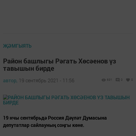
ҖӘМГЫЯТЬ
Район башлыгы Рәгать Хөсәенов үз
тавышын бирде
автор,
19 сентябрь 2021 - 11:56
631
0
0
19 нчы сентябрьдә Россия Дәүләт Думасына
депутатлар сайлауның соңгы көне.