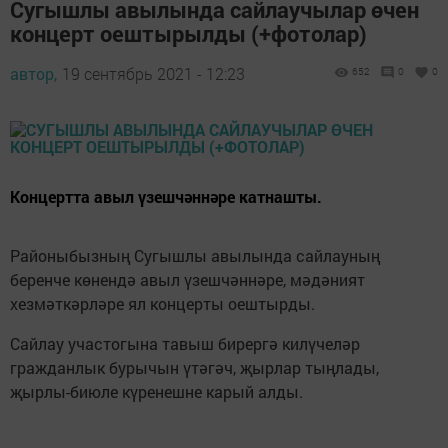
Сугышлы авылында сайлаучылар өчен
концерт оештырылды (+фотолар)
автор,
19 сентябрь 2021 - 12:23
652
0
0
Концертта авыл үзешчәннәре катнашты.
Районыбызның Сугышлы авылында сайлауның
беренче көнендә авыл үзешчәннәре, мәдәният
хезмәткәрләре ял концерты оештырды.
Сайлау участогына тавыш бирергә килүчеләр
гражданлык бурычын үтәгәч, җырлар тыңлады,
җырлы-биюле күренешне карый алды.