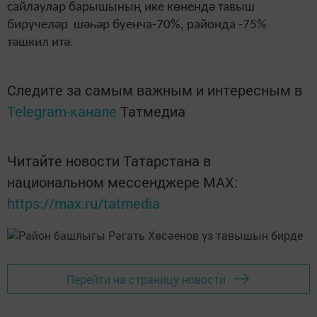
сайлаулар барышының ике көнендә тавыш
бирүчеләр шәһәр буенча-70%, районда -75%
тәшкил итә.
Следите за самым важным и интересным в
Telegram-канале
Татмедиа
Читайте новости Татарстана в
национальном мессенджере MАХ:
https://max.ru/tatmedia
Перейти на страницу новости