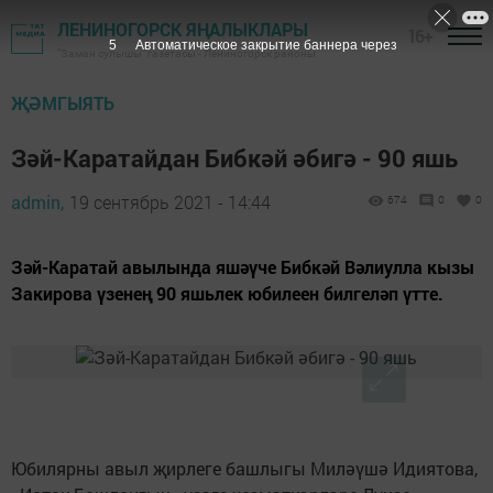
ЛЕНИНОГОРСК ЯҢАЛЫКЛАРЫ
16+
5
Автоматическое закрытие баннера через
"Заман сулышы" газетасы - Лениногорск районы
ҖӘМГЫЯТЬ
Зәй-Каратайдан Бибкәй әбигә - 90 яшь
admin,
19 сентябрь 2021 - 14:44
674
0
0
Зәй-Каратай авылында яшәүче Бибкәй Вәлиулла кызы
Закирова үзенең 90 яшьлек юбилеен билгеләп үтте.
Юбилярны авыл җирлеге башлыгы Миләүшә Идиятова,