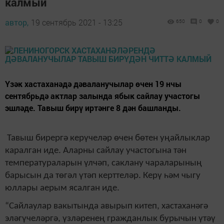
калмый
автор,
19 сентябрь 2021 - 13:25
650
0
0
Үзәк хастаханәдә дәваланучылар өчен 19 нчы
сентябрьдә актлар залында ябык сайлау участогы
эшләде. Тавыш бирү иртәнге 8 дән башланды.
Тавыш бирергә керүчеләр өчен бөтен уңайлыклар
каралган иде. Аларны сайлау участогына тән
температураларын үлчәп, саклану чараларының
барысын да төгәл үтәп керттеләр. Керү һәм чыгу
юллары аерым ясалган иде.
“Сайлаулар вакытында авырып китеп, хастаханәгә
эләгүчеләргә, үзләренең гражданлык бурычын үтәү