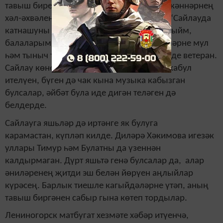
тавыш биреп чыккан шәһәр башлыгы, өлкәннәрнең
хәл-әхвәлен сорамый калмады билгеле. “Сайлауда
катнашуны гражданлык бурычы итеп саныйм,
балаларым –оныкларымны, бөтен кешеләрне мул
һәм тыныч тормышта яшәтәсем килә,- диде ветеран.
Сайлау көненең электән бәйрәм сыман кабул
ителүен, бүген дә чак кына музыка кабызган
булсалар, әйбәт була иде дигән теләген дә
белдерде.
Сайлауга яшьләр дә иртәнге як булуга
карамастан, күпләп килде. Диләрә Хәкимова игезәк
уллары Тимур һәм Булатны да үзеннән
калдырмаган. Дүрт яшьтә генә булсалар да, алар
әниләренең җитди эш белән йөрүен аңлыйлар
күрәсең. Барлык тиешле кагыйдәләрне үтәп, аның
тавыш биргәнен сабыр гына көтеп тордылар.
Лениногорск матбугат хезмәте хәбәр итүенчә,