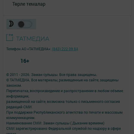
Төрле темалар
Телефон АО «ТАТМЕДИА»:
(843) 222 09 84
16+
© 2011 - 2026. Заман сулышы. Все права защищены.
© ТАТМЕДИА. Все материалы, размещенные на сайте, защищены
законом.
Перепечатка, воспроизведение и распространение в любом объеме
информации,
размещенной на сайте, возможна только с письменного согласия
редакций СМИ.
При поддержке Республиканского агентства по печати и массовым
коммуникациям.
Наименование СМИ: Заман сулышы ( Дыхание времени)
СМИ зарегистрировано Федеральной службой по надзору в сфере
связи,