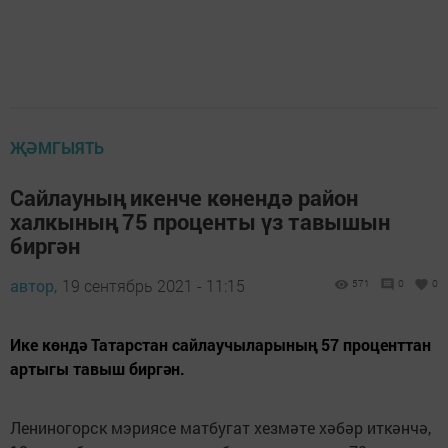
ҖӘМГЫЯТЬ
Сайлауның икенче көнендә район
халкының 75 проценты үз тавышын
биргән
автор,
19 сентябрь 2021 - 11:15
571
0
0
Ике көндә Татарстан сайлаучыларының 57 проценттан
артыгы тавыш биргән.
Лениногорск мэриясе матбугат хезмәте хәбәр иткәнчә,