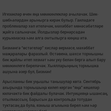
Игезәкләр өчен яңа мөмкинлекләр ачылачак. Шик-
шөбһәләрдән арынырга кирәк булыр. Гаиләдәге
проблемалар хәл ителәчәк, мәхәббәт мөнәсәбәтләре
җайга салыначак. Йолдызлар бернәрсәдән
курыкмаска һәм алга омтылырга киңәш итә.
Бизмәнгә “өстәгеләр” хисләр өермәсе, мәхәббәт
маҗаралары фаразлый. Өстәвенә, шәхси тормышны
бик җайлы итеп хезмәт һәм уку белән бергә алып бару
мөмкинлеге биреләчәк. Хыялларыңның тормышка
ашуына әзер бул, Бизмән!
Арысланны бик уңышлы танышулар көтә. Сентябрь
ахырында тормышыңа килеп кергән “яңа” кешеләр
киләчәктә бик файдалы булачак. Интуицияңә ышансаң,
отылмассың. Барысын да контрольдә тотудан
туктасаң да була, язмыш агымына бирел һәм һәр