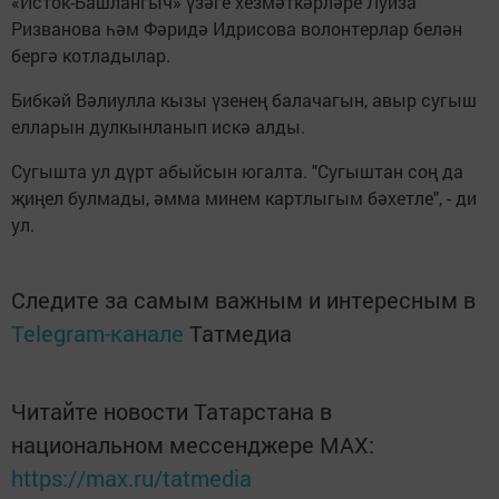
«Исток-Башлангыч» үзәге хезмәткәрләре Луиза
Ризванова һәм Фәридә Идрисова волонтерлар белән
бергә котладылар.
Бибкәй Вәлиулла кызы үзенең балачагын, авыр сугыш
елларын дулкынланып искә алды.
Сугышта ул дүрт абыйсын югалта. "Сугыштан соң да
җиңел булмады, әмма минем картлыгым бәхетле", - ди
ул.
Следите за самым важным и интересным в
Telegram-канале
Татмедиа
Читайте новости Татарстана в
национальном мессенджере MАХ:
https://max.ru/tatmedia