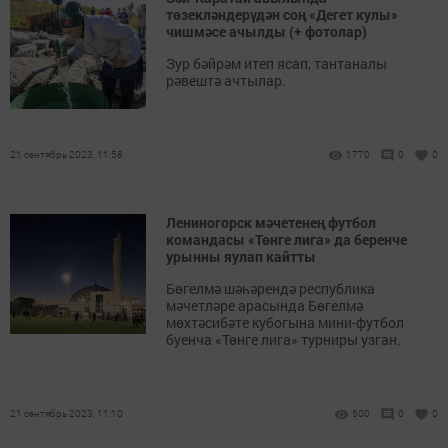
төзекләндерүдән соң «Дегет кулы»
чишмәсе ачылды (+ фотолар)
Зур бәйрәм итеп ясап, тантаналы
рәвештә ачтылар.
21 сентябрь 2023, 11:58
1770
0
0
Лениногорск мәчетенең футбол
командасы «Төнге лига» да беренче
урынны яулап кайтты
Бөгелмә шәһәрендә республика
мәчетләре арасында Бөгелмә
мөхтәсибәте кубогына мини-футбол
буенча «Төнге лига» турниры узган.
21 сентябрь 2023, 11:10
500
0
0