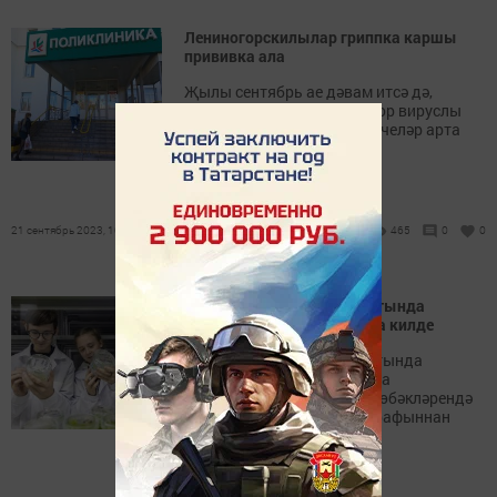
Лениногорскилылар гриппка каршы
прививка ала
Җылы сентябрь ае дәвам итсә дә,
Лениногорскида респиратор вируслы
инфекцияләр белән чирләүчеләр арта
башлады, ди табиблар.
21 сентябрь 2023, 10:02
465
0
0
Лениногорск Балалар йортында
биолаборатория барлыкка килде
Лениногорск Балалар йортында
үсемлекләрне клонлаштыра
башладылар. Бу – нефть төбәкләрендә
“Татнефть” компаниясе тарафыннан
оештырылган тугызынчы
биолаборатория.