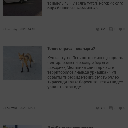
таныклыгын ун елга түгел, ә егерме елга
бирә башларга мөмкиннәр.
21 сентябрь 2023, 14:10
461
0
0
Төлке очраса, нишләргә?
Күптән түгел Лениногорскиның социаль
челтәрләренең берсендә бер егет
шәһәрнең Медицина санитар часте
территориясе янында урнашкан чүп
савыты тирәсендә төнге сәгать өчләр
тирәсендә төлке йөрүен төшергән видео
урнаштырган иде.
21 сентябрь 2023, 13:21
479
0
0
Зәй-Каратай авылында