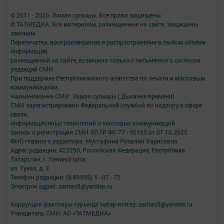
© 2011 - 2026. Заман сулышы. Все права защищены.
© ТАТМЕДИА. Все материалы, размещенные на сайте, защищены
законом.
Перепечатка, воспроизведение и распространение в любом объеме
информации,
размещенной на сайте, возможна только с письменного согласия
редакций СМИ.
При поддержке Республиканского агентства по печати и массовым
коммуникациям.
Наименование СМИ: Заман сулышы ( Дыхание времени)
СМИ зарегистрировано Федеральной службой по надзору в сфере
связи,
информационных технологий и массовых коммуникаций
запись о регистрации СМИ ЭЛ № ФС 77 - 90165 от 07.10.2025
ФИО главного редактора: Мустафина Розалия Харисовна
Адрес редакции: 423250, Российская Федерация, Республика
Татарстан, г. Лениногорск,
ул. Тукая, д. 3
Телефон редакции: (8-85595) 5 - 07 - 72
Электрон адрес: zaman5@yandex.ru
Коррупция фактлары турында хәбәр итегез: zaman5@yandex.ru
Учредитель СМИ: АО «ТАТМЕДИА»