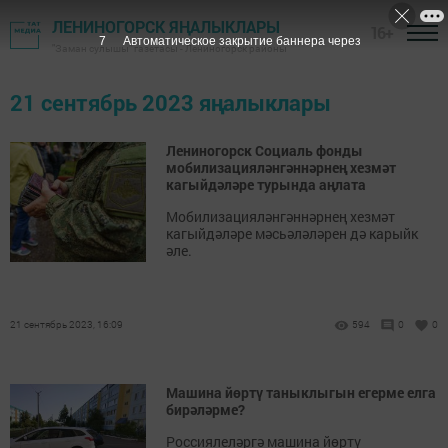
ЛЕНИНОГОРСК ЯҢАЛЫКЛАРЫ
16+
7
Автоматическое закрытие баннера через
"Заман сулышы" газетасы - Лениногорск районы
21 сентябрь 2023 яңалыклары
Лениногорск Социаль фонды
мобилизацияләнгәннәрнең хезмәт
кагыйдәләре турында аңлата
Мобилизацияләнгәннәрнең хезмәт
кагыйдәләре мәсьәләләрен дә карыйк
әле.
21 сентябрь 2023, 16:09
594
0
0
Машина йөртү таныклыгын егерме елга
бирәләрме?
Россиялеләргә машина йөртү