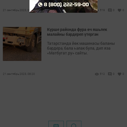
21 сентябрь 2023, 09:03
519
0
0
Күрше районда фура өч яшьлек
малайны бәрдереп үтергән
Татарстанда йөк машинасы баланы
бәрдерә, бала һәлак була, дип яза
«Матбугат.ру» сайты.
21 сентябрь 2023, 08:20
512
0
0