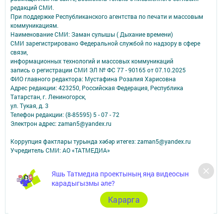
редакций СМИ.
При поддержке Республиканского агентства по печати и массовым
коммуникациям.
Наименование СМИ: Заман сулышы ( Дыхание времени)
СМИ зарегистрировано Федеральной службой по надзору в сфере
связи,
информационных технологий и массовых коммуникаций
запись о регистрации СМИ ЭЛ № ФС 77 - 90165 от 07.10.2025
ФИО главного редактора: Мустафина Розалия Харисовна
Адрес редакции: 423250, Российская Федерация, Республика
Татарстан, г. Лениногорск,
ул. Тукая, д. 3
Телефон редакции: (8-85595) 5 - 07 - 72
Электрон адрес: zaman5@yandex.ru
Коррупция фактлары турында хәбәр итегез: zaman5@yandex.ru
Учредитель СМИ: АО «ТАТМЕДИА»
Антикоррупционная политика
Яшь Татмедиа проектының яңа видеосын
АО «ТАТМЕДИА» использует «cookie»
для персонализации сервисов и
карадыгызмы әле?
удобства пользователей сайтом.
Использование «cookie» можно отменить в настройках браузера.
Карарга
Политика конфиденциальности