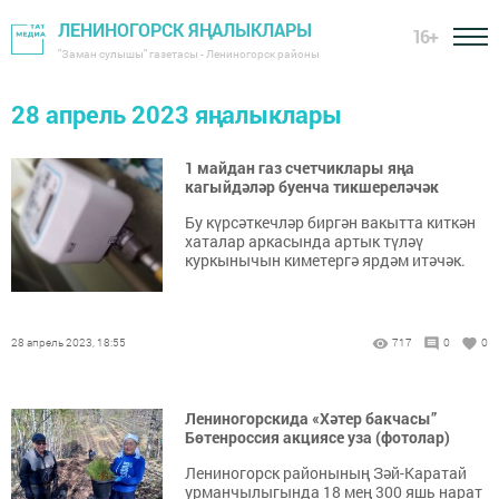
ЛЕНИНОГОРСК ЯҢАЛЫКЛАРЫ
16+
"Заман сулышы" газетасы - Лениногорск районы
28 апрель 2023 яңалыклары
1 майдан газ счетчиклары яңа
кагыйдәләр буенча тикшереләчәк
Бу күрсәткечләр биргән вакытта киткән
хаталар аркасында артык түләү
куркынычын киметергә ярдәм итәчәк.
28 апрель 2023, 18:55
717
0
0
Лениногорскида «Хәтер бакчасы”
Бөтенроссия акциясе уза (фотолар)
Лениногорск районының Зәй-Каратай
урманчылыгында 18 мең 300 яшь нарат