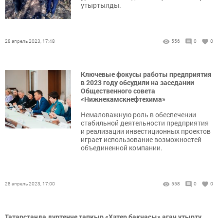
утыртылды.
28 апрель 2023, 17:48
556
0
0
Ключевые фокусы работы предприятия
в 2023 году обсудили на заседании
Общественного совета
«Нижнекамскнефтехима»
Немаловажную роль в обеспечении
стабильной деятельности предприятия
и реализации инвестиционных проектов
играет использование возможностей
объединенной компании.
28 апрель 2023, 17:00
558
0
0
Татарстанда дүртенче тапкыр «Хәтер бакчасы» агач утырту