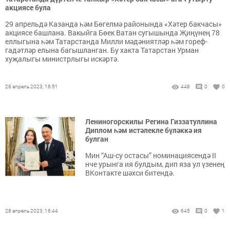
акциясе була
29 апрельдә Казанда һәм Бөгелмә районында «Хәтер бакчасы»
акциясе башлана. Вакыйга Бөек Ватан сугышында Җиңүнең 78
еллыгына һәм Татарстанда Милли мәдәниятләр һәм гореф-
гадәтләр елына багышланган. Бу хакта Татарстан Урман
хуҗалыгы министрлыгы искәртә.
28 апрель 2023, 16:51
448
0
0
Лениногорскилы Регина Гиззатуллина
Диплом һәм истәлекле бүләккә ия
булган
Мин “Аш-су остасы” номинациясендә II
нче урынга ия булдым, дип яза ул үзенең
ВКонтакте шәхси битендә.
28 апрель 2023, 16:44
645
0
1