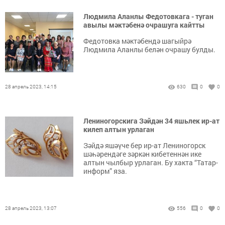
Людмила Аланлы Федотовкага - туган
авылы мәктәбенә очрашуга кайтты
Федотовка мәктәбендә шагыйрә
Людмила Аланлы белән очрашу булды.
28 апрель 2023, 14:15
630
0
0
Лениногорскига Зәйдән 34 яшьлек ир-ат
килеп алтын урлаган
Зәйдә яшәүче бер ир-ат Лениногорск
шәһәрендәге зәркән кибетеннән ике
алтын чылбыр урлаган. Бу хакта “Татар-
информ” яза.
28 апрель 2023, 13:07
556
0
0