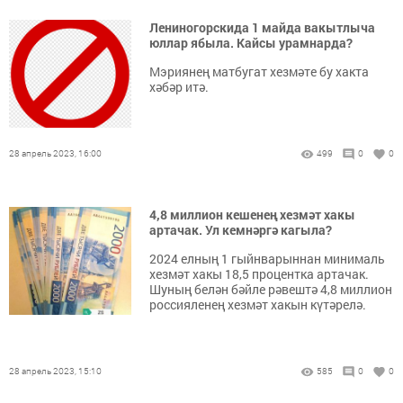
Лениногорскида 1 майда вакытлыча
юллар ябыла. Кайсы урамнарда?
Мэриянең матбугат хезмәте бу хакта
хәбәр итә.
28 апрель 2023, 16:00
499
0
0
4,8 миллион кешенең хезмәт хакы
артачак. Ул кемнәргә кагыла?
2024 елның 1 гыйнварыннан минималь
хезмәт хакы 18,5 процентка артачак.
Шуның белән бәйле рәвештә 4,8 миллион
россияленең хезмәт хакын күтәрелә.
28 апрель 2023, 15:10
585
0
0