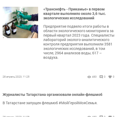
«Транснефть - Прикамье» в первом
квартале выполнило около 3,6 тыс.
экологических исследований
Предприятие подвело итоги работы в
области экологического мониторинга за
первый квартал 2023 года. Специалисты
лабораторий эколого-аналитического
контроля предприятия выполнили 3581
экологических исследований, в том
числе, 2964 анализов воды, 617 –
воздуха.
28 апрель 2023, 11:25
483
0
0
Журналисты Татарстана организовали онлайн-флешмоб
В Татарстане запущен флешмоб #МойГеройМояСемья.
28 апрель 2023, 11:08
483
0
0