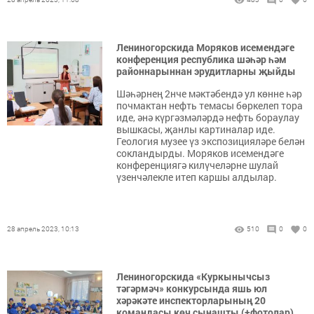
Лениногорскида Моряков исемендәге
конференция республика шәһәр һәм
районнарыннан эрудитларны җыйды
Шәһәрнең 2нче мәктәбендә ул көнне һәр
почмактан нефть темасы бөркелеп тора
иде, әнә күргәзмәләрдә нефть бораулау
вышкасы, җанлы картиналар иде.
Геология музее үз экспозицияләре белән
сокландырды. Моряков исемендәге
конференциягә килүчеләрне шулай
үзенчәлекле итеп каршы алдылар.
28 апрель 2023, 10:13
510
0
0
Лениногорскида «Куркынычсыз
тәгәрмәч» конкурсында яшь юл
хәрәкәте инспекторларының 20
командасы көч сынашты (+фотолар)