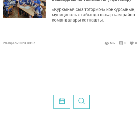
«Куркынычсыз тәгәрмәч» конкурсының
муниципаль этабында шәһәр һәм район
командалары катнашты.
28 апрель 2023, 09:05
537
0
0