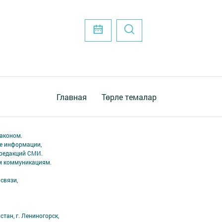
Главная
Төрле темалар
аконом.
ме информации,
 редакций СМИ.
ым коммуникациям.
связи,
тан, г. Лениногорск,