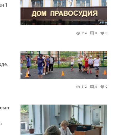
ен 1
514
0
0
рде.
512
0
0
асын
ә