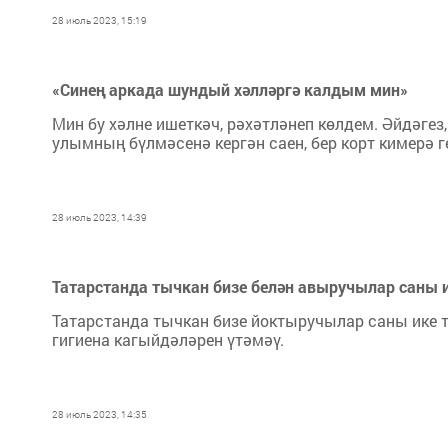
28 июль 2023, 15:19
«Синең аркада шундый хәлләргә калдым мин»
Мин бу хәлне ишеткәч, рәхәтләнеп көлдем. Әйдәгез,
улымның бүлмәсенә кергән саен, бер корт кимерә ге
28 июль 2023, 14:39
Татарстанда тычкан бизе белән авыручылар саны 
Татарстанда тычкан бизе йоктыручылар саны ике та
гигиена кагыйдәләрен үтәмәү.
28 июль 2023, 14:35