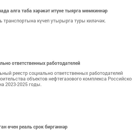
да алга таба хәрәкәт итүне тыярга мөмкиннәр
 транспортына күчеп утырырга туры киләчәк.
ально ответственных работодателей
ьный реестр социально ответственных работодателей
роительства объектов нефтегазового комплекса Российско
а 2023-2025 годы.
ан өчен реаль срок биргәннәр