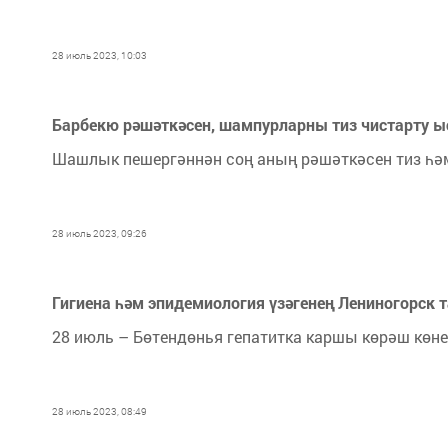
28 июль 2023, 10:03
Барбекю рәшәткәсен, шампурларны тиз чистарту 
Шашлык пешергәннән соң аның рәшәткәсен тиз һә
28 июль 2023, 09:26
Гигиена һәм эпидемиология үзәгенең Лениногорск 
28 июль – Бөтендөнья гепатитка каршы көрәш көне
28 июль 2023, 08:49