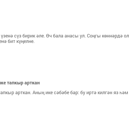
 үзенә сүз бирик әле. Өч бала анасы ул. Соңгы көннәрдә о
нә бит күңелне.
ике тапкыр арткан
пкыр арткан. Аның ике сәбәбе бар: бу иртә килгән яз һәм