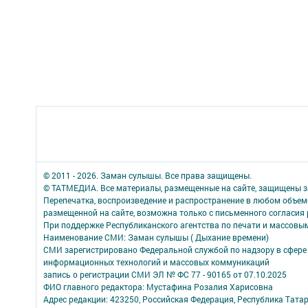
© 2011 - 2026. Заман сулышы. Все права защищены.
© ТАТМЕДИА. Все материалы, размещенные на сайте, защищены з
Перепечатка, воспроизведение и распространение в любом объе
размещенной на сайте, возможна только с письменного согласия
При поддержке Республиканского агентства по печати и массов
Наименование СМИ: Заман сулышы ( Дыхание времени)
СМИ зарегистрировано Федеральной службой по надзору в сфере 
информационных технологий и массовых коммуникаций
запись о регистрации СМИ ЭЛ № ФС 77 - 90165 от 07.10.2025
ФИО главного редактора: Мустафина Розалия Харисовна
Адрес редакции: 423250, Российская Федерация, Республика Татарс