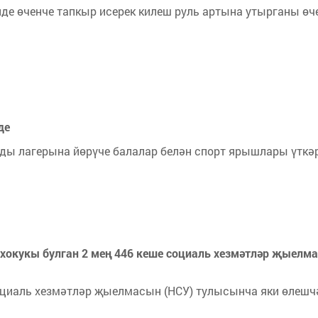
нде өченче тапкыр исерек килеш руль артына утырганы өч
де
ды лагерына йөрүче балалар белән спорт ярышлары үткә
хокукы булган 2 мең 446 кеше социаль хезмәтләр җыелм
оциаль хезмәтләр җыелмасын (НСУ) тулысынча яки өлешч