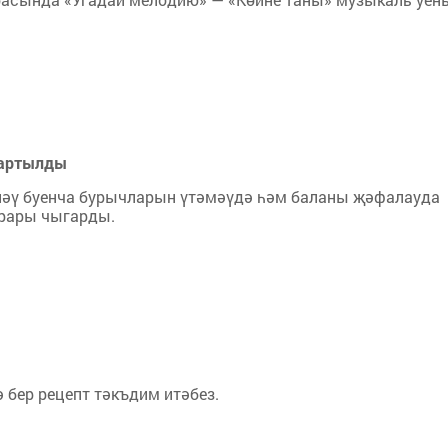
тартылды
яләү буенча бурычларын үтәмәүдә һәм баланы җәфалауда
арары чыгарды.
ә бер рецепт тәкъдим итәбез.