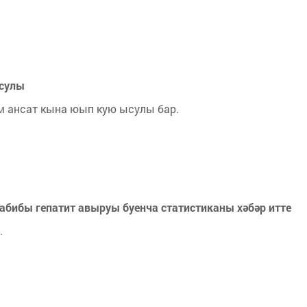
ысулы
м ансат кына юып кую ысулы бар.
табибы гепатит авыруы буенча статистиканы хәбәр итте
.