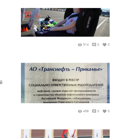
514
0
0
й
459
0
0