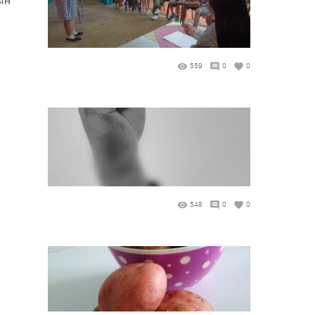
559
0
0
548
0
0