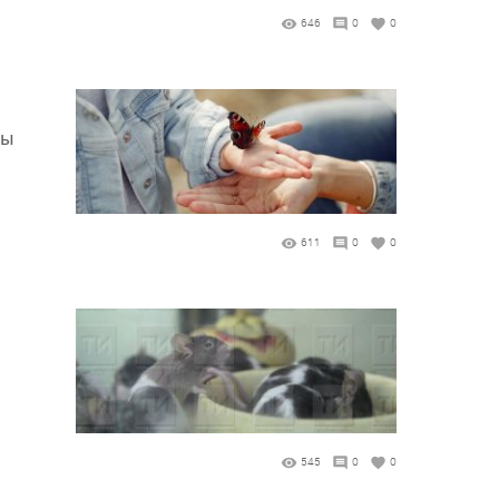
646
0
0
лы
611
0
0
545
0
0