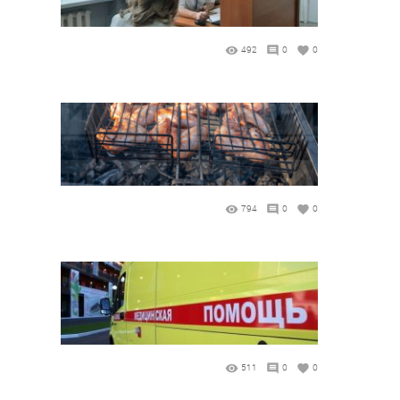
492
0
0
794
0
0
511
0
0