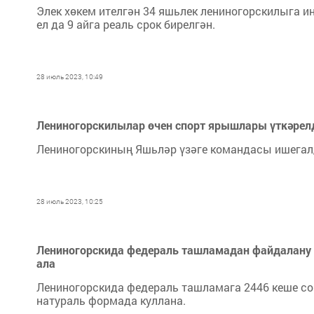
Элек хөкем ителгән 34 яшьлек лениногорскилыга и
ел да 9 айга реаль срок бирелгән.
28 июль 2023, 10:49
Лениногорскилылар өчен спорт ярышлары үткәрел
Лениногорскиның Яшьләр үзәге командасы ишегал
28 июль 2023, 10:25
Лениногорскида федераль ташламадан файдалану 
ала
Лениногорскида федераль ташламага 2446 кеше с
натураль формада куллана.