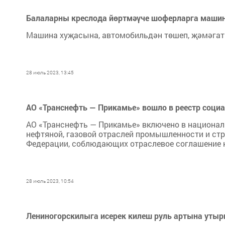
Балаларны креслода йөртмәүче шоферларга машина
Машина хуҗасына, автомобильдән төшеп, җәмәгать
28 июль 2023, 13:45
АО «Транснефть — Прикамье» вошло в реестр соци
АО «Транснефть — Прикамье» включено в национал
нефтяной, газовой отраслей промышленности и ст
Федерации, соблюдающих отраслевое соглашение н
28 июль 2023, 10:54
Лениногорскилыга исерек килеш руль артына утырг