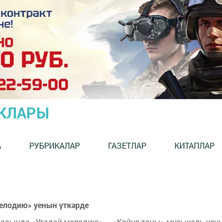
ЫКЛАРЫ
А
РУБРИКАЛАР
ГАЗЕТЛАР
КИТАПЛАР
елодию» уенын үткәрде
расында «Угадай мелодию» — «Көйне таны» музыкаль уен