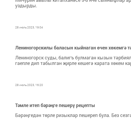
уздырды.
28 июль 2023, 19:04
Лениногорскилы баласын кыйнаган өчен хөкемгә 
Лениногорск суды, балигъ булмаган кызын тәрби
гаепле дип табылган җирле кешегә карата хөкем к
28 июль 2023, 16:20
Тәмле итеп бәрәңге пешерү рецепты
Бәрәңгедән төрле ризыклар пешереп була. Без сезг