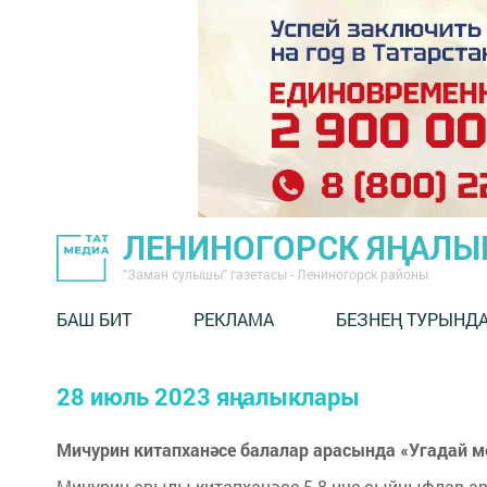
ЛЕНИНОГОРСК ЯҢАЛ
"Заман сулышы" газетасы - Лениногорск районы
БАШ БИТ
РЕКЛАМА
БЕЗНЕҢ ТУРЫНД
28 июль 2023 яңалыклары
Мичурин китапханәсе балалар арасында «Угадай м
Мичурин авылы китапханәсе 5-8 нче сыйныфлар а