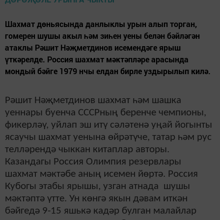
Шахмат дөньясында данлыклы урын алып торган,
гомерен шушы акыл һәм зиһен уены белән бәйләгән
атаклы Рәшит Нәҗметдинов исемендәге ярыш
үткәрелде. Россия шахмат мәктәпләре арасында
мондый бәйге 1979 нчы елдан бирле уздырылып килә.
Рәшит Нәҗметдинов шахмат һәм шашка
уеннары буенча СССРның беренче чемпионы,
фикерләү, уйлап эш итү сәләтенә уңай йогынты
ясаучы шахмат уенына өйрәтүче, татар һәм рус
телләрендә чыккан китаплар авторы.
Казандагы Россия Олимпия резервлары
шахмат мәктәбе аның исемен йөртә. Россия
Кубогы этабы ярышы, узган атнада шушы
мәктәптә үтте. Ун көнгә якын дәвам иткән
бәйгедә 9-15 яшькә кадәр булган малайлар