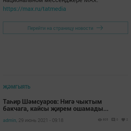
https://max.ru/tatmedia
Перейти на страницу новости
ҖӘМГЫЯТЬ
Таһир Шәмсуаров: Нигә чыктым
бакчага, кайсы җирем ошамады...
admin,
29 июнь 2021 - 09:18
805
0
2