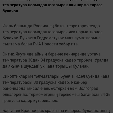
температура нормадан югарырак яки норма тирәсе
булачак.
Июль башында Россиянең бөтен территориясендә
температура нормадан югарырак яки норма тирәсе
булачак. Бу хакта Гидрометүзәк мәгълүматларына
сылтама белән РИА Новости хәбәр итә.
Әйтик, Якутиядә айның беренче көннәрендә уртача
температура 30дан 34 градуска кадәр тирбәлә. Уралда
да якынча шундый ук һава торышы булачак.
Синоптиклар мәгълүматлары буенча, Идел буенда һава
температурасы 30 градуска кадәр, ә кайбер
районнарда, мисал өчен, Әстерхан һәм Волгоград
өлкәләрендә, термометрның терекөмеш баганасы 34-35
градуска кадәр күтәреләчәк.
Бары тик Красноярск крае гына искәрмә булачак, аның