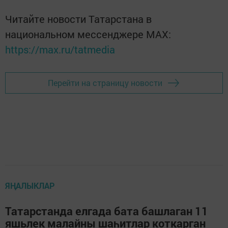
Читайте новости Татарстана в
национальном мессенджере MАХ:
https://max.ru/tatmedia
Перейти на страницу новости
ЯҢАЛЫКЛАР
Татарстанда елгада бата башлаган 11
яшьлек малайны шаһитлар коткарган