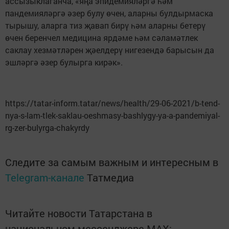
ассызыклаганча, «яңа эпидемияләргә һәм
пандемияләргә әзер булу өчен, аларны булдырмаска
тырышу, аларга тиз җавап бирү һәм аларны бетерү
өчен беренчел медицина ярдәме һәм сәламәтлек
саклау хезмәтләрен җәелдерү нигезендә барысын да
эшләргә әзер булырга кирәк».
https://tatar-inform.tatar/news/health/29-06-2021/b-tend-
nya-s-lam-tlek-saklau-oeshmasy-bashlygy-ya-a-pandemiyal-
rg-zer-bulyrga-chakyrdy
Следите за самым важным и интересным в
Telegram-канале
Татмедиа
Читайте новости Татарстана в
национальном мессенджере MАХ: