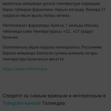
көнбатыш өлешендә уртача температура нормадан
бераз түбәнрәк фаразлана. Аерым алганда, Ямалда 21
градуска якын җылы булуы көтелә.
Метеохезмәт фаразлары буенча, 1 июльдә Мәскәү
төбәгендә һава температурасы +22...+27 градус
булачак.
Gismeteoның әйдәп баручы метеорологы Россиянең
Европа өлешендә билгесез срокка аномаль югары
температура булачагын кисәтте.
https://tatar-inform.tatar
Следите за самым важным и интересным в
Telegram-канале
Татмедиа