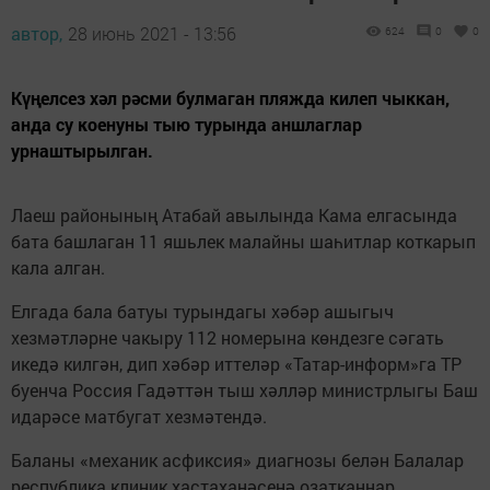
автор,
28 июнь 2021 - 13:56
624
0
0
Күңелсез хәл рәсми булмаган пляжда килеп чыккан,
анда су коенуны тыю турында аншлаглар
урнаштырылган.
Лаеш районының Атабай авылында Кама елгасында
бата башлаган 11 яшьлек малайны шаһитлар коткарып
кала алган.
Елгада бала батуы турындагы хәбәр ашыгыч
хезмәтләрне чакыру 112 номерына көндезге сәгать
икедә килгән, дип хәбәр иттеләр «Татар-информ»га ТР
буенча Россия Гадәттән тыш хәлләр министрлыгы Баш
идарәсе матбугат хезмәтендә.
Баланы «механик асфиксия» диагнозы белән Балалар
республика клиник хастаханәсенә озатканнар.