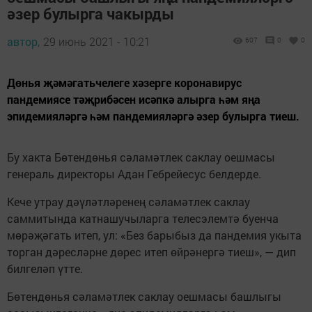
әзер булырга чакырды
автор,
29 июнь 2021 - 10:21
607
0
0
Дөнья җәмәгатьчелеге хәзерге коронавирус
пандемиясе тәҗрибәсен исәпкә алырга һәм яңа
эпидемияләргә һәм пандемияләргә әзер булырга тиеш.
Бу хакта Бөтендөнья сәламәтлек саклау оешмасы
генераль директоры Адан Гебрейесус белдерде.
Кече утрау дәүләтләренең сәламәтлек саклау
саммитында катнашучыларга телесэлемтә буенча
мөрәҗәгать итеп, ул: «Без барыбыз да пандемия укыта
торган дәресләрне дөрес итеп өйрәнергә тиеш», — дип
билгеләп үтте.
Бөтендөнья сәламәтлек саклау оешмасы башлыгы