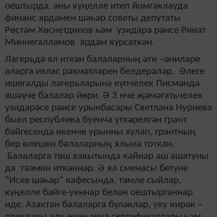
оештырда, аны күңелле итеп йомгаклауда
финанс ярдәмен шәһәр советы депутаты
Рөстәм Хөснетдинов һәм үзидарә рәисе Ринат
Миннегалләмов ярдәм күрсәткән.
Лагерьдә ял иткән балаларның әти –әниләре
аларга ихлас рәхмәтләрен белдерәләр. Әлеге
ишегалды лагерьларына күпчелек Писмәндә
яшәүче балалар йөри. Ә 3 нче җәмәгатьчелек
үзидарәсе рәисе урынбасары Светлана Нуриева
быел республика буенча үткәрелгән грант
бәйгесендә икенче урынны яулап, грантның
бер өлешен балаларның ялына тоткан.
Балаларга төш вакытында кайнар аш ашатуны
да тәэмин иткәннәр. Ә ял сменасы бетүне
“Иске шәһәр” кафесында, тәмле сыйлар,
күңелле бәйге-уеннар белән оештырганнар
иде. Азактан балаларга бүләкләр, уку кирәк –
яраклары алу өчен акча сертификатлары һәм