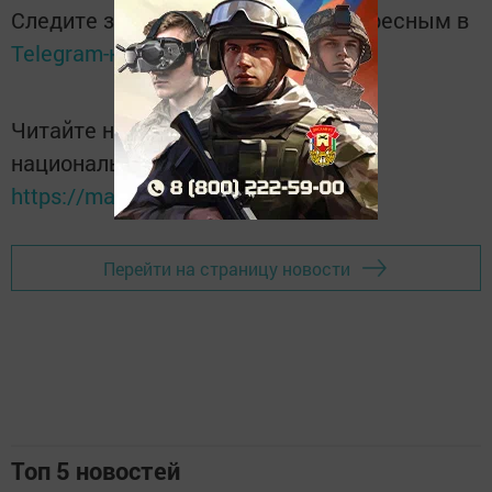
Следите за самым важным и интересным в
Telegram-канале
Татмедиа
Читайте новости Татарстана в
национальном мессенджере MАХ:
https://max.ru/tatmedia
Перейти на страницу новости
Топ 5 новостей