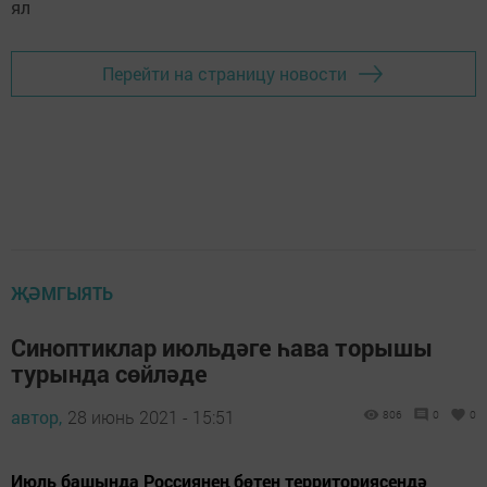
Перейти на страницу новости
ҖӘМГЫЯТЬ
Синоптиклар июльдәге һава торышы
турында сөйләде
автор,
28 июнь 2021 - 15:51
806
0
0
Июль башында Россиянең бөтен территориясендә