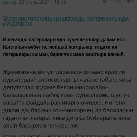
автор,
28 июнь 2021 - 16:06
651
0
0
Ишегалды лагерьларында күңелле яллар дәвам итә.
Кызганыч әлбәттә, мондый лагерьлар, гадәти ял
лагерьлары сыман, берничә смена оештыра алмый.
Җәмәгатьчелек үзидарәләре финанс ярдәме
күрсәтердәй спонсорларны үзләре табып, яисә
депутатлар ярдәме белән микрорайон
балаларының җәйге ялын күңеллерәк, шул ук
вакытта файдалырак итәргә омтыла. Ни генә
дисәң дә, барлык әти-әниләрнең дә балаларын
гадәти ял лагеры, яисә диңгез буйларына ялга
алып барырлык чамасы юк.
Хәер, ул яктагы ялларның бәяләрен ишетсәң,