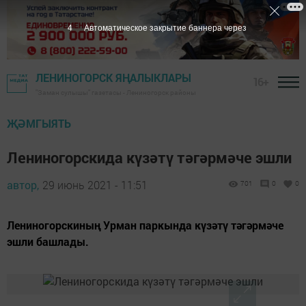
3
Автоматическое закрытие баннера через
ЛЕНИНОГОРСК ЯҢАЛЫКЛАРЫ
16+
"Заман сулышы" газетасы - Лениногорск районы
ҖӘМГЫЯТЬ
Лениногорскида күзәтү тәгәрмәче эшли
автор,
29 июнь 2021 - 11:51
701
0
0
Лениногорскиның Урман паркында күзәтү тәгәрмәче
эшли башлады.