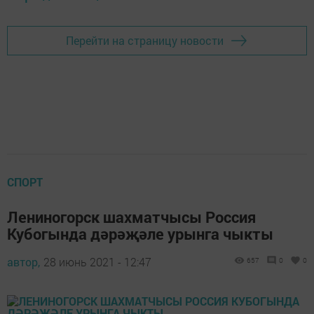
Перейти на страницу новости
СПОРТ
Лениногорск шахматчысы Россия
Кубогында дәрәҗәле урынга чыкты
автор,
28 июнь 2021 - 12:47
657
0
0