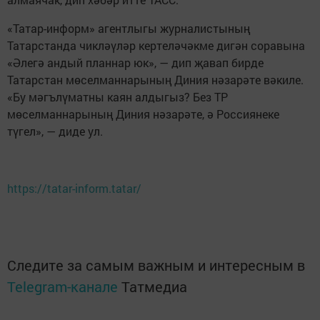
«Татар-информ» агентлыгы журналистының
Татарстанда чикләүләр кертеләчәкме дигән соравына
«Әлегә андый планнар юк», — дип җавап бирде
Татарстан мөселманнарының Диния нәзарәте вәкиле.
«Бу мәгълүматны каян алдыгыз? Без ТР
мөселманнарының Диния нәзарәте, ә Россиянеке
түгел», — диде ул.
https://tatar-inform.tatar/
Следите за самым важным и интересным в
Telegram-канале
Татмедиа