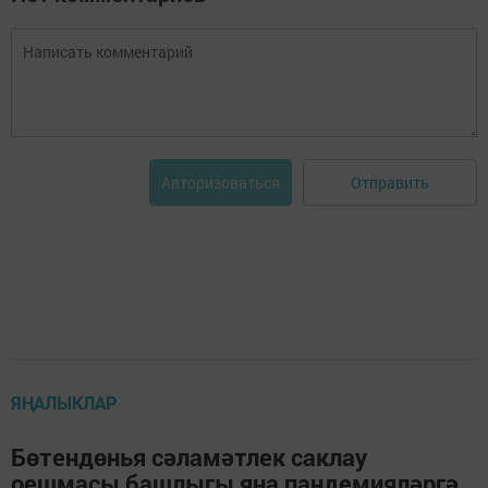
Отправить
Авторизоваться
ЯҢАЛЫКЛАР
Бөтендөнья сәламәтлек саклау
оешмасы башлыгы яңа пандемияләргә