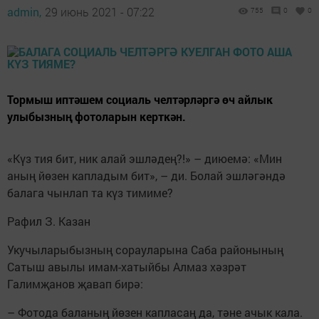
admin,
29 июнь 2021 - 07:22
755
0
0
Тормыш иптәшем социаль челтәрләргә өч айлык
улыбызның фотоларын керткән.
«Күз тия бит, ник алай эшләдең?!» – диюемә: «Мин
аның йөзен капладым бит», – ди. Болай эшләгәндә
балага чынлап та күз тимиме?
Рафил З. Казан
Укучыларыбызның сорауларына Саба районының
Сатыш авылы имам-хатыйбы Алмаз хәзрәт
Галимҗанов җавап бирә:
– Фотода баланың йөзен капласаң да, тәне ачык кала.