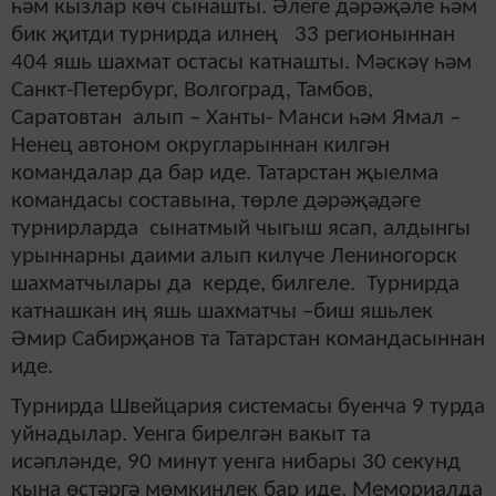
һәм кызлар көч сынашты. Әлеге дәрәҗәле һәм
бик җитди турнирда илнең 33 регионыннан
404 яшь шахмат остасы катнашты. Мәскәү һәм
Санкт-Петербург, Волгоград, Тамбов,
Саратовтан алып – Ханты- Манси һәм Ямал –
Ненец автоном округларыннан килгән
командалар да бар иде. Татарстан җыелма
командасы составына, төрле дәрәҗәдәге
турнирларда сынатмый чыгыш ясап, алдынгы
урыннарны даими алып килүче Лениногорск
шахматчылары да керде, билгеле. Турнирда
катнашкан иң яшь шахматчы –биш яшьлек
Әмир Сабирҗанов та Татарстан командасыннан
иде.
Турнирда Швейцария системасы буенча 9 турда
уйнадылар. Уенга бирелгән вакыт та
исәпләнде, 90 минут уенга нибары 30 секунд
кына өстәргә мөмкинлек бар иде. Мемориалда