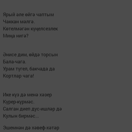
Ярый әле өйгә чаптым
Чаккан мәлгә.
Көтелмәгән күңелсезлек
Миңа нигә?
Әнисе дим, өйдә торсын
Бала-чага.
Урам түгел, бакчада да
Кортлар чага!
Ике күз дә менә хәзер
Күрер-күрмәс.
Салган диеп дус-ишләр дә
Кулын бирмәс...
Эшемнән дә хәвеф-хәтәр