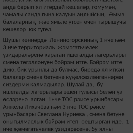
анда барып ял итәрдәй кешеләр, гомумән,
чамалы санда гына калуын аңлыйсың. Әмма
балаларның җәе ямьле үтсен өчен тырышучы
кешеләр юк түгел.
Шушы көннәрдә Лениногорскиның 1 нче һәм
3 нче территориаль җәмәгатьчелек
үзидарәләренә караган ишегалды лагерьлары
смена төгәлләнүен бәйрәм итте. Бәйрәм итте
дию, бик урынлы да булмас, биредә ял иткән
балалар смена бетүенә күңелсезләнгәннәрен
сиздерми калмадылар. Шулай да, бу
ишегалды лагерьлары эшен тулысы белән үз
өсләренә алган 1нче ТОС рәисе урынбасары
Анжела Лихачёва һәм 3 нче ТОС рәисе
урынбасары Светлана Нуриева , смена бетүне
онытылмаслык бәйрәм итеп оештырган иде. 1
нче җәмәгатьчелек үзидарәсенә, бу ялны