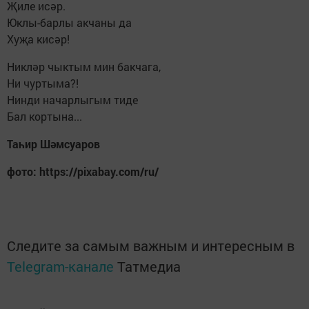
Җиле исәр.
Юклы-барлы акчаны да
Хуҗа кисәр!
Никләр чыктым мин бакчага,
Ни чуртыма?!
Нинди начарлыгым тиде
Бал кортына...
Таһир Шәмсуаров
фото: https://pixabay.com/ru/
Следите за самым важным и интересным в
Telegram-канале
Татмедиа