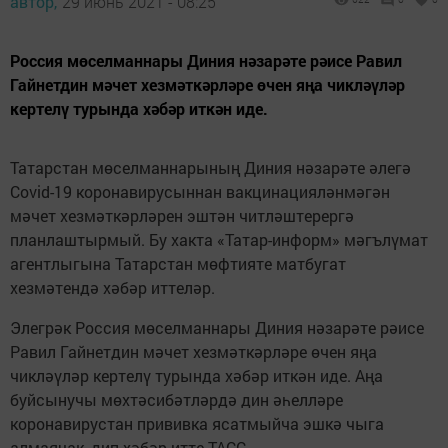
автор,
29 июнь 2021 - 08:25
Россия мөселманнары Диния нәзарәте рәисе Равил
Гайнетдин мәчет хезмәткәрләре өчен яңа чикләүләр
кертелү турында хәбәр иткән иде.
Татарстан мөселманнарының Диния нәзарәте әлегә
Covid-19 коронавирусыннан вакцинацияләнмәгән
мәчет хезмәткәрләрен эштән читләштерергә
планлаштырмый. Бу хакта «Татар-информ» мәгълүмат
агентлыгына Татарстан мөфтияте матбугат
хезмәтендә хәбәр иттеләр.
Элегрәк Россия мөселманнары Диния нәзарәте рәисе
Равил Гайнетдин мәчет хезмәткәрләре өчен яңа
чикләүләр кертелү турында хәбәр иткән иде. Аңа
буйсынучы мөхтәсибәтләрдә дин әһелләре
коронавирустан прививка ясатмыйча эшкә чыга
алмаячак, дип хәбәр итте ТАСС.