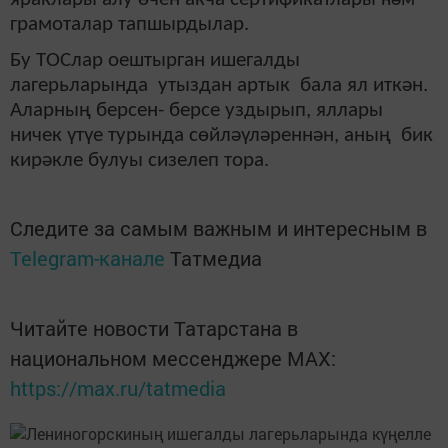
грамоталар тапшырдылар.
Бу ТОСлар оештырган ишегалды
лагерьларында утыздан артык бала ял иткән.
Аларның берсен- берсе уздырып, яллары
ничек үтүе турында сөйләүләреннән, аның бик
кирәкле булуы сизелеп тора.
Следите за самым важным и интересным в
Telegram-канале
Татмедиа
Читайте новости Татарстана в
национальном мессенджере MАХ:
https://max.ru/tatmedia