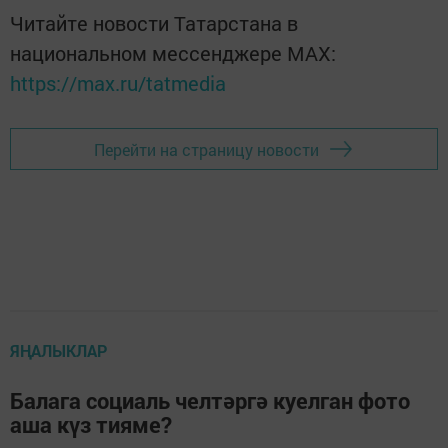
Читайте новости Татарстана в
национальном мессенджере MАХ:
https://max.ru/tatmedia
Перейти на страницу новости
ЯҢАЛЫКЛАР
Балага социаль челтәргә куелган фото
аша күз тияме?