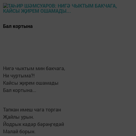
Бал кортына
Нигә чыктым мин бакчага,
Ни чуртыма?!
Кайсы җирем ошамады
Бал кортына...
Тапкан имеш чага торган
Җайлы урын.
Йодрык кадәр бәрәңгедәй
Малай борын.