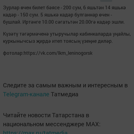
Зурлар өчен билет бәясе - 200 сум, 6 яшьтән 14 яшькә
кадәр - 150 сум. 5 яшькә кадәр булганнар өчен -
бушлай. Иртәнге 10.00 сәгатьтән 20.00гә кадәр эшли.
Күзәтү тәгәрмәченә утыручылар кабинкаларда уңайлы,
куркынычсыз җирдә итеп тоясың үзеңне диләр.
фотолар:https://vk.com/lkm_leninogorsk
Следите за самым важным и интересным в
Telegram-канале
Татмедиа
Читайте новости Татарстана в
национальном мессенджере MАХ:
https://max.ru/tatmedia