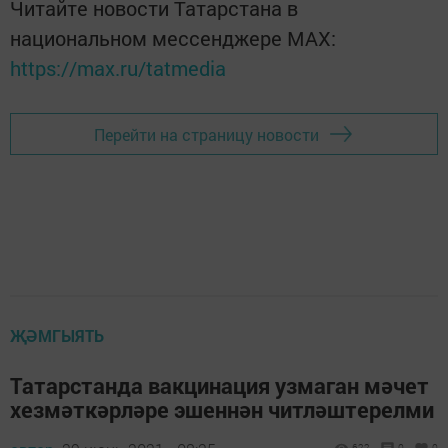
Читайте новости Татарстана в
национальном мессенджере MАХ:
https://max.ru/tatmedia
Перейти на страницу новости
ҖӘМГЫЯТЬ
Татарстанда вакцинация узмаган мәчет
хезмәткәрләре эшеннән читләштерелми
622
0
0