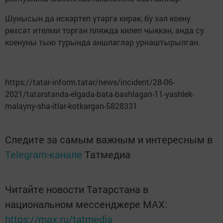
Шунысын да искәртеп үтәргә кирәк, бу хәл коену
рөхсәт ителми торган пляжда килеп чыккан, анда су
коенуны тыю турында аншлаглар урнаштырылган.
https://tatar-inform.tatar/news/incident/28-06-
2021/tatarstanda-elgada-bata-bashlagan-11-yashlek-
malayny-sha-itlar-kotkargan-5828331
Следите за самым важным и интересным в
Telegram-канале
Татмедиа
Читайте новости Татарстана в
национальном мессенджере MАХ:
https://max.ru/tatmedia