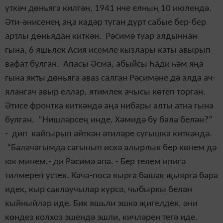
үткәч дөньяга килгән, 1941 нче елның 10 июлендә.
Әти-әнисенең аңа кадәр туган дүрт сабые бер-бер
артлы дөньядан киткән. Рәсимә туар алдыннан
гына, 6 яшьлек Асия исемле кызлары каты авырып
вафат булган. Апасы Әсма, абыйсы Һади һәм яңа
гына якты дөньяга аваз салган Рәсимәне дә алда ач-
ялангач авыр еллар, ятимлек ачысы көтеп торган.
Әтисе фронтка киткәндә аңа нибары алты атна гына
булган. “Нишләрсең инде, Хәмидә бу бала белән?”
- дип кайгырып әйткән әтиләре сугышка киткәндә.
“Балачагымда сагынып искә алырлык бер көнем дә
юк минем,- ди Рәсимә апа. - Бер телем ипигә
тилмереп үстек. Кача-поса кырга башак җыярга бара
идек, кыр саклаучылар күрсә, чыбыркы белән
кыйныйлар иде. Бик яшьли эшкә җигелдек, әни
көндез колхоз эшендә эшли, кичләрен тегә иде.