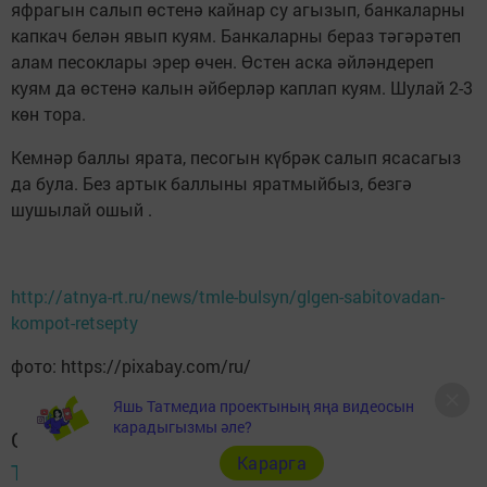
яфрагын салып өстенә кайнар су агызып, банкаларны
капкач белән явып куям. Банкаларны бераз тәгәрәтеп
алам песоклары эрер өчен. Өстен аска әйләндереп
куям да өстенә калын әйберләр каплап куям. Шулай 2-3
көн тора.
Кемнәр баллы ярата, песогын күбрәк салып ясасагыз
да була. Без артык баллыны яратмыйбыз, безгә
шушылай ошый .
http://atnya-rt.ru/news/tmle-bulsyn/glgen-sabitovadan-
kompot-retsepty
фото: https://pixabay.com/ru/
Яшь Татмедиа проектының яңа видеосын
карадыгызмы әле?
Следите за самым важным и интересным в
Карарга
Telegram-канале
Татмедиа