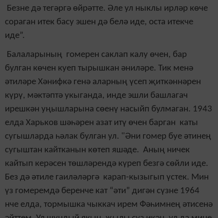
Безне дә тегәргә өйрәтте. Әле ул ныклы ирләр көче
сораган итек басу эшен дә белә иде, оста итекче
иде”.
Балаларының гомерен саклап калу өчен, бар
булган көчен куеп тырышкан әниләре. Тик менә
әтиләре Хәнифкә генә аларның үсеп җиткәннәрен
күрү, мәктәптә укыганда, инде эшли башлагач
ирешкән уңышларына сөенү насыйп булмаган. 1943
елда Харьков шәһәрен азат итү өчен барган каты
сугышларда һәлак булган ул. "
Әни гомер буе әтинең
сугыштан кайтканын көтеп яшәде. Аның ничек
кайтып керәсен төшләрендә күреп безгә сөйли иде.
Без дә әтиле гаиләләргә карап-кызыгып үстек. Мин
үз гомеремдә беренче кат “әти” дигән сүзне 1964
нче елда, тормышка чыккач ирем Фәһимнең әтисенә