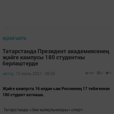
ҖӘМГЫЯТЬ
Татарстанда Президент академиясенең
җәйге кампусы 180 студентны
берләштерде
автор,
13 июль 2021 - 06:58
630
0
0
Җәйге кампуста 16 илдән һәм Россиянең 17 төбәгеннән
180 студент катнаша.
Татарстанда «Зөя калкулыклары» спорт-