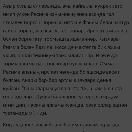
Авыр сугыш елларында, ачы кайгылы күкрәк сөте
имеп үскән Рәсимә ханымның янәшәсендә гел
ятимлек йөргән. Тормыш иптәше Фәһим белән матур
гаилә корып, ике кыз үстергәннәр. Иренең әти-әнисе
белән бергә тату тормышта яшәгәннәр. Кызлары
Римма белән Рәзилә икесе дә мәктәптә бик яхшы
укып, аннан техникум тәмамлаганнар. Икесе дә
тормышка чыгып, оныклар бүләк иткән. Әмма
Рәсимә апаның ире көтмәгәндә 56 яшендә вафат
булган. Анары бер-бер артлы кияүләре дөнья
куйган. “Оныкларым ул вакытта 12, 5 һәм 3 яшьтә
генә иделәр. Шушы балаларны үстерергә ярдәм
итим дип, лаеклы ялга чыксам да, озак еллар эштән
туктамадым”, - ди.
Киң күңелле, ачык йөзле Рәсимә ханым турында