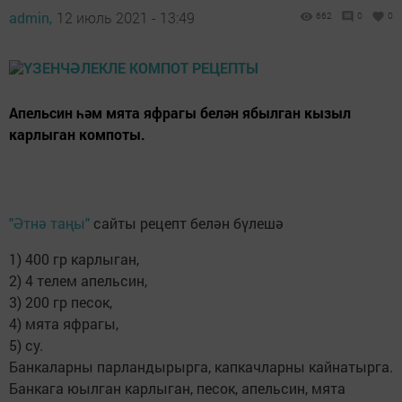
admin,
12 июль 2021 - 13:49
662
0
0
Апельсин һәм мята яфрагы белән ябылган кызыл
карлыган компоты.
"Әтнә таңы"
сайты рецепт белән бүлешә
1) 400 гр карлыган,
2) 4 телем апельсин,
3) 200 гр песок,
4) мята яфрагы,
5) су.
Банкаларны парландырырга, капкачларны кайнатырга.
Банкага юылган карлыган, песок, апельсин, мята