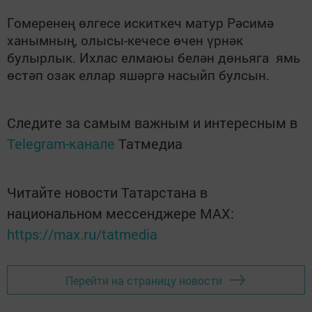
Гомеренең өлгесе искиткеч матур Рәсимә
ханымның, олысы-кечесе өчен үрнәк
булырлык. Ихлас елмаюы белән дөньяга ямь
өстәп озак еллар яшәргә насыйп булсын.
Следите за самым важным и интересным в
Telegram-канале
Татмедиа
Читайте новости Татарстана в
национальном мессенджере MАХ:
https://max.ru/tatmedia
Перейти на страницу новости