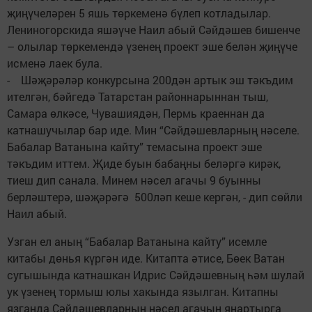
җиңүчеләрен 5 яшь төркеменә бүлеп котладылар.
Лениногорскида яшәүче Наил абый Сәйдәшев бишенче
– олылар төркемендә үзенең проект эше белән җиңүче
исменә лаек була.
- Шәҗәрәләр конкурсына 200дән артык эш тәкъдим
ителгән, бәйгедә Татарстан районнарыннан тыш,
Самара өлкәсе, Чувашиядән, Пермь краеннан да
катнашучылар бар иде. Мин “Сәйдәшевларның нәселе.
Бабалар Ватанына кайту” темасына проект эше
тәкъдим иттем. Җиде буын бабаңны беләргә кирәк,
тиеш дип санала. Минем нәсел агачы 9 буынны
берләштерә, шәҗәрәгә 500ләп кеше кергән, - дип сөйли
Наил абый.
Узган ел аның “Бабалар Ватанына кайту” исемле
китабы дөнья күргән иде. Китапта әтисе, Бөек Ватан
сугышында катнашкан Идрис Сәйдәшевның һәм шулай
ук үзенең тормыш юлы хакында язылган. Китапны
язганда Сәйдәшевларның нәсел агачын яңартырга