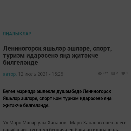
ЯҢАЛЫКЛАР
Лениногорск яшьләр эшләре, спорт,
туризм идарәсенә яңа җитәкче
билгеләнде
автор,
12 июль 2021 - 15:26
487
0
1
Бүген мэриядә эшлекле дүшәмбедә Лениногорск
Яшьләр эшләре, спорт һәм туризм идарәсенә яңа
җитәкче билгеләнде.
Ул Марс Магир улы Хәсәнов. Марс Хәсәнов өчен әлеге
вазифа чит түгел, ул берничә ел Яшьләр идарәсендә