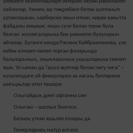
элеккеге хезмәттәшләре ихтирам белән рәхәтләнеп
сөйлиләр. Үзенең эш тәҗрибәсе белән шатланып
уртаклашкан, һәрберсен якын иткән, кирәк вакытта
файдалы киңәше, яхшы сүзе белән терәк була
белгән коллегаларына бик рәхмәтле булуларын
әйтәләр. Бүгенге көндә Рәсимә Хәйбрахманова, үзе
кебек елмаеп-көлеп торган фатирында
балаларының, оныкларының уңышларына сөенеп
яши. Ул һаман да “асыл җепләр белән чигү чигә” –
күңелендәге уй-фикерләрен ак кәгазь битләренә
шигырьләр итеп төшерә:
Олыгайдык диеп офтанма син
Олыгаю – шатлык билгесе.
Безнең үткән яшьлек еллары да
Гомерләрнең матур өлгесе.