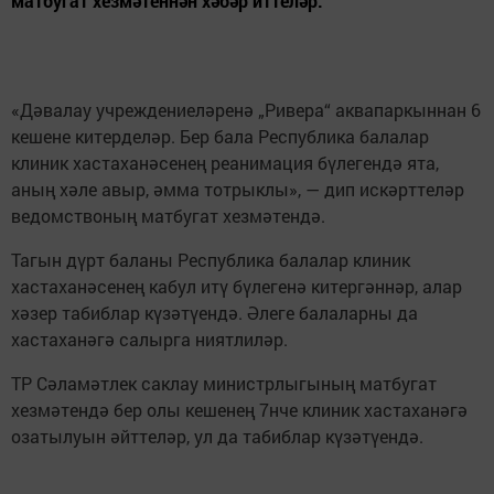
матбугат хезмәтеннән хәбәр иттеләр.
«Дәвалау учреждениеләренә „Ривера“ аквапаркыннан 6
кешене китерделәр. Бер бала Республика балалар
клиник хастаханәсенең реанимация бүлегендә ята,
аның хәле авыр, әмма тотрыклы», — дип искәрттеләр
ведомствоның матбугат хезмәтендә.
Тагын дүрт баланы Республика балалар клиник
хастаханәсенең кабул итү бүлегенә китергәннәр, алар
хәзер табиблар күзәтүендә. Әлеге балаларны да
хастаханәгә салырга ниятлиләр.
ТР Сәламәтлек саклау министрлыгының матбугат
хезмәтендә бер олы кешенең 7нче клиник хастаханәгә
озатылуын әйттеләр, ул да табиблар күзәтүендә.