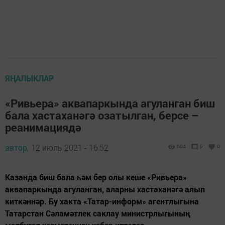
ЯҢАЛЫКЛАР
«Ривьера» аквапаркында агуланган биш
бала хастаханәгә озатылган, берсе –
реанимациядә
автор,
12 июль 2021 - 16:52
504
0
0
Казанда биш бала һәм бер олы кеше «Ривьера»
аквапаркында агуланган, аларны хастаханәгә алып
киткәннәр. Бу хакта «Татар-информ» агентлыгына
Татарстан Сәламәтлек саклау министрлыгының