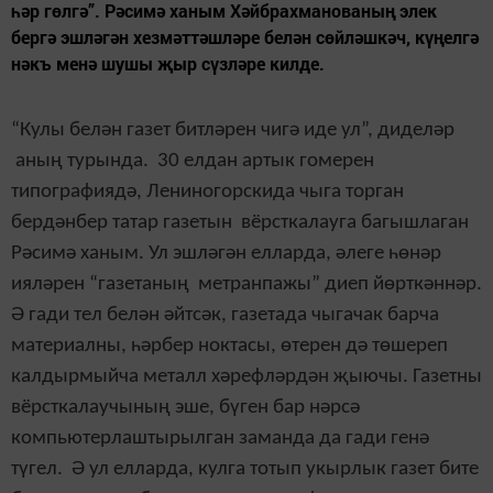
һәр гөлгә”. Рәсимә ханым Хәйбрахманованың элек
бергә эшләгән хезмәттәшләре белән сөйләшкәч, күңелгә
нәкъ менә шушы җыр сүзләре килде.
“Кулы белән газет битләрен чигә иде ул”, диделәр
аның турында. 30 елдан артык гомерен
типографиядә, Лениногорскида чыга торган
бердәнбер татар газетын вёрсткалауга багышлаган
Рәсимә ханым. Ул эшләгән елларда, әлеге һөнәр
ияләрен “газетаның метранпажы” диеп йөрткәннәр.
Ә гади тел белән әйтсәк, газетада чыгачак барча
материалны, һәрбер ноктасы, өтерен дә төшереп
калдырмыйча металл хәрефләрдән җыючы. Газетны
вёрсткалаучының эше, бүген бар нәрсә
компьютерлаштырылган заманда да гади генә
түгел. Ә ул елларда, кулга тотып укырлык газет бите