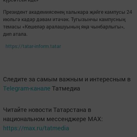
Президент академиясенең халыкара җәйге кампусы 24
июльгә кадәр дәвам итәчәк. Тугызынчы кампусның
темасы «Кешеләр аралашуының яңа чынбарлыгы»,
дип атала.
https://tatar-inform.tatar
Следите за самым важным и интересным в
Telegram-канале
Татмедиа
Читайте новости Татарстана в
национальном мессенджере MАХ:
https://max.ru/tatmedia