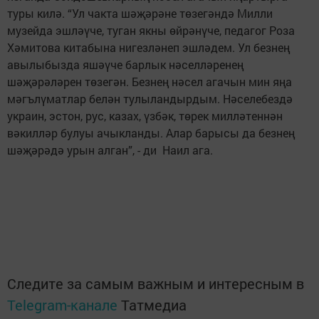
туры килә. “Ул чакта шәҗәрәне төзегәндә Милли
музейда эшләүче, туган якны өйрәнүче, педагог Роза
Хәмитова китабына нигезләнеп эшләдем. Ул безнең
авылыбызда яшәүче барлык нәселләренең
шәҗәрәләрен төзегән. Безнең нәсел агачын мин яңа
мәгълүматлар белән тулыландырдым. Нәселебездә
украин, эстон, рус, казах, үзбәк, төрек милләтеннән
вәкилләр булуы ачыкланды. Алар барысы да безнең
шәҗәрәдә урын алган”, - ди Наил ага.
Следите за самым важным и интересным в
Telegram-канале
Татмедиа