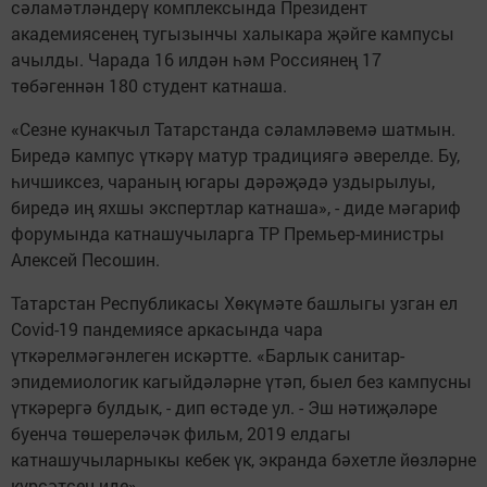
сәламәтләндерү комплексында Президент
академиясенең тугызынчы халыкара җәйге кампусы
ачылды. Чарада 16 илдән һәм Россиянең 17
төбәгеннән 180 студент катнаша.
«Сезне кунакчыл Татарстанда сәламләвемә шатмын.
Биредә кампус үткәрү матур традициягә әверелде. Бу,
һичшиксез, чараның югары дәрәҗәдә уздырылуы,
биредә иң яхшы экспертлар катнаша», - диде мәгариф
форумында катнашучыларга ТР Премьер-министры
Алексей Песошин.
Татарстан Республикасы Хөкүмәте башлыгы узган ел
Covid-19 пандемиясе аркасында чара
үткәрелмәгәнлеген искәртте. «Барлык санитар-
эпидемиологик кагыйдәләрне үтәп, быел без кампусны
үткәрергә булдык, - дип өстәде ул. - Эш нәтиҗәләре
буенча төшереләчәк фильм, 2019 елдагы
катнашучыларныкы кебек үк, экранда бәхетле йөзләрне
күрсәтсен иде»