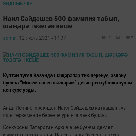
ЯҢАЛЫКЛАР
Наил Сәйдәшев 500 фамилия табып,
шәҗәрә төзегән кеше
admin,
12 июль 2021 - 14:37
510
0
0
Күптән түгел Казанда шәҗәрәләр тикшеренүе, эзләнү
буенча “Минем нәсел шәҗәрәм” дигән республикакүләм
конкурс узды.
Анда Лениногорскидан Наил Сәйдәшев катнашып, үз
яшь төркемендә беренче урынга лаек булды.
Конкурсны Татарстан Архив эше буенча дәүләт
комитеты оештырды. Нәсел агачы буенча конкурс