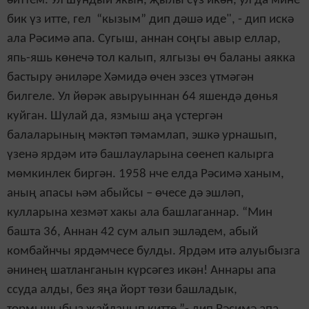
әйттем. Ул шундый якын, җылы сүз икән, ул да мине
бик үз итте, гел “кызым” дип дәшә иде", - дип искә
ала Рәсимә апа.
Сугыш, аннан соңгы авыр еллар,
япь-яшь көнечә тол калып, ялгызы өч баланы аякка
бастыру әниләре Хәмидә өчен эзсез үтмәгән
билгеле. Ул йөрәк авыруыннан 64 яшендә дөнья
куйган. Шулай да, язмыш аңа үстергән
балаларының мәктәп тәмамлап, эшкә урнашып,
үзенә ярдәм итә башлауларына сөенеп калырга
мөмкинлек биргән. 1958 нче елда Рәсимә ханым,
аның апасы һәм абыйсы – өчесе дә эшләп,
кулларына хезмәт хакы ала башлаганнар. “Мин
башта 36, Аннан 42 сум алып эшләдем, абый
комбайнчы ярдәмчесе булды. Ярдәм итә алуыбызга
әнинең шатланганын күрсәгез икән! Аннары апа
ссуда алды, без яңа йорт төзи башладык,