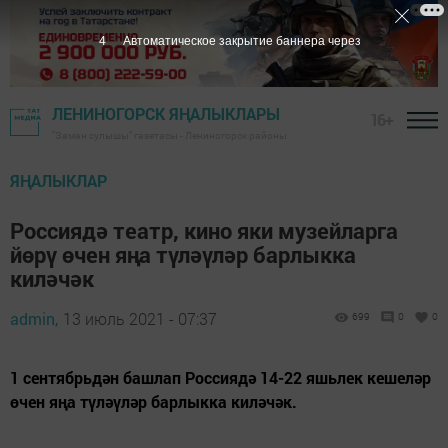
3
Автоматическое закрытие баннера через
ЛЕНИНОГОРСК ЯҢАЛЫКЛАРЫ
16+
"Заман сулышы" газетасы - Лениногорск районы
ЯҢАЛЫКЛАР
Россиядә театр, кино яки музейларга
йөрү өчен яңа түләүләр барлыкка
киләчәк
admin,
13 июль 2021 - 07:37
699
0
0
1 сентябрьдән башлап Россиядә 14-22 яшьлек кешеләр
өчен яңа түләүләр барлыкка киләчәк.