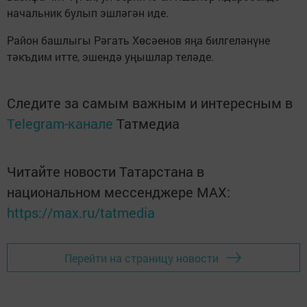
начальник булып эшләгән иде.
Район башлыгы Рәгать Хөсәенов яңа билгеләнүне
тәкъдим итте, эшендә уңышлар теләде.
Следите за самым важным и интересным в
Telegram-канале
Татмедиа
Читайте новости Татарстана в
национальном мессенджере MАХ:
https://max.ru/tatmedia
Перейти на страницу новости