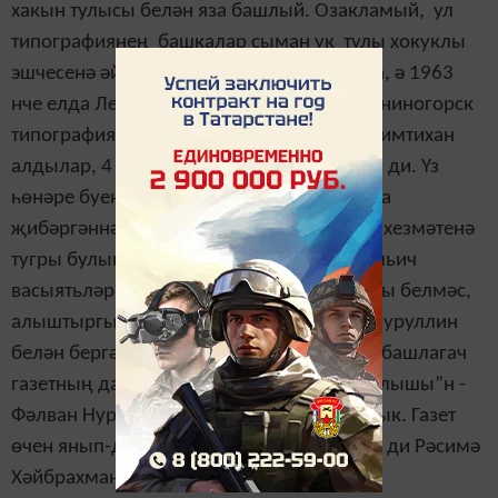
хакын тулысы белән яза башлый. Озакламый, ул
типографиянең башкалар сыман ук тулы хокуклы
эшчесенә әйләнә.
Бераздан аны Нурлатка, ә 1963
нче елда Лениногорскига күчерәләр. “Лениногорск
типографиясенә күчкәч, Казаннан килеп имтихан
алдылар, 4 нче разряд бирделәр миңа”, - ди. Үз
һөнәре буенча аны Мәскәүгә курсларга да
җибәргәннәр. Рәсимә ханым 38 ел буена хезмәтенә
тугры булып калган. Элекеге елларда “Ильич
васыятьләре” дип аталган газетның тынгы белмәс,
алыштыргысыз баш мөхәррире Фәлван Нуруллин
белән бергә эшләгән. “Заманалар үзгәрә башлагач
газетның да исеме үзгәртелде, “Заман сулышы”н -
Фәлван Нуруллин белән икәү уйлап таптык. Газет
өчен янып-дөрләп яшәгән кеше иде ул”, - ди Рәсимә
Хәйбрахманова.