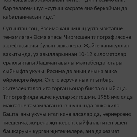
тормышыбыз җайланып китте,”- дип Рәсимә апа,
бар теләгем шул –сугыш хәсрәте янә беркайчан да
кабатланмасын иде.”
Сугыштан соң, Рәсимә ханымның урта мәктәпне
тәмамлаган Әсма апасы Чирмешән типографиясенә
хәреф җыючы булып эшкә керә. Җәйге каникуллар
вакытында, үз авылларыннан 10-12 километрлар
ераклыктагы Лашман авылы мәктәбендә югары
сыйныфта укучы Рәсимә дә аның янына эшкә
өйрәнергә йөри. Әлеге аеруча нык игътибар,
җитезлек таләп итә торган һөнәр бик тә ошый аңа.
Типографиядә эшче куллар җитешми. 1958 нче елда
мәктәпне тәмамлаган кыз шушында эшкә килә
.
Башта аны укучы итеп кенә алсалар да, һәрнәрсәне
тиешенчә, җиренә җиткереп, сыйфатлы итеп эшен
башкаруын күргән җитәкчеләре, аңа да хезмәт