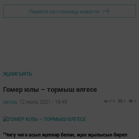
Перейти на страницу новости
ҖӘМГЫЯТЬ
Гомер юлы – тормыш өлгесе
автор,
12 июль 2021 - 18:49
618
0
0
“Чигү чигә асыл җепләр белән, җан җылысын биреп