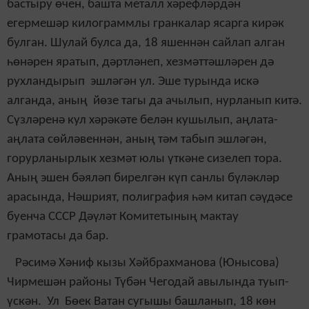
бастыру өчен, башта металл хәрефләрдән
егермешәр килограммлы гранкалар ясарга кирәк
булган. Шулай булса да, 18 яшеннән сайлап алган
һөнәрен яратып, дәртләнеп, хезмәттәшләрен дә
рухландырып эшләгән ул. Эше турында искә
алганда, аның йөзе тагы да ачылып, нурланып китә.
Сүзләренә кул хәрәкәте белән кушылып, аңлата-
аңлата сөйләвеннән, аның тәм табып эшләгән,
горурланырлык хезмәт юлы үткәне сизелеп тора.
Аның эшен бәяләп бирелгән күп санлы бүләкләр
арасында, Нәшрият, полиграфия һәм китап сәүдәсе
буенча СССР Дәүләт Комитетының мактау
грамотасы да бар.
Рәсимә Хәниф кызы Хәйбрахманова (Юнысова)
Чирмешән районы Түбән Чегодай авылында туып-
үскән. Ул Бөек Ватан сугышы башланып, 18 көн