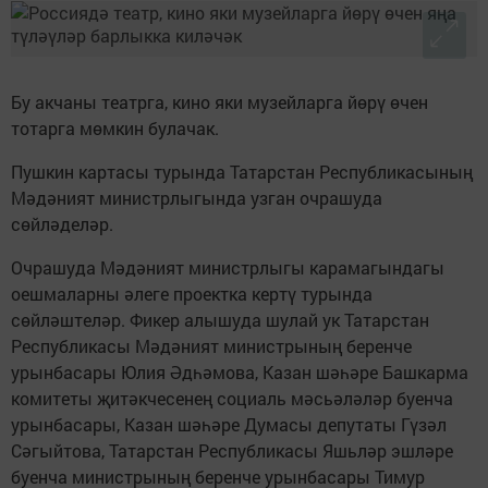
Бу акчаны театрга, кино яки музейларга йөрү өчен
тотарга мөмкин булачак.
Пушкин картасы турында Татарстан Республикасының
Мәдәният министрлыгында узган очрашуда
сөйләделәр.
Очрашуда Мәдәният министрлыгы карамагындагы
оешмаларны әлеге проектка кертү турында
сөйләштеләр. Фикер алышуда шулай ук Татарстан
Республикасы Мәдәният министрының беренче
урынбасары Юлия Әдһәмова, Казан шәһәре Башкарма
комитеты җитәкчесенең социаль мәсьәләләр буенча
урынбасары, Казан шәһәре Думасы депутаты Гүзәл
Сәгыйтова, Татарстан Республикасы Яшьләр эшләре
буенча министрының беренче урынбасары Тимур