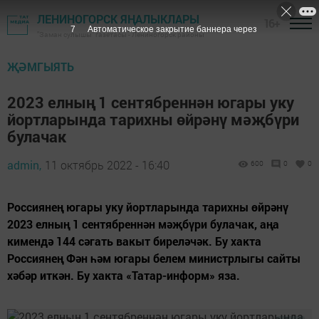
ЛЕНИНОГОРСК ЯҢАЛЫКЛАРЫ
16+
6
Автоматическое закрытие баннера через
"Заман сулышы" газетасы - Лениногорск районы
ҖӘМГЫЯТЬ
2023 елның 1 сентябреннән югары уку
йортларында тарихны өйрәнү мәҗбүри
булачак
admin,
11 октябрь 2022 - 16:40
600
0
0
Россиянең югары уку йортларында тарихны өйрәнү
2023 елның 1 сентябреннән мәҗбүри булачак, аңа
кимендә 144 сәгать вакыт биреләчәк. Бу хакта
Россиянең Фән һәм югары белем министрлыгы сайты
хәбәр иткән. Бу хакта «Татар-информ» яза.