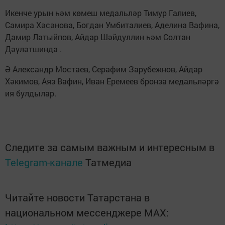
Икенче урын һәм көмеш медальләр Тимур Галиев,
Самира Хәсәнова, Богдан Умбиталиев, Аделина Вафина,
Дамир Латыйпов, Айдар Шәйдуллин һәм Солтан
Дәүләтшинда .
Ә Александр Мостаев, Серафим Зарубежнов, Айдар
Хәкимов, Аяз Вафин, Иван Еремеев бронза медальләргә
ия булдылар.
Следите за самым важным и интересным в
Telegram-канале
Татмедиа
Читайте новости Татарстана в
национальном мессенджере MАХ: