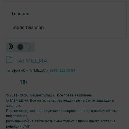
Главная
Төрле темалар
Телефон АО «ТАТМЕДИА»:
(843) 222 09 84
16+
© 2011 - 2026. Заман сулышы. Все права защищены.
© ТАТМЕДИА. Все материалы, размещенные на сайте, защищены
законом.
Перепечатка, воспроизведение и распространение в любом объеме
информации,
размещенной на сайте, возможна только с письменного согласия
редакций СМИ.