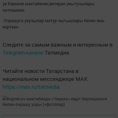
ук Керкәле мәктәбенең ветеран укытучылары
катнашкан.
Очрашуга укучылар матур чыгышлары белән ямь
керткән.
Следите за самым важным и интересным в
Telegram-канале
Татмедиа
Читайте новости Татарстана в
национальном мессенджере MАХ:
https://max.ru/tatmedia