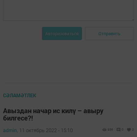
Отправить
Авторизоваться
СӘЛАМӘТЛЕК
Авыздан начар ис килү – авыру
билгесе?!
admin,
11 октябрь 2022 - 15:10
936
0
0