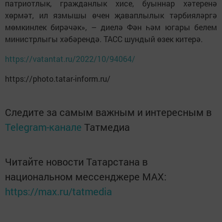
патриотлык, гражданлык хисе, буыннар хәтеренә
хөрмәт, ил язмышы өчен җаваплылык тәрбияләргә
мөмкинлек бирәчәк», – диелә Фән һәм югары белем
министрлыгы хәбәрендә. ТАСС шундый өзек китерә.
https://vatantat.ru/2022/10/94064/
https://photo.tatar-inform.ru/
Следите за самым важным и интересным в
Telegram-канале
Татмедиа
Читайте новости Татарстана в
национальном мессенджере MАХ:
https://max.ru/tatmedia