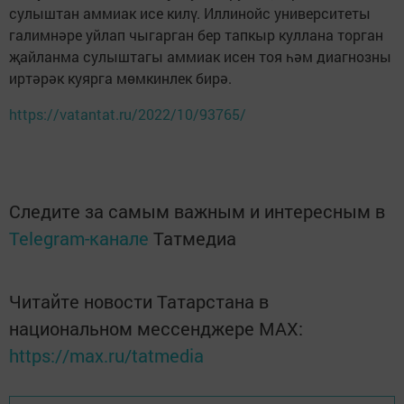
сулыштан аммиак исе килү. Иллинойс университеты
галимнәре уйлап чыгарган бер тапкыр куллана торган
җайланма сулыштагы аммиак исен тоя һәм диагнозны
иртәрәк куярга мөмкинлек бирә.
https://vatantat.ru/2022/10/93765/
Следите за самым важным и интересным в
Telegram-канале
Татмедиа
Читайте новости Татарстана в
национальном мессенджере MАХ:
https://max.ru/tatmedia