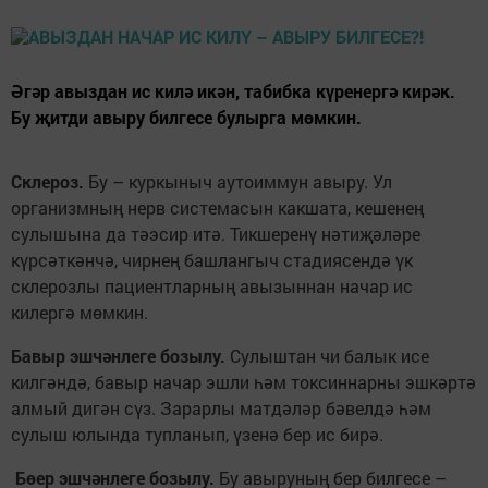
Әгәр авыздан ис килә икән, табибка күренергә кирәк.
Бу җитди авыру билгесе булырга мөмкин.
Склероз
.
Бу – куркыныч аутоиммун авыру. Ул
организмның нерв системасын какшата, кешенең
сулышына да тәэсир итә. Тикшеренү нәтиҗәләре
күрсәткәнчә, чирнең башлангыч стадиясендә үк
склерозлы пациентларның авызыннан начар ис
килергә мөмкин.
Бавыр эшчәнлеге бозылу.
Сулыштан чи балык исе
килгәндә, бавыр начар эшли һәм токсиннарны эшкәртә
алмый дигән сүз. Зарарлы матдәләр бәвелдә һәм
сулыш юлында тупланып, үзенә бер ис бирә.
Бөер эшчәнлеге бозылу.
Бу авыруның бер билгесе –