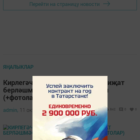
Перейти на страницу новости
ЯҢАЛЫКЛАР
Кирлегәч мәктәбендә «Чишмә» иҗат
берләшмәсе белән очрашу узды
(+фотолар)
admin,
11 октябрь 2022 - 14:16
842
0
0