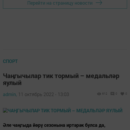
Перейти на страницу новости
СПОРТ
Чаңгычылар тик тормый – медальләр
яулый
admin,
11 октябрь 2022 - 13:03
612
0
0
Әле чаңгыда йөрү сезонына иртәрәк булса да,