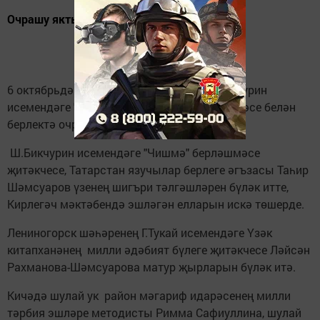
Очрашу якты тәэсирләр белән истә калган.
6 октябрьдә Кирлегәч мәктәбендә Ш.Бикчурин
исемендәге "Чишмә" әдәбит-иҗат берләшмәсе белән
берлектә очрашу кичәсе узды.
Ш.Бикчурин исемендәге "Чишмә" берләшмәсе
җитәкчесе, Татарстан язучылар берлеге әгъзасы Таһир
Шәмсуаров үзенең шигъри тәлгәшләрен бүләк итте,
Кирлегәч мәктәбендә эшләгән елларын искә төшерде.
Лениногорск шәһәренең Г.Тукай исемендәге Үзәк
китапханәнең милли әдәбият бүлеге җитәкчесе Ләйсән
Рахманова-Шәмсуарова матур җырларын бүләк итә.
Кичәдә шулай ук район мәгариф идарәсенең милли
тәрбия эшләре методисты Римма Сафиуллина, шулай