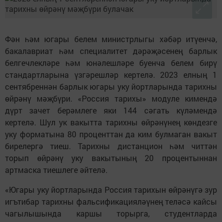
Фән һәм югары белем министрлыгы хәбәр итүенчә,
бакалавриат һәм специалитет дәрәҗәсенең барлык
белгечлекләре һәм юнәлешләре буенча белем бирү
стандартларына үзгәрешләр кертелә. 2023 елның 1
сентябреннән барлык югары уку йортларында тарихны
өйрәнү мәҗбүри. «Россия тарихы» модуле кимендә
дүрт зачет берәмлеге яки 144 сәгать күләмендә
кертелә. Шул ук вакытта тарихны өйрәнүнең көндезге
уку форматына 80 проценттан да ким булмаган вакыт
бирелергә тиеш. Тарихны дистанцион һәм читтән
торып өйрәнү уку вакытының 20 процентыннан
артмаска тиешлеге әйтелә.
«Югары уку йортларында Россия тарихын өйрәнүгә зур
игътибар тарихны фальсификацияләүнең теләсә кайсы
чагылышында каршы торырга, студентларда