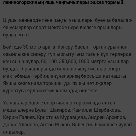
лениногорскиның яшь чаңгычылары эшсез тормый.
Шушы көннәрдә генә чаңгы узышлары буенча балалар-
яшүсмерләр спорт мәктәбе беренчелеге ярышлары
булып үтте.
Бәйгедә 30 метр арага йөгерү, басып торган урыннан
озынлыкка сикерү, туп ыргыту һәм тагын күп төрләрдә
көч сынашулар, 60, 100, 350,800, 1000 метрга узышлар
булды. Ярышларында балалар-яшүсмерләр спорт
мәктәбендә тәрбияләнүчеләрнең барсыда катнашты.
Яхшы көзге һава торышы да яхшы нәтиҗәләр
күрсәтүгә ярдәм итми калмады, билгеле.
Үз яшьләрендәге спортчылар төркемендә алтын
медальләрне Булат Шакиров, Камилла Щербакова,
Кәрим Галиев, Кристина Муравцева, Андрей Архипов,
Дарья Уланова, Антон Рыков, Валентин Ермолаев яулап
алдылар.