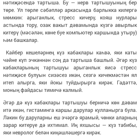
нәтиҗәсендә тартыша. Бу — нерв тартышуының бер
төре. Ул төрле сәбәпләр аркасында барлыкка килергә
мөмкин: арыганлык, стресс кичерү, кояш нурлары
астында тору, озак вакыт дәвамында күзгә авырлык
китерү (мәсәлән, көне буе компьютер каршында утыру)
һәм башкалар.
Кайбер кешеләрнең күз кабаклары каһвә, яки каты
чәйне күп эчкәннән соң да тартыша башлый. Әгәр күз
кабакларының тартышуы арыганлык яисә стресс
нәтиҗәсе булуын сизәсез икән, сезгә кичекмәстән ял
итеп алырга, яки йокы туйдырырга кирәк. Гадәттә,
моның файдасы тимичә калмый.
Әгәр дә күз кабаклары тартышуы берничә көн дәвам
итә икән, гистаминга каршы дарулар кулланырга була.
Ләкин бу даруларны еш эчәргә ярамый, чөнки аларның
зарар китерүе дә ихтимал. Иң яхшысы — күз табибы,
яки невролог белән киңәшләшергә кирәк.