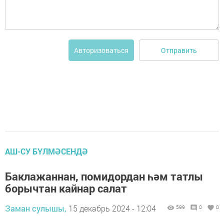
Отправить
Авторизоваться
АШ-СУ БҮЛМӘСЕНДӘ
Баклажаннан, помидордан һәм татлы
борычтан кайнар салат
Заман сулышы,
15 декабрь 2024 - 12:04
599
0
0