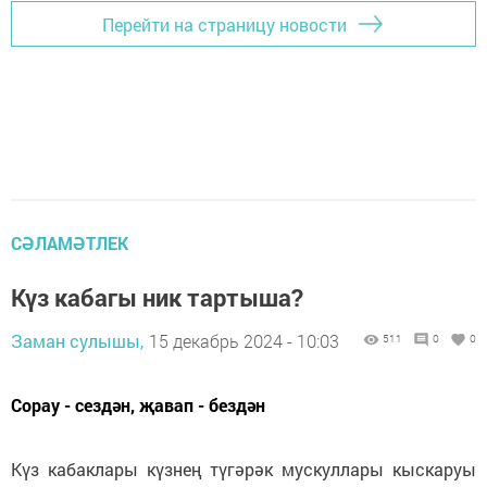
Перейти на страницу новости
СӘЛАМӘТЛЕК
Күз кабагы ник тартыша?
Заман сулышы,
15 декабрь 2024 - 10:03
511
0
0
Сорау - сездән, җавап - бездән
Күз кабаклары күзнең түгәрәк мускуллары кыскаруы