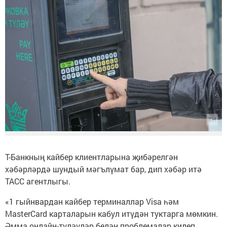
Т-Банкның кайбер клиентларына җибәрелгән
хәбәрләрдә шундый мәгълүмат бар, дип хәбәр итә
ТАСС агентлыгы.
«1 гыйнвардан кайбер терминаллар Visa һәм
MasterCard карталарын кабул итүдән туктарга мөмкин.
Әмма онлайн-түләүләр белән проблемалар килеп