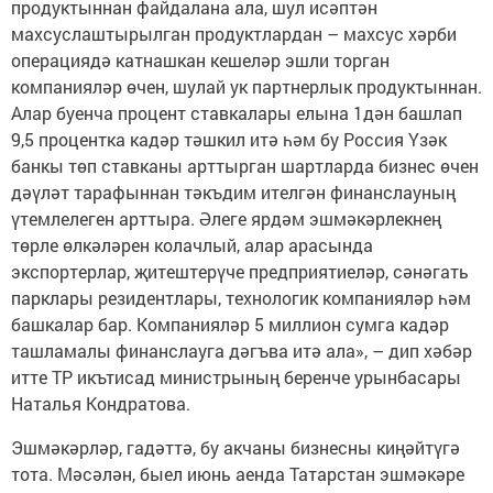
продуктыннан файдалана ала, шул исәптән
махсуслаштырылган продуктлардан – махсус хәрби
операциядә катнашкан кешеләр эшли торган
компанияләр өчен, шулай ук партнерлык продуктыннан.
Алар буенча процент ставкалары елына 1дән башлап
9,5 процентка кадәр тәшкил итә һәм бу Россия Үзәк
банкы төп ставканы арттырган шартларда бизнес өчен
дәүләт тарафыннан тәкъдим ителгән финанслауның
үтемлелеген арттыра. Әлеге ярдәм эшмәкәрлекнең
төрле өлкәләрен колачлый, алар арасында
экспортерлар, җитештерүче предприятиеләр, сәнәгать
парклары резидентлары, технологик компанияләр һәм
башкалар бар. Компанияләр 5 миллион сумга кадәр
ташламалы финанслауга дәгъва итә ала», – дип хәбәр
итте ТР икътисад министрының беренче урынбасары
Наталья Кондратова.
Эшмәкәрләр, гадәттә, бу акчаны бизнесны киңәйтүгә
тота. Мәсәлән, быел июнь аенда Татарстан эшмәкәре