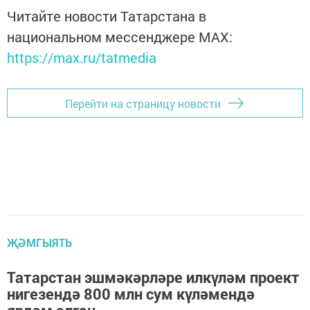
Читайте новости Татарстана в
национальном мессенджере MАХ:
https://max.ru/tatmedia
Перейти на страницу новости
ҖӘМГЫЯТЬ
Татарстан эшмәкәрләре илкүләм проект
нигезендә 800 млн сум күләмендә