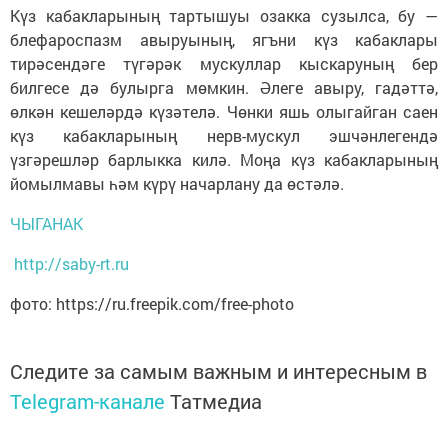
Күз кабакларының тартышуы озакка сузылса, бу —
блефароспазм авыруының, ягъни күз кабаклары
тирәсендәге түгәрәк мускуллар кыскаруның бер
билгесе дә булырга мөмкин. Әлеге авыру, гадәттә,
өлкән кешеләрдә күзәтелә. Чөнки яшь олыгайган саен
күз кабакларының нерв-мускул эшчәнлегендә
үзгәрешләр барлыкка килә. Моңа күз кабакларының
йомылмавы һәм күрү начарлану да өстәлә.
ЧЫГАНАК
http://saby-rt.ru
фото: https://ru.freepik.com/free-photo
Следите за самым важным и интересным в
Telegram-канале
Татмедиа