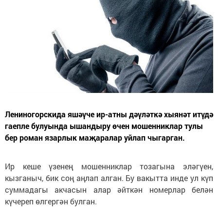
Лениногорскида яшәүче ир-атны дәүләткә хыянәт итүдә
гаепле булуында ышандыру өчен мошенниклар тулы
бер роман язарлык маҗаралар уйлап чыгарган.
Ир кеше үзенең мошенниклар тозагына эләгүен,
кызганыч, бик соң аңлап алган. Бу вакытта инде ул күп
суммадагы акчасын алар әйткән номерлар белән
күчереп өлгергән булган.