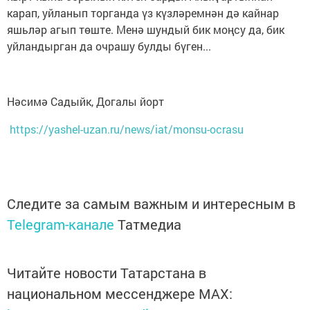
карап, уйланып торганда үз күзләремнән дә кайнар
яшьләр агып төште. Менә шундый бик моңсу да, бик
уйландырган да очрашу булды бүген...
Нәсимә Садыйк, Догалы йорт
https://yashel-uzan.ru/news/iat/monsu-ocrasu
Следите за самым важным и интересным в
Telegram-канале
Татмедиа
Читайте новости Татарстана в
национальном мессенджере MАХ: