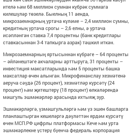
ителә һәм 68 миллион сумнан күбрәк суммага
килешүләр төзелә. Быелның 11 аенда,
микрозаемнарның уртача күләме – 2,4 миллион сумны,
кредитның уртача срогы – 2,6 елны, ә уртача
исәпләнгән ставка 7,4 процентны (банк кредитлары
ставкасыннан 3-4 тапкырга азрак) тәшкил иткән.
Микрозаемнарның яртысыннан күбрәге – 64 проценты
– әйләнештәге акчаларны арттыруга, 31 проценты –
инвестиция максатларында һәм 5 проценты башка
максатлар өчен алынган. Микрофинанслау хезмәтенә
аеруча сәүдә (26 процент), хезмәтләр күрсәтү (24
процент) һәм җитештерү (18 процент) өлкәләрендә
мәшгуль эшмәкәрләр арасында ихтыяҗ зур.
Эшмәкәрләргә, үзмәшгульләргә һәм үз эшен башларга
планлаштырган кешеләргә дәүләттән ярдәм күрсәтү
өчен МСП.РФ цифрлы платформасы Кече һәм урта
эшмәкәрлекне үстерү буенча федераль корпорация