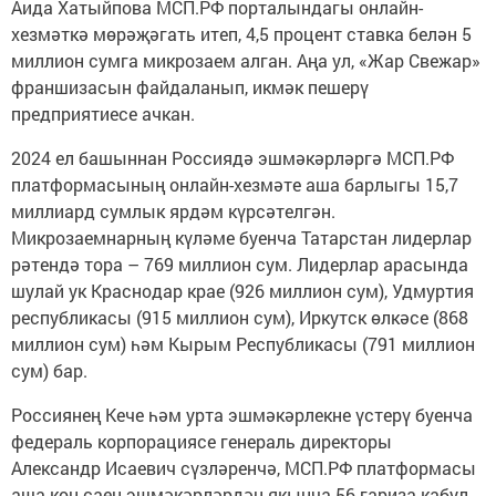
Аида Хатыйпова МСП.РФ порталындагы онлайн-
хезмәткә мөрәҗәгать итеп, 4,5 процент ставка белән 5
миллион сумга микрозаем алган. Аңа ул, «Жар Свежар»
франшизасын файдаланып, икмәк пешерү
предприятиесе ачкан.
2024 ел башыннан Россиядә эшмәкәрләргә МСП.РФ
платформасының онлайн-хезмәте аша барлыгы 15,7
миллиард сумлык ярдәм күрсәтелгән.
Микрозаемнарның күләме буенча Татарстан лидерлар
рәтендә тора – 769 миллион сум. Лидерлар арасында
шулай ук Краснодар крае (926 миллион сум), Удмуртия
республикасы (915 миллион сум), Иркутск өлкәсе (868
миллион сум) һәм Кырым Республикасы (791 миллион
сум) бар.
Россиянең Кече һәм урта эшмәкәрлекне үстерү буенча
федераль корпорациясе генераль директоры
Александр Исаевич сүзләренчә, МСП.РФ платформасы
аша көн саен эшмәкәрләрдән якынча 56 гариза кабул