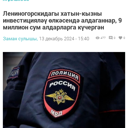
Лениногорскидагы хатын-кызны
инвестицияләү өлкәсендә алдаганнар, 9
миллион сум алдарларга күчергән
Заман сулышы,
13 декабрь 2024 - 15:40
477
0
0