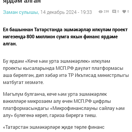
ярдәм алган
Заман сулышы,
14 декабрь 2024 - 19:33
236
0
0
Ел башыннан Татарстанда эшмәкәрләр илкүләм проект
нигезендә 800 миллион сумга якын финанс ярдәме
алган.
Бу ярдәм «Кече һәм урта эшмәкәрлек» илкүләм
проекты кысаларында МСП.РФ дәүләт платформасы
аша бирелгән, дип хәбәр итә ТР Икътисад министрлыгы
матбугат хезмәте.
Мәгълүм булганча, кече һәм урта эшмәкәрлек
вәкилләре микрозаем алу өчен МСП.РФ цифрлы
платформасындагы «Микрофинанслауны сайлау һәм
алу» бүлегенә кереп, гариза бирергә тиеш.
«Татарстан эшмәкәрләре җиде төрле финанс