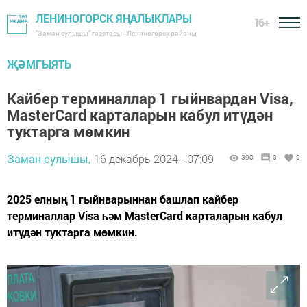
ЛЕНИНОГОРСК ЯҢАЛЫКЛАРЫ
16+
"Заман сулышы" газетасы - Лениногорск районы
ҖӘМГЫЯТЬ
Кайбер терминаллар 1 гыйнвардан Visa,
MasterCard карталарын кабул итүдән
туктарга мөмкин
Заман сулышы,
16 декабрь 2024 - 07:09
390
0
0
2025 елның 1 гыйнварыннан башлап кайбер
терминаллар Visa һәм MasterCard карталарын кабул
итүдән туктарга мөмкин.