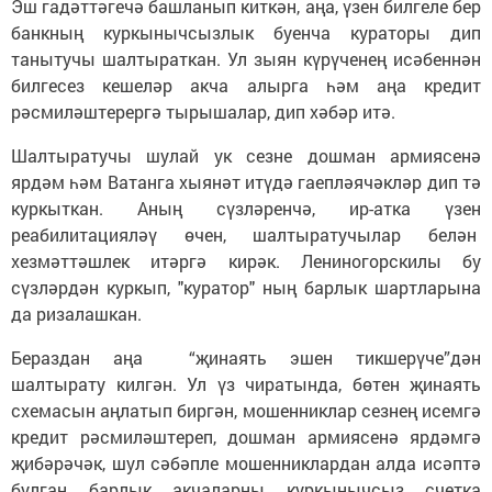
Эш гадәттәгечә башланып киткән, аңа, үзен билгеле бер
банкның куркынычсызлык буенча кураторы дип
танытучы шалтыраткан. Ул зыян күрүченең исәбеннән
билгесез кешеләр акча алырга һәм аңа кредит
рәсмиләштерергә тырышалар, дип хәбәр итә.
Шалтыратучы шулай ук сезне дошман армиясенә
ярдәм һәм Ватанга хыянәт итүдә гаепләячәкләр дип тә
куркыткан. Аның сүзләренчә, ир-атка үзен
реабилитацияләү өчен, шалтыратучылар белән
хезмәттәшлек итәргә кирәк. Лениногорскилы бу
сүзләрдән куркып, "куратор" ның барлык шартларына
да ризалашкан.
Бераздан аңа “җинаять эшен тикшерүче”дән
шалтырату килгән. Ул үз чиратында, бөтен җинаять
схемасын аңлатып биргән, мошенниклар сезнең исемгә
кредит рәсмиләштереп, дошман армиясенә ярдәмгә
җибәрәчәк, шул сәбәпле мошенниклардан алда исәптә
булган барлык акчаларны куркынычсыз счетка