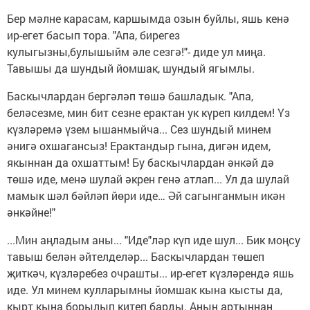
Бер мәлне карасам, каршымда озын буйлы, яшь кенә
ир-егет басып тора. "Апа, бирегез
кулыгызны,булышыйм әле сезгә!"- диде ул миңа.
Тавышы да шундый йомшак, шундый ягымлы.
Баскычлардан бергәләп төшә башладык. "Апа,
беләсезме, мин бит сезне ерактан ук күреп килдем! Үз
күзләремә үзем ышанмыйча... Сез шундый минем
әнигә охшагансыз! Ерактандыр гына, дигән идем,
якыннан да охшаттым! Бу баскычлардан әнкәй дә
төшә иде, менә шулай әкрен генә атлап... Ул да шулай
мамык шәл бәйләп йөри иде… Әй сагынганмын икән
әнкәйне!"
...Мин аңладым аны... "Иде"ләр күп иде шул... Бик моңсу
тавыш белән әйтелделәр... Баскычлардан төшеп
җиткәч, күзләребез очрашты... ир-егет күзләрендә яшь
иде. Ул минем кулларымны йомшак кына кысты да,
кырт кына борылып китеп барды. Аның артыннан