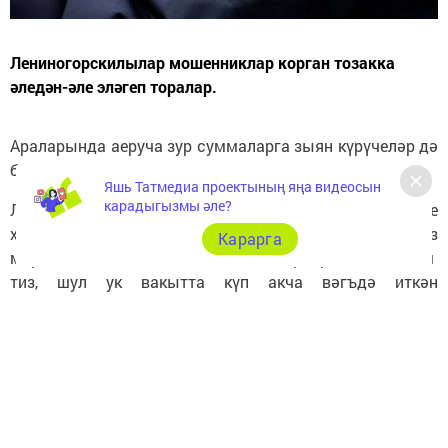
Лениногорскилылар мошенниклар корган тозакка
әледән-әле эләгеп торалар.
Араларында аеруча зур суммаларга зыян күрүчеләр дә
бар.
Яшь Татмедиа проектының яңа видеосын
карадыгызмы әле?
Лениногорск районы буенча эчке эшләр бүлеге
хезмәтенең дежур бүлегенә 63 яшьлек хатын-кыз
Карарга
мөрәҗәгать иткән. Ул социаль челтәрләрдә җиңел һәм
тиз, шул ук вакытта күп акча вәгъдә иткән
мошенниклар хәйләсенә эләгүе турында сөйләгән.
Зыян күрүче сүзләренчә, социаль челтәрдә акча эшләү
турында реклама күргәч, ул күрсәтелгән сылтама
буенча күчкән. Әлеге сылтама аны мессенджер
төркемнәренең берсенә алып кергән. Хатын-кыз аларга
үзен инвестицияләү кызыксындыруын язып җибәргән.