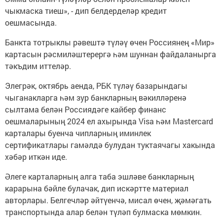
чыкмаска тиеш», - дип белдерделәр кредит
оешмасында.
Банкта тотрыклы рәвештә түләү өчен Россиянең «Мир»
картасын рәсмиләштерергә һәм шуннан файдаланырга
тәкъдим иттеләр.
Элегрәк, октябрь аенда, РБК түләү базарындагы
чыганакларга һәм зур банкларның вәкилләренә
сылтама белән Россиядәге кайбер финанс
оешмаларының 2024 ел ахырында Visa һәм Mastercard
карталары буенча чипларның иминлек
сертификатлары гамәлдә булудан туктаячагы хакында
хәбәр иткән иде.
Әлеге карталарның алга таба эшләве банкларның
карарына бәйле булачак, дип искәртте материал
авторлары. Белгечләр әйтүенчә, мисал өчен, җәмәгать
транспортында алар белән түләп булмаска мөмкин.