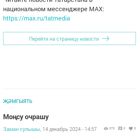
национальном мессенджере MАХ:
https://max.ru/tatmedia
Перейти на страницу новости
ҖӘМГЫЯТЬ
Моңсу очрашу
Заман сулышы,
14 декабрь 2024 - 14:57
370
0
0