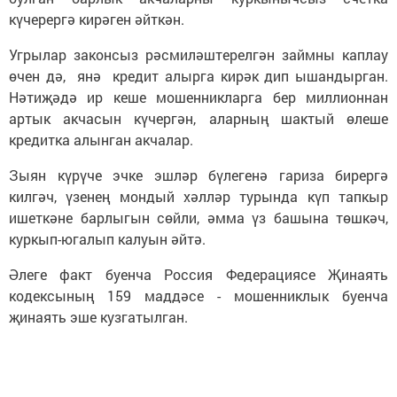
күчерергә кирәген әйткән.
Угрылар законсыз рәсмиләштерелгән займны каплау
өчен дә, янә кредит алырга кирәк дип ышандырган.
Нәтиҗәдә ир кеше мошенникларга бер миллионнан
артык акчасын күчергән, аларның шактый өлеше
кредитка алынган акчалар.
Зыян күрүче эчке эшләр бүлегенә гариза бирергә
килгәч, үзенең мондый хәлләр турында күп тапкыр
ишеткәне барлыгын сөйли, әмма үз башына төшкәч,
куркып-югалып калуын әйтә.
Әлеге факт буенча Россия Федерациясе Җинаять
кодексының 159 маддәсе - мошенниклык буенча
җинаять эше кузгатылган.