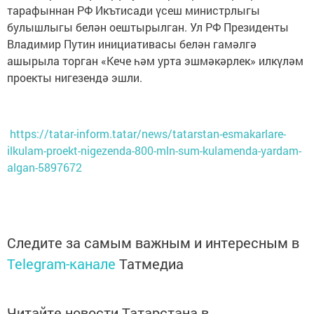
тарафыннан РФ Икътисади үсеш министрлыгы
булышлыгы белән оештырылган. Ул РФ Президенты
Владимир Путин инициативасы белән гамәлгә
ашырыла торган «Кече һәм урта эшмәкәрлек» илкүләм
проекты нигезендә эшли.
https://tatar-inform.tatar/news/tatarstan-esmakarlare-
ilkulam-proekt-nigezenda-800-mln-sum-kulamenda-yardam-
algan-5897672
Следите за самым важным и интересным в
Telegram-канале
Татмедиа
Читайте новости Татарстана в