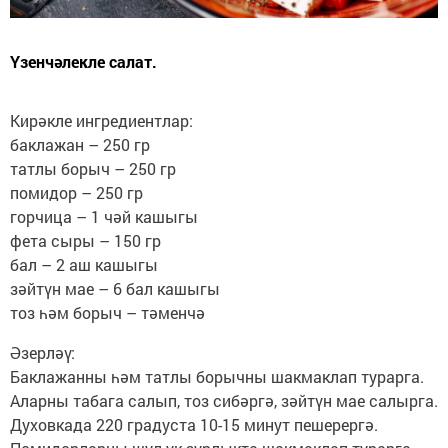
Үзенчәлекле салат.
Кирәкле ингредиентлар:
баклажан – 250 гр
татлы борыч – 250 гр
помидор – 250 гр
горчица – 1 чәй кашыгы
фета сыры – 150 гр
бал – 2 аш кашыгы
зәйтүн мае – 6 бал кашыгы
тоз һәм борыч – тәменчә
Әзерләү:
Баклажанны һәм татлы борычны шакмаклап турарга.
Аларны табага салып, тоз сибәргә, зәйтүн мае салырга.
Духовкада 220 градуста 10-15 минут пешерергә.