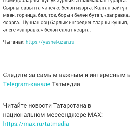
Помидорларны шул ук зурлыкта шакмаклап турарга.
Сырны савытта чәнечке белән изәргә. Калган зәйтүн
маен, горчица, бал, тоз, борыч белән бутап, «заправка»
ясарга. Шуннан соң барлык ингредиентларны кушып,
әлеге «заправка» белән салат ясарга.
Чыганак:
https://yashel-uzan.ru
Следите за самым важным и интересным в
Telegram-канале
Татмедиа
Читайте новости Татарстана в
национальном мессенджере MАХ:
https://max.ru/tatmedia