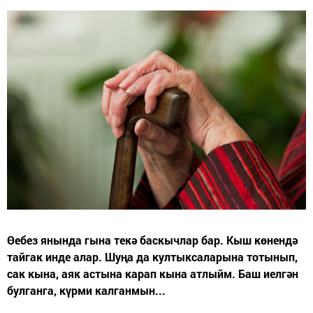
Өебез янында гына текә баскычлар бар. Кыш көнендә
тайгак инде алар. Шуңа да култыксаларына тотынып,
сак кына, аяк астына карап кына атлыйм. Баш иелгән
булганга, күрми калганмын...