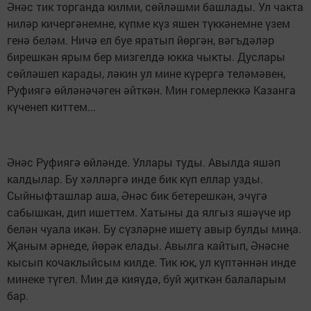
Әнәс тик торганда килми, сөйләшми башлады. Ул чакта
ниләр кичергәнемне, күпме күз яшен түккәнемне үзем
генә беләм. Ничә ел буе яратып йөргән, вәгъдәләр
бирешкән ярым бер мизгелдә юкка чыкты. Дуслары
сөйләшеп карады, ләкин ул мине күрергә теләмәвен,
Руфиягә өйләнәчәген әйткән. Мин гомерлеккә Казанга
күченеп киттем...
Әнәс Руфиягә өйләнде. Уллары туды. Авылда яшәп
калдылар. Бу хәлләргә инде бик күп еллар узды.
Сыйныфташлар аша, Әнәс бик бетерешкән, эчүгә
сабышкан, дип ишеттем. Хатыны да ялгыз яшәүче ир
белән чуала икән. Бу сүзләрне ишетү авыр булды миңа.
Җаным әрнеде, йөрәк елады. Авылга кайтып, Әнәсне
кысып кочаклыйсым килде. Тик юк, ул күптәннән инде
минеке түгел. Мин дә кияүдә, буй җиткән балаларым
бар.