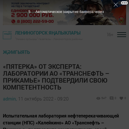
5
Автоматическое закрытие баннера через
ЛЕНИНОГОРСК ЯҢАЛЫКЛАРЫ
16+
"Заман сулышы" газетасы - Лениногорск районы
ҖӘМГЫЯТЬ
«ПЯТЕРКА» ОТ ЭКСПЕРТА:
ЛАБОРАТОРИИ АО «ТРАНСНЕФТЬ –
ПРИКАМЬЕ» ПОДТВЕРДИЛИ СВОЮ
КОМПЕТЕНТНОСТЬ
admin,
11 октябрь 2022 - 09:20
547
0
0
Испытательная лаборатория нефтеперекачивающей
станции (НПС) «Калейкино» АО «Транснефть –