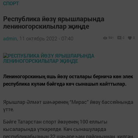
СПОРТ
Республика йөзү ярышларында
лениногорскилылар җиңде
admin,
11 октябрь 2022 - 07:40
591
0
0
Лениногорскиның яшь йөзү осталары берничә көн элек
республика күләм бәйгедә көч сынашып кайттылар.
Ярышлар Әлмәт шәһәренең “Мирас” йөзү бассейнында
үтте.
Бәйге Татарстан спорт йөзүенең 100 еллыгы
кысаларында үткәрелде. Көч сынашуларда
республикабызның 32 шәһәре һәм районыннан килгән,