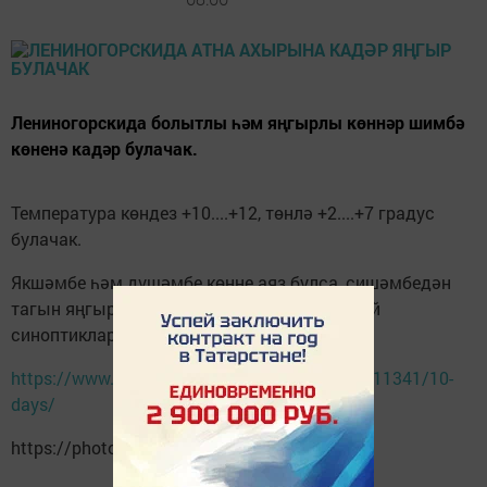
Лениногорскида болытлы һәм яңгырлы көннәр шимбә
көненә кадәр булачак.
Температура көндез +10....+12, төнлә +2....+7 градус
булачак.
Якшәмбе һәм дүшәмбе көнне аяз булса, сишәмбедән
тагын яңгырлы атна булачак, дип фаразлый
синоптиклар.
https://www.gismeteo.ru/weather-leninogorsk-11341/10-
days/
https://photo.tatar-inform.ru/