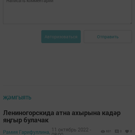
Отправить
Авторизоваться
ҖӘМГЫЯТЬ
Лениногорскида атна ахырына кадәр
яңгыр булачак
11 октябрь 2022 -
Рамия Гарифуллина,
631
0
0
08:00