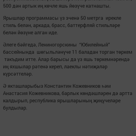
500 дән артык иң көчле яшь йөзүче катнашты.
Ярышлар программасы үз эченә 50 метрга ирекле
стиль белән, аркада, брасс, баттерфляй стильләре
белән йөзүне алган иде.
Әлеге бәйгедә, Лениногорскины “Юбилейный”
бассейнында шөгыльләнүче 11 баладан торган төркем
тәкъдим итте. Алар барысы да үз яшь төркемнәрендә
иң яхшылар рәтенә кереп, лаеклы нәтиҗәләр
күрсәттеләр.
Ә якташларыбыз Константин Кожевников һәм
Анастасия Кожевникова, барлык көндәшләрен дә артта
калдырып, республика ярышларының җиңүчеләре
булдылар.