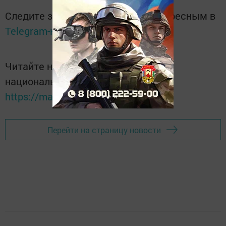
Следите за самым важным и интересным в
Telegram-канале
Татмедиа
Читайте новости Татарстана в
национальном мессенджере MАХ:
https://max.ru/tatmedia
Перейти на страницу новости