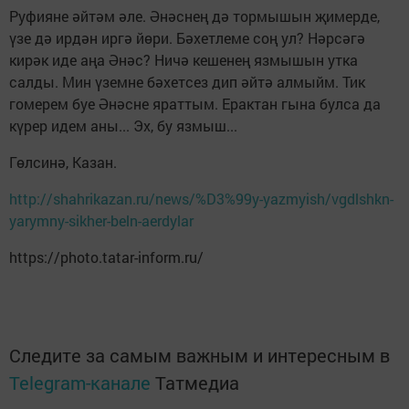
Руфияне әйтәм әле. Әнәснең дә тормышын җимерде,
үзе дә ирдән иргә йөри. Бәхетлеме соң ул? Нәрсәгә
кирәк иде аңа Әнәс? Ничә кешенең язмышын утка
салды. Мин үземне бәхетсез дип әйтә алмыйм. Тик
гомерем буе Әнәсне яраттым. Ерактан гына булса да
күрер идем аны... Эх, бу язмыш...
Гөлсинә, Казан.
http://shahrikazan.ru/news/%D3%99y-yazmyish/vgdlshkn-
yarymny-sikher-beln-aerdylar
https://photo.tatar-inform.ru/
Следите за самым важным и интересным в
Telegram-канале
Татмедиа