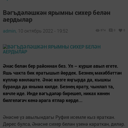
Вәгъдәләшкән ярымны сихер белән
аердылар
admin,
10 октябрь 2022 - 19:52
674
0
0
Әнәс белән бер районнан без. Ул – күрше авыл егете.
Яшь чакта бик яратышып йөрдек. Безнең мәхәббәттән
күпләр көнләште. Әнәс көзге яңгырда да, кышкы
буранда да яныма килде. Безнең ярату, чынлап та,
көчле иде. Инде вәгъдәләр бирешеп, никах көнен
билгеләгәч кенә арага ятлар керде...
Әнәсне үз авылындагы Руфия исемле кыз яраткан.
Дөрес булса, Әнәсне сихер белән үзенә караткан, диләр.