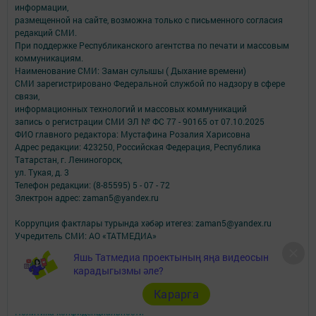
информации,
размещенной на сайте, возможна только с письменного согласия
редакций СМИ.
При поддержке Республиканского агентства по печати и массовым
коммуникациям.
Наименование СМИ: Заман сулышы ( Дыхание времени)
СМИ зарегистрировано Федеральной службой по надзору в сфере
связи,
информационных технологий и массовых коммуникаций
запись о регистрации СМИ ЭЛ № ФС 77 - 90165 от 07.10.2025
ФИО главного редактора: Мустафина Розалия Харисовна
Адрес редакции: 423250, Российская Федерация, Республика
Татарстан, г. Лениногорск,
ул. Тукая, д. 3
Телефон редакции: (8-85595) 5 - 07 - 72
Электрон адрес: zaman5@yandex.ru
Коррупция фактлары турында хәбәр итегез: zaman5@yandex.ru
Учредитель СМИ: АО «ТАТМЕДИА»
Яшь Татмедиа проектының яңа видеосын
Антикоррупционная политика
карадыгызмы әле?
АО «ТАТМЕДИА» использует «cookie»
для персонализации сервисов и
удобства пользователей сайтом.
Карарга
Использование «cookie» можно отменить в настройках браузера.
Политика конфиденциальности