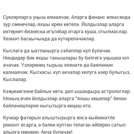
Сукоярларга уңыш елмаячак. Аларга финанс өлкәсендә
зур сөенечләр, яхшы крем көтелә. Йолдызлар аларга
интернет-бизнеска игътибар итәргә куша, отылмаслар.
Хезмәт баскычында да күтәреләчәкләр.
Кыслага да шатланырга сәбәпләр күп булачак.
Ниндидер бик яхшы танышлары бу билгегә уңышка юл
ачачак. Үзләренең тырыш хезмәте дә бәяләнми
калмаячак. Кыскасы, күп акчалар килүгә әзер булыгыз,
Кыслалар.
Кәҗәмөгезне байлык көтә, дип ышандыра астрологлар.
Моның өчен йолдызлар аларга “яхшы кешеләр” белән
бәйләнешләрне ныгытырга киңәш итә.
Кучкар фатирын алыштырырга яисә кыйммәтле
ремонт ясарга, ә бәлки күптән теләгән әйберен сатып
алырга мөмкин. Акча булачак!