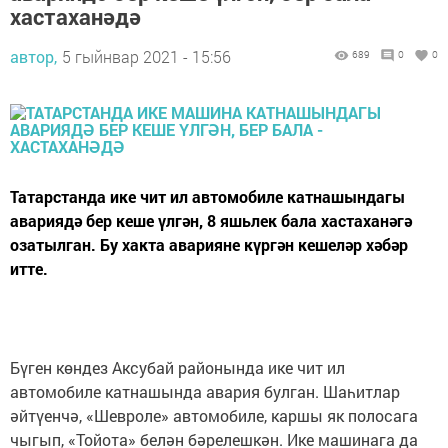
хастаханәдә
автор,
5 гыйнвар 2021 - 15:56
689
0
0
Татарстанда ике чит ил автомобиле катнашындагы
авариядә бер кеше үлгән, 8 яшьлек бала хастаханәгә
озатылган. Бу хакта аварияне күргән кешеләр хәбәр
итте.
Бүген көндез Аксубай районында ике чит ил
автомобиле катнашында авария булган. Шаһитлар
әйтүенчә, «Шевроле» автомобиле, каршы як полосага
чыгып, «Тойота» белән бәрелешкән. Ике машинага да