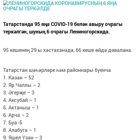
Татарстанда 95 яңа COVID-19 белән авыру очрагы
теркәлгән, шуның 6 очрагы Лениногорскида.
95 кешенең 29 ы хастаханәдә, 66 кеше өйдә дәвалана.
Татарстан шәһәрләре һәм районнары буенча
1. Казан – 52
2. Яр Чаллы – 2
3. Әгерҗе – 3
4. Аксубай – 1
5. Актаныш – 1
6. Арча – 2
7. Буа -5
8. Алабуга – 1
9. Яшел Үзән – 3