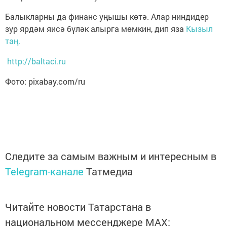
Балыкларны да финанс уңышы көтә. Алар ниндидер
зур ярдәм яисә бүләк алырга мөмкин, дип яза
Кызыл
таң.
http://baltaci.ru
Фото: pixabay.com/ru
Следите за самым важным и интересным в
Telegram-канале
Татмедиа
Читайте новости Татарстана в
национальном мессенджере MАХ: