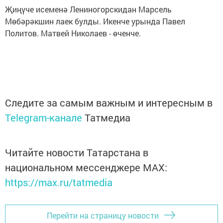
Җиңүче исеменә Лениногорскидан Марсель
Мөбәрәкшин лаек булды. Икенче урында Павел
Политов. Матвей Николаев - өченче.
Следите за самым важным и интересным в
Telegram-канале
Татмедиа
Читайте новости Татарстана в
национальном мессенджере MАХ:
https://max.ru/tatmedia
Перейти на страницу новости