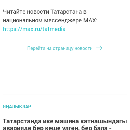
Читайте новости Татарстана в
национальном мессенджере MАХ:
https://max.ru/tatmedia
Перейти на страницу новости
ЯҢАЛЫКЛАР
Татарстанда ике машина катнашындагы
авариядә бер кеше үлгән, бер бала -