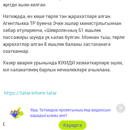
җитди зыян килгән.
Нәтиҗәдә, өч кеше төрле тән җәрәхәтләре алган.
Агентлыкка ТР буенча Эчке эшләр министрлыгыннан
хәбәр итүләренчә, «Шевроле»ның 51 яшьлек
пассажиры шунда ук һәлак булган. Моннан тыш, төрле
җәрәхәтләр алган 8 яшьлек баланы хастаханәгә
озатканнар.
Хәзер авария урынында ЮХИДИ хезмәткәрләре эшли,
юл һәлакәтенең барлык нечкәлекләре ачыклана.
https://tatar-inform.tatar
Яшь Татмедиа проектының яңа видеосын
карадыгызмы әле?
Следите за самым важным и интересным в
Карарга