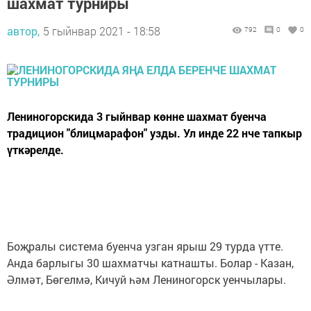
шахмат турниры
автор,
5 гыйнвар 2021 - 18:58
792
0
0
Лениногорскида 3 гыйнвар көнне шахмат буенча
традицион "блицмарафон" узды. Ул инде 22 нче тапкыр
үткәрелде.
Боҗралы система буенча узган ярыш 29 турда үтте.
Анда барлыгы 30 шахматчы катнашты. Болар - Казан,
Әлмәт, Бөгелмә, Кичуй һәм Лениногорск уенчылары.