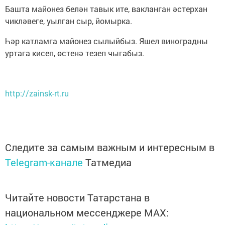
Башта майонез белән тавык ите, вакланган әстерхан
чикләвеге, уылган сыр, йомырка.
Һәр катламга майонез сылыйбыз. Яшел виноградны
уртага кисеп, өстенә тезеп чыгабыз.
http://zainsk-rt.ru
Следите за самым важным и интересным в
Telegram-канале
Татмедиа
Читайте новости Татарстана в
национальном мессенджере MАХ: