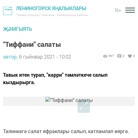
ЛЕНИНОГОРСК ЯҢАЛЫКЛАРЫ
16+
"Заман сулышы" газетасы - Лениногорск районы
ҖӘМГЫЯТЬ
"Тиффани" салаты
автор,
6 гыйнвар 2021 - 10:02
567
0
0
Тавык итен турап, "карри" тәмләткече салып
кыздырырга.
Тәлинкәгә салат яфраклары салып, катламлап өяргә.