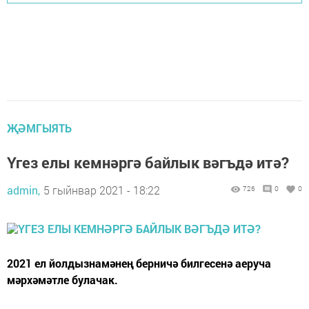
ҖӘМГЫЯТЬ
Үгез елы кемнәргә байлык вәгъдә итә?
admin,
5 гыйнвар 2021 - 18:22
726
0
0
2021 ел йолдызнамәнең берничә билгесенә аеруча
мәрхәмәтле булачак.