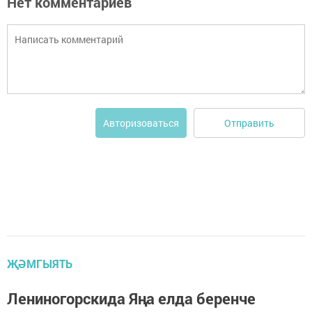
Нет комментариев
Отправить
Авторизоваться
ҖӘМГЫЯТЬ
Лениногорскида Яңа елда беренче