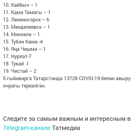
10. Кайбыч – 1
11. Кама Тамагы – 1
12. Лениногорск – 6
13. Менделеевск – 1
14. Минзәлә – 1
15. Түбән Кама -4
16. Яңа Чишмә – 1
17. Нурлат-7
18. Тукай -1
19. Чистай – 2
5 гыйнварга Татарстанда 13728 COVID-19 белән авыру
очрагы теркәлгән.
Следите за самым важным и интересным в
Telegram-канале
Татмедиа