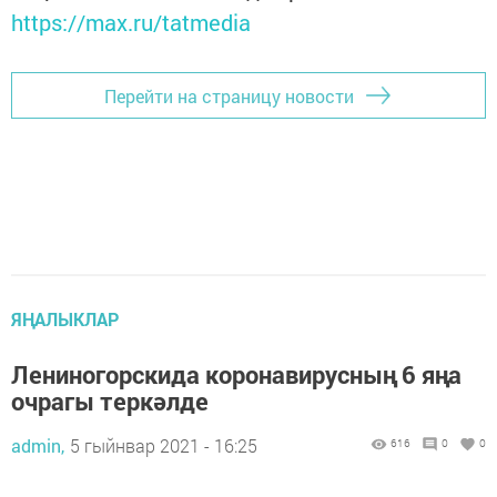
https://max.ru/tatmedia
Перейти на страницу новости
ЯҢАЛЫКЛАР
Лениногорскида коронавирусның 6 яңа
очрагы теркәлде
admin,
5 гыйнвар 2021 - 16:25
616
0
0