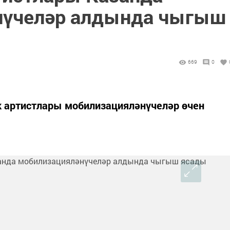
нүчеләр алдында чыгыш
669
0
к артистлары мобилизацияләнүчеләр өчен