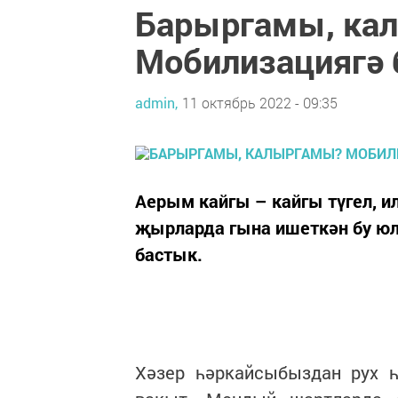
Барыргамы, ка
Мобилизациягә 
admin,
11 октябрь 2022 - 09:35
Аерым кайгы – кайгы түгел, и
җырларда гына ишеткән бу юл
бастык.
Хәзер һәркайсыбыздан рух 