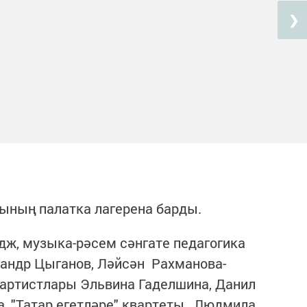
❯
нының палатка лагерена барды.
дж, музыка-рәсем сәнгате педагогика
андр Цыганов, Ләйсән Рахманова-
артистлары Эльвина Гаделшина, Данил
а, "Татар егетләре" квартеты, Людмила