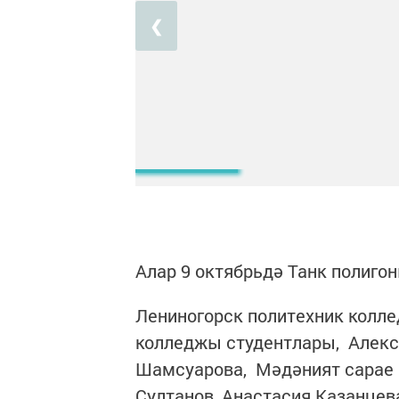
❮
Алар 9 октябрьдә Танк полиго
Лениногорск политехник колле
колледжы студентлары, Алекс
Шамсуарова, Мәдәният сарае 
Султанов, Анастасия Казанцев