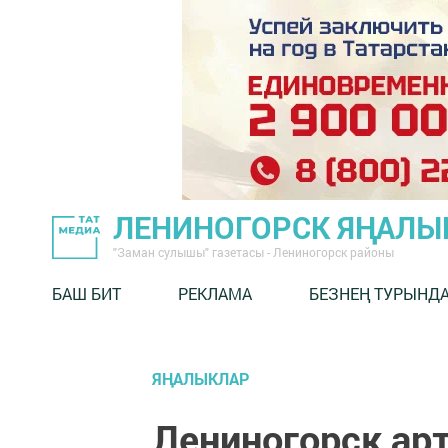
ЛЕНИНОГОРСК ЯҢАЛ
"Заман сулышы" газетасы - Лениногорск районы
БАШ БИТ
РЕКЛАМА
БЕЗНЕҢ ТУРЫНД
ЯҢАЛЫКЛАР
Лениногорск ар