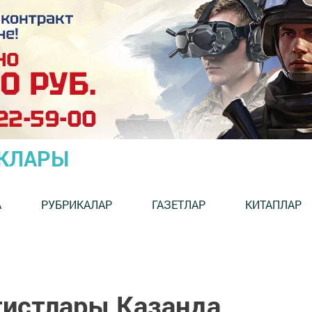
ЫКЛАРЫ
А
РУБРИКАЛАР
ГАЗЕТЛАР
КИТАПЛАР
тистлары Казанда