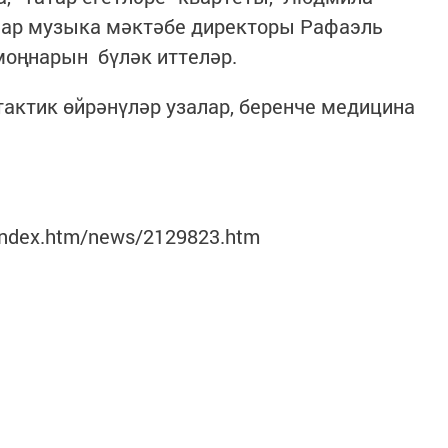
лар музыка мәктәбе директоры Рафаэль
моңнарын бүләк иттеләр.
актик өйрәнүләр узалар, беренче медицина
u/index.htm/news/2129823.htm