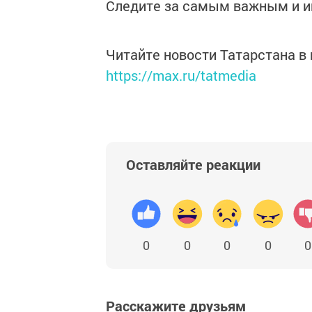
Следите за самым важным и 
Читайте новости Татарстана 
https://max.ru/tatmedia
Оставляйте реакции
0
0
0
0
0
Расскажите друзьям