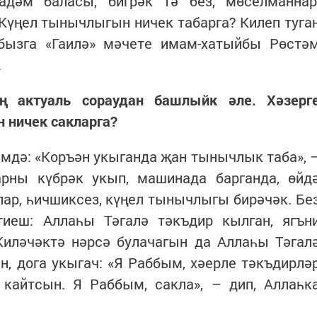
дәм баласы, бигрәк тә без, мөселманнар
 Күңел тынычлыгын ничек табарга? Килеп туга
бызга «Гаилә» мәчете имам-хатыйбы Рөстә
.
иң актуаль сораудан башлыйк әле. Хәзерг
 ничек сакларга?
мдә: «Коръән укыганда җан тынычлык таба», 
арны күбрәк укып, машинада барганда, өйд
лар, һичшиксез, күңел тынычлыгы бирәчәк. Бе
иеш: Аллаһы Тәгалә тәкъдир кылган, ягън
иләчәктә нәрсә булачагын да Аллаһы Тәгал
ән, дога укыгач: «Я Раббым, хәерле тәкъдирлә
 кайтсын. Я Раббым, сакла», – дип, Аллаһк