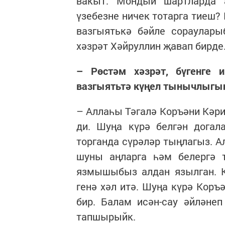
вакыт. Мондый шартларда а
үзебезне ничек тотарга тиеш?
вазгыятькә бәйле сораулары
хәзрәт Хәйруллин җавап бирде
– Рөстәм хәзрәт, бүгенге 
вазгыятьтә күңел тынычлыгын
– Аллаһы Тәгалә Коръәни Кәри
ди. Шуңа күрә белгән догал
торганда сүрәләр тыңлагыз. А
шуны аңларга һәм белергә т
язмышыбыз алдан язылган. К
генә хәл итә. Шуңа күрә Коръ
бир. Балам исән-сау әйләнеп
тапшырыйк.