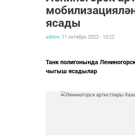
мобилизациялә
ясады
admin,
11 октябрь 2022 - 10:22
Танк полигонында Лениногорс
чыгыш ясадылар