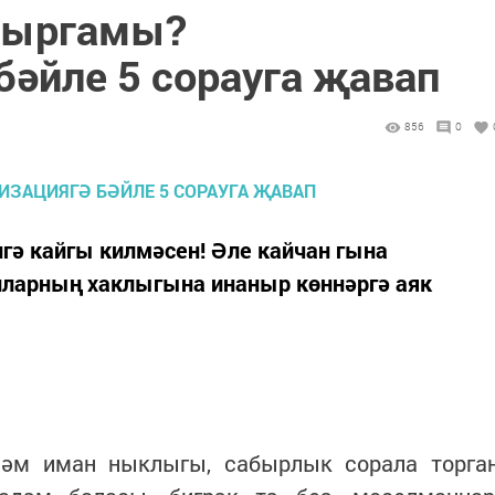
лыргамы?
бәйле 5 сорауга җавап
856
0
лгә кайгы килмәсен! Әле кайчан гына
ларның хаклыгына инаныр көннәргә аяк
һәм иман ныклыгы, сабырлык сорала торга