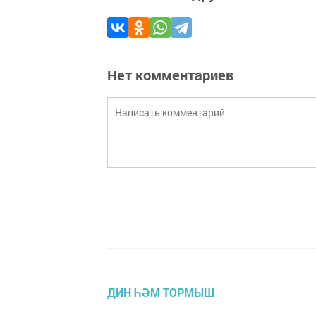
Нет комментариев
ДИН ҺӘМ ТОРМЫШ