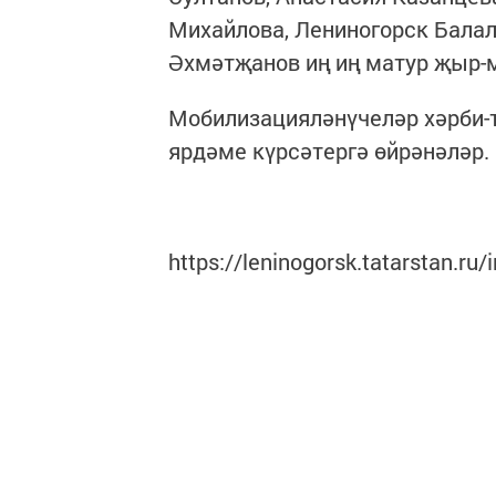
Михайлова, Лениногорск Бала
Әхмәтҗанов иң иң матур җыр-
Мобилизацияләнүчеләр хәрби-т
ярдәме күрсәтергә өйрәнәләр.
https://leninogorsk.tatarstan.r